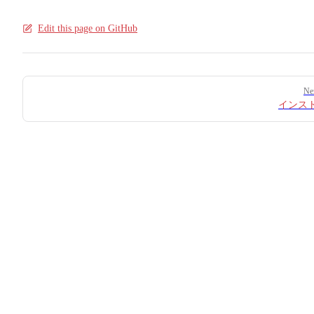
Edit this page on GitHub
Pager
Ne
インス