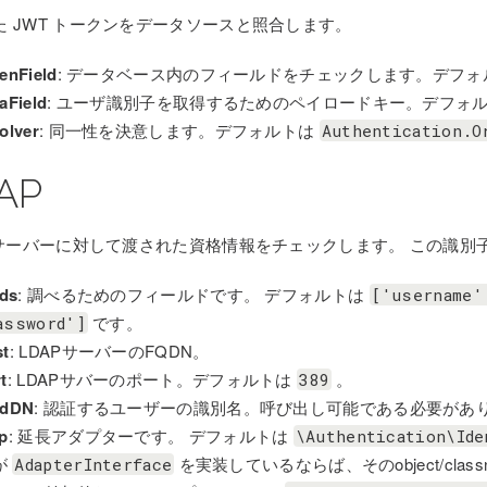
た JWT トークンをデータソースと照合します。
enField
: データベース内のフィールドをチェックします。デフ
aField
: ユーザ識別子を取得するためのペイロードキー。デフォ
olver
: 同一性を決意します。デフォルトは
Authentication.O
AP
P サーバーに対して渡された資格情報をチェックします。 この識別子に
lds
: 調べるためのフィールドです。 デフォルトは
['username'
です。
assword']
st
: LDAPサーバーのFQDN。
t
: LDAPサバーのポート。デフォルトは
。
389
ndDN
: 認証するユーザーの識別名。呼び出し可能である必要があ
p
: 延長アダプターです。 デフォルトは
\Authentication\Ide
が
を実装しているならば、そのobject/cla
AdapterInterface