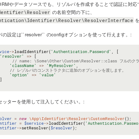
ORMやデータソースでも、リゾルバを作成することで認証に対応
の名前空間の下に、
dentifier\Resolver
を
ntication\Identifier\Resolver\ResolverInterface
の設定は``resolver`` のconfigオプションを使って行えます。:
vice
->
loadIdentifier
(
'Authentication.Password'
,
[
'resolver'
=>
[
// name: \Some\Other\Custom\Resolver::class フル
'className'
=>
'MyResolver'
,
// レゾルバのコンストラクタに追加のオプションを渡します。
'option'
=>
'value'
]
セッターを使用して注入してください。:
olver
=
new
\App\Identifier\Resolver\CustomResolver
();
ntifier
=
$service
->
loadIdentifier
(
'Authentication.Passwo
ntifier
->
setResolver
(
$resolver
);