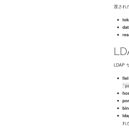
渡され
tok
dat
res
LD
LDA
fie
'p
ho
por
bi
lda
れ