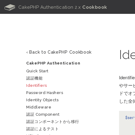
B
CakePHP Authentication 2.x
Cookbook
Ide
‹ Back to CakePHP Cookbook
CakePHP Authentication
Quick Start
Iden
認証機能
やサービ
Identifiers
ドでオ
Password Hashers
した全
Identity Objects
Middleware
認証 Component
$ser
認証コンポーネントから移行
認証によるテスト