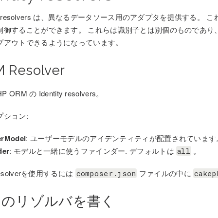
tity resolvers は、異なるデータソース用のアダプタを提供
御することができます。 これらは識別子とは別個のものであり、 識別子の方法
プアウトできるようになっています。
 Resolver
P ORM の Identity resolvers。
プション:
erModel
: ユーザーモデルのアイデンティティが配置されています
der
: モデルと一緒に使うファインダー. デフォルトは
。
all
resolverを使用するには
ファイルの中に
composer.json
cakep
自のリゾルバを書く