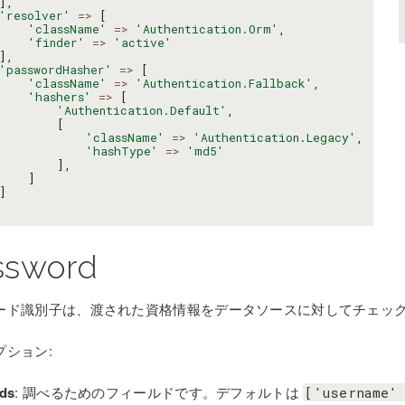
],
'resolver'
=>
[
'className'
=>
'Authentication.Orm'
,
'finder'
=>
'active'
],
'passwordHasher'
=>
[
'className'
=>
'Authentication.Fallback'
,
'hashers'
=>
[
'Authentication.Default'
,
[
'className'
=>
'Authentication.Legacy'
,
'hashType'
=>
'md5'
],
]
]
ssword
ード識別子は、渡された資格情報をデータソースに対してチェッ
プション:
lds
: 調べるためのフィールドです。デフォルトは
['username'