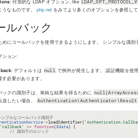
tions
: 付加的な LDAP オプション, like
LDAP_OPT_PROTOCOL_V
ようなものです。
php.net
をみてより多くのオプションを参照して
ールバック
ためにコールバックを使用できるようにします。 シンプルな識別
プション:
lback
: デフォルトは
で例外が発生します。 認証機能を使
null
渡す必要があります。
バックの識別子は、単純な結果を得るために
null|ArrayAcces
転送したい場合、
Authentication\Authenticator\Result
 シンプルなコールバック識別子
henticationService
->
loadIdentifier
(
'Authentication.Callba
'callback'
=>
function
(
$data
)
{
// 識別子のロジック