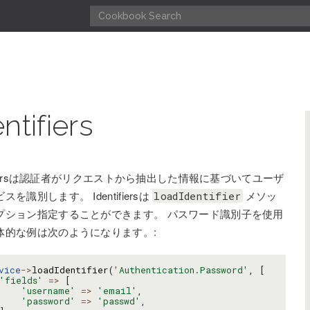
ntifiers
tifiersは認証者がリクエストから抽出した情報に基づいてユーザ
スを識別します。 Identifiersは
メソッ
loadIdentifier
プション指定することができます。 パスワード識別子を使用
体的な例は次のようになります。:
vice
->
loadIdentifier
(
'Authentication.Password'
,
[
'fields'
=>
[
'username'
=>
'email'
,
'password'
=>
'passwd'
,