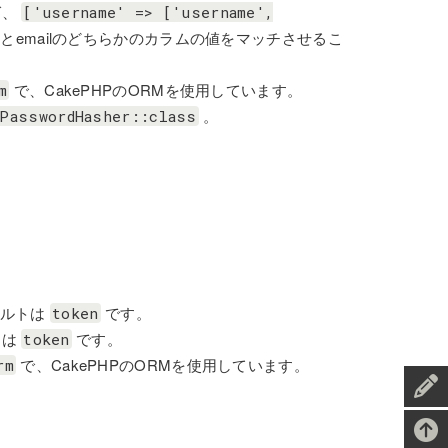
ば、
['username'
=>
['username',
とemailのどちらかのカラムの値をマッチさせるこ
で、CakePHPのORMを使用しています。
m
。
tPasswordHasher::class
ォルトは
です。
token
トは
です。
token
で、CakePHPのORMを使用しています。
rm