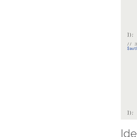
]);
//
$aut
]);
Ide