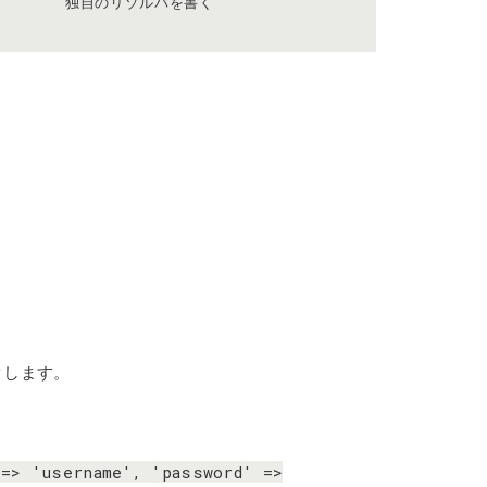
独自のリゾルバを書く
クします。
=>
'username',
'password'
=>