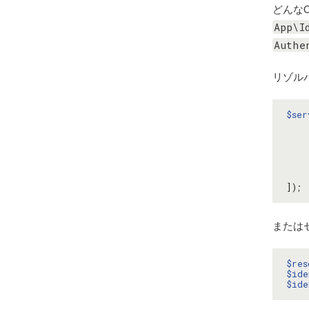
どんな
App\I
Authe
リゾルバ
$ser
]);
または
$res
$ide
$ide