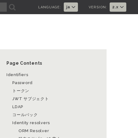
A
ja
2.x
LANGUAGE:
VERSION:
Page Contents
Identifiers
Password
トークン
JWT サブジェクト
LDAP
コールバック
Identity resolvers
ORM Resolver