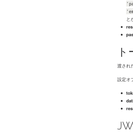
'p
'e
と
res
pa
ト
渡され
設定オ
tok
dat
res
J