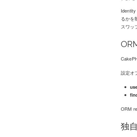
Iden
るかを制
スワッ
ORM
CakePH
設定オ
us
fin
ORM 
独