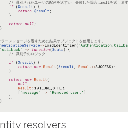
// 識別されたユーザの配列を返すか、失敗した場合はnullを返しま
if
(
$result
)
{
return
$result
;
}
return
null
;
}
 エラーメッセージを返すために結果オブジェクトを使用します。
henticationService
->
loadIdentifier
(
'Authentication.Callba
'callback'
=>
function
(
$data
)
{
// 識別子のロジック
if
(
$result
)
{
return
new
Result
(
$result
,
Result
::
SUCCESS
);
}
return
new
Result
(
null
,
Result
::
FAILURE_OTHER
,
[
'message'
=>
'Removed user.'
]
);
}
ntity resolvers