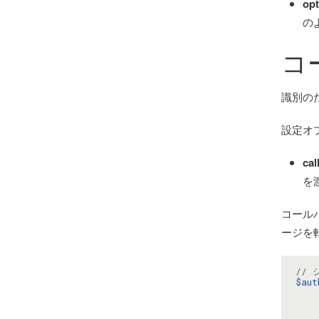
op
の
コ
識別の
設定オ
cal
を
コール
ージを
//
$aut