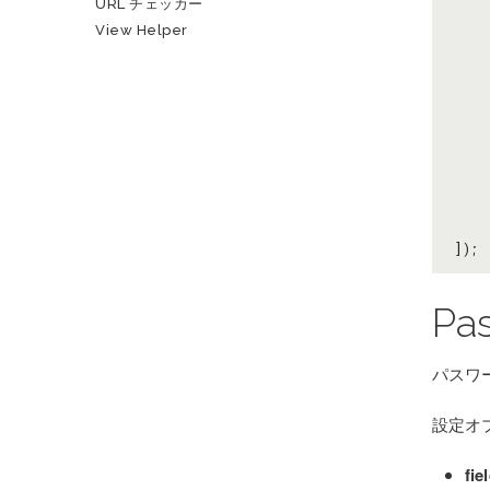
URL チェッカー
View Helper
]);
Pa
パスワ
設定オ
fie