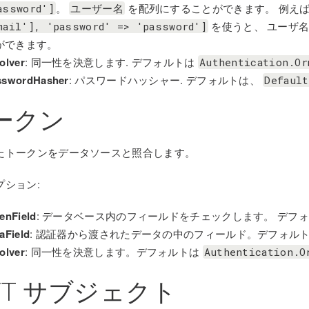
。
を配列にすることができます。 例え
assword']
ユーザー名
を使うと、 ユーザ名
mail'],
'password'
=>
'password']
ができます。
olver
: 同一性を決意します. デフォルトは
Authentication.Or
sswordHasher
: パスワードハッシャー. デフォルトは、
Defaul
ークン
たトークンをデータソースと照合します。
プション:
enField
: データベース内のフィールドをチェックします。 デフ
aField
: 認証器から渡されたデータの中のフィールド。デフォル
olver
: 同一性を決意します。デフォルトは
Authentication.O
WT サブジェクト