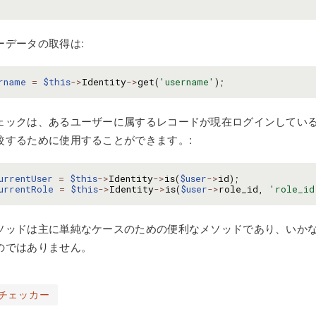
ーデータの取得は:
rname
=
$this
->
Identity
->
get
(
'username'
);
ェックは、あるユーザーに属するレコードが現在ログインしている
較するために使用することができます。:
urrentUser
=
$this
->
Identity
->
is
(
$user
->
id
);
urrentRole
=
$this
->
Identity
->
is
(
$user
->
role_id
,
'role_id
ソッドは主に単純なケースのための便利なメソッドであり、いか
のではありません。
 チェッカー