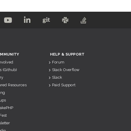
MMUNITY
HELP & SUPPORT
Involved
Forum
s (Github)
Stack Overflow
ry
Slack
ured Resources
Paid Support
ing
ups
akePHP
Fest
letter
edin