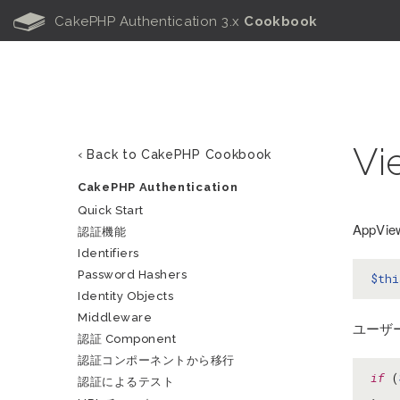
B
CakePHP Authentication 3.x
Cookbook
Vi
‹ Back to CakePHP Cookbook
CakePHP Authentication
Quick Start
AppV
認証機能
Identifiers
Password Hashers
$thi
Identity Objects
Middleware
ユーザ
認証 Component
認証コンポーネントから移行
if
(
認証によるテスト