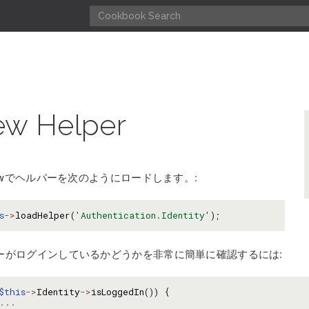
ew Helper
iewでヘルパーを次のようにロードします。:
s
->
loadHelper
(
'Authentication.Identity'
);
ーがログインしているかどうかを非常に簡単に確認するには:
$this
->
Identity
->
isLoggedIn
())
{
...