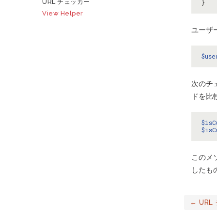
}
URL チェッカー
View Helper
ユーザ
$use
次のチ
ドを比
$isC
$isC
このメ
したも
←
URL