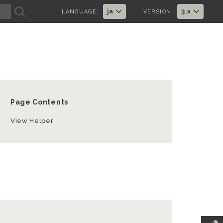
A
ja
3.x
LANGUAGE:
VERSION:
Page Contents
View Helper