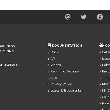
DOCUMENTATION
CO
BUSINESS
LUTIONS
Book
Get 
API
Issue
SHOWCASE
Videos
Bake
Reporting Security
Feat
Issues
Train
Privacy Policy
Meet
Logos & Trademarks
My C
Cake
News
Link