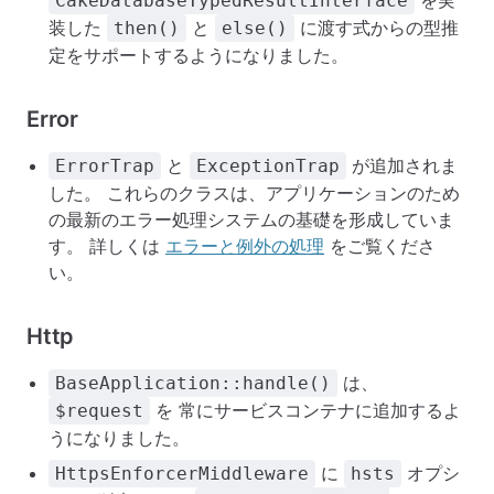
を実
CakeDatabaseTypedResultInterface
装した
と
に渡す式からの型推
then()
else()
定をサポートするようになりました。
Error
と
が追加されま
ErrorTrap
ExceptionTrap
した。 これらのクラスは、アプリケーションのため
の最新のエラー処理システムの基礎を形成していま
す。 詳しくは
エラーと例外の処理
をご覧くださ
い。
Http
は、
BaseApplication::handle()
を 常にサービスコンテナに追加するよ
$request
うになりました。
に
オプシ
HttpsEnforcerMiddleware
hsts