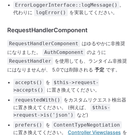
。
ErrorLoggerInterface::logMessage()
代わりに
を実装してください。
logError()
RequestHandlerComponent
はゆるやかに非推奨
RequestHandlerComponent
になりました。
のように
AuthComponent
を使用しても、ランタイム非推奨
RequestHandler
にはなりませんが、 5.0では削除される
予定
です。
を
accepts()
$this->request-
に置き換えてください。
>accepts()
をカスタムリクエスト検出器
requestedWith()
に置き換えてください。 (例えば、
$this-
など)
>request->is('json')
を
prefers()
ContentTypeNegotiation
に置き換えてください。
Controller Viewclasses
を