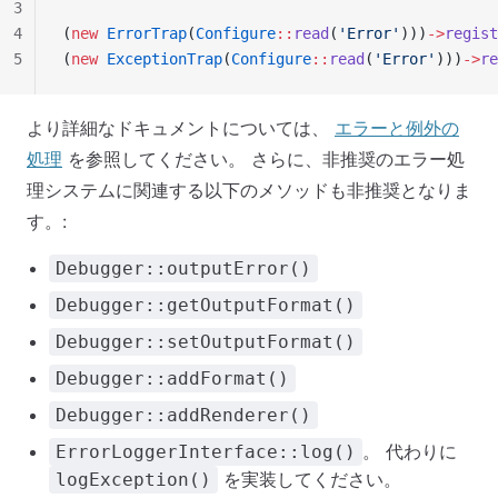
3
4
(
new
 ErrorTrap
(
Configure
::
read
(
'Error'
)))
->
regist
5
(
new
 ExceptionTrap
(
Configure
::
read
(
'Error'
)))
->
re
より詳細なドキュメントについては、
エラーと例外の
処理
を参照してください。 さらに、非推奨のエラー処
理システムに関連する以下のメソッドも非推奨となりま
す。:
Debugger::outputError()
Debugger::getOutputFormat()
Debugger::setOutputFormat()
Debugger::addFormat()
Debugger::addRenderer()
。 代わりに
ErrorLoggerInterface::log()
を実装してください。
logException()