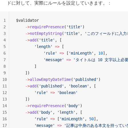
ドに対して、実際にルールを設定していきます。 :
1
$validator
2
    ->
requirePresence
(
'title'
)
3
    ->
notEmptyString
(
'title'
, 
'このフィールドに入力
4
    ->
add
(
'title'
, [
5
        'length'
 =>
 [
6
            'rule'
 =>
 [
'minLength'
, 
10
],
7
            'message'
 =>
 'タイトルは 10 文字以上必
8
        ]
9
    ])
10
    ->
allowEmptyDateTime
(
'published'
)
11
    ->
add
(
'published'
, 
'boolean'
, [
12
        'rule'
 =>
 'boolean'
13
    ])
14
    ->
requirePresence
(
'body'
)
15
    ->
add
(
'body'
, 
'length'
, [
16
        'rule'
 =>
 [
'minLength'
, 
50
],
17
        'message'
 =>
 '記事は中身のある本文を持ってい