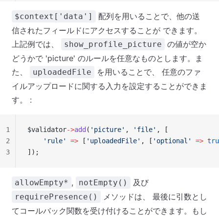
配列を用いることで、他の送
$context['data']
信されたフィールドにアクセスすることが できます。
上記例では、
の値が空か
show_profile_picture
どうかで 'picture' のルールを任意なものとします。ま
た、
を用いることで、 任意のファ
uploadedFile
イルアップロードに関する入力を設定することができま
す。 :
1
$validator
->
add
(
'picture'
, 
'file'
, [
2
    'rule'
 =>
 [
'uploadedFile'
, [
'optional'
 =>
 tru
3
]);
,
及び
allowEmpty*
notEmpty()
メソッドは、 最後に引数とし
requirePresence()
てコールバック関数を受け付けることができます。もし