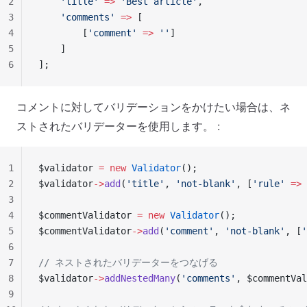
2
    'title'
 =>
 'Best article'
,
3
    'comments'
 =>
 [
4
        [
'comment'
 =>
 ''
]
5
    ]
6
];
コメントに対してバリデーションをかけたい場合は、ネ
ストされたバリデーターを使用します。 :
1
$validator 
=
 new
 Validator
();
2
$validator
->
add
(
'title'
, 
'not-blank'
, [
'rule'
 =>
 
3
4
$commentValidator 
=
 new
 Validator
();
5
$commentValidator
->
add
(
'comment'
, 
'not-blank'
, [
'
6
7
// ネストされたバリデーターをつなげる
8
$validator
->
addNestedMany
(
'comments'
, $commentVal
9