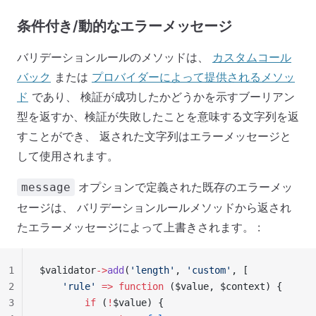
条件付き/動的なエラーメッセージ
バリデーションルールのメソッドは、
カスタムコール
バック
または
プロバイダーによって提供されるメソッ
ド
であり、 検証が成功したかどうかを示すブーリアン
型を返すか、検証が失敗したことを意味する文字列を返
すことができ、 返された文字列はエラーメッセージと
して使用されます。
オプションで定義された既存のエラーメッ
message
セージは、 バリデーションルールメソッドから返され
たエラーメッセージによって上書きされます。 :
1
$validator
->
add
(
'length'
, 
'custom'
, [
2
    'rule'
 =>
 function
 ($value, $context) {
3
        if
 (
!
$value) {