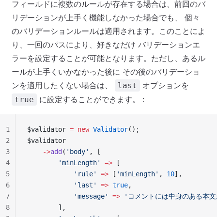
フィールドに複数のルールが存在する場合は、前回のバ
リデーションが上手く機能しなかった場合でも、 個々
のバリデーションルールは適用されます。このことによ
り、一回のパスにより、好きなだけ バリデーションエ
ラーを設定することが可能となります。ただし、あるル
ールが上手くいかなかった後に その後のバリデーショ
ンを適用したくない場合は、
オプションを
last
に設定することができます。 :
true
1
$validator 
=
 new
 Validator
();
2
$validator
3
    ->
add
(
'body'
, [
4
        'minLength'
 =>
 [
5
            'rule'
 =>
 [
'minLength'
, 
10
],
6
            'last'
 =>
 true
,
7
            'message'
 =>
 'コメントには中身のある本文
8
        ],