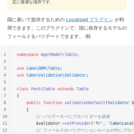
定に最適な場所です。
国に基いて提供するための
Localized プラグイン
が利
用できます。このプラグインで、国に依存するモデルの
フィールドをバリデートできます。 例:
1
namespace
 App\Model\Table
;
2
3
use
 Cake\ORM\Table
;
4
use
 Cake\Validation\Validator
;
5
6
class
 PostsTable
 extends
 Table
7
{
8
    public
 function
 validationDefault
(
Validator
 $
9
    {
10
        // バリデーターにプロバイダーを追加
11
        $validator
->
setProvider
(
'fr'
, 
'Cake\Local
12
        // フィールドのバリデーションルールの中にプ