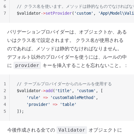
6
// クラス名を使います。メソッドは静的なものでなければな
7
$validator
->
setProvider
(
'custom'
, 
'App\Model\Val
バリデーションプロバイダーは、オブジェクトか、ある
いはクラス名で設定されます。 クラス名が使用される
のであれば、メソッドは静的でなければなりません。
デフォルト以外のプロバイダーを使うには、ルールの中
に
キーを挿入することを忘れないこと。 :
provider
1
// テーブルプロバイダーからのルールを使用する
2
$validator
->
add
(
'title'
, 
'custom'
, [
3
    'rule'
 =>
 'customTableMethod'
,
4
    'provider'
 =>
 'table'
5
]);
今後作成される全ての
オブジェクトに
Validator