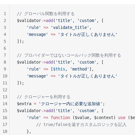
1
// グローバル関数を利用する
2
$validator
->
add
(
'title'
, 
'custom'
, [
3
    'rule'
 =>
 'validate_title'
,
4
    'message'
 =>
 'タイトルが正しくありません'
5
]);
6
7
// プロバイダーではないコールバック関数を利用する
8
$validator
->
add
(
'title'
, 
'custom'
, [
9
    'rule'
 =>
 [
$this
, 
'method'
],
10
    'message'
 =>
 'タイトルが正しくありません'
11
]);
12
13
// クロージャーを利用する
14
$extra 
=
 'クロージャー内に必要な追加値'
;
15
$validator
->
add
(
'title'
, 
'custom'
, [
16
    'rule'
 =>
 function
 ($value, $context) 
use
 ($e
17
        // true/falseを返すカスタムロジックを記入
18
    },