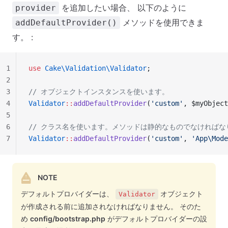
を追加したい場合、 以下のように
provider
メソッドを使用できま
addDefaultProvider()
す。 :
1
use
 Cake\Validation\Validator
;
2
3
// オブジェクトインスタンスを使います。
4
Validator
::
addDefaultProvider
(
'custom'
, $myObject
5
6
// クラス名を使います。メソッドは静的なものでなければな
7
Validator
::
addDefaultProvider
(
'custom'
, 
'App\Mode
NOTE
デフォルトプロバイダーは、
オブジェクト
Validator
が作成される前に追加されなければなりません。 そのた
め
config/bootstrap.php
がデフォルトプロバイダーの設