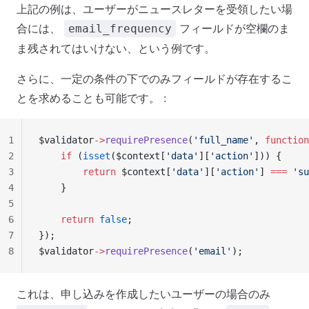
上記の例は、ユーザーがニュースレターを受領したい場
合には、
フィールドが空欄のま
email_frequency
ま残されてはいけない、という例です。
さらに、一定の条件の下でのみフィールドが存在するこ
とを求めることも可能です。 :
1
$validator
->
requirePresence
(
'full_name'
, 
function
2
    if
 (
isset
($context[
'data'
][
'action'
])) {
3
        return
 $context[
'data'
][
'action'
] 
===
 'su
4
    }
5
6
    return
 false
;
7
});
8
$validator
->
requirePresence
(
'email'
);
これは、申し込みを作成したいユーザーの場合のみ