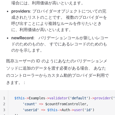
場合には、利用価値が高いといえます。
providers
: プロバイダーオブジェクトについての完
成されたリストのことです。 複数のプロバイダーを
呼び出すことにより複雑なルールを作りたいとき
に、利用価値が高いといえます。
newRecord
: バリデーションコールが新しいレコー
ドのためのものか、 すでにあるレコードのためのも
のかを示します。
既存ユーザーの ID のようにあなたのバリデーションメ
ソッドに追加のデータを渡す必要がある場合、 あなた
のコントローラーからカスタム動的プロバイダー利用で
きます。 :
1
$this
->
Examples
->
validator
(
'default'
)
->
provider
(
'
2
    'count'
 =>
 $countFromController,
3
    'userid'
 =>
 $this
->
Auth
->
user
(
'id'
)