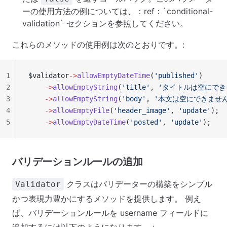
ーの使用方法の例については、：ref：`conditional-
validation` セクションを参照してください。
これらのメソッドの使用例は次のとおりです。:
1
$validator
->
allowEmptyDateTime
(
'published'
)
2
    ->
allowEmptyString
(
'title'
, 
'タイトルは空にでき
3
    ->
allowEmptyString
(
'body'
, 
'本文は空にできません
4
    ->
allowEmptyFile
(
'header_image'
, 
'update'
);
5
    ->
allowEmptyDateTime
(
'posted'
, 
'update'
);
バリデーションルールの追加
クラスはバリデーターの構築をシンプル
Validator
かつ表現力豊かにするメソッドを提供します。 例え
ば、バリデーションルールを username フィールドに