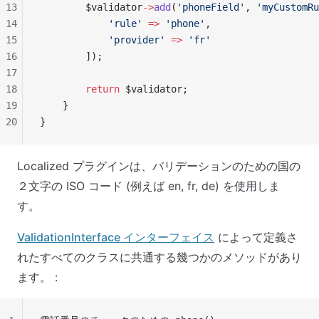
13
        $validator
->
add
(
'phoneField'
, 
'myCustomRu
14
            'rule'
 =>
 'phone'
,
15
            'provider'
 =>
 'fr'
16
        ]);
17
18
        return
 $validator;
19
    }
20
}
Localized プラグインは、バリデーションのための国の
２文字の ISO コード (例えば en, fr, de) を使用しま
す。
ValidationInterface インターフェイス
によって定義さ
れたすべてのクラスに共通する幾つかのメソッドがあり
ます。 :