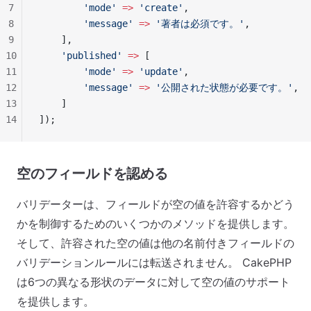
7
        'mode'
 =>
 'create'
,
8
        'message'
 =>
 '著者は必須です。'
,
9
    ],
10
    'published'
 =>
 [
11
        'mode'
 =>
 'update'
,
12
        'message'
 =>
 '公開された状態が必要です。'
,
13
    ]
14
]);
空のフィールドを認める
バリデーターは、フィールドが空の値を許容するかどう
かを制御するためのいくつかのメソッドを提供します。
そして、許容された空の値は他の名前付きフィールドの
バリデーションルールには転送されません。 CakePHP
は6つの異なる形状のデータに対して空の値のサポート
を提供します。