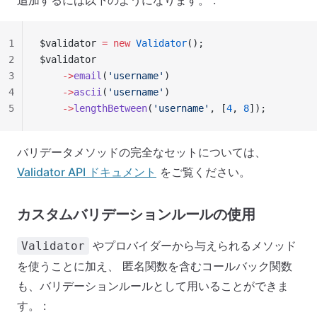
追加するには以下のようになります。 :
1
$validator 
=
 new
 Validator
();
2
$validator
3
    ->
email
(
'username'
)
4
    ->
ascii
(
'username'
)
5
    ->
lengthBetween
(
'username'
, [
4
, 
8
]);
バリデータメソッドの完全なセットについては、
Validator API ドキュメント
をご覧ください。
カスタムバリデーションルールの使用
やプロバイダーから与えられるメソッド
Validator
を使うことに加え、 匿名関数を含むコールバック関数
も、バリデーションルールとして用いることができま
す。 :