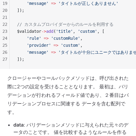
19
    'message'
 =>
 'タイトルが正しくありません'
20
]);
21
22
// カスタムプロバイダーからのルールを利用する
23
$validator
->
add
(
'title'
, 
'custom'
, [
24
    'rule'
 =>
 'customRule'
,
25
    'provider'
 =>
 'custom'
,
26
    'message'
 =>
 'タイトルが十分にユニークではありませ
27
]);
クロージャーやコールバックメソッドは、呼び出された
際に2つの設定を受けることとなります。 最初は、バリ
デーションが行われるフィールド値であり、２番目はバ
リデーションプロセスに関連する データを含む配列で
す。
data
: バリデーションメソッドに与えられた元々のデ
ータのことです。 値を比較するようなルールを作る