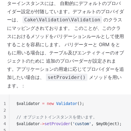
ターインスタンスには、 自動的にデフォルトのプロバ
イダー設定が付随しています。デフォルトのプロバイダ
ーは、
のクラス
Cake\Validation\Validation
にマッピングされております。 このことが、このクラ
スにおけるメソッドをバリデーションルールとして使用
することを容易にします。 バリデーターと ORM をと
もに用いる場合は、テーブル及びエンティティーのオブ
ジェクトのために 追加のプロバーダーが設定されま
す。アプリケーションの用途に応じてプロバイダーを追
加したい場合は、
メソッドを用い
setProvider()
ます。 :
1
$validator 
=
 new
 Validator
();
2
3
// オブジェクトインスタンスを使います。
4
$validator
->
setProvider
(
'custom'
, $myObject);
5