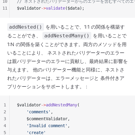
10
// ネストされたバリデーターからのエラーを含むすべてのエ
11
$validator
->
validate
($data);
を用いることで、1:1 の関係を構築す
addNested()
ることができ、
を用いることで
addNestedMany()
1:N の関係を築くことができます。両方のメソッドを用
いることにより、 ネストされたバリデーターのエラー
は親バリデーターのエラーに貢献し、最終結果に影響を
与えます。 他のバリデーター機能と同様に、ネストさ
れたバリデーターは、エラーメッセージと 条件付きア
プリケーションをサポートします。 :
1
$validator
->
addNestedMany
(
2
    'comments'
,
3
    $commentValidator,
4
    'Invalid comment'
,
5
    'create'