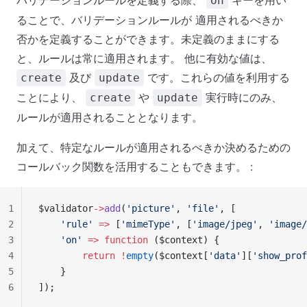
バリデーションルールを定義する際、
キーを用い
on
ることで、バリデーションルールが 適用されるべきか
否かを定義することができます。未定義のままにする
と、ルールは常に適用されます。 他に有効な値は、
及び
です。これらの値を利用する
create
update
ことにより、
や
実行時にのみ、
create
update
ルールが適用されることとなります。
加えて、特定なルールが適用されるべきか決めるための
コールバック関数を活用することもできます。 :
1
$validator
->
add
(
'picture'
, 
'file'
, [
2
    'rule'
 =>
 [
'mimeType'
, [
'image/jpeg'
, 
'image/
3
    'on'
 =>
 function
 ($context) {
4
        return
 !
empty
($context[
'data'
][
'show_prof
5
    }
6
]);