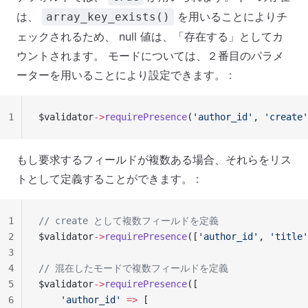
は、
を用いることによりチ
array_key_exists()
ェックされるため、 null 値は、「存在する」としてカ
ウントされます。 モードについては、２番目のパラメ
ーターを用いることにより設定できます。 :
1
$validator
->
requirePresence
(
'author_id'
, 
'create'
もし要求するフィールドが複数ある場合、それらをリス
トとして定義することができます。 :
1
// create として複数フィールドを定義
2
$validator
->
requirePresence
([
'author_id'
, 
'title'
3
4
// 混在したモードで複数フィールドを定義
5
$validator
->
requirePresence
([
6
    'author_id'
 =>
 [