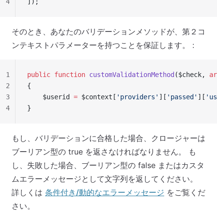
4
]);
そのとき、あなたのバリデーションメソッドが、第２コ
ンテキストパラメーターを持つことを保証します。 :
1
public
 function
 customValidationMethod
($check, 
ar
2
{
3
    $userid 
=
 $context[
'providers'
][
'passed'
][
'us
4
}
もし、バリデーションに合格した場合、クロージャーは
ブーリアン型の true を返さなければなりません。 も
し、失敗した場合、ブーリアン型の false またはカスタ
ムエラーメッセージとして文字列を返してください。
詳しくは
条件付き/動的なエラーメッセージ
をご覧くだ
さい。