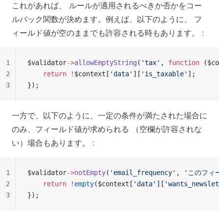
これがあれば、 ルールが適用されるべきか否かをコー
ルバック関数が決めます。例えば、以下のように、 フ
ィールド値が空のままでも許容される時もあります。 :
1
$validator
->
allowEmptyString
(
'tax'
, 
function
 ($co
2
    return
 !
$context[
'data'
][
'is_taxable'
];
3
});
一方で、以下のように、一定の条件が満たされた場合に
のみ、フィールド値が求められる （空欄が許容されな
い）場合もあります。 :
1
$validator
->
notEmpty
(
'email_frequency'
, 
'このフィ
2
    return
 !
empty
($context[
'data'
][
'wants_newslet
3
});