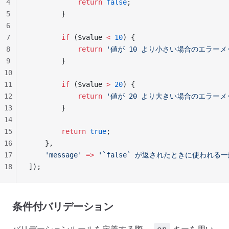
4
            return
 false
;
5
        }
6
7
        if
 ($value 
<
 10
) {
8
            return
 '値が 10 より小さい場合のエラーメ
9
        }
10
11
        if
 ($value 
>
 20
) {
12
            return
 '値が 20 より大きい場合のエラーメ
13
        }
14
15
        return
 true
;
16
    },
17
    'message'
 =>
 '`false` が返されたときに使われ
18
]);
条件付バリデーション