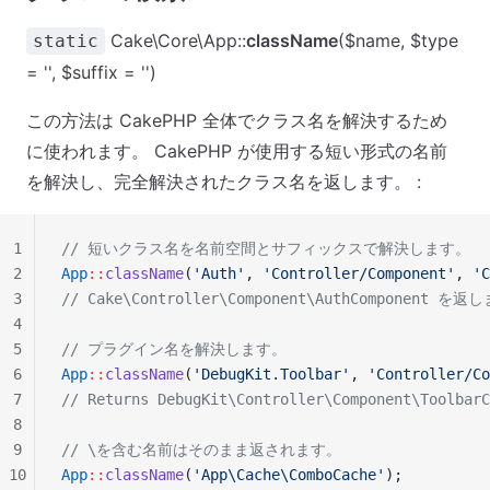
Cake\Core\App::
className
($name, $type
static
= '', $suffix = '')
この方法は CakePHP 全体でクラス名を解決するため
に使われます。 CakePHP が使用する短い形式の名前
を解決し、完全解決されたクラス名を返します。 :
1
// 短いクラス名を名前空間とサフィックスで解決します。
2
App
::
className
(
'Auth'
, 
'Controller/Component'
, 
'C
3
// Cake\Controller\Component\AuthComponent を返
4
5
// プラグイン名を解決します。
6
App
::
className
(
'DebugKit.Toolbar'
, 
'Controller/Co
7
// Returns DebugKit\Controller\Component\ToolbarC
8
9
// \を含む名前はそのまま返されます。
10
App
::
className
(
'App\Cache\ComboCache'
);