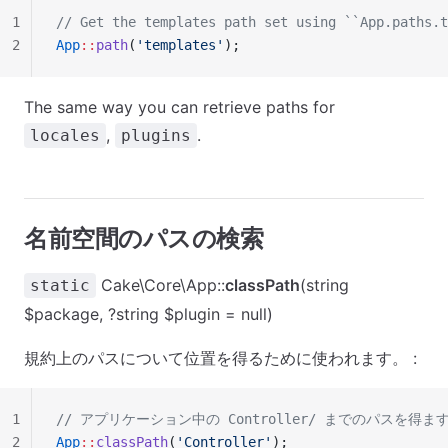
1
// Get the templates path set using ``App.paths.t
2
App
::
path
(
'templates'
);
The same way you can retrieve paths for
,
.
locales
plugins
名前空間のパスの検索
Cake\Core\App::
classPath
(string
static
$package, ?string $plugin = null)
規約上のパスについて位置を得るために使われます。 :
1
// アプリケーション中の Controller/ までのパスを得ま
2
App
::
classPath
(
'Controller'
);