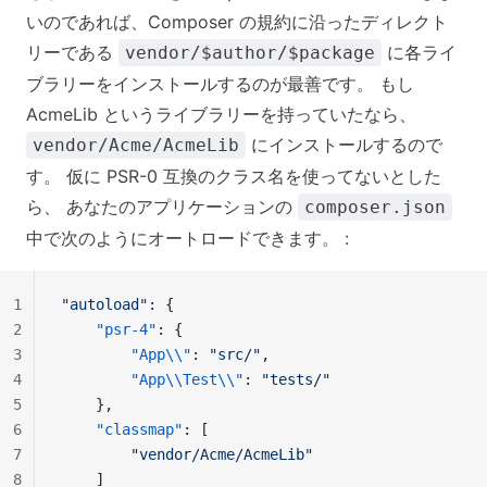
いのであれば、Composer の規約に沿ったディレクト
リーである
に各ライ
vendor/$author/$package
ブラリーをインストールするのが最善です。 もし
AcmeLib というライブラリーを持っていたなら、
にインストールするので
vendor/Acme/AcmeLib
す。 仮に PSR-0 互換のクラス名を使ってないとした
ら、 あなたのアプリケーションの
composer.json
中で次のようにオートロードできます。 :
1
"autoload"
: {
2
    "psr-4"
: {
3
        "App\\"
: 
"src/"
,
4
        "App\\Test\\"
: 
"tests/"
5
    },
6
    "classmap"
: [
7
        "vendor/Acme/AcmeLib"
8
    ]