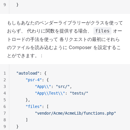
9
}
もしもあなたのベンダーライブラリーがクラスを使って
おらず、 代わりに関数を提供する場合、
オー
files
トロードの手法を使って 各リクエストの最初にそれら
のファイルを読み込むように Composer を設定するこ
とができます。 :
1
"autoload"
: {
2
    "psr-4"
: {
3
        "App\\"
: 
"src/"
,
4
        "App\\Test\\"
: 
"tests/"
5
    },
6
    "files"
: [
7
        "vendor/Acme/AcmeLib/functions.php"
8
    ]
9
}