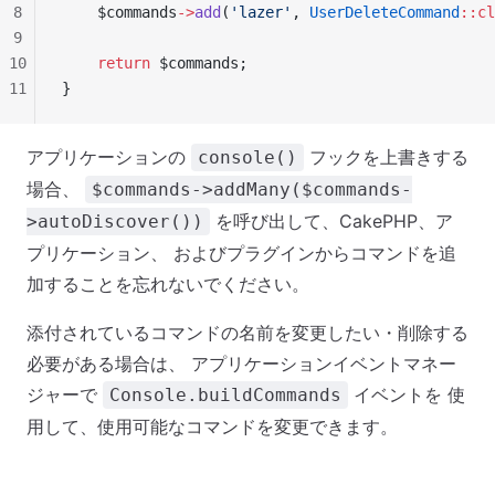
8
    $commands
->
add
(
'lazer'
, 
UserDeleteCommand
::cl
9
10
    return
 $commands;
11
}
アプリケーションの
フックを上書きする
console()
場合、
$commands->addMany($commands-
を呼び出して、CakePHP、ア
>autoDiscover())
プリケーション、 およびプラグインからコマンドを追
加することを忘れないでください。
添付されているコマンドの名前を変更したい・削除する
必要がある場合は、 アプリケーションイベントマネー
ジャーで
イベントを 使
Console.buildCommands
用して、使用可能なコマンドを変更できます。