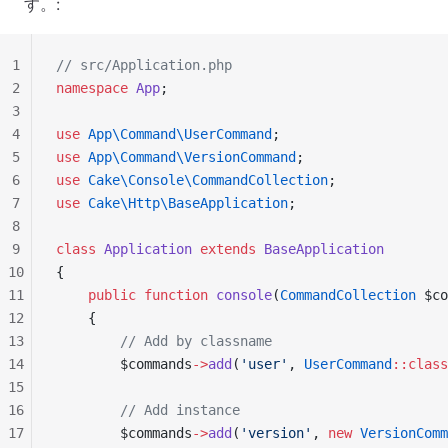
す。:
1
// src/Application.php
2
namespace
 App
;
3
4
use
 App\Command\UserCommand
;
5
use
 App\Command\VersionCommand
;
6
use
 Cake\Console\CommandCollection
;
7
use
 Cake\Http\BaseApplication
;
8
9
class
 Application
 extends
 BaseApplication
10
{
11
    public
 function
 console
(
CommandCollection
 $co
12
    {
13
        // Add by classname
14
        $commands
->
add
(
'user'
, 
UserCommand
::class
15
16
        // Add instance
17
        $commands
->
add
(
'version'
, 
new
 VersionComm