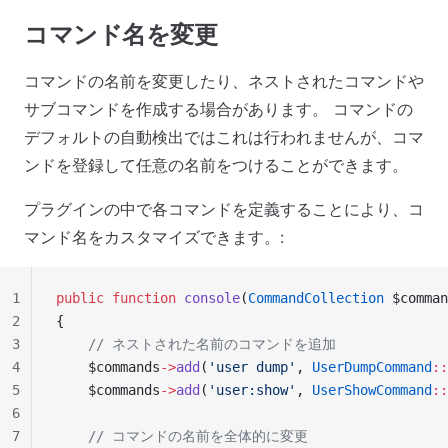
コマンド名を変更
コマンドの名前を変更したり、ネストされたコマンドや
サブコマンドを作成する場合があります。 コマンドの
デフォルトの自動検出ではこれは行われませんが、コマ
ンドを登録して任意の名前をつけることができます。
プラグインの中で各コマンドを定義することにより、コ
マンド名をカスタマイズできます。:
1
public
 function
 console
(
CommandCollection
 $comman
2
{
3
    // ネストされた名前のコマンドを追加
4
    $commands
->
add
(
'user dump'
, 
UserDumpCommand
::
5
    $commands
->
add
(
'user:show'
, 
UserShowCommand
::
6
7
    // コマンドの名前を全体的に変更