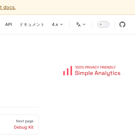
t docs.
vigation
API
ドキュメント
4.x
Next page
Debug Kit