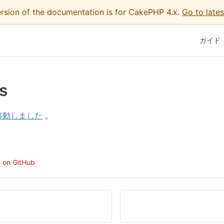
ersion of the documentation is for CakePHP 4.x.
Go to lates
Main Na
ガイド
s
移動しました
。
e on GitHub