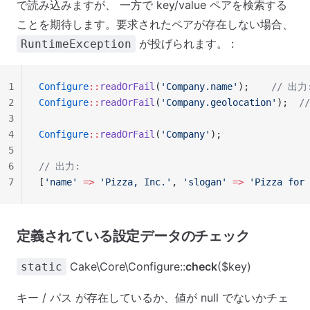
で読み込みますが、 一方で key/value ペアを検索する
ことを期待します。要求されたペアが存在しない場合、
が投げられます。 :
RuntimeException
1
Configure
::
readOrFail
(
'Company.name'
);    
// 出力:
2
Configure
::
readOrFail
(
'Company.geolocation'
);  
/
3
4
Configure
::
readOrFail
(
'Company'
);
5
6
// 出力:
7
[
'name'
 =>
 'Pizza, Inc.'
, 
'slogan'
 =>
 'Pizza for 
定義されている設定データのチェック
Cake\Core\Configure::
check
($key)
static
キー / パス が存在しているか、値が null でないかチェ