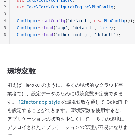
1
use
 Cake\Core\Configure
;
2
use
 Cake\Core\Configure\Engine\PhpConfig
;
3
4
Configure
::
setConfig
(
'default'
, 
new
 PhpConfig
());
5
Configure
::
load
(
'app'
, 
'default'
, 
false
);
6
Configure
::
load
(
'other_config'
, 
'default'
);
環境変数
例えば Heroku のように、多くの現代的なクラウド事
業者では、設定データのために環境変数を定義できま
す。
12factor app style
の環境変数を通して CakePHP
を設定することができます。 環境変数を使用すると、
アプリケーションの状態を少なくして、 多くの環境に
デプロイされたアプリケーションの管理が容易になりま