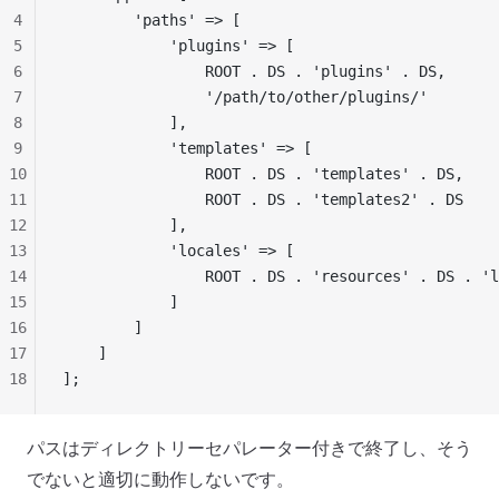
4
        'paths' => [
5
            'plugins' => [
6
                ROOT . DS . 'plugins' . DS,
7
                '/path/to/other/plugins/'
8
            ],
9
            'templates' => [
10
                ROOT . DS . 'templates' . DS,
11
                ROOT . DS . 'templates2' . DS
12
            ],
13
            'locales' => [
14
                ROOT . DS . 'resources' . DS . 'l
15
            ]
16
        ]
17
    ]
18
];
パスはディレクトリーセパレーター付きで終了し、そう
でないと適切に動作しないです。