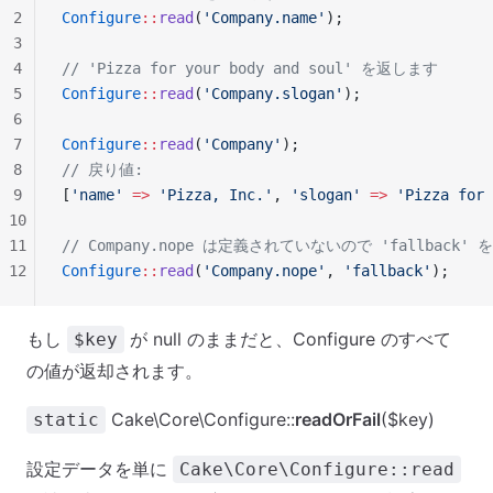
2
Configure
::
read
(
'Company.name'
);
3
4
// 'Pizza for your body and soul' を返します
5
Configure
::
read
(
'Company.slogan'
);
6
7
Configure
::
read
(
'Company'
);
8
// 戻り値:
9
[
'name'
 =>
 'Pizza, Inc.'
, 
'slogan'
 =>
 'Pizza for 
10
11
// Company.nope は定義されていないので 'fallback'
12
Configure
::
read
(
'Company.nope'
, 
'fallback'
);
もし
が null のままだと、Configure のすべて
$key
の値が返却されます。
Cake\Core\Configure::
readOrFail
($key)
static
設定データを単に
Cake\Core\Configure::read