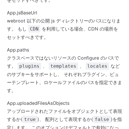
をセットすべきです。
App.jsBaseUrl
webroot 以下の公開 js ディレクトリーのパスになりま
す。 もし
を利用している場合、CDN の場所を
CDN
セットすべきです。
App.paths
クラスベースではないリソースの Configure のパスで
す。
、
、
など
plugins
templates
locales
のサブキーをサポートし、 それぞれプラグイン、ビュ
ーテンプレート、ロケールファイルのパスを指定できま
す。
App.uploadedFilesAsObjects
アップロードされたファイルをオブジェクトとして表現
するか(
)、 配列として表現するか(
)を指
true
false
定します。 このオプションはデフォルトで有効になっ