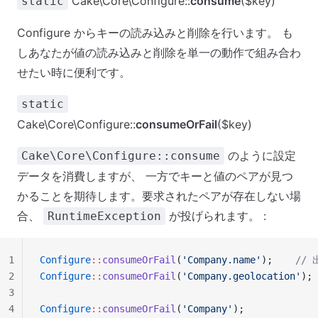
Cake\Core\Configure::
consume
($key)
static
Configure からキーの読み込みと削除を行います。 も
しあなたが値の読み込みと削除を単一の動作で組み合わ
せたい時に便利です。
static
Cake\Core\Configure::
consumeOrFail
($key)
のように設定
Cake\Core\Configure::consume
データを消費しますが、 一方でキーと値のペアが見つ
かることを期待します。要求されたペアが存在しない場
合、
が投げられます。 :
RuntimeException
1
Configure
::
consumeOrFail
(
'Company.name'
);    
// 
2
Configure
::
consumeOrFail
(
'Company.geolocation'
); 
3
4
Configure
::
consumeOrFail
(
'Company'
);