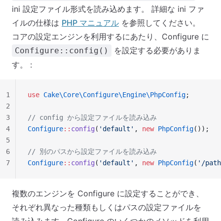
ini 設定ファイル形式を読み込めます。 詳細な ini ファ
イルの仕様は
PHP マニュアル
を参照してください。
コアの設定エンジンを利用するにあたり、Configure に
を設定する必要がありま
Configure::config()
す。 :
1
use
 Cake\Core\Configure\Engine\PhpConfig
;
2
3
// config から設定ファイルを読み込み
4
Configure
::
config
(
'default'
, 
new
 PhpConfig
());
5
6
// 別のパスから設定ファイルを読み込み
7
Configure
::
config
(
'default'
, 
new
 PhpConfig
(
'/path
複数のエンジンを Configure に設定することができ、
それぞれ異なった種類もしくはパスの設定ファイルを