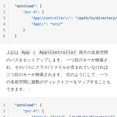
1
"autoload"
: {
2
    "psr-4"
: {
3
        "App\\Controller\\"
: 
"/path/to/directory/
4
        "App\\"
: 
"src/"
5
    }
6
}
上記は
と
両方の名前空間
App
App\Controller
のパスをセットアップします。 一つ目のキーが検索さ
れ、そのパスにクラス/ファイルが含まれていなければ
二つ目のキーが検索されます。 次のようにして、一つ
の名前空間に複数のディレクトリーをマップすることも
できます。 :
1
"autoload"
: {
2
    "psr-4"
: {