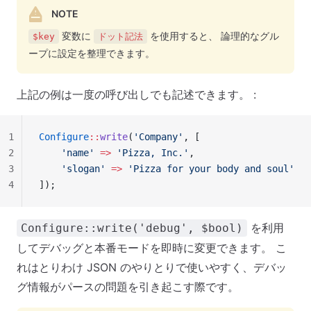
NOTE
変数に
を使用すると、 論理的なグル
$key
ドット記法
ープに設定を整理できます。
上記の例は一度の呼び出しでも記述できます。 :
1
Configure
::
write
(
'Company'
, [
2
    'name'
 =>
 'Pizza, Inc.'
,
3
    'slogan'
 =>
 'Pizza for your body and soul'
4
]);
を利用
Configure::write('debug', $bool)
してデバッグと本番モードを即時に変更できます。 こ
れはとりわけ JSON のやりとりで使いやすく、デバッ
グ情報がパースの問題を引き起こす際です。