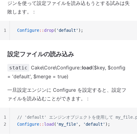
ジンを使って設定ファイルを読み込もうとする試みは失
敗します。 :
1
Configure
::
drop
(
'default'
);
設定ファイルの読み込み
Cake\Core\Configure::
load
($key, $config
static
= 'default', $merge = true)
一旦設定エンジンに Configure を設定すると、設定フ
ァイルを読み込むことができます。 :
1
// 'default' エンジンオブジェクトを使用して my_file
2
Configure
::
load
(
'my_file'
, 
'default'
);