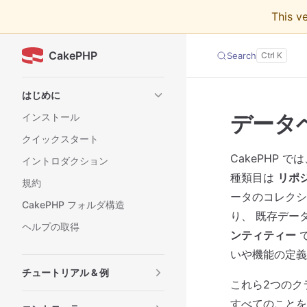
This v
Skip to content
CakePHP
Search
Sidebar Navigation
はじめに
データベ
インストール
クイックスタート
CakePHP
イントロダクション
種類目は
リポ
規約
ータのコレクシ
CakePHP フォルダ構造
り、 既存デー
ヘルプの取得
ンティティー
で
いや機能の定義
チュートリアル & 例
これら2つのク
すべてのことを