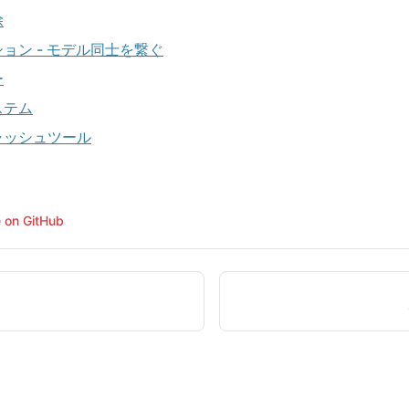
除
ョン - モデル同士を繋ぐ
ー
ステム
ャッシュツール
e on GitHub