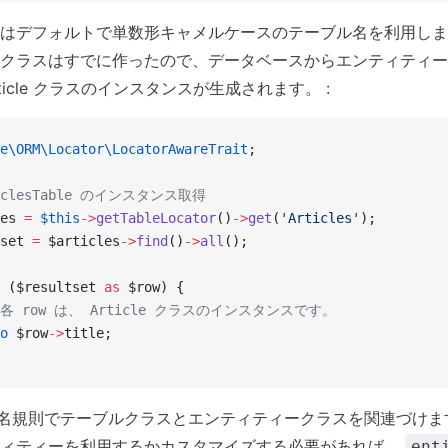
はデフォルトで単数形キャメルケースのテーブル名を利用しま
クラスはすでに作ったので、データベースからエンティティー
rticle クラスのインスタンスが生成されます。 :
e\ORM\Locator\LocatorAwareTrait
;
ticlesTable のインスタンス取得
es 
=
 $this
->
getTableLocator
()
->
get
(
'Articles'
);
set 
=
 $articles
->
find
()
->
all
();
 ($resultset 
as
 $row) {
/ 各 row は、 Article クラスのインスタンスです。
o
 $row
->
title;
 は命名規則でテーブルクラスとエンティティークラスを関連づけま
ティティーを利用するかカスタマイズする必要があれば、
ent