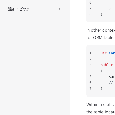
6
       
7
    }
追加トピック
8
}
In other conte
for ORM tables
1
use
 Cak
2
3
public
 
4
{
5
    $ar
6
    // 
7
}
Within a stati
the table locat