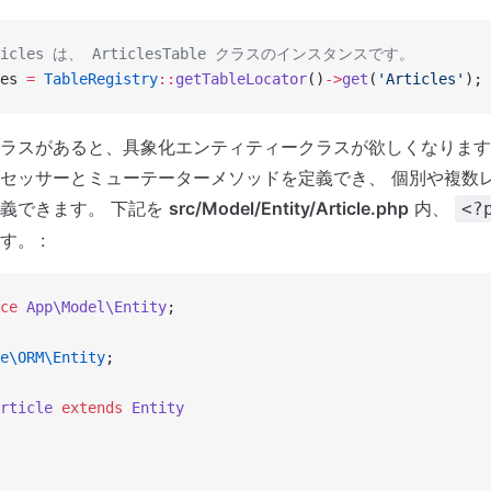
rticles は、 ArticlesTable クラスのインスタンスです。
es 
=
 TableRegistry
::
getTableLocator
()
->
get
(
'Articles'
);
ラスがあると、具象化エンティティークラスが欲しくなります
セッサーとミューテーターメソッドを定義でき、 個別や複数
義できます。 下記を
src/Model/Entity/Article.php
内、
<?
。 :
ce
 App\Model\Entity
;
e\ORM\Entity
;
rticle
 extends
 Entity