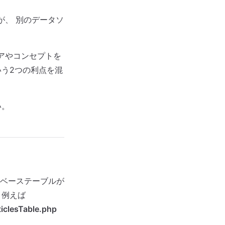
すが、 別のデータソ
デアやコンセプトを
いう2つの利点を混
い。
ベーステーブルが
 例えば
iclesTable.php