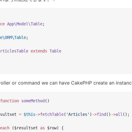
ce
 App\Model\Table
;
e\ORM\Table
;
rticlesTable
 extends
 Table
roller or command we can have CakePHP create an instance
function
 someMethod
()
sultset 
=
 $this
->
fetchTable
(
'Articles'
)
->
find
()
->
all
();
each
 ($resultset 
as
 $row) {