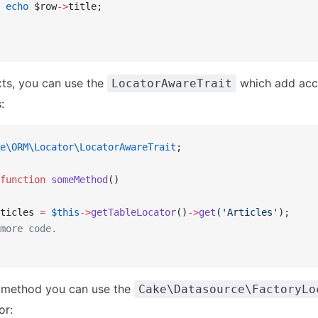
 echo
 $row
->
title;
xts, you can use the
which add acc
LocatorAwareTrait
:
e\ORM\Locator\LocatorAwareTrait
;
function
 someMethod
()
ticles 
=
 $this
->
getTableLocator
()
->
get
(
'Articles'
);
more code.
c method you can use the
Cake\Datasource\FactoryLo
or: