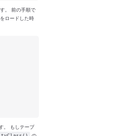
す。 前の手順で
をロードした時
す。 もしテーブ
の
ityClass()