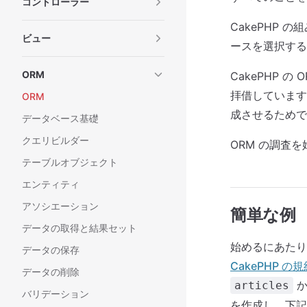
コントローラー
CakePHP
ビュー
ースを選択する
ORM
CakePHP
拝借しています
ORM
成させるためで
データベース基礎
クエリビルダー
ORM の調査
テーブルオブジェクト
エンティティ
アソシエーション
簡単な例
データの取得と結果セット
始めるにあたり
データの保存
CakePHP の規
データの削除
か
articles
バリデーション
を作成し、下記