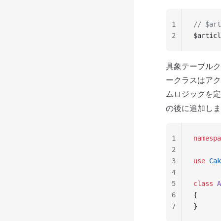
1
// $a
2
$articl
具象テーブルク
ークラスはアク
ムロジックを定
の後に追加します
1
namespa
2
3
use
 Cak
4
5
class
 A
6
{
7
}