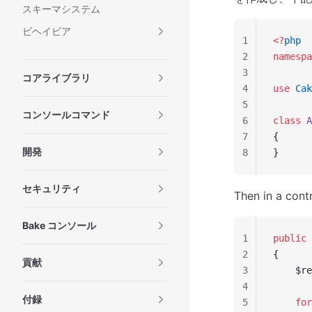
スキーマシステム
ビヘイビア
1
<?
php
2
namespa
3
コアライブラリ
4
use
 Cak
5
コンソールコマンド
6
class
 A
7
{
開発
8
}
セキュリティ
Then in a cont
Bake コンソール
1
public
 
2
{
貢献
3
    $re
4
付録
5
    for