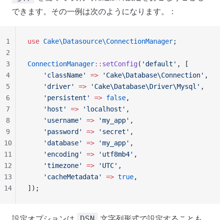
できます。その一例は次のようになります。 :
1
use
 Cake\Datasource\ConnectionManager
;
2
3
ConnectionManager
::
setConfig
(
'default'
, [
4
    'className'
 =>
 'Cake\Database\Connection'
,
5
    'driver'
 =>
 'Cake\Database\Driver\Mysql'
,
6
    'persistent'
 =>
 false
,
7
    'host'
 =>
 'localhost'
,
8
    'username'
 =>
 'my_app'
,
9
    'password'
 =>
 'secret'
,
10
    'database'
 =>
 'my_app'
,
11
    'encoding'
 =>
 'utf8mb4'
,
12
    'timezone'
 =>
 'UTC'
,
13
    'cacheMetadata'
 =>
 true
,
14
]);
設定オプションは
文字列形式で設定することも
DSN