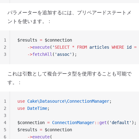
パラメーターを追加するには、プリペアードステートメ
ントを使います。 :
1
$results 
=
 $connection
2
    ->
execute
(
'
SELECT
 *
 FROM
 articles 
WHERE
 id 
=
 
3
    ->
fetchAll
(
'assoc'
);
これは引数として複合データ型を使用することも可能で
す。 :
1
use
 Cake\Datasource\ConnectionManager
;
2
use
 DateTime
;
3
4
$connection 
=
 ConnectionManager
::
get
(
'default'
);
5
$results 
=
 $connection
6
    ->
execute
(