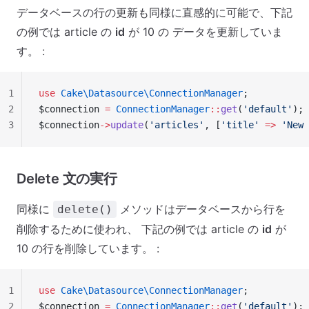
データベースの行の更新も同様に直感的に可能で、下記
の例では article の
id
が 10 の データを更新していま
す。 :
1
use
 Cake\Datasource\ConnectionManager
;
2
$connection 
=
 ConnectionManager
::
get
(
'default'
);
3
$connection
->
update
(
'articles'
, [
'title'
 =>
 'New 
Delete 文の実行
同様に
メソッドはデータベースから行を
delete()
削除するために使われ、 下記の例では article の
id
が
10 の行を削除しています。 :
1
use
 Cake\Datasource\ConnectionManager
;
2
$connection 
=
 ConnectionManager
::
get
(
'default'
);