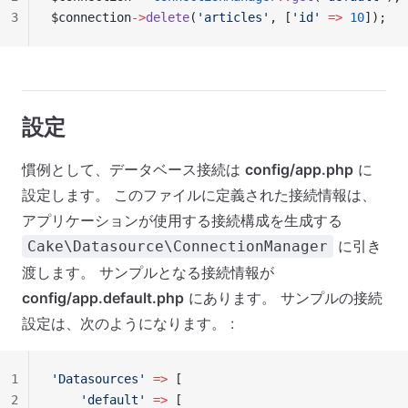
3
$connection
->
delete
(
'articles'
, [
'id'
 =>
 10
]);
設定
慣例として、データベース接続は
config/app.php
に
設定します。 このファイルに定義された接続情報は、
アプリケーションが使用する接続構成を生成する
に引き
Cake\Datasource\ConnectionManager
渡します。 サンプルとなる接続情報が
config/app.default.php
にあります。 サンプルの接続
設定は、次のようになります。 :
1
'Datasources'
 =>
 [
2
    'default'
 =>
 [