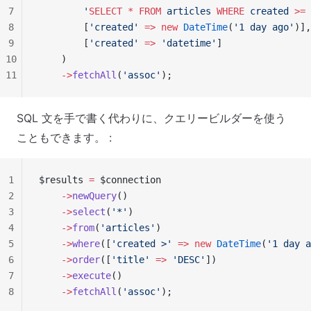
7
        '
SELECT
 *
 FROM
 articles 
WHERE
 created 
>=
 
8
        [
'created'
 =>
 new
 DateTime
(
'1 day ago'
)],
9
        [
'created'
 =>
 'datetime'
]
10
    )
11
    ->
fetchAll
(
'assoc'
);
SQL 文を手で書く代わりに、クエリービルダーを使う
こともできます。 :
1
$results 
=
 $connection
2
    ->
newQuery
()
3
    ->
select
(
'*'
)
4
    ->
from
(
'articles'
)
5
    ->
where
([
'created >'
 =>
 new
 DateTime
(
'1 day a
6
    ->
order
([
'title'
 =>
 'DESC'
])
7
    ->
execute
()
8
    ->
fetchAll
(
'assoc'
);