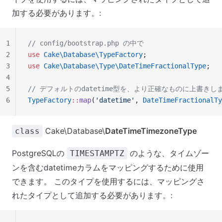
加する必要があります。:
1
// config/bootstrap.php の中で
2
use
 Cake\Database\TypeFactory
;
3
use
 Cake\Database\Type\DateTimeFractionalType
;
4
5
// デフォルトのdatetime型を、より正確なものに上書きし
6
TypeFactory
::
map
(
'datetime'
, 
DateTimeFractionalTy
Cake\Database\
DateTimeTimezoneType
class
PostgreSQLの
のような、タイムゾー
TIMESTAMPTZ
ンを含むdatetimeカラムをマッピングするために使用
できます。 このタイプを使用するには、マッピングさ
れたタイプとして追加する必要があります。: