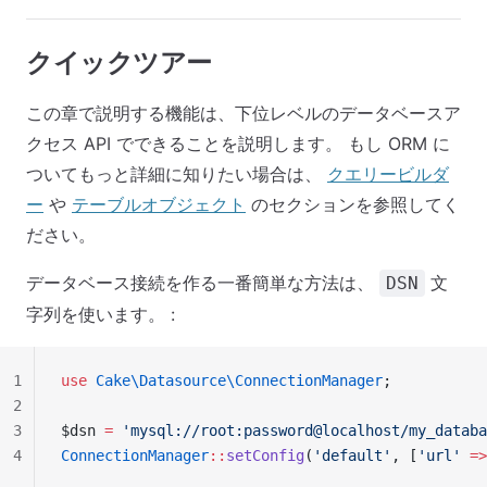
クイックツアー
この章で説明する機能は、下位レベルのデータベースア
クセス API でできることを説明します。 もし ORM に
ついてもっと詳細に知りたい場合は、
クエリービルダ
ー
や
テーブルオブジェクト
のセクションを参照してく
ださい。
データベース接続を作る一番簡単な方法は、
文
DSN
字列を使います。 :
1
use
 Cake\Datasource\ConnectionManager
;
2
3
$dsn 
=
 'mysql://root:password@localhost/my_databa
4
ConnectionManager
::
setConfig
(
'default'
, [
'url'
 =>