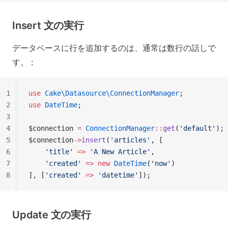
Insert 文の実行
データベースに行を追加するのは、通常は数行の話しで
す。 :
1
use
 Cake\Datasource\ConnectionManager
;
2
use
 DateTime
;
3
4
$connection 
=
 ConnectionManager
::
get
(
'default'
);
5
$connection
->
insert
(
'articles'
, [
6
    'title'
 =>
 'A New Article'
,
7
    'created'
 =>
 new
 DateTime
(
'now'
)
8
], [
'created'
 =>
 'datetime'
]);
Update 文の実行