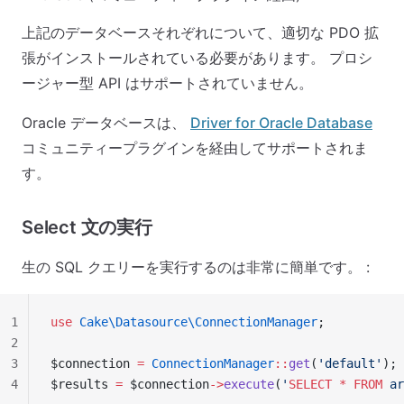
上記のデータベースそれぞれについて、適切な PDO 拡
張がインストールされている必要があります。 プロシ
ージャー型 API はサポートされていません。
Oracle データベースは、
Driver for Oracle Database
コミュニティープラグインを経由してサポートされま
す。
Select 文の実行
生の SQL クエリーを実行するのは非常に簡単です。 :
1
use
 Cake\Datasource\ConnectionManager
;
2
3
$connection 
=
 ConnectionManager
::
get
(
'default'
);
4
$results 
=
 $connection
->
execute
(
'
SELECT
 *
 FROM
 ar