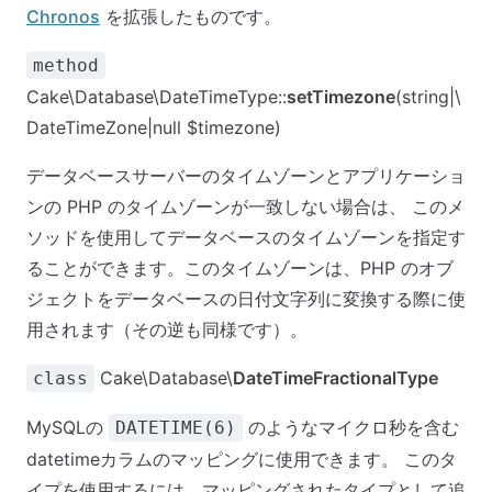
Chronos
を拡張したものです。
method
Cake\Database\DateTimeType::
setTimezone
(string|\
DateTimeZone|null $timezone)
データベースサーバーのタイムゾーンとアプリケーショ
ンの PHP のタイムゾーンが一致しない場合は、 このメ
ソッドを使用してデータベースのタイムゾーンを指定す
ることができます。このタイムゾーンは、PHP のオブ
ジェクトをデータベースの日付文字列に変換する際に使
用されます（その逆も同様です）。
Cake\Database\
DateTimeFractionalType
class
MySQLの
のようなマイクロ秒を含む
DATETIME(6)
datetimeカラムのマッピングに使用できます。 このタ
イプを使用するには、マッピングされたタイプとして追