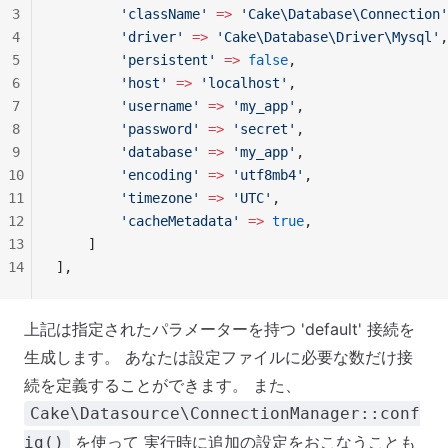
3
        'className'
 =>
 'Cake\Database\Connection'
4
        'driver'
 =>
 'Cake\Database\Driver\Mysql'
,
5
        'persistent'
 =>
 false
,
6
        'host'
 =>
 'localhost'
,
7
        'username'
 =>
 'my_app'
,
8
        'password'
 =>
 'secret'
,
9
        'database'
 =>
 'my_app'
,
10
        'encoding'
 =>
 'utf8mb4'
,
11
        'timezone'
 =>
 'UTC'
,
12
        'cacheMetadata'
 =>
 true
,
13
    ]
14
],
上記は指定されたパラメーターを持つ 'default' 接続を
生成します。 あなたは設定ファイルに必要な数だけ接
続を定義することができます。 また、
Cake\Datasource\ConnectionManager::conf
を使って 実行時に追加の設定をおこなうことも
ig()