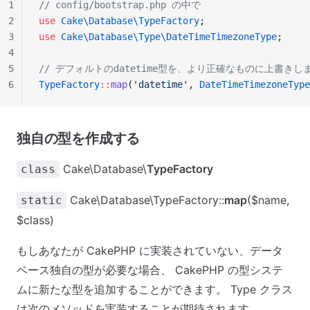
1
// config/bootstrap.php の中で
2
use
 Cake\Database\TypeFactory
;
3
use
 Cake\Database\Type\DateTimeTimezoneType
;
4
5
// デフォルトのdatetime型を、より正確なものに上書きし
6
TypeFactory
::
map
(
'datetime'
, 
DateTimeTimezoneType
独自の型を作成する
Cake\Database\
TypeFactory
class
Cake\Database\TypeFactory::
map
($name,
static
$class)
もしあなたが CakePHP に実装されていない、データ
ベース独自の型が必要な場合、 CakePHP の型システ
ムに新たな型を追加することができます。 Type クラス
は次のメソッドを実装することが期待されます。