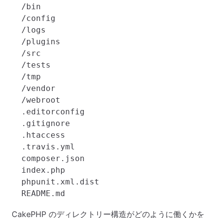
  /bin

  /config

  /logs

  /plugins

  /src

  /tests

  /tmp

  /vendor

  /webroot

  .editorconfig

  .gitignore

  .htaccess

  .travis.yml

  composer.json

  index.php

  phpunit.xml.dist

CakePHP のディレクトリー構造がどのように働くかを