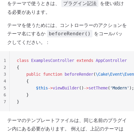
をテーマで使うときは、
を使い続け
プラグイン記法
る必要があります。
テーマを使うためには、コントローラーのアクションを
テーマ名にするか
をコールバッ
beforeRender()
クしてください。 :
1
class
 ExamplesController
 extends
 AppController
2
{
3
    public
 function
 beforeRender
(
\Cake\Event\Even
4
    {
5
        $this
->
viewBuilder
()
->
setTheme
(
'Modern'
);
6
    }
7
}
テーマのテンプレートファイルは、同じ名前のプラグイ
ン内にある必要があります。 例えば、上記のテーマは