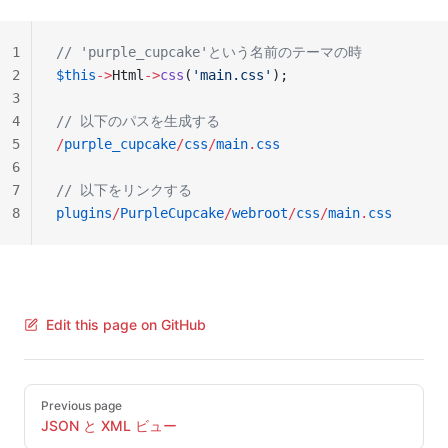
1
// 'purple_cupcake'という名前のテーマの時
2
$this
->
Html
->
css
(
'main.css'
);
3
4
// 以下のパスを生成する
5
/
purple_cupcake
/
css
/
main
.
css
6
7
// 以下をリンクする
8
plugins
/
PurpleCupcake
/
webroot
/
css
/
main
.
css
Edit this page on GitHub
Pager
Previous page
JSON と XML ビュー