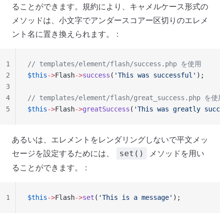
ることができます。規約により、キャメルケース形式の
メソッドは、小文字でアンダースコアー区切りのエレメ
ント名に置き換えられます。 :
1
// templates/element/flash/success.php を使用
2
$this
->
Flash
->
success
(
'This was successful'
);
3
4
// templates/element/flash/great_success.php を
5
$this
->
Flash
->
greatSuccess
(
'This was greatly succ
あるいは、エレメントをレンダリングしないで平文メッ
セージを設定するためには、
メソッドを用い
set()
ることができます。 :
1
$this
->
Flash
->
set
(
'This is a message'
);