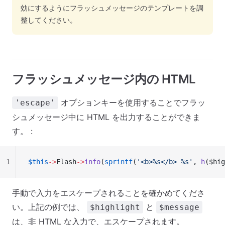
効にするようにフラッシュメッセージのテンプレートを調
整してください。
フラッシュメッセージ内の HTML
オプションキーを使用することでフラッ
'escape'
シュメッセージ中に HTML を出力することができま
す。 :
1
$this
->
Flash
->
info
(
sprintf
(
'<b>%s</b> %s'
, 
h
($hig
手動で入力をエスケープされることを確かめてくださ
い。上記の例では、
と
$highlight
$message
は、非 HTML な入力で、エスケープされます。