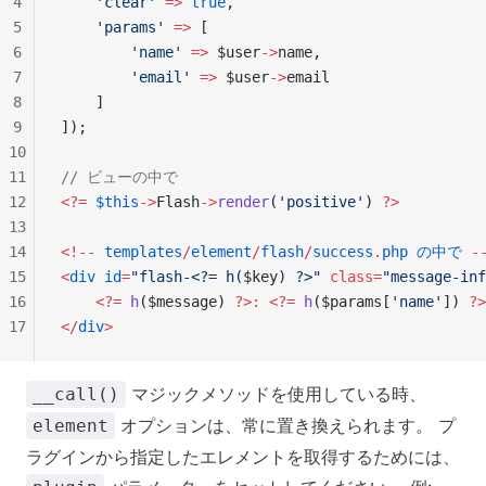
4
    'clear'
 =>
 true
,
5
    'params'
 =>
 [
6
        'name'
 =>
 $user
->
name,
7
        'email'
 =>
 $user
->
email
8
    ]
9
]);
10
11
// ビューの中で
12
<?=
 $this
->
Flash
->
render
(
'positive'
) 
?>
13
14
<!--
 templates
/
element
/
flash
/
success
.
php
 の中で
 -
15
<
div
 id
=
"flash-<?= h(
$key
) ?>"
 class=
"message-inf
16
    <?=
 h
($message) 
?>:
 <?=
 h
($params[
'name'
]) 
?>
17
</
div
>
マジックメソッドを使用している時、
__call()
オプションは、常に置き換えられます。 プ
element
ラグインから指定したエレメントを取得するためには、