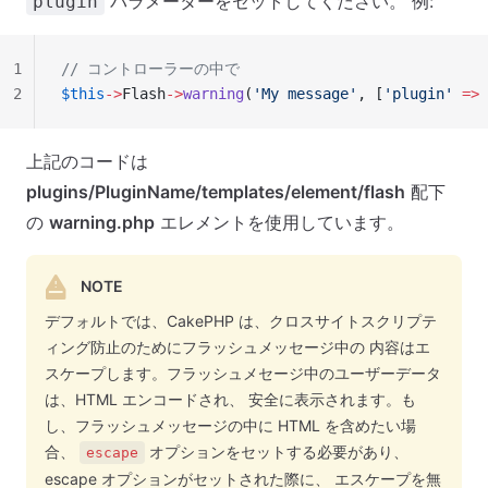
パラメーターをセットしてください。 例:
plugin
1
// コントローラーの中で
2
$this
->
Flash
->
warning
(
'My message'
, [
'plugin'
 =>
 
上記のコードは
plugins/PluginName/templates/element/flash
配下
の
warning.php
エレメントを使用しています。
NOTE
デフォルトでは、CakePHP は、クロスサイトスクリプテ
ィング防止のためにフラッシュメッセージ中の 内容はエ
スケープします。フラッシュメセージ中のユーザーデータ
は、HTML エンコードされ、 安全に表示されます。も
し、フラッシュメッセージの中に HTML を含めたい場
合、
オプションをセットする必要があり、
escape
escape オプションがセットされた際に、 エスケープを無