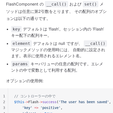
FlashComponent の
および
メ
__call()
set()
ソッドは任意に第2引数をとります、 その配列のオプシ
ョンは以下の通りです。
デフォルトは ‘flash’。セッション内の ‘Flash’
key
キー配下の配列キー。
デフォルトは null ですが、
element
__call()
マジックメソッドの使用時には、 自動的に設定され
ます。表示に使用されるエレメント名。
キーバリューの任意の配列です。エレメ
params
ントの中で変数として利用する配列。
オプションの使用例:
1
// コントローラーの中で
2
$this
->
Flash
->
success
(
'The user has been saved'
, 
3
    'key'
 =>
 'positive'
,