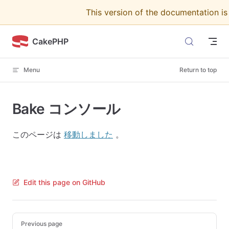
This version of the documentation i
Skip to content
CakePHP
Menu
Return to top
Bake コンソール
このページは
移動しました
。
Edit this page on GitHub
Pager
Previous page