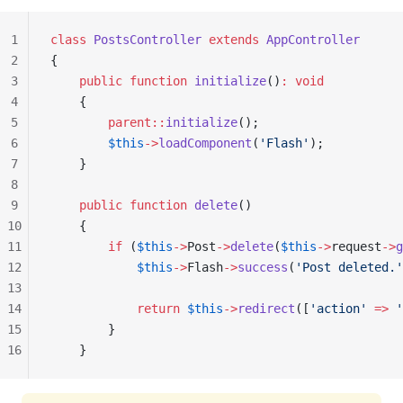
1
class
 PostsController
 extends
 AppController
2
{
3
    public
 function
 initialize
()
:
 void
4
    {
5
        parent::
initialize
();
6
        $this
->
loadComponent
(
'Flash'
);
7
    }
8
9
    public
 function
 delete
()
10
    {
11
        if
 (
$this
->
Post
->
delete
(
$this
->
request
->
g
12
            $this
->
Flash
->
success
(
'Post deleted.'
13
14
            return
 $this
->
redirect
([
'action'
 =>
 '
15
        }
16
    }