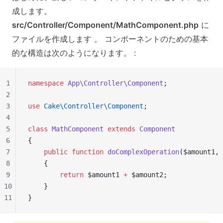
成します。
src/Controller/Component/MathComponent.php
に
ファイルを作成します 。 コンポーネントのための基本
的な構造は次のようになります。 :
1
namespace
 App\Controller\Component
;
2
3
use
 Cake\Controller\Component
;
4
5
class
 MathComponent
 extends
 Component
6
{
7
    public
 function
 doComplexOperation
($amount1, 
8
    {
9
        return
 $amount1 
+
 $amount2;
10
    }
11
}