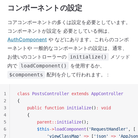
コンポーネントの設定
コアコンポーネントの多くは設定を必要としています。
コンポーネントが設定を 必要としている例は、
AuthComponent
や などにあります。これらのコンポ
ーネントや 一般的なコンポーネントの設定は、通常、
お使いのコントローラーの
メソッド
initialize()
内で
を使用するか、
loadComponent()
配列を介して行われます。 :
$components
1
class
 PostsController
 extends
 AppController
2
{
3
    public
 function
 initialize
()
:
 void
4
    {
5
        parent::
initialize
();
6
        $this
->
loadComponent
(
'RequestHandler'
, [
7
            'viewClassMap'
 =>
 [
'json'
 =>
 'AppJson