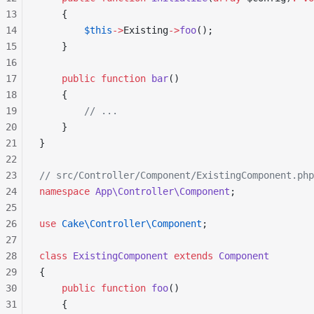
13
    {
14
        $this
->
Existing
->
foo
();
15
    }
16
17
    public
 function
 bar
()
18
    {
19
        // ...
20
    }
21
}
22
23
// src/Controller/Component/ExistingComponent.php
24
namespace
 App\Controller\Component
;
25
26
use
 Cake\Controller\Component
;
27
28
class
 ExistingComponent
 extends
 Component
29
{
30
    public
 function
 foo
()
31
    {