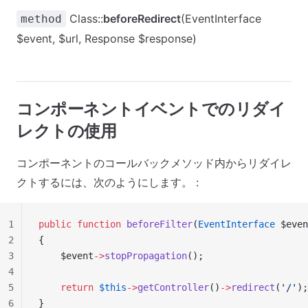
Class::
beforeRedirect
(EventInterface
method
$event, $url, Response $response)
コンポーネントイベントでのリダイ
レクトの使用
コンポーネントのコールバックメソッド内からリダイレ
クトするには、次のようにします。 :
1
public
 function
 beforeFilter
(
EventInterface
 $even
2
{
3
    $event
->
stopPropagation
();
4
5
    return
 $this
->
getController
()
->
redirect
(
'/'
);
6
}