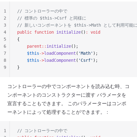
1
// コントローラーの中で
2
// 標準の $this->Csrf と同様に
3
// 新しいコンポーネントを $this->Math として利用可
4
public
 function
 initialize
()
:
 void
5
{
6
    parent::
initialize
();
7
    $this
->
loadComponent
(
'Math'
);
8
    $this
->
loadComponent
(
'Csrf'
);
9
}
コントローラーの中でコンポーネントを読み込む時、コ
ンポーネントのコンストラクターに渡す バラメータを
宣言することもできます。 このパラメーターはコンポ
ーネントによって処理することができます。 :
1
// コントローラーの中で