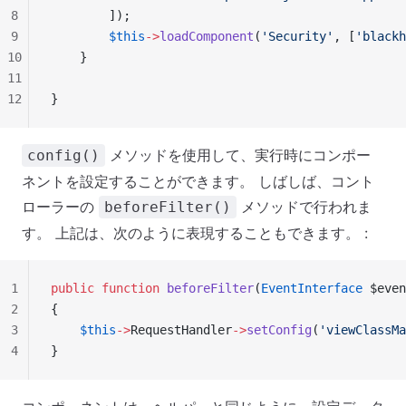
8
        ]);
9
        $this
->
loadComponent
(
'Security'
, [
'blackh
10
    }
11
12
}
メソッドを使用して、実行時にコンポー
config()
ネントを設定することができます。 しばしば、コント
ローラーの
メソッドで行われま
beforeFilter()
す。 上記は、次のように表現することもできます。 :
1
public
 function
 beforeFilter
(
EventInterface
 $even
2
{
3
    $this
->
RequestHandler
->
setConfig
(
'viewClassMa
4
}