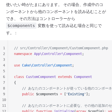
使いたい時がたまにあります。 その場合、作成中のコ
ンポーネントから他のコンポーネントを読み込むことが
でき、 その方法はコントローラーから
変数を使って読み込む場合と同じで
$components
す。 :
1
// src/Controller/Component/CustomComponent.php
2
namespace
 App\Controller\Component
;
3
4
use
 Cake\Controller\Component
;
5
6
class
 CustomComponent
 extends
 Component
7
{
8
    // あなたのコンポーネントが使っている他のコンポー
9
    public
 $components 
=
 [
'Existing'
];
10
11
    // あなたのコンポーネントに必要な、その他の追加の
12
    public
 function
 initialize
(
array
 $config)
:
 vo