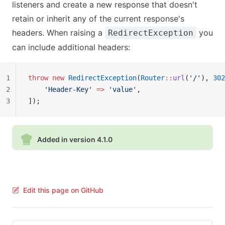
listeners and create a new response that doesn't
retain or inherit any of the current response's
headers. When raising a
you
RedirectException
can include additional headers:
1
throw
 new
 RedirectException
(
Router
::
url
(
'/'
), 
302
2
    'Header-Key'
 =>
 'value'
,
3
]);
Added in version 4.1.0
Edit this page on GitHub