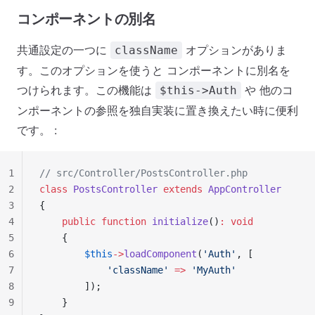
コンポーネントの別名
共通設定の一つに
オプションがありま
className
す。このオプションを使うと コンポーネントに別名を
つけられます。この機能は
や 他のコ
$this->Auth
ンポーネントの参照を独自実装に置き換えたい時に便利
です。 :
1
// src/Controller/PostsController.php
2
class
 PostsController
 extends
 AppController
3
{
4
    public
 function
 initialize
()
:
 void
5
    {
6
        $this
->
loadComponent
(
'Auth'
, [
7
            'className'
 =>
 'MyAuth'
8
        ]);
9
    }