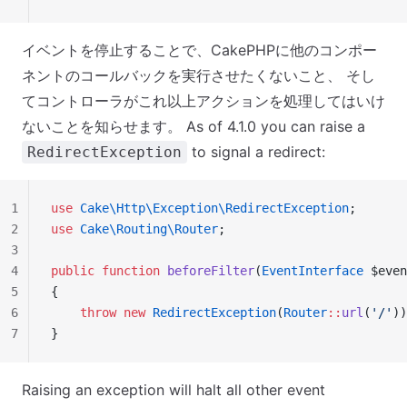
イベントを停止することで、CakePHPに他のコンポー
ネントのコールバックを実行させたくないこと、 そし
てコントローラがこれ以上アクションを処理してはいけ
ないことを知らせます。 As of 4.1.0 you can raise a
to signal a redirect:
RedirectException
1
use
 Cake\Http\Exception\RedirectException
;
2
use
 Cake\Routing\Router
;
3
4
public
 function
 beforeFilter
(
EventInterface
 $even
5
{
6
    throw
 new
 RedirectException
(
Router
::
url
(
'/'
))
7
}
Raising an exception will halt all other event