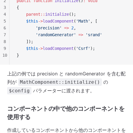
2
public
 function
 initialize
()
:
 void
3
{
4
    parent::
initialize
();
5
    $this
->
loadComponent
(
'Math'
, [
6
        'precision'
 =>
 2
,
7
        'randomGenerator'
 =>
 'srand'
8
    ]);
9
    $this
->
loadComponent
(
'Csrf'
);
10
}
上記の例では precision と randomGenerator を含む配
列が
の
MathComponent::initialize()
パラメーターに渡されます。
$config
コンポーネントの中で他のコンポーネントを
使用する
作成しているコンポーネントから他のコンポーネントを