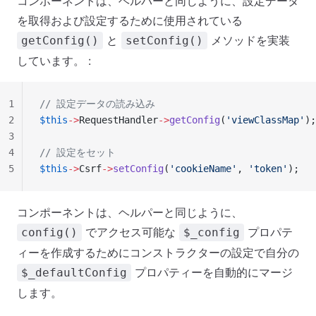
コンポーネントは、ヘルパーと同じように、設定データ
を取得および設定するために使用されている
と
メソッドを実装
getConfig()
setConfig()
しています。 :
1
// 設定データの読み込み
2
$this
->
RequestHandler
->
getConfig
(
'viewClassMap'
);
3
4
// 設定をセット
5
$this
->
Csrf
->
setConfig
(
'cookieName'
, 
'token'
);
コンポーネントは、ヘルパーと同じように、
でアクセス可能な
プロパテ
config()
$_config
ィーを作成するためにコンストラクターの設定で自分の
プロパティーを自動的にマージ
$_defaultConfig
します。