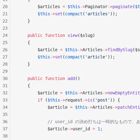
20
        $articles 
=
 $this
->
Paginator
->
paginate
(
$t
21
        $this
->
set
(
compact
(
'articles'
));
22
    }
23
24
    public
 function
 view
($slug)
25
    {
26
        $article 
=
 $this
->
Articles
->
findBySlug
($s
27
        $this
->
set
(
compact
(
'article'
));
28
    }
29
30
    public
 function
 add
()
31
    {
32
        $article 
=
 $this
->
Articles
->
newEmptyEntit
33
        if
 (
$this
->
request
->
is
(
'post'
)) {
34
            $article 
=
 $this
->
Articles
->
patchEnti
35
36
            // user_id の決め打ちは一時的な
37
            $article
->
user_id 
=
 1
;
38