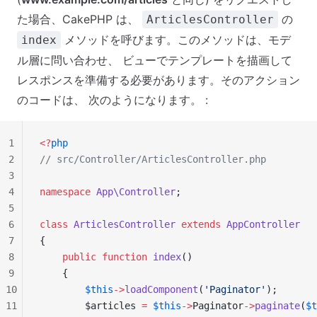
た場合、CakePHP は、
の
ArticlesController
メソッドを呼びます。このメソッドは、モデ
index
ル層に問い合わせ、 ビューでテンプレートを描画して
レスポンスを準備する必要があります。そのアクション
のコードは、 次のようになります。 :
1
<?
php
2
// src/Controller/ArticlesController.php
3
4
namespace
 App\Controller
;
5
6
class
 ArticlesController
 extends
 AppController
7
{
8
    public
 function
 index
()
9
    {
10
        $this
->
loadComponent
(
'Paginator'
);
11
        $articles 
=
 $this
->
Paginator
->
paginate
(
$t