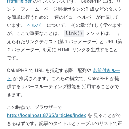
HtmlHelper
のインスタンスです。 CakePHP には、リ
ンク、フォーム、ページ制御ボタンの作成などのタスク
を簡単に行うための 一連のビューヘルパーが付属して
います。
ヘルパー
について、 その章で詳しく学べます
が、ここで重要なことは、
メソッドは、 与
link()
えられたリンクテキスト(第１パラメーター) と URL (第
２パラメーター) を元に HTML リンクを生成すること
です。
CakePHP で URL を指定する際、配列や
名前付きルー
ト
が 推奨されます。これらの構文で、CakePHP が提
供するリバースルーティング機能を 活用することがで
きます。
この時点で、ブラウザーで
http://localhost:8765/articles/index
を 見ることがで
きるはずです。記事のタイトルとテーブルのリストで正