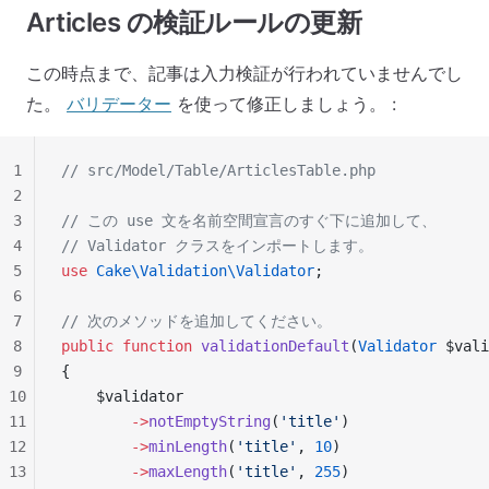
Articles の検証ルールの更新
この時点まで、記事は入力検証が行われていませんでし
た。
バリデーター
を使って修正しましょう。 :
1
// src/Model/Table/ArticlesTable.php
2
3
// この use 文を名前空間宣言のすぐ下に追加して、
4
// Validator クラスをインポートします。
5
use
 Cake\Validation\Validator
;
6
7
// 次のメソッドを追加してください。
8
public
 function
 validationDefault
(
Validator
 $vali
9
{
10
    $validator
11
        ->
notEmptyString
(
'title'
)
12
        ->
minLength
(
'title'
, 
10
)
13
        ->
maxLength
(
'title'
, 
255
)