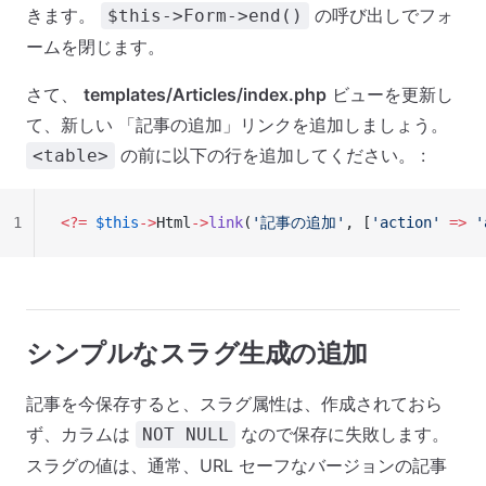
きます。
の呼び出しでフォ
$this->Form->end()
ームを閉じます。
さて、
templates/Articles/index.php
ビューを更新し
て、新しい 「記事の追加」リンクを追加しましょう。
の前に以下の行を追加してください。 :
<table>
1
<?=
 $this
->
Html
->
link
(
'記事の追加'
, [
'action'
 =>
 '
シンプルなスラグ生成の追加
記事を今保存すると、スラグ属性は、作成されておら
ず、カラムは
なので保存に失敗します。
NOT NULL
スラグの値は、通常、URL セーフなバージョンの記事