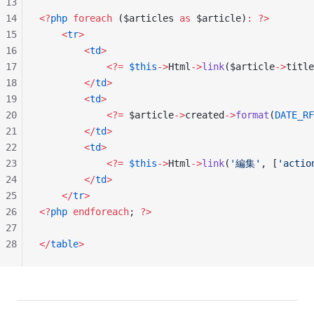
13
14
<?
php
 foreach
 ($articles 
as
 $article)
:
 ?>
15
    <
tr
>
16
        <
td
>
17
            <?=
 $this
->
Html
->
link
($article
->
title
18
        </
td
>
19
        <
td
>
20
            <?=
 $article
->
created
->
format
(
DATE_RF
21
        </
td
>
22
        <
td
>
23
            <?=
 $this
->
Html
->
link
(
'編集'
, [
'actio
24
        </
td
>
25
    </
tr
>
26
<?
php
 endforeach
; 
?>
27
28
</
table
>