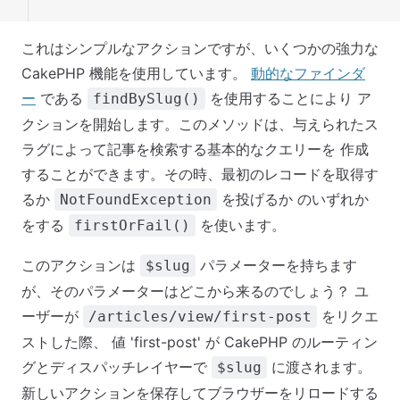
これはシンプルなアクションですが、いくつかの強力な
CakePHP 機能を使用しています。
動的なファインダ
ー
である
を使用することにより ア
findBySlug()
クションを開始します。このメソッドは、与えられたス
ラグによって記事を検索する基本的なクエリーを 作成
することができます。その時、最初のレコードを取得す
るか
を投げるか のいずれか
NotFoundException
をする
を使います。
firstOrFail()
このアクションは
パラメーターを持ちます
$slug
が、そのパラメーターはどこから来るのでしょう？ ユ
ーザーが
をリクエ
/articles/view/first-post
ストした際、 値 'first-post' が CakePHP のルーティン
グとディスパッチレイヤーで
に渡されます。
$slug
新しいアクションを保存してブラウザーをリロードする