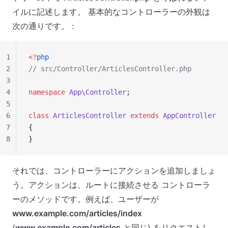
イルに記述します。 基本的なコントローラーの外観は
次の通りです。 :
1
<?
php
2
// src/Controller/ArticlesController.php
3
4
namespace
 App\Controller
;
5
6
class
 ArticlesController
 extends
 AppController
7
{
8
}
それでは、コントローラーにアクションを追加しましょ
う。アクションは、ルートに接続させる コントローラ
ーのメソッドです。例えば、ユーザーが
www.example.com/articles/index
(
www.example.com/articles
と同じ) をリクエストし