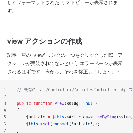
しくフォーマットされた リストビューが表示されま
す。
view アクションの作成
記事一覧の 'view' リンクの一つをクリックした際、ア
クションが実装されてないという エラーページが表示
されるはずです。今から、それを修正しましょう。 :
1
// 既存の src/Controller/ArticlesController.p
2
3
public
 function
 view
($slug 
=
 null
)
4
{
5
    $article 
=
 $this
->
Articles
->
findBySlug
($slug)
6
    $this
->
set
(
compact
(
'article'
));
7
}