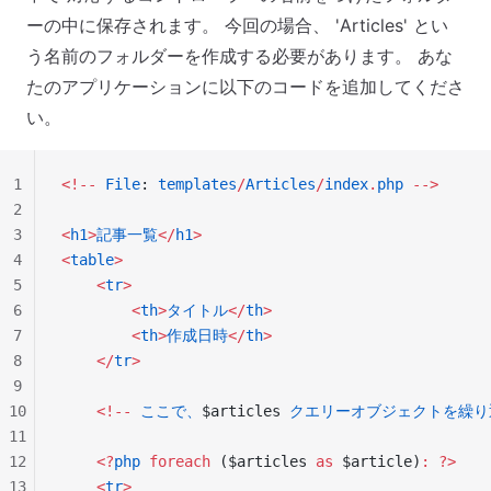
ーの中に保存されます。 今回の場合、 'Articles' とい
う名前のフォルダーを作成する必要があります。 あな
たのアプリケーションに以下のコードを追加してくださ
い。
1
<!--
 File
: 
templates
/
Articles
/
index
.
php
 -->
2
3
<
h1
>
記事一覧
</
h1
>
4
<
table
>
5
    <
tr
>
6
        <
th
>
タイトル
</
th
>
7
        <
th
>
作成日時
</
th
>
8
    </
tr
>
9
10
    <!--
 ここで、
$articles 
クエリーオブジェクトを繰り
11
12
    <?
php
 foreach
 ($articles 
as
 $article)
:
 ?>
13
    <
tr
>