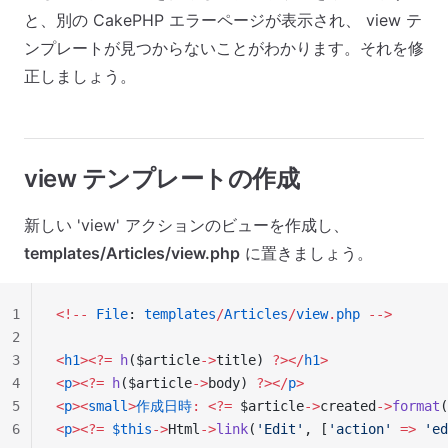
と、別の CakePHP エラーページが表示され、 view テ
ンプレートが見つからないことがわかります。それを修
正しましょう。
view テンプレートの作成
新しい 'view' アクションのビューを作成し、
templates/Articles/view.php
に置きましょう。
1
<!--
 File
: 
templates
/
Articles
/
view
.
php
 -->
2
3
<
h1
><?=
 h
($article
->
title) 
?></
h1
>
4
<
p
><?=
 h
($article
->
body) 
?></
p
>
5
<
p
><
small
>
作成日時
:
 <?=
 $article
->
created
->
format
(
6
<
p
><?=
 $this
->
Html
->
link
(
'Edit'
, [
'action'
 =>
 'ed