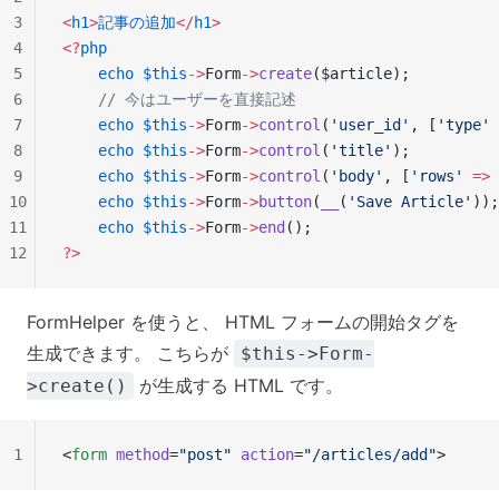
3
<
h1
>
記事の追加
</
h1
>
4
<?
php
5
    echo
 $this
->
Form
->
create
($article);
6
    // 今はユーザーを直接記述
7
    echo
 $this
->
Form
->
control
(
'user_id'
, [
'type'
 
8
    echo
 $this
->
Form
->
control
(
'title'
);
9
    echo
 $this
->
Form
->
control
(
'body'
, [
'rows'
 =>
 
10
    echo
 $this
->
Form
->
button
(
__
(
'Save Article'
));
11
    echo
 $this
->
Form
->
end
();
12
?>
FormHelper を使うと、 HTML フォームの開始タグを
生成できます。 こちらが
$this->Form-
が生成する HTML です。
>create()
1
<
form
 method
=
"post"
 action
=
"/articles/add"
>