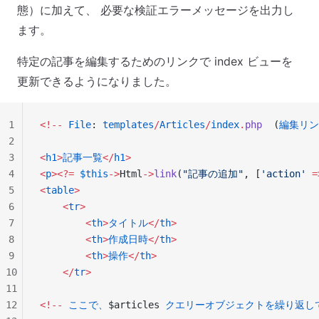
態）に加えて、 必要な検証エラーメッセージを出力し
ます。
特定の記事を編集するためのリンクで index ビューを
更新できるようになりました。
1
<!--
 File
: 
templates
/
Articles
/
index
.
php
  (
編集リン
2
3
<
h1
>
記事一覧
</
h1
>
4
<
p
><?=
 $this
->
Html
->
link
(
"記事の追加"
, [
'action'
 =
5
<
table
>
6
    <
tr
>
7
        <
th
>
タイトル
</
th
>
8
        <
th
>
作成日時
</
th
>
9
        <
th
>
操作
</
th
>
10
    </
tr
>
11
12
<!--
 ここで、
$articles 
クエリーオブジェクトを繰り返し