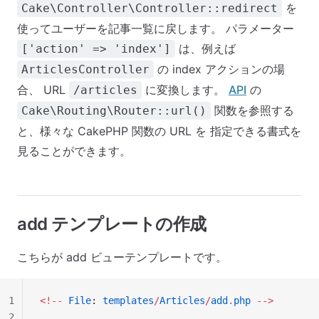
を
Cake\Controller\Controller::redirect
使ってユーザーを記事一覧に戻します。 パラメーター
は、例えば
['action' => 'index']
の index アクションの場
ArticlesController
合、 URL
に変換します。
API
の
/articles
関数を参照する
Cake\Routing\Router::url()
と、様々な CakePHP 関数の URL を 指定できる書式を
見ることができます。
add テンプレートの作成
こちらが add ビューテンプレートです。
1
<!--
 File
: 
templates
/
Articles
/
add
.
php
 -->
2