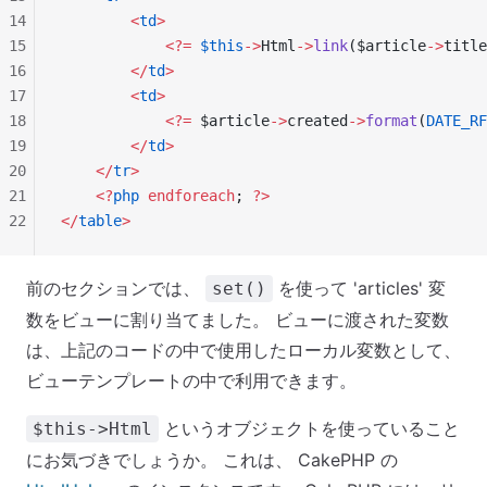
14
        <
td
>
15
            <?=
 $this
->
Html
->
link
($article
->
title
16
        </
td
>
17
        <
td
>
18
            <?=
 $article
->
created
->
format
(
DATE_RF
19
        </
td
>
20
    </
tr
>
21
    <?
php
 endforeach
; 
?>
22
</
table
>
前のセクションでは、
を使って 'articles' 変
set()
数をビューに割り当てました。 ビューに渡された変数
は、上記のコードの中で使用したローカル変数として、
ビューテンプレートの中で利用できます。
というオブジェクトを使っていること
$this->Html
にお気づきでしょうか。 これは、 CakePHP の