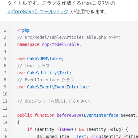
タイトルです。スラグを作成するために ORM の
beforeSave() コールバック
が使用できます。 :
1
<?
php
2
// src/Model/Table/ArticlesTable.php の中で
3
namespace
 App\Model\Table
;
4
5
use
 Cake\ORM\Table
;
6
// Text クラス
7
use
 Cake\Utility\Text
;
8
// EventInterface クラス
9
use
 Cake\Event\EventInterface
;
10
11
// 次のメソッドを追加してください。
12
13
public
 function
 beforeSave
(
EventInterface
 $event,
14
{
15
    if
 ($entity
->
isNew
() 
&&
 !
$entity
->
slug) {
16
        $sluggedTitle 
=
 Text
::
slug
($entity
->
title