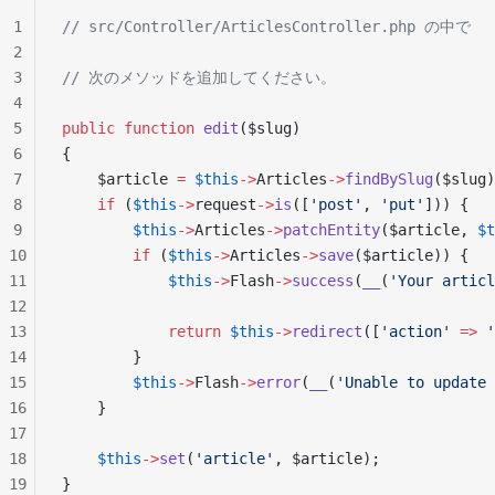
1
// src/Controller/ArticlesController.php の中で
2
3
// 次のメソッドを追加してください。
4
5
public
 function
 edit
($slug)
6
{
7
    $article 
=
 $this
->
Articles
->
findBySlug
($slug)
8
    if
 (
$this
->
request
->
is
([
'post'
, 
'put'
])) {
9
        $this
->
Articles
->
patchEntity
($article, 
$t
10
        if
 (
$this
->
Articles
->
save
($article)) {
11
            $this
->
Flash
->
success
(
__
(
'Your articl
12
13
            return
 $this
->
redirect
([
'action'
 =>
 '
14
        }
15
        $this
->
Flash
->
error
(
__
(
'Unable to update 
16
    }
17
18
    $this
->
set
(
'article'
, $article);
19
}