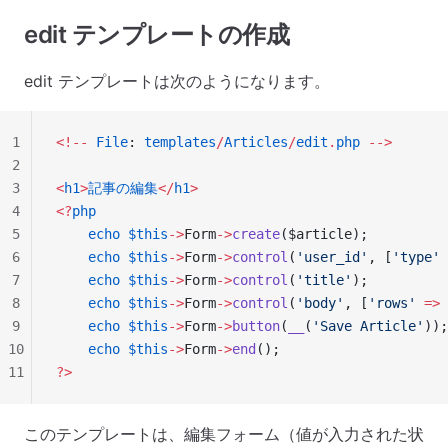
edit テンプレートの作成
edit テンプレートは次のようになります。
1
<!--
 File
: 
templates
/
Articles
/
edit
.
php
 -->
2
3
<
h1
>
記事の編集
</
h1
>
4
<?
php
5
    echo
 $this
->
Form
->
create
($article);
6
    echo
 $this
->
Form
->
control
(
'user_id'
, [
'type'
 
7
    echo
 $this
->
Form
->
control
(
'title'
);
8
    echo
 $this
->
Form
->
control
(
'body'
, [
'rows'
 =>
 
9
    echo
 $this
->
Form
->
button
(
__
(
'Save Article'
));
10
    echo
 $this
->
Form
->
end
();
11
?>
このテンプレートは、編集フォーム（値が入力された状