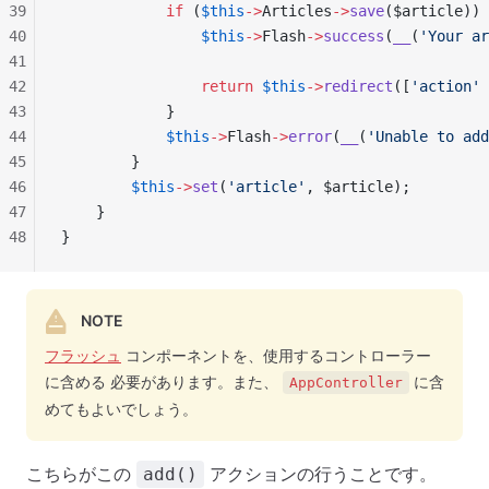
39
            if
 (
$this
->
Articles
->
save
($article)) 
40
                $this
->
Flash
->
success
(
__
(
'Your ar
41
42
                return
 $this
->
redirect
([
'action'
 
43
            }
44
            $this
->
Flash
->
error
(
__
(
'Unable to add
45
        }
46
        $this
->
set
(
'article'
, $article);
47
    }
48
}
NOTE
フラッシュ
コンポーネントを、使用するコントローラー
に含める 必要があります。また、
に含
AppController
めてもよいでしょう。
こちらがこの
アクションの行うことです。
add()