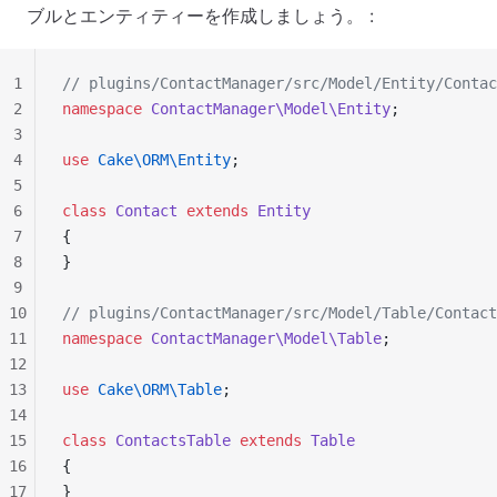
ブルとエンティティーを作成しましょう。 :
1
// plugins/ContactManager/src/Model/Entity/Contac
2
namespace
 ContactManager\Model\Entity
;
3
4
use
 Cake\ORM\Entity
;
5
6
class
 Contact
 extends
 Entity
7
{
8
}
9
10
// plugins/ContactManager/src/Model/Table/Contact
11
namespace
 ContactManager\Model\Table
;
12
13
use
 Cake\ORM\Table
;
14
15
class
 ContactsTable
 extends
 Table
16
{
17
}