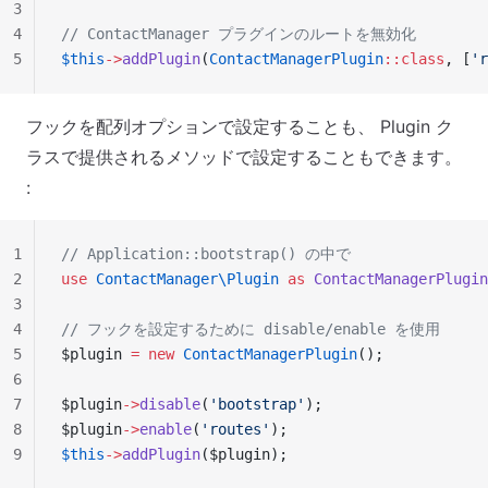
3
4
// ContactManager プラグインのルートを無効化
5
$this
->
addPlugin
(
ContactManagerPlugin
::class
, [
'r
フックを配列オプションで設定することも、 Plugin ク
ラスで提供されるメソッドで設定することもできます。
:
1
// Application::bootstrap() の中で
2
use
 ContactManager\Plugin
 as
 ContactManagerPlugin
3
4
// フックを設定するために disable/enable を使用
5
$plugin 
=
 new
 ContactManagerPlugin
();
6
7
$plugin
->
disable
(
'bootstrap'
);
8
$plugin
->
enable
(
'routes'
);
9
$this
->
addPlugin
($plugin);