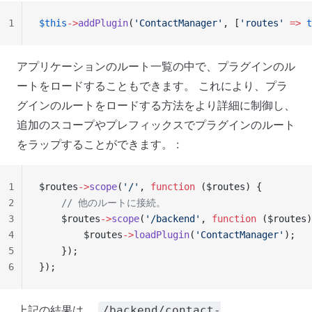
1
$this
->
addPlugin
(
'ContactManager'
, [
'routes'
 =>
 t
アプリケーションのルート一覧の中で、プラグインのル
ートをロードすることもできます。 これにより、プラ
グインのルートをロードする方法をより詳細に制御し、
追加のスコープやプレフィックスでプラグインのルート
をラップすることができます。 :
1
$routes
->
scope
(
'/'
, 
function
 ($routes) {
2
    // 他のルートに接続。
3
    $routes
->
scope
(
'/backend'
, 
function
 ($routes)
4
        $routes
->
loadPlugin
(
'ContactManager'
);
5
    });
6
});
上記の結果は、
/backend/contact-