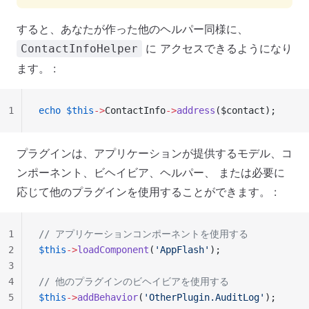
すると、あなたが作った他のヘルパー同様に、
に アクセスできるようになり
ContactInfoHelper
ます。 :
1
echo
 $this
->
ContactInfo
->
address
($contact);
プラグインは、アプリケーションが提供するモデル、コ
ンポーネント、ビヘイビア、ヘルパー、 または必要に
応じて他のプラグインを使用することができます。 :
1
// アプリケーションコンポーネントを使用する
2
$this
->
loadComponent
(
'AppFlash'
);
3
4
// 他のプラグインのビヘイビアを使用する
5
$this
->
addBehavior
(
'OtherPlugin.AuditLog'
);