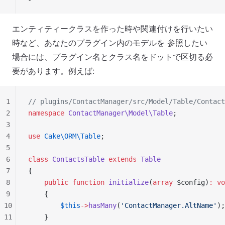
エンティティークラスを作った時や関連付けを行いたい
時など、あなたのプラグイン内のモデルを 参照したい
場合には、プラグイン名とクラス名をドットで区切る必
要があります。例えば:
1
// plugins/ContactManager/src/Model/Table/Contact
2
namespace
 ContactManager\Model\Table
;
3
4
use
 Cake\ORM\Table
;
5
6
class
 ContactsTable
 extends
 Table
7
{
8
    public
 function
 initialize
(
array
 $config)
:
 vo
9
    {
10
        $this
->
hasMany
(
'ContactManager.AltName'
);
11
    }