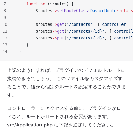
7
    function
 ($routes) {
8
        $routes
->
setRouteClass
(
DashedRoute
::class
9
10
        $routes
->
get
(
'/contacts'
, [
'controller'
 =
11
        $routes
->
get
(
'/contacts/{id}'
, [
'controll
12
        $routes
->
put
(
'/contacts/{id}'
, [
'controll
13
    }
14
);
上記のようにすれば、プラグインのデフォルトルートに
接続できるでしょう。 このファイルをカスタマイズす
ることで、後から個別のルートを設定することができま
す。
コントローラーにアクセスする前に、プラグインがロー
ドされ、ルートがロードされる必要があります。
src/Application.php
に下記を追加してください。 :