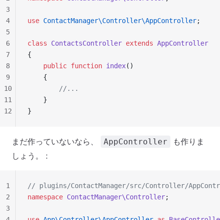
3
4
use
 ContactManager\Controller\AppController
;
5
6
class
 ContactsController
 extends
 AppController
7
{
8
    public
 function
 index
()
9
    {
10
        //...
11
    }
12
}
まだ作っていないなら、
も作りま
AppController
しょう。 :
1
// plugins/ContactManager/src/Controller/AppContr
2
namespace
 ContactManager\Controller
;
3
4
use
 App\Controller\AppController
 as
 BaseControlle