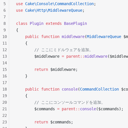
5
use
 Cake\Console\CommandCollection
;
6
use
 Cake\Http\MiddlewareQueue
;
7
8
class
 Plugin
 extends
 BasePlugin
9
{
10
    public
 function
 middleware
(
MiddlewareQueue
 $m
11
    {
12
        // ここにミドルウェアを追加。
13
        $middleware 
=
 parent::
middleware
($middlew
14
15
        return
 $middleware;
16
    }
17
18
    public
 function
 console
(
CommandCollection
 $co
19
    {
20
        // ここにコンソールコマンドを追加。
21
        $commands 
=
 parent::
console
($commands);
22
23
        return
 $commands;