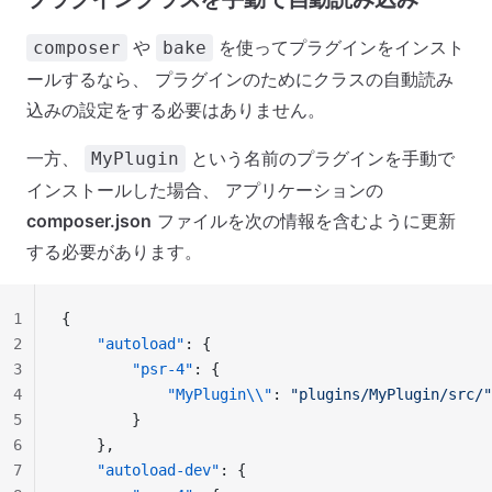
や
を使ってプラグインをインスト
composer
bake
ールするなら、 プラグインのためにクラスの自動読み
込みの設定をする必要はありません。
一方、
という名前のプラグインを手動で
MyPlugin
インストールした場合、 アプリケーションの
composer.json
ファイルを次の情報を含むように更新
する必要があります。
1
{
2
    "autoload"
: {
3
        "psr-4"
: {
4
            "MyPlugin\\"
: 
"plugins/MyPlugin/src/"
5
        }
6
    },
7
    "autoload-dev"
: {