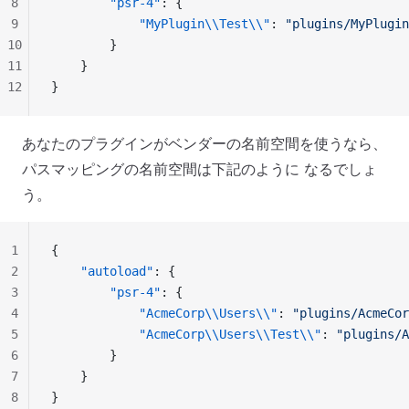
8
        "psr-4"
: {
9
            "MyPlugin\\Test\\"
: 
"plugins/MyPlugin
10
        }
11
    }
12
}
あなたのプラグインがベンダーの名前空間を使うなら、
パスマッピングの名前空間は下記のように なるでしょ
う。
1
{
2
    "autoload"
: {
3
        "psr-4"
: {
4
            "AcmeCorp\\Users\\"
: 
"plugins/AcmeCor
5
            "AcmeCorp\\Users\\Test\\"
: 
"plugins/A
6
        }
7
    }
8
}