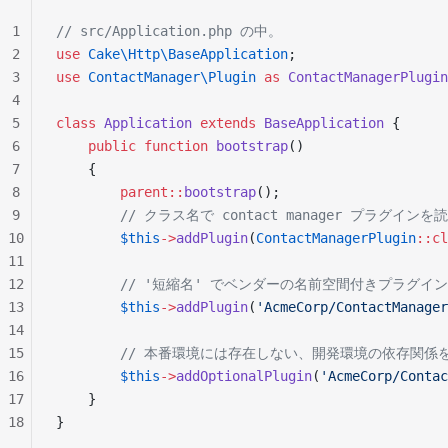
1
// src/Application.php の中。
2
use
 Cake\Http\BaseApplication
;
3
use
 ContactManager\Plugin
 as
 ContactManagerPlugin
4
5
class
 Application
 extends
 BaseApplication
 {
6
    public
 function
 bootstrap
()
7
    {
8
        parent::
bootstrap
();
9
        // クラス名で contact manager プラグイン
10
        $this
->
addPlugin
(
ContactManagerPlugin
::cl
11
12
        // '短縮名' でベンダーの名前空間付きプラグイ
13
        $this
->
addPlugin
(
'AcmeCorp/ContactManager
14
15
        // 本番環境には存在しない、開発環境の依存関係
16
        $this
->
addOptionalPlugin
(
'AcmeCorp/Contac
17
    }
18
}