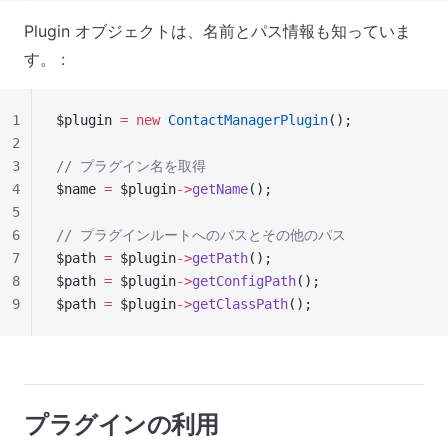
Plugin オブジェクトは、名前とパス情報も知っていま
す。 :
1
$plugin 
=
 new
 ContactManagerPlugin
();
2
3
// プラグイン名を取得
4
$name 
=
 $plugin
->
getName
();
5
6
// プラグインルートへのパスとその他のパス
7
$path 
=
 $plugin
->
getPath
();
8
$path 
=
 $plugin
->
getConfigPath
();
9
$path 
=
 $plugin
->
getClassPath
();
プラグインの利用