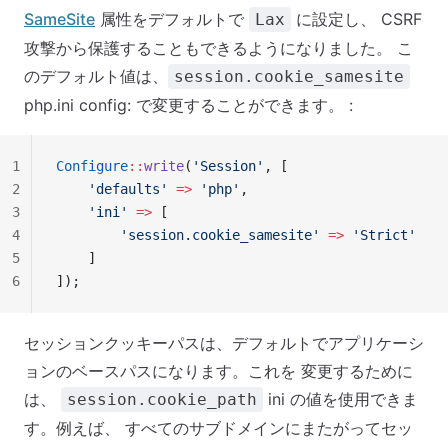
SameSite
属性をデフォルトで
に設定し、 CSRF
Lax
攻撃から保護することもできるようになりました。 こ
のデフォルト値は、
session.cookie_samesite
php.ini config: で変更することができます。 :
1
Configure
::
write
(
'Session'
, [
2
    'defaults'
 =>
 'php'
,
3
    'ini'
 =>
 [
4
        'session.cookie_samesite'
 =>
 'Strict'
5
    ]
6
]);
セッションクッキーパスは、デフォルトでアプリケーシ
ョンのベースパスになります。これを 変更するために
は、
ini の値を使用できま
session.cookie_path
す。例えば、 すべてのサブドメインにまたがってセッ