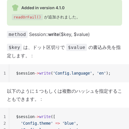
Added in version 4.1.0
が追加されました。
readOrFail()
Session::
write
($key, $value)
method
は、ドット区切りで
の書込み先を指
$key
$value
定します。 :
1
$session
->
write
(
'Config.language'
, 
'en'
);
以下のように１つもしくは複数のハッシュを指定するこ
ともできます。 :
1
$session
->
write
([
2
  'Config.theme'
 =>
 'blue'
,