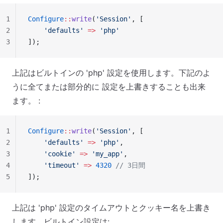
1
Configure
::
write
(
'Session'
, [
2
    'defaults'
 =>
 'php'
3
]);
上記はビルトインの 'php' 設定を使用します。下記のよ
うに全てまたは部分的に 設定を上書きすることも出来
ます。 :
1
Configure
::
write
(
'Session'
, [
2
    'defaults'
 =>
 'php'
,
3
    'cookie'
 =>
 'my_app'
,
4
    'timeout'
 =>
 4320
 // 3日間
5
]);
上記は 'php' 設定のタイムアウトとクッキー名を上書き
します。ビルトイン設定は: