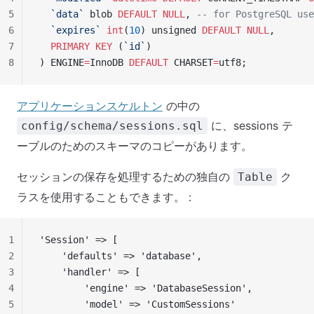
5
  `data`
 blob 
DEFAULT
 NULL
, 
-- for PostgreSQL use
6
  `expires`
 int
(
10
) unsigned 
DEFAULT
 NULL
,
7
  PRIMARY KEY
 (
`id`
)
8
) ENGINE
=
InnoDB 
DEFAULT
 CHARSET
=
utf8;
アプリケーションスケルトン
の中の
に、sessions テ
config/schema/sessions.sql
ーブルのためのスキーマのコピーがあります。
セッションの保存を処理するための独自の
ク
Table
ラスを使用することもできます。 :
1
'Session' => [
2
    'defaults' => 'database',
3
    'handler' => [
4
        'engine' => 'DatabaseSession',
5
        'model' => 'CustomSessions'