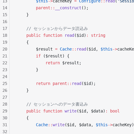
13
        $this
->
cacheKey 
=
 Configure
::
read
(
'Sessio
14
        parent::
__construct
();
15
    }
16
17
    // セッションからデータ読込み
18
    public
 function
 read
($id)
:
 string
19
    {
20
        $result 
=
 Cache
::
read
($id, 
$this
->
cacheKe
21
        if
 ($result) {
22
            return
 $result;
23
        }
24
25
        return
 parent::
read
($id);
26
    }
27
28
    // セッションへのデータ書込み
29
    public
 function
 write
($id, $data)
:
 bool
30
    {
31
        Cache
::
write
($id, $data, 
$this
->
cacheKey)
32