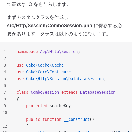
で高速な IO をもたらします。
まずカスタムクラスを作成し
src/Http/Session/ComboSession.php
に保存する必
要があります。クラスは以下のようになります。 :
1
namespace
 App\Http\Session
;
2
3
use
 Cake\Cache\Cache
;
4
use
 Cake\Core\Configure
;
5
use
 Cake\Http\Session\DatabaseSession
;
6
7
class
 ComboSession
 extends
 DatabaseSession
8
{
9
    protected
 $cacheKey;
10
11
    public
 function
 __construct
()
12
    {