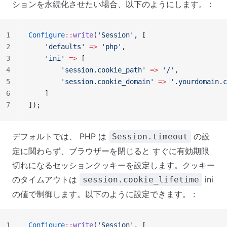
ションを永続化させたい場合、以下のようにします。 :
1
Configure
::
write
(
'Session'
, [
2
    'defaults'
 =>
 'php'
,
3
    'ini'
 =>
 [
4
        'session.cookie_path'
 =>
 '/'
,
5
        'session.cookie_domain'
 =>
 '.yourdomain.c
6
    ]
7
]);
デフォルトでは、 PHP は
の設
Session.timeout
定に関わらず、ブラウザーを閉じると すぐに有効期限
切れになるセッションクッキーを設定します。クッキー
のタイムアウトは
ini
session.cookie_lifetime
の値で制御します。以下のように設定できます。 :
1
Configure
::
write
(
'Session'
, [