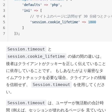
2
    'defaults'
 =>
 'php'
,
3
    'ini'
 =>
 [
4
        // サイト上のページに訪問せず 30 分経つと
5
        'session.cookie_lifetime'
 =>
 1800
6
    ]
7
]);
と
Session.timeout
の値の間の違いは、
session.cookie_lifetime
後者はクライアントがクッキーを正しく伝えていること
に依存していることです。 もしあなたがより厳密なタ
イムアウトチェックを必要な場合、クライアントの情報
を信頼せず、
を使用してくださ
Session.timeout
い。
は、ユーザーが無活動の合計時
Session.timeout
間 (例えば、セッションが使われるページを 見ていない