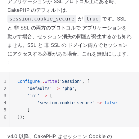
アプリケーションが SSL プロトコル上にある時、
CakePHP のデフォルトは、
が
です。SSL
session.cookie_secure
true
と 非 SSL の両方のプロトコルで アプリケーションを
動かす場合、セッション消失の問題が発生するかも知れ
ません。SSL と 非 SSL の ドメイン両方でセッション
にアクセスする必要がある場合、これを無効にします。
:
1
Configure
::
write
(
'Session'
, [
2
    'defaults'
 =>
 'php'
,
3
    'ini'
 =>
 [
4
        'session.cookie_secure'
 =>
 false
5
    ]
6
]);
v4.0 以降、CakePHP はセッション Cookie の