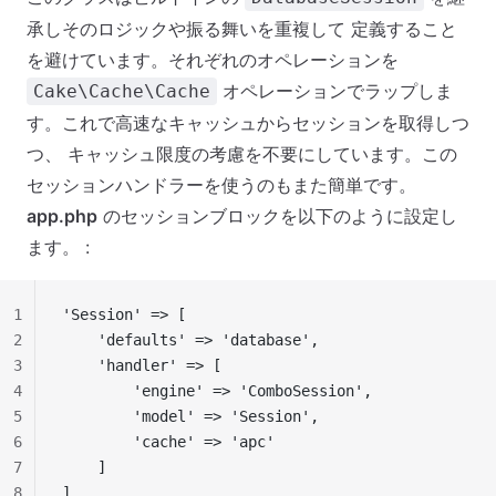
承しそのロジックや振る舞いを重複して 定義すること
を避けています。それぞれのオペレーションを
オペレーションでラップしま
Cake\Cache\Cache
す。これで高速なキャッシュからセッションを取得しつ
つ、 キャッシュ限度の考慮を不要にしています。この
セッションハンドラーを使うのもまた簡単です。
app.php
のセッションブロックを以下のように設定し
ます。 :
1
'Session' => [
2
    'defaults' => 'database',
3
    'handler' => [
4
        'engine' => 'ComboSession',
5
        'model' => 'Session',
6
        'cache' => 'apc'
7
    ]
8
],