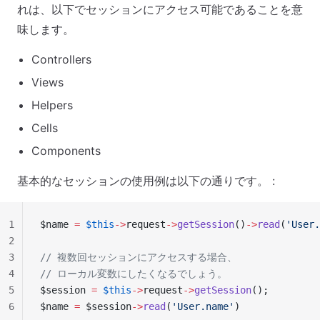
れは、以下でセッションにアクセス可能であることを意
味します。
Controllers
Views
Helpers
Cells
Components
基本的なセッションの使用例は以下の通りです。 :
1
$name 
=
 $this
->
request
->
getSession
()
->
read
(
'User.
2
3
// 複数回セッションにアクセスする場合、
4
// ローカル変数にしたくなるでしょう。
5
$session 
=
 $this
->
request
->
getSession
();
6
$name 
=
 $session
->
read
(
'User.name'
)