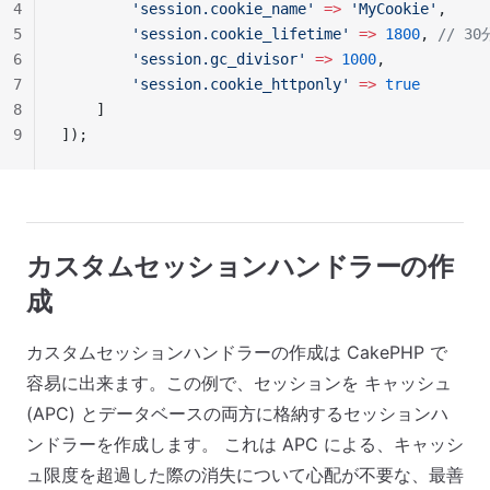
4
        'session.cookie_name'
 =>
 'MyCookie'
,
5
        'session.cookie_lifetime'
 =>
 1800
, 
// 3
6
        'session.gc_divisor'
 =>
 1000
,
7
        'session.cookie_httponly'
 =>
 true
8
    ]
9
]);
カスタムセッションハンドラーの作
成
カスタムセッションハンドラーの作成は CakePHP で
容易に出来ます。この例で、セッションを キャッシュ
(APC) とデータベースの両方に格納するセッションハ
ンドラーを作成します。 これは APC による、キャッシ
ュ限度を超過した際の消失について心配が不要な、最善