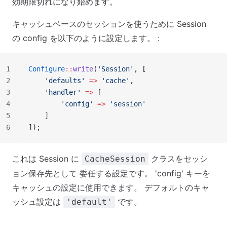
効期限切れになり始めます。
キャッシュベースのセッションを使うために Session
の config を以下のように設定します。 :
1
Configure
::
write
(
'Session'
, [
2
    'defaults'
 =>
 'cache'
,
3
    'handler'
 =>
 [
4
        'config'
 =>
 'session'
5
    ]
6
]);
これは Session に
クラスをセッシ
CacheSession
ョン保存先として 委任する設定です。 'config' キーを
キャッシュの設定に使用できます。 デフォルトのキャ
ッシュ設定は
です。
'default'