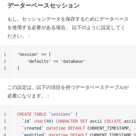
データーベースセッション
もし、セッションデータを保存するためにデータベース
を使用する必要がある場合、 以下のように設定してく
ださい。 :
1
'Session' => [
2
    'defaults' => 'database'
3
]
この設定は、以下の項目を持つデータベーステーブルが
必要になります。 :
1
CREATE
 TABLE
 `
sessions
` (
2
  `id`
 char
(
40
) 
CHARACTER
 SET
 ascii 
COLLATE
 ascii
3
  `created`
 datetime
 DEFAULT
 CURRENT_TIMESTAMP, 
-
4
  `modified`
 datetime
 DEFAULT
 CURRENT_TIMESTAMP 
O