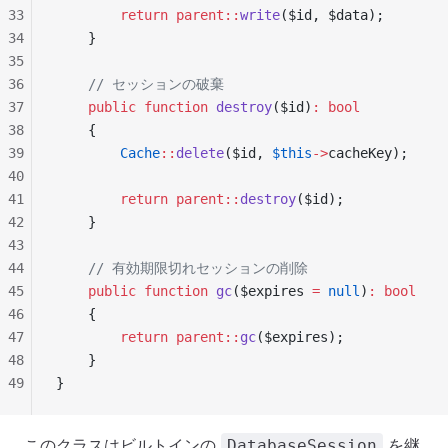
33
        return
 parent::
write
($id, $data);
34
    }
35
36
    // セッションの破棄
37
    public
 function
 destroy
($id)
:
 bool
38
    {
39
        Cache
::
delete
($id, 
$this
->
cacheKey);
40
41
        return
 parent::
destroy
($id);
42
    }
43
44
    // 有効期限切れセッションの削除
45
    public
 function
 gc
($expires 
=
 null
)
:
 bool
46
    {
47
        return
 parent::
gc
($expires);
48
    }
49
}
このクラスはビルトインの
を継
DatabaseSession