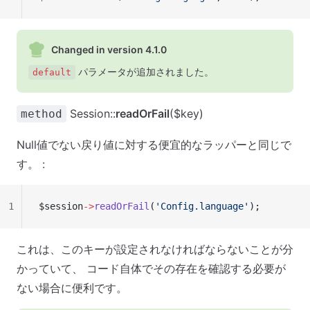
Changed in version 4.1.0
パラメータが追加されました。
default
Session::
readOrFail
($key)
method
Null値でない戻り値に対する便宜的なラッパーと同じで
す。 :
1
$session
->
readOrFail
(
'Config.language'
);
これは、このキーが設定されなければならないことが分
かっていて、 コード自体でその存在を確認する必要が
ない場合に便利です。