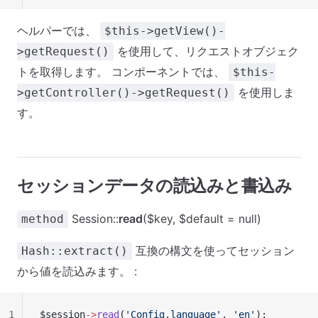
ヘルパーでは、
$this->getView()-
を使用して、リクエストオブジェク
>getRequest()
トを取得します。 コンポーネントでは、
$this-
を使用しま
>getController()->getRequest()
す。
セッションデータの読込みと書込み
Session::
read
($key, $default = null)
method
互換の構文を使ってセッション
Hash::extract()
から値を読込みます。 :
1
$session
->
read
(
'Config.language'
, 
'en'
);