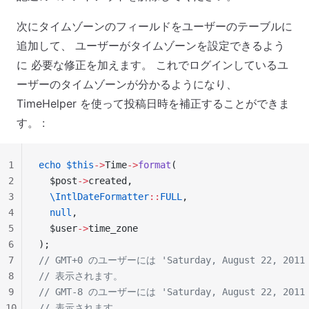
次にタイムゾーンのフィールドをユーザーのテーブルに
追加して、 ユーザーがタイムゾーンを設定できるよう
に 必要な修正を加えます。 これでログインしているユ
ーザーのタイムゾーンが分かるようになり、
TimeHelper を使って投稿日時を補正することができま
す。 :
1
echo
 $this
->
Time
->
format
(
2
  $post
->
created,
3
  \IntlDateFormatter
::
FULL
,
4
  null
,
5
  $user
->
time_zone
6
);
7
// GMT+0 のユーザーには 'Saturday, August 22, 2011 
8
// 表示されます。
9
// GMT-8 のユーザーには 'Saturday, August 22, 2011 
10
// 表示されます。