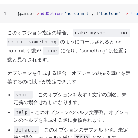
1
$parser
->
addOption
(
'no-commit'
, [
'boolean'
 =>
 tru
このオプション指定の場合、
cake myshell --no-
のようにコールされると no-
commit something
commit 引数が
になり、'something' は位置引
true
数と見なされます。
オプションを作成する場合、オプションの振る舞いを定
義するのに以下が指定できます。
- このオプションを表す１文字の別名。未
short
定義の場合はなしになります。
- このオプションのヘルプ文字列。オプショ
help
ンのヘルプを生成する際に参照されます。
- このオプションのデフォルト値。未定
default
義の場合、デフォルト値は
となります。
true