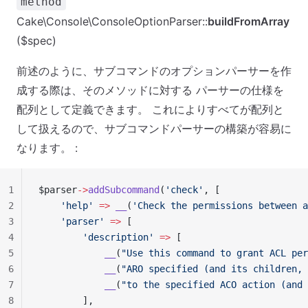
method
Cake\Console\ConsoleOptionParser::
buildFromArray
($spec)
前述のように、サブコマンドのオプションパーサーを作
成する際は、そのメソッドに対する パーサーの仕様を
配列として定義できます。 これによりすべてが配列と
して扱えるので、サブコマンドパーサーの構築が容易に
なります。 :
1
$parser
->
addSubcommand
(
'check'
, [
2
    'help'
 =>
 __
(
'Check the permissions between a
3
    'parser'
 =>
 [
4
        'description'
 =>
 [
5
            __
(
"Use this command to grant ACL per
6
            __
(
"ARO specified (and its children, 
7
            __
(
"to the specified ACO action (and 
8
        ],