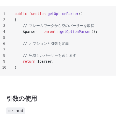
1
public
 function
 getOptionParser
()
2
{
3
    // フレームワークから空のパーサーを取得
4
    $parser 
=
 parent::
getOptionParser
();
5
6
    // オプションと引数を定義
7
8
    // 完成したパーサーを返します
9
    return
 $parser;
10
}
引数の使用
method