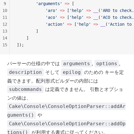
9
        'arguments'
 =>
 [
10
            'aro'
 =>
 [
'help'
 =>
 __
(
'ARO to check.
11
            'aco'
 =>
 [
'help'
 =>
 __
(
'ACO to check.
12
            'action'
 =>
 [
'help'
 =>
 __
(
'Action to 
13
        ]
14
    ]
15
]);
パーサーの仕様の中では
,
,
arguments
options
そして
のための キーを定
description
epilog
義できます。配列形式ビルダーの内部には
は定義できません。 引数とオプショ
subcommands
ンの値は、
Cake\Console\ConsoleOptionParser::addAr
や
guments()
Cake\Console\ConsoleOptionParser::addOp
が利用する書式に従ってください。
tions()