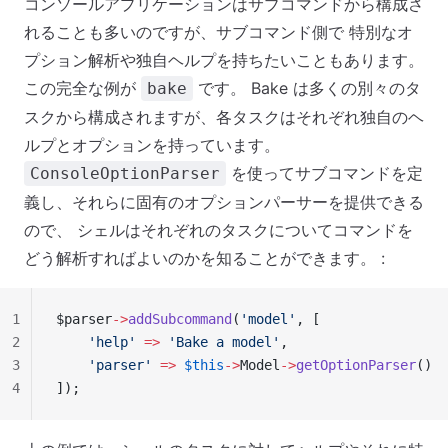
コンソールアプリケーションはサブコマンドから構成さ
れることも多いのですが、サブコマンド側で 特別なオ
プション解析や独自ヘルプを持ちたいこともあります。
この完全な例が
です。 Bake は多くの別々のタ
bake
スクから構成されますが、各タスクはそれぞれ独自のヘ
ルプとオプションを持っています。
を使ってサブコマンドを定
ConsoleOptionParser
義し、それらに固有のオプションパーサーを提供できる
ので、 シェルはそれぞれのタスクについてコマンドを
どう解析すればよいのかを知ることができます。 :
1
$parser
->
addSubcommand
(
'model'
, [
2
    'help'
 =>
 'Bake a model'
,
3
    'parser'
 =>
 $this
->
Model
->
getOptionParser
()
4
]);