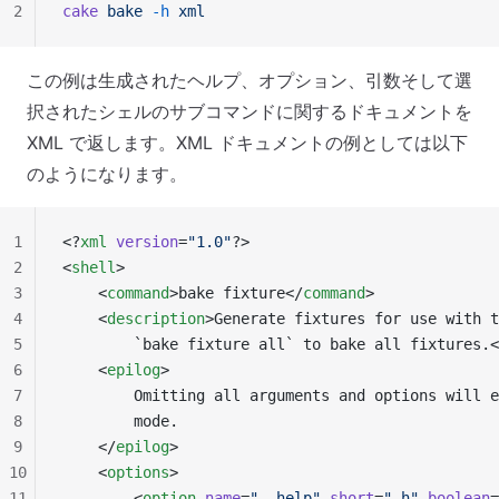
2
cake
 bake
 -h
 xml
この例は生成されたヘルプ、オプション、引数そして選
択されたシェルのサブコマンドに関するドキュメントを
XML で返します。XML ドキュメントの例としては以下
のようになります。
1
<?
xml
 version
=
"1.0"
?>
2
<
shell
>
3
    <
command
>bake fixture</
command
>
4
    <
description
>Generate fixtures for use with t
5
        `bake fixture all` to bake all fixtures.<
6
    <
epilog
>
7
        Omitting all arguments and options will e
8
        mode.
9
    </
epilog
>
10
    <
options
>
11
        <
option
 name
=
"--help"
 short
=
"-h"
 boolean
=