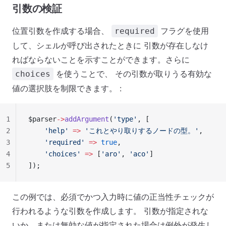
引数の検証
位置引数を作成する場合、
フラグを使用
required
して、シェルが呼び出されたときに 引数が存在しなけ
ればならないことを示すことができます。さらに
を使うことで、 その引数が取りうる有効な
choices
値の選択肢を制限できます。 :
1
$parser
->
addArgument
(
'type'
, [
2
    'help'
 =>
 'これとやり取りするノードの型。'
,
3
    'required'
 =>
 true
,
4
    'choices'
 =>
 [
'aro'
, 
'aco'
]
5
]);
この例では、必須でかつ入力時に値の正当性チェックが
行われるような引数を作成します。 引数が指定されな
いか、または無効な値が指定された場合は例外が発生し