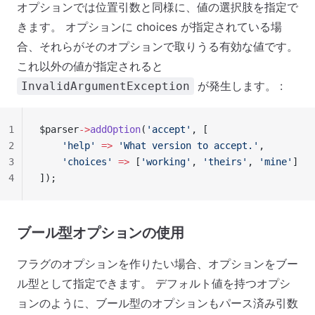
オプションでは位置引数と同様に、値の選択肢を指定で
きます。 オプションに choices が指定されている場
合、それらがそのオプションで取りうる有効な値です。
これ以外の値が指定されると
が発生します。 :
InvalidArgumentException
1
$parser
->
addOption
(
'accept'
, [
2
    'help'
 =>
 'What version to accept.'
,
3
    'choices'
 =>
 [
'working'
, 
'theirs'
, 
'mine'
]
4
]);
ブール型オプションの使用
フラグのオプションを作りたい場合、オプションをブー
ル型として指定できます。 デフォルト値を持つオプシ
ョンのように、ブール型のオプションもパース済み引数