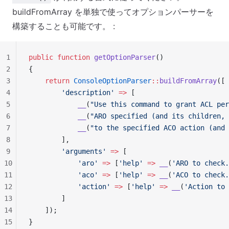
buildFromArray を単独で使ってオプションパーサーを
構築することも可能です。 :
1
public
 function
 getOptionParser
()
2
{
3
    return
 ConsoleOptionParser
::
buildFromArray
([
4
        'description'
 =>
 [
5
            __
(
"Use this command to grant ACL per
6
            __
(
"ARO specified (and its children, 
7
            __
(
"to the specified ACO action (and 
8
        ],
9
        'arguments'
 =>
 [
10
            'aro'
 =>
 [
'help'
 =>
 __
(
'ARO to check.
11
            'aco'
 =>
 [
'help'
 =>
 __
(
'ACO to check.
12
            'action'
 =>
 [
'help'
 =>
 __
(
'Action to 
13
        ]
14
    ]);
15
}