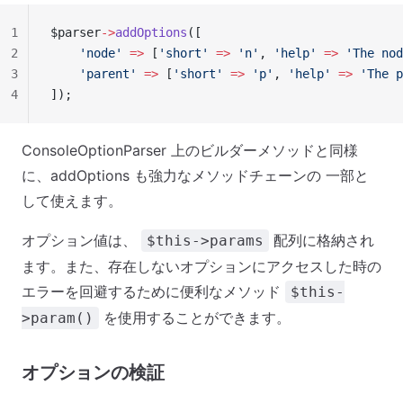
1
$parser
->
addOptions
([
2
    'node'
 =>
 [
'short'
 =>
 'n'
, 
'help'
 =>
 'The nod
3
    'parent'
 =>
 [
'short'
 =>
 'p'
, 
'help'
 =>
 'The p
4
]);
ConsoleOptionParser 上のビルダーメソッドと同様
に、addOptions も強力なメソッドチェーンの 一部と
して使えます。
オプション値は、
配列に格納され
$this->params
ます。また、存在しないオプションにアクセスした時の
エラーを回避するために便利なメソッド
$this-
を使用することができます。
>param()
オプションの検証