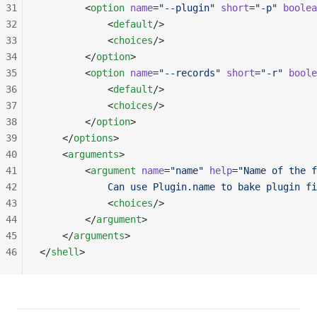
31
        <
option
 name
=
"--plugin"
 short
=
"-p"
 boolea
32
            <
default
/>
33
            <
choices
/>
34
        </
option
>
35
        <
option
 name
=
"--records"
 short
=
"-r"
 boole
36
            <
default
/>
37
            <
choices
/>
38
        </
option
>
39
    </
options
>
40
    <
arguments
>
41
        <
argument
 name
=
"name"
 help
=
"Name of the f
42
            Can use Plugin.name to bake plugin fi
43
            <
choices
/>
44
        </
argument
>
45
    </
arguments
>
46
</
shell
>