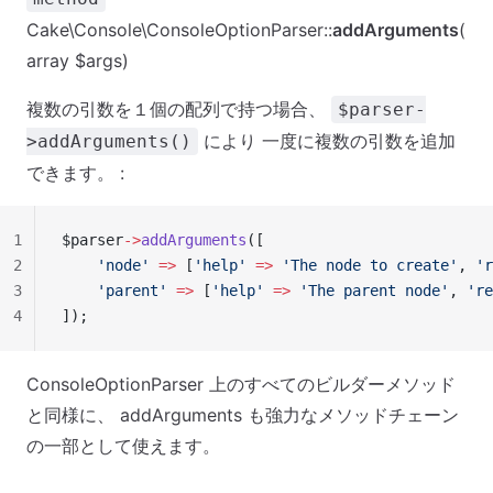
Cake\Console\ConsoleOptionParser::
addArguments
(
array $args)
複数の引数を１個の配列で持つ場合、
$parser-
により 一度に複数の引数を追加
>addArguments()
できます。 :
1
$parser
->
addArguments
([
2
    'node'
 =>
 [
'help'
 =>
 'The node to create'
, 
'r
3
    'parent'
 =>
 [
'help'
 =>
 'The parent node'
, 
're
4
]);
ConsoleOptionParser 上のすべてのビルダーメソッド
と同様に、 addArguments も強力なメソッドチェーン
の一部として使えます。