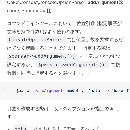
Cake\Console\ConsoleOptionParser::
addArgument
($
name, $params = [])
コマンドラインツールにおいて、位置引数 (指定順序が
意味を持つ引数) はよく使われます。
では位置引数を要求するだ
ConsoleOptionParser
けでなく定義することもできます。 指定する際は
で一度にひとつずつ
$parser->addArgument();
設定するか、
で複
$parser->addArguments();
数個を同時に指定するかを選べます。 :
1
$parser
->
addArgument
(
'model'
, [
'help'
 =>
 'bake
引数を作成する際は、以下のオプションが指定できま
す。
この引数に対して表示するヘルプ。
help