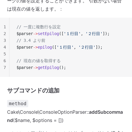
ーグの値を設定することができます。 引数がない場合
は現在の値を返します。 :
1
// 一度に複数行を設定
2
$parser
->
setEpilog
([
'１行目'
, 
'２行目'
]);
3
// 3.4 より前
4
$parser
->
epilog
([
'１行目'
, 
'２行目'
]);
5
6
// 現在の値を取得する
7
$parser
->
getEpilog
();
サブコマンドの追加
method
Cake\Console\ConsoleOptionParser::
addSubcomma
nd
($name, $options = [])