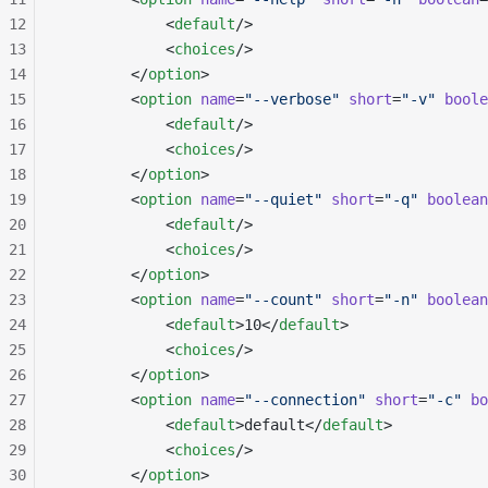
12
            <
default
/>
13
            <
choices
/>
14
        </
option
>
15
        <
option
 name
=
"--verbose"
 short
=
"-v"
 boole
16
            <
default
/>
17
            <
choices
/>
18
        </
option
>
19
        <
option
 name
=
"--quiet"
 short
=
"-q"
 boolean
20
            <
default
/>
21
            <
choices
/>
22
        </
option
>
23
        <
option
 name
=
"--count"
 short
=
"-n"
 boolean
24
            <
default
>10</
default
>
25
            <
choices
/>
26
        </
option
>
27
        <
option
 name
=
"--connection"
 short
=
"-c"
 bo
28
            <
default
>default</
default
>
29
            <
choices
/>
30
        </
option
>