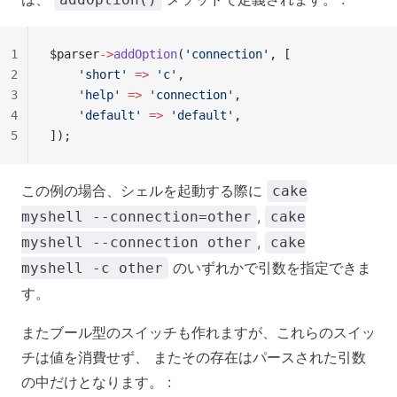
1
$parser
->
addOption
(
'connection'
, [
2
    'short'
 =>
 'c'
,
3
    'help'
 =>
 'connection'
,
4
    'default'
 =>
 'default'
,
5
]);
この例の場合、シェルを起動する際に
cake
,
myshell --connection=other
cake
,
myshell --connection other
cake
のいずれかで引数を指定できま
myshell -c other
す。
またブール型のスイッチも作れますが、これらのスイッ
チは値を消費せず、 またその存在はパースされた引数
の中だけとなります。 :