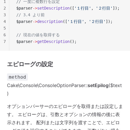
1
// 一度に複数行を設定
2
$parser
->
setDescription
([
'１行目'
, 
'２行目'
]);
3
// 3.4 より前
4
$parser
->
description
([
'１行目'
, 
'２行目'
]);
5
6
// 現在の値を取得する
7
$parser
->
getDescription
();
エピローグの設定
method
Cake\Console\ConsoleOptionParser::
setEpilog
($text
)
オプションパーサーのエピローグを取得または設定しま
す。 エピローグは、引数とオプションの情報の後に表
示されます。 配列または文字列を渡すことで、エピロ