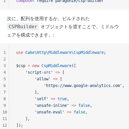
1
composer
 require
 paragonie/csp-builder
次に、配列を使用するか、ビルドされた
オブジェクトを渡すことで、ミドルウ
CSPBuilder
ェアを構成できます。:
1
use
 Cake\Http\Middleware\CspMiddleware
;
2
3
$csp 
=
 new
 CspMiddleware
([
4
    'script-src'
 =>
 [
5
        'allow'
 =>
 [
6
            'https://www.google-analytics.com'
,
7
        ],
8
        'self'
 =>
 true
,
9
        'unsafe-inline'
 =>
 false
,
10
        'unsafe-eval'
 =>
 false
,
11
    ],
12
]);