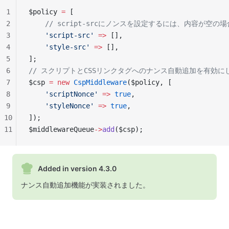
1
$policy 
=
 [
2
    // script-srcにノンスを設定するには、内容が
3
    'script-src'
 =>
 [],
4
    'style-src'
 =>
 [],
5
];
6
// スクリプトとCSSリンクタグへのナンス自動追加を有効に
7
$csp 
=
 new
 CspMiddleware
($policy, [
8
    'scriptNonce'
 =>
 true
,
9
    'styleNonce'
 =>
 true
,
10
]);
11
$middlewareQueue
->
add
($csp);
Added in version 4.3.0
ナンス自動追加機能が実装されました。