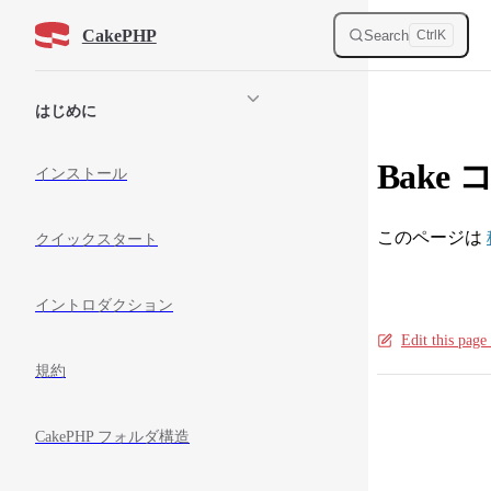
Skip to content
CakePHP
Search
Ctrl
K
Sidebar Navigation
はじめに
Bake
インストール
このページは
クイックスタート
イントロダクション
Edit this pag
規約
Pager
CakePHP フォルダ構造