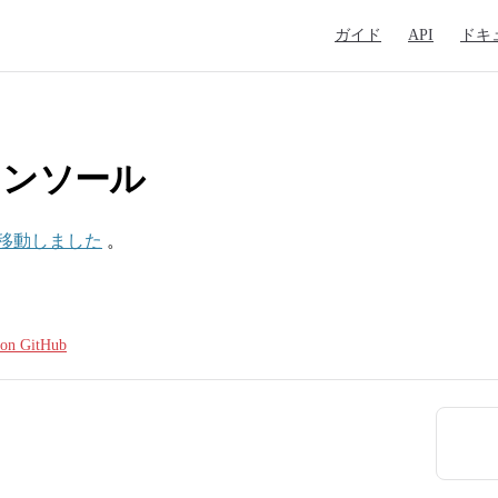
Main Navigation
ガイド
API
ドキ
 コンソール
移動しました
。
e on GitHub