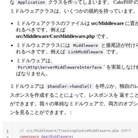
な
クラスを作ってしまいます。 CakePHP 
Application
ミドルウェアクラスは、いくつかの規約を持っています。
ミドルウェアクラスのファイルは
src/Middleware
に置
れるべきです。例えば
src/Middleware/CorsMiddleware.php
です。
ミドルウェアクラスには
と接尾語が付け
Middleware
れるべきです。例えば
です。
LinkMiddleware
ミドルウェアは、
` を実装しなけ
Psr\Http\ServerMiddlewareInterface
ばなりません。
ミドルウェアは
を呼ぶか、独自の
$handler->handle()
スポンスを作成することによって、レスポンスを 返すこ
ができます。我々の単純なミドルウェアで、両方のオプシ
ンを見ることができます。 :
// src/Middleware/TrackingCookieMiddleware.php の中で
1
namespace
 App\Middleware
;