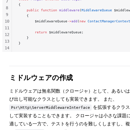
7
{
8
    public
 function
 middleware
(
MiddlewareQueue
 $middle
9
    {
10
        $middlewareQueue
->
add
(
new
 ContactManagerContex
11
        return
 $middlewareQueue;
12
    }
13
}
14
15
16
ミドルウェアの作成
ミドルウェアは無名関数（クロージャ）として、あるいは
び出し可能なクラスとしても実装できます。 また、
を拡張するクラス
Psr\Http\ServerMiddlewareInterface
して実装することもできます。 クロージャは小さな課題
適している一方で、テストを行うのを難しくしますし、複