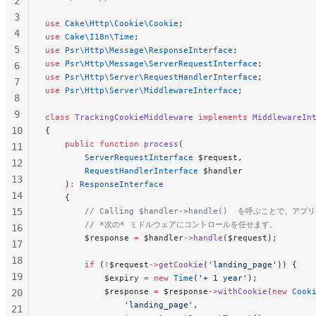
2
3
use
 Cake\Http\Cookie\Cookie
;
4
use
 Cake\I18n\Time
;
5
use
 Psr\Http\Message\ResponseInterface
;
use
 Psr\Http\Message\ServerRequestInterface
;
6
use
 Psr\Http\Server\RequestHandlerInterface
;
7
use
 Psr\Http\Server\MiddlewareInterface
;
8
9
class
 TrackingCookieMiddleware
 implements
 MiddlewareIn
10
{
    public
 function
 process
(
11
        ServerRequestInterface
 $request,
12
        RequestHandlerInterface
 $handler
13
    )
:
 ResponseInterface
14
    {
15
        // Calling $handler->handle()  を呼ぶことで
        // *次の* ミドルウェアにコントロールを任せます。
16
        $response 
=
 $handler
->
handle
($request);
17
18
        if
 (
!
$request
->
getCookie
(
'landing_page'
)) {
19
            $expiry 
=
 new
 Time
(
'+ 1 year'
);
            $response 
=
 $response
->
withCookie
(
new
 Cook
20
                'landing_page'
,
21