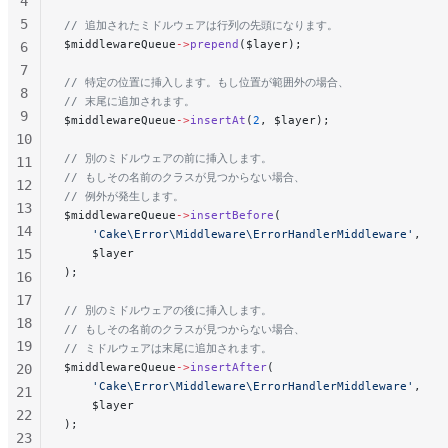
4
5
// 追加されたミドルウェアは行列の先頭になります。
$middlewareQueue
->
prepend
($layer);
6
7
// 特定の位置に挿入します。もし位置が範囲外の場合、
8
// 末尾に追加されます。
9
$middlewareQueue
->
insertAt
(
2
, $layer);
10
// 別のミドルウェアの前に挿入します。
11
// もしその名前のクラスが見つからない場合、
12
// 例外が発生します。
13
$middlewareQueue
->
insertBefore
(
14
    'Cake\Error\Middleware\ErrorHandlerMiddleware'
,
15
    $layer
);
16
17
// 別のミドルウェアの後に挿入します。
18
// もしその名前のクラスが見つからない場合、
19
// ミドルウェアは末尾に追加されます。
$middlewareQueue
->
insertAfter
(
20
    'Cake\Error\Middleware\ErrorHandlerMiddleware'
,
21
    $layer
22
);
23