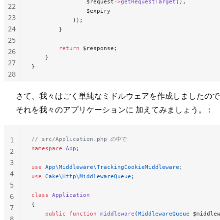
                $request
->
getRequestTarget
(),
22
                $expiry
23
            ));
24
        }
25
        return
 $response;
26
    }
27
}
28
29
さて、我々はごく単純なミドルウェアを作成しましたので
30
31
それを我々のアプリケーションに 加えてみましょう。 :
32
33
// src/Application.php の中で
1
namespace
 App
;
2
3
use
 App\Middleware\TrackingCookieMiddleware
;
4
use
 Cake\Http\MiddlewareQueue
;
5
class
 Application
6
{
7
    public
 function
 middleware
(
MiddlewareQueue
 $middle
8