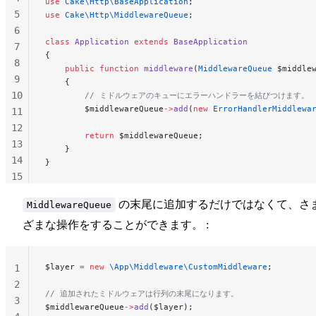
use
 Cake\Http\BaseApplication
;
5
use
 Cake\Http\MiddlewareQueue
;
6
class
 Application
 extends
 BaseApplication
7
{
8
    public
 function
 middleware
(
MiddlewareQueue
 $middle
9
    {
10
        // ミドルウェアのキューにエラーハンドラーを結びつけます。
        $middlewareQueue
->
add
(
new
 ErrorHandlerMiddlewa
11
12
        return
 $middlewareQueue;
13
    }
14
}
15
16
の末尾に追加するだけではなくて、さ
MiddlewareQueue
17
ざまな操作をすることができます。 :
$layer 
=
 new
 \App\Middleware\CustomMiddleware
;
1
2
// 追加されたミドルウェアは行列の末尾になります。
3
$middlewareQueue
->
add
($layer);