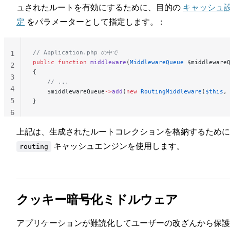
ュされたルートを有効にするために、目的の
キャッシュ
定
をパラメーターとして指定します。 :
// Application.php の中で
1
public
 function
 middleware
(
MiddlewareQueue
 $middleware
2
{
3
    // ...
4
    $middlewareQueue
->
add
(
new
 RoutingMiddleware
(
$this
,
5
}
6
上記は、生成されたルートコレクションを格納するために
キャッシュエンジンを使用します。
routing
クッキー暗号化ミドルウェア
アプリケーションが難読化してユーザーの改ざんから保護