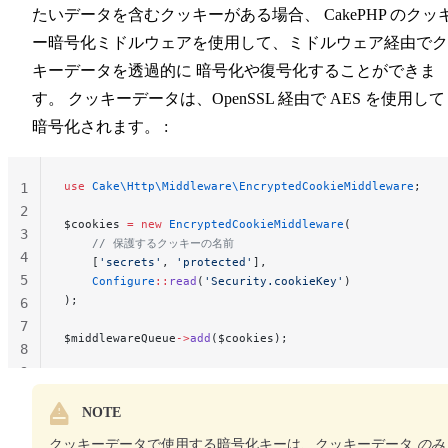
たいデータを含むクッキーがある場合、 CakePHP のクッ
ー暗号化ミドルウェアを使用して、ミドルウェア経由でク
キーデータを透過的に 暗号化や復号化することができま
す。 クッキーデータは、OpenSSL 経由で AES を使用して
暗号化されます。 :
use
 Cake\Http\Middleware\EncryptedCookieMiddleware
;
1
2
$cookies 
=
 new
 EncryptedCookieMiddleware
(
3
    // 保護するクッキーの名前
4
    [
'secrets'
, 
'protected'
],
5
    Configure
::
read
(
'Security.cookieKey'
)
);
6
7
$middlewareQueue
->
add
($cookies);
8
9
NOTE
クッキーデータで使用する暗号化キーは、クッキーデータ
のみ