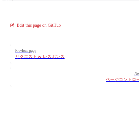
17
18
Edit this page on GitHub
Pager
Previous page
リクエスト & レスポンス
Ne
ページコントロ