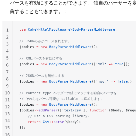
パースを有効にすることができます。 独自のパーサーを
義することもできます。 :
use
 Cake\Http\Middleware\BodyParserMiddleware
;
1
2
// JSONのみがパースされます。
3
$bodies 
=
 new
 BodyParserMiddleware
();
4
5
// XMLパースを有効にする
$bodies 
=
 new
 BodyParserMiddleware
([
'xml'
 =>
 true
]);
6
7
// JSONパースを無効にする
8
$bodies 
=
 new
 BodyParserMiddleware
([
'json'
 =>
 false
]);
9
10
// content-type ヘッダーの値にマッチする独自のパーサを
// それらをパース可能な callable に追加します。
11
$bodies 
=
 new
 BodyParserMiddleware
();
12
$bodies
->
addParser
([
'text/csv'
], 
function
 ($body, $req
13
    // Use a CSV parsing library.
14
    return
 Csv
::
parse
($body);
15
});
16