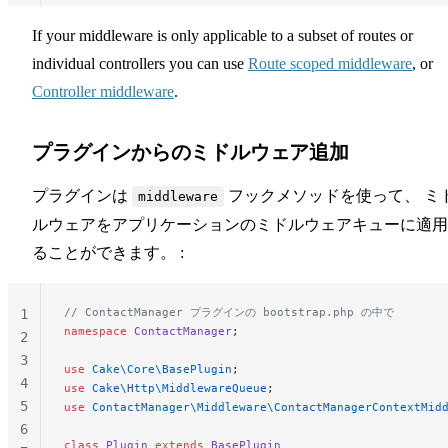
24
If your middleware is only applicable to a subset of routes or
25
26
individual controllers you can use
Route scoped middleware
, or
27
Controller middleware
.
プラグインからのミドルウェア追加
プラグインは
フックメソッドを使って、 ミ
middleware
ルウェアをアプリケーションのミドルウェアキューに適用
ることができます。 :
// ContactManager プラグインの bootstrap.php の中で
1
namespace
 ContactManager
;
2
3
use
 Cake\Core\BasePlugin
;
4
use
 Cake\Http\MiddlewareQueue
;
5
use
 ContactManager\Middleware\ContactManagerContextMid
6
class
 Plugin
 extends
 BasePlugin