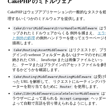
CakePHP のミドルウェア
CakePHP はウェブアプリケーションの一般的なタスクを
理するいくつかのミドルウェアを提供します。
は
Cake\Error\Middleware\ErrorHandlerMiddleware
ップされたミドルウェアからくる 例外を捕まえ、
エラ
と例外の処理
の例外ハンドラーを使ってエラーページ
描画します。
はリクエストが、プ
Cake\Routing\AssetMiddleware
グインの webroot フォルダー あるいはテーマのそれに
納された CSS 、 JavaScript または画像ファイルといっ
た、 テーマまたはプラグインのアセットファイルを参
するかどうかを確認します。
は受け
Cake\Routing\Middleware\RoutingMiddleware
った URL を解析して、 リクエストにルーティングパ
ーターを割り当てるために
を使用します。
Router
は
Cake\I18n\Middleware\LocaleSelectorMiddleware
ラウザーによって送られる
ヘッダー
Accept-Language
よって自動で言語を切り替えられるようにします。