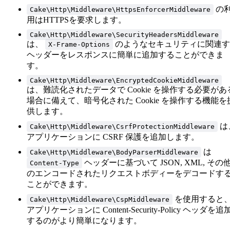
の
Cake\Http\Middleware\HttpsEnforcerMiddleware
用はHTTPSを要求します。
Cake\Http\Middleware\SecurityHeadersMiddleware
は、
のようなセキュリティに関連す
X-Frame-Options
ヘッダーをレスポンスに簡単に追加することができま
す。
Cake\Http\Middleware\EncryptedCookieMiddleware
は、難読化されたデータで Cookie を操作する必要があ
場合に備えて、暗号化された Cookie を操作する機能を
供します。
は
Cake\Http\Middleware\CsrfProtectionMiddleware
アプリケーションに CSRF 保護を追加します。
は
Cake\Http\Middleware\BodyParserMiddleware
ヘッダーに基づいて JSON, XML, その
Content-Type
のエンコードされたリクエストボディーをデコードす
ことができます。
を使用すると
Cake\Http\Middleware\CspMiddleware
アプリケーションに Content-Security-Policy ヘッダを追
するのがより簡単になります。