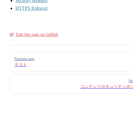
Security Headers
HTTPS Enforcer
Edit this page on GitHub
Pager
Previous page
テスト
Ne
コンテンツセキュリティポ