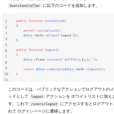
に以下のコードを追加します。 :
UsersController
public
 function
 initialize
()
1
{
2
    parent::
initialize
();
3
    $this
->
Auth
->
allow
([
'logout'
]);
4
}
5
public
 function
 logout
()
6
{
7
    $this
->
Flash
->
success
(
'ログアウトしました。'
);
8
9
    return
 $this
->
redirect
(
$this
->
Auth
->
logout
());
10
}
11
12
このコードは、パブリックなアクションでログアウトのメ
ッドとして
アクションを ホワイトリストに加え
logout
す。これで
にアクセスするとログアウト
/users/logout
れて ログインページに遷移します。