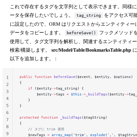
これで存在するタグを文字列として表示できます。同様に
ータを保存したいでしょう。
をアクセス可
tag_string
に設定したので、ORM はリクエストからエンティティー
データをコピーします。
フックメソッド
beforeSave()
使用して、タグ文字列を解析し、関連するエンティティー
検索/構築します。
src/Model/Table/BookmarksTable.php
以下を追加します。 :
public
 function
 beforeSave
($event, $entity, $options)
1
{
2
    if
 ($entity
->
tag_string) {
3
        $entity
->
tags 
=
 $this
->
_buildTags
($entity
->
tag
4
    }
5
}
6
protected
 function
 _buildTags
($tagString)
7
{
8
    // タグに trim 適用
9
    $newTags 
=
 array_map
(
'trim'
, 
explode
(
','
, $tagStri