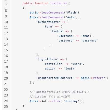
    public
 function
 initialize
()
7
    {
8
        $this
->
loadComponent
(
'Flash'
);
9
        $this
->
loadComponent
(
'Auth'
, [
10
            'authenticate'
 =>
 [
                'Form'
 =>
 [
11
                    'fields'
 =>
 [
12
                        'username'
 =>
 'email'
,
13
                        'password'
 =>
 'password'
14
                    ]
15
                ]
            ],
16
            'loginAction'
 =>
 [
17
                'controller'
 =>
 'Users'
,
18
                'action'
 =>
 'login'
19
            ],
            'unauthorizedRedirect'
 =>
 $this
->
referer
()
20
        ]);
21
22
        // PagesController が動作し続けるように
23
        // display アクションを許可
24
        $this
->
Auth
->
allow
([
'display'
]);
    }
25