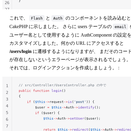
}
26
27
28
これで、
と
のコンポーネントを読み込むと
Flash
Auth
29
CakePHP に示しました。 さらに users テーブルの
email
30
ユーザー名として使用するように AuthComponent の設定
31
カスタマイズしました。何かの URL にアクセスすると
/users/login
に遷移するようになりますが、 まだそのコー
が存在しないというエラーページが表示されるでしょう。
それでは、ログインアクションを作成しましょう。 :
// src/Controller/UsersController.php の中で
1
public
 function
 login
()
2
{
3
    if
 (
$this
->
request
->
is
(
'post'
)) {
4
        $user 
=
 $this
->
Auth
->
identify
();
5
        if
 ($user) {
            $this
->
Auth
->
setUser
($user);
6
7
            return
 $this
->
redirect
(
$this
->
Auth
->
redire