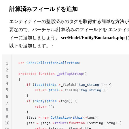
計算済みフィールドを追加
エンティティーの整形済みのタグを取得する簡単な方法が
要なので、バーチャル/計算済みのフィールドを エンティ
ィーに追加しましょう。
src/Model/Entity/Bookmark.php
以下を追加します。 :
use
 Cake\Collection\Collection
;
1
2
protected
 function
 _getTagString
()
3
{
4
    if
 (
isset
(
$this
->
_fields[
'tag_string'
])) {
5
        return
 $this
->
_fields[
'tag_string'
];
    }
6
    if
 (
empty
(
$this
->
tags)) {
7
        return
 ''
;
8
    }
9
    $tags 
=
 new
 Collection
(
$this
->
tags);
10
    $str 
=
 $tags
->
reduce
(
function
 ($string, $tag) {
        return
 $string 
.
 $tag
->
title 
.
 ', '
;