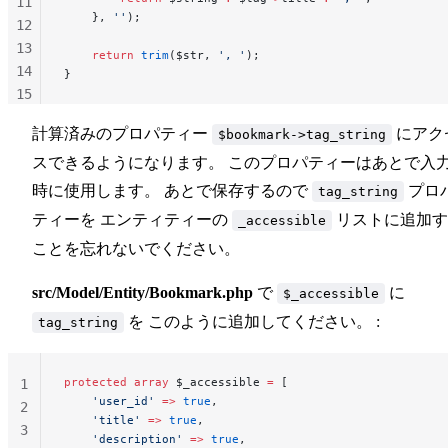
11
    }, 
''
);
12
13
    return
 trim
($str, 
', '
);
14
}
15
16
計算済みのプロパティー
にアク
$bookmark->tag_string
17
スできるようになります。 このプロパティーはあとで入
時に使用します。 あとで保存するので
プロ
tag_string
ティーを エンティティーの
リストに追加す
_accessible
ことを忘れないでください。
src/Model/Entity/Bookmark.php
で
に
$_accessible
を このように追加してください。 :
tag_string
protected
 array
 $_accessible 
=
 [
1
    'user_id'
 =>
 true
,
2
    'title'
 =>
 true
,
3
    'description'
 =>
 true
,