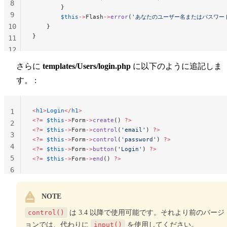
8
        }
9
        $this
->
Flash
->
error
(
'あなたのユーザー名またはパスワー
10
    }
}
11
12
13
さらに
templates/Users/login.php
に以下のように追記しま
す。 :
<
h1
>
Login
</
h1
>
1
<?=
 $this
->
Form
->
create
() 
?>
2
<?=
 $this
->
Form
->
control
(
'email'
) 
?>
3
<?=
 $this
->
Form
->
control
(
'password'
) 
?>
4
<?=
 $this
->
Form
->
button
(
'Login'
) 
?>
5
<?=
 $this
->
Form
->
end
() 
?>
6
NOTE
control()
は 3.4 以降で使用可能です。それより前のバージ
ョンでは、代わりに
input()
を使用してください。