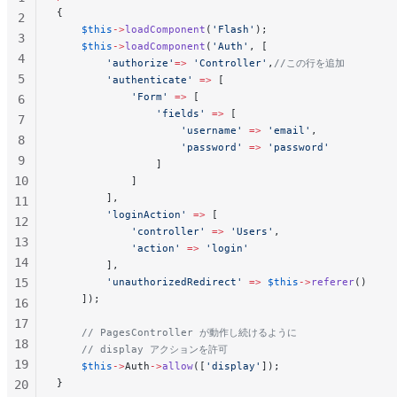
{
2
    $this
->
loadComponent
(
'Flash'
);
3
    $this
->
loadComponent
(
'Auth'
, [
4
        'authorize'
=>
 'Controller'
,
//この行を追加
5
        'authenticate'
 =>
 [
            'Form'
 =>
 [
6
                'fields'
 =>
 [
7
                    'username'
 =>
 'email'
,
8
                    'password'
 =>
 'password'
9
                ]
10
            ]
        ],
11
        'loginAction'
 =>
 [
12
            'controller'
 =>
 'Users'
,
13
            'action'
 =>
 'login'
14
        ],
15
        'unauthorizedRedirect'
 =>
 $this
->
referer
()
    ]);
16
17
    // PagesController が動作し続けるように
18
    // display アクションを許可
19
    $this
->
Auth
->
allow
([
'display'
]);
}
20