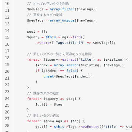
10
    // すべての空のタグを削除
    $newTags 
=
 array_filter
($newTags);
11
    // 重複するタグの削減
12
    $newTags 
=
 array_unique
($newTags);
13
14
    $out 
=
 [];
15
    $query 
=
 $this
->
Tags
->
find
()
        ->
where
([
'Tags.title IN'
 =>
 $newTags]);
16
17
    // 新しいタグの一覧から既存のタグを削除
18
    foreach
 ($query
->
extract
(
'title'
) 
as
 $existing) {
19
        $index 
=
 array_search
($existing, $newTags);
        if
 ($index 
!==
 false
) {
20
            unset
($newTags[$index]);
21
        }
22
    }
23
    // 既存のタグの追加
24
    foreach
 ($query 
as
 $tag) {
        $out[] 
=
 $tag;
25
    }
26
    // 新しいタグの追加
27
    foreach
 ($newTags 
as
 $tag) {
28
        $out[] 
=
 $this
->
Tags
->
newEntity
([
'title'
 =>
 $t