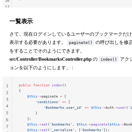
16
17
18
一覧表示
19
さて、現在ログインしているユーザーのブックマークだけ
表示する必要があります。
の呼び出しを修
paginate()
をすることでそのようにできます。
src/Controller/BookmarksController.php
の
アク
index()
ョンを以下のようにします。 :
public
 function
 index
()
1
{
2
    $this
->
paginate 
=
 [
3
        'conditions'
 =>
 [
4
            'Bookmarks.user_id'
 =>
 $this
->
Auth
->
user
(
'
5
        ]
    ];
6
    $this
->
set
(
'bookmarks'
, 
$this
->
paginate
(
$this
->
Boo
7
    $this
->
set
(
'_serialize'
, [
'bookmarks'
]);