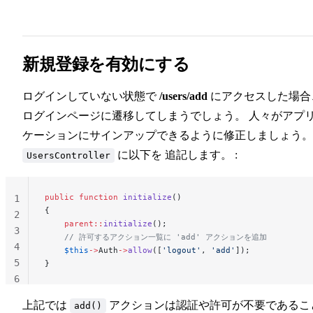
新規登録を有効にする
ログインしていない状態で
/users/add
にアクセスした場合
ログインページに遷移してしまうでしょう。 人々がアプ
ケーションにサインアップできるように修正しましょう。
に以下を 追記します。 :
UsersController
public
 function
 initialize
()
1
{
2
    parent::
initialize
();
3
    // 許可するアクション一覧に 'add' アクションを追加
4
    $this
->
Auth
->
allow
([
'logout'
, 
'add'
]);
5
}
6
上記では
アクションは認証や許可が不要であるこ
add()