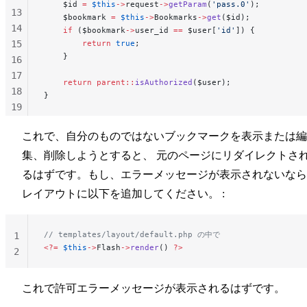
    $id 
=
 $this
->
request
->
getParam
(
'pass.0'
);
13
    $bookmark 
=
 $this
->
Bookmarks
->
get
($id);
14
    if
 ($bookmark
->
user_id 
==
 $user[
'id'
]) {
15
        return
 true
;
    }
16
17
    return
 parent::
isAuthorized
($user);
18
}
19
20
これで、自分のものではないブックマークを表示または編
21
22
集、削除しようとすると、 元のページにリダイレクトさ
るはずです。もし、エラーメッセージが表示されないなら
レイアウトに以下を追加してください。 :
// templates/layout/default.php の中で
1
<?=
 $this
->
Flash
->
render
() 
?>
2
これで許可エラーメッセージが表示されるはずです。