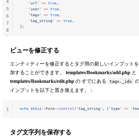
4
    'url'
 =>
 true
,
5
    'user'
 =>
 true
,
    'tags'
 =>
 true
,
6
    'tag_string'
 =>
 true
,
7
];
8
9
ビューを修正する
エンティティーを修正するとタグ用の新しいインプットを
加することができます。
templates/Bookmarks/add.php
と
templates/Bookmarks/edit.php
の すでにある
tags._ids
インプットを以下と置き換えます。 :
echo
 $this
->
Form
->
control
(
'tag_string'
, [
'type'
 =>
 'te
1
タグ文字列を保存する