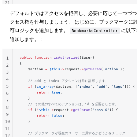
21
22
デフォルトではアクセスを拒否し、必要に応じて一つづつ
23
クセス権を付与しましょう。 はじめに、ブックマークに
24
可ロジックを追加します。
に以下
BookmarksController
追加します。 :
public
 function
 isAuthorized
($user)
1
{
2
    $action 
=
 $this
->
request
->
getParam
(
'action'
);
3
4
    // add と index アクションは常に許可します。
5
    if
 (
in_array
($action, [
'index'
, 
'add'
, 
'tags'
])) {
        return
 true
;
6
    }
7
    // その他のすべてのアクションは、id を必要とします。
8
    if
 (
!
$this
->
request
->
getParam
(
'pass.0'
)) {
9
        return
 false
;
10
    }
11
    // ブックマークが現在のユーザーに属するかどうかをチェック
12