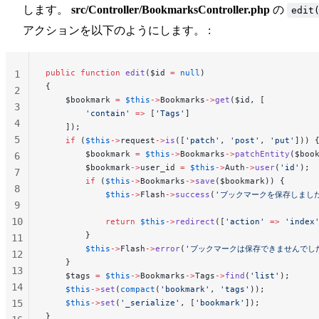
します。
src/Controller/BookmarksController.php
の
edit
アクションを以下のようにします。 :
public
 function
 edit
($id 
=
 null
)
1
{
2
    $bookmark 
=
 $this
->
Bookmarks
->
get
($id, [
3
        'contain'
 =>
 [
'Tags'
]
4
    ]);
5
    if
 (
$this
->
request
->
is
([
'patch'
, 
'post'
, 
'put'
])) 
        $bookmark 
=
 $this
->
Bookmarks
->
patchEntity
($boo
6
        $bookmark
->
user_id 
=
 $this
->
Auth
->
user
(
'id'
);
7
        if
 (
$this
->
Bookmarks
->
save
($bookmark)) {
8
            $this
->
Flash
->
success
(
'ブックマークを保存しまし
9
10
            return
 $this
->
redirect
([
'action'
 =>
 'index
        }
11
        $this
->
Flash
->
error
(
'ブックマークは保存できませんでし
12
    }
13
    $tags 
=
 $this
->
Bookmarks
->
Tags
->
find
(
'list'
);
14
    $this
->
set
(
compact
(
'bookmark'
, 
'tags'
));
15
    $this
->
set
(
'_serialize'
, [
'bookmark'
]);
}