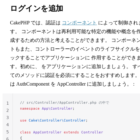
ログインを追加
CakePHP では、認証は
コンポーネント
によって制御され
す。 コンポーネントは再利用可能な特定の機能や概念を
成するための方法と考えることができます。 コンポーネ
トもまた、コントローラーのイベントのライフサイクルを
ックすることでアプリケーションに 作用することができ
す。初めに、 をアプリケーションに追加しましょう。 す
てのメソッドに認証を必須にすることをおすすめします。
は AuthComponent を AppController に追加しましょう。 :
// src/Controller/AppController.php の中で
1
namespace
 App\Controller
;
2
3
use
 Cake\Controller\Controller
;
4
5
class
 AppController
 extends
 Controller
{
6