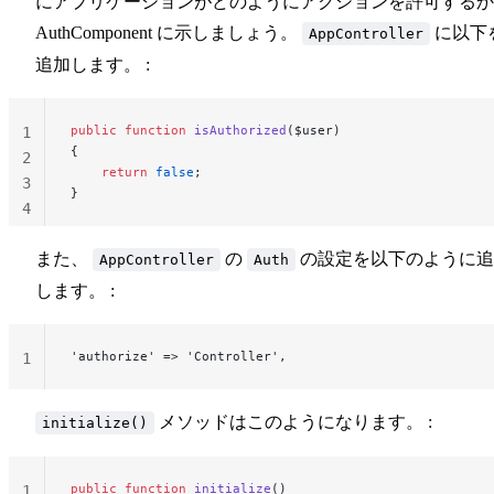
にアプリケーションがどのようにアクションを許可するか
AuthComponent に示しましょう。
に以下
AppController
追加します。 :
public
 function
 isAuthorized
($user)
1
{
2
    return
 false
;
3
}
4
また、
の
の設定を以下のように追
AppController
Auth
します。 :
'authorize' => 'Controller',
1
メソッドはこのようになります。 :
initialize()
public
 function
 initialize
()
1