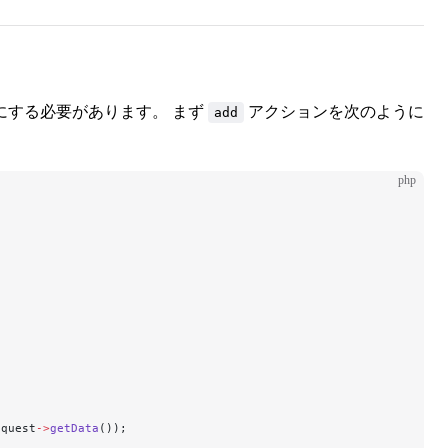
にする必要があります。 まず
アクションを次のように
add
php
equest
->
getData
());