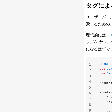
タグによ
ユーザーがコ
索するための
理想的には、
タグを持つす
になるはずです
<?
php
1
use
 Ca
2
use
 Ca
3
4
$route
5
$route
6
    $b
7
    $b
8
9
    