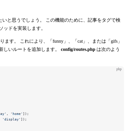
たいと思うでしょう。 この機能のために、記事をタグで検
ソッドを実装します。
ります。 これにより、「funny」、「cat」、または「gifs」
、新しいルートを追加します。
config/routes.php
は次のよう
php
lay'
, 
'home'
]);
>
 'display'
]);