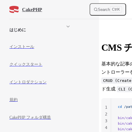
Skip to content
CakePHP
Search
Ctrl
K
Sidebar Navigation
はじめに
CMS
インストール
基本的な記事
クイックスタート
ントローラー
CRUD (Create
イントロダクション
ド生成
CLI (
規約
cd
 /pa
1
2
CakePHP フォルダ構造
bin/ca
3
bin/ca
4
bin/ca