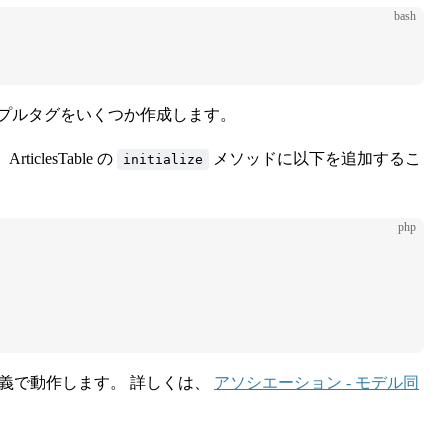
bash
ンプルタグをいくつか作成します。
iclesTable の
メソッドに以下を追加するこ
initialize
php
定義で動作します。 詳しくは、
アソシエーション - モデル同