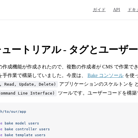
Main Navigation
ガイド
API
ドキ
 チュートリアル - タグとユーザー
の作成機能が作成されたので、複数の作成者が CMS で作業で
を手作業で構築していました。今度は、
Bake コンソール
を使っ
アプリケーションのスケルトンを 
, Read, Update, Delete)
ツールです。ユーザーコードを構築
Command Line Interface)
th/to/our/app
ke
 bake
 model
 users
ke
 bake
 controller
 users
ke
 bake
 template
 users