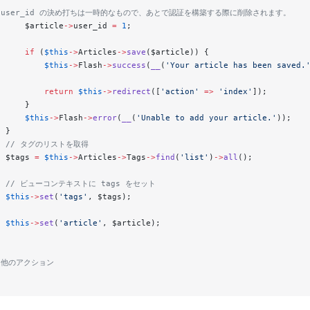
// user_id の決め打ちは一時的なもので、あとで認証を構築する際に削除されます。
      $article
->
user_id 
=
 1
;
      if
 (
$this
->
Articles
->
save
($article)) {
          $this
->
Flash
->
success
(
__
(
'Your article has been saved.
          return
 $this
->
redirect
([
'action'
 =>
 'index'
]);
      }
      $this
->
Flash
->
error
(
__
(
'Unable to add your article.'
));
  }
   // タグのリストを取得
  $tags 
=
 $this
->
Articles
->
Tags
->
find
(
'list'
)
->
all
();
   // ビューコンテキストに tags をセット
  $this
->
set
(
'tags'
, $tags);
  $this
->
set
(
'article'
, $article);
/ 他のアクション