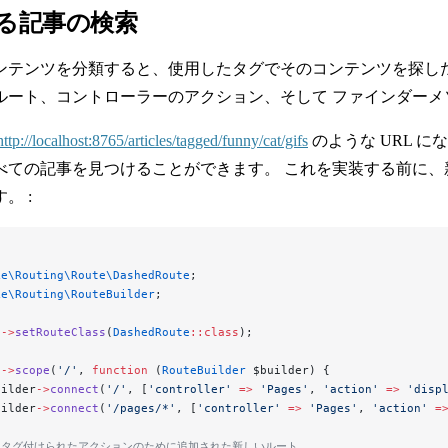
る記事の検索
ンテンツを分類すると、使用したタグでそのコンテンツを探し
ルート、コントローラーのアクション、そして ファインダーメ
http://localhost:8765/articles/tagged/funny/cat/gifs
のような URL にな
べての記事を見つけることができます。 これを実装する前に
。 :
ke\Routing\Route\DashedRoute
;
ke\Routing\RouteBuilder
;
s
->
setRouteClass
(
DashedRoute
::class
);
s
->
scope
(
'/'
, 
function
 (
RouteBuilder
 $builder) {
uilder
->
connect
(
'/'
, [
'controller'
 =>
 'Pages'
, 
'action'
 =>
 'disp
uilder
->
connect
(
'/pages/*'
, [
'controller'
 =>
 'Pages'
, 
'action'
 =
// タグ付けられたアクションのために追加された新しいルート。