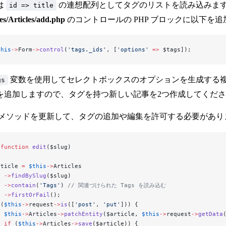
は
の連想配列としてタグのリストを読み込みます
id => title
es/Articles/add.php
のコントロールの PHP ブロックに以下を追
this
->
Form
->
control
(
'tags._ids'
, [
'options'
 =>
 $tags]);
変数を使用してセレクトボックスのオプションを生成する複
gs
を追加しますので、タグを持つ新しい記事を2つ作成してくだ
メソッドを更新して、タグの追加や編集を許可する必要があります。
 function
 edit
($slug)
rticle 
=
 $this
->
Articles
  ->
findBySlug
($slug)
  ->
contain
(
'Tags'
) 
// 関連づけられた Tags を読み込む
  ->
firstOrFail
();
 (
$this
->
request
->
is
([
'post'
, 
'put'
])) {
  $this
->
Articles
->
patchEntity
($article, 
$this
->
request
->
getData
  if
 (
$this
->
Articles
->
save
($article)) {