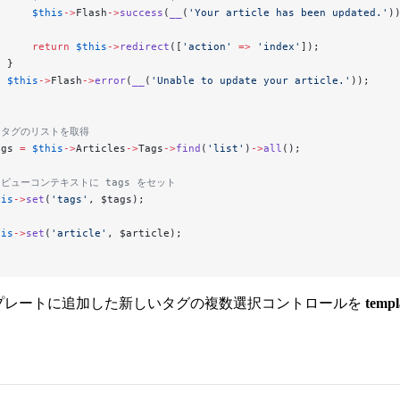
      $this
->
Flash
->
success
(
__
(
'Your article has been updated.'
)
      return
 $this
->
redirect
([
'action'
 =>
 'index'
]);
  }
  $this
->
Flash
->
error
(
__
(
'Unable to update your article.'
));
/ タグのリストを取得
ags 
=
 $this
->
Articles
->
Tags
->
find
(
'list'
)
->
all
();
/ ビューコンテキストに tags をセット
his
->
set
(
'tags'
, $tags);
his
->
set
(
'article'
, $article);
プレートに追加した新しいタグの複数選択コントロールを
templ
。