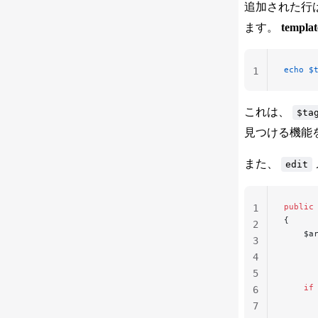
追加された行
32
ます。
templat
33
34
35
echo
 $
1
これは、
$ta
見つける機能
また、
edit
public
1
{
2
    $a
3
      
4
      
5
      
    if
6
      
7
      