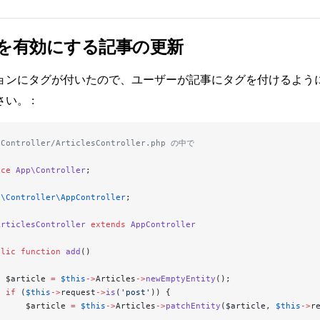
を有効にする記事の更新
ョンにタグが付いたので、ユーザーが記事にタグを付けるよう
い。 :
/Controller/ArticlesController.php の中で
ace
 App\Controller
;
p\Controller\AppController
;
ArticlesController
 extends
 AppController
blic
 function
 add
()
  $article 
=
 $this
->
Articles
->
newEmptyEntity
();
  if
 (
$this
->
request
->
is
(
'post'
)) {
      $article 
=
 $this
->
Articles
->
patchEntity
($article, 
$this
->
r