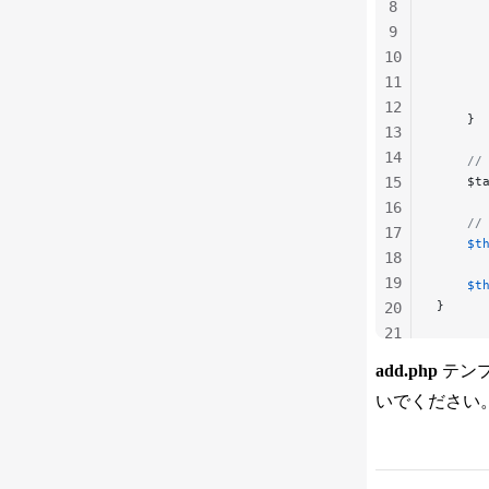
8
      
9
10
      
      
11
      
12
    }
13
14
    /
15
    $t
16
    /
17
    $t
18
19
    $t
}
20
21
22
add.php
テン
23
いでください
24