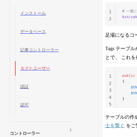
# 一度
1
インストール
bin/ca
2
データベース
足場になるコ
Tags テーブル
記事コントローラー
とで、 これを
タグとユーザー
public
1
{
2
認証
    $t
3
    $t
4
}
5
認可
テーブルの作成
士を繋ぐ
をご
コントローラー