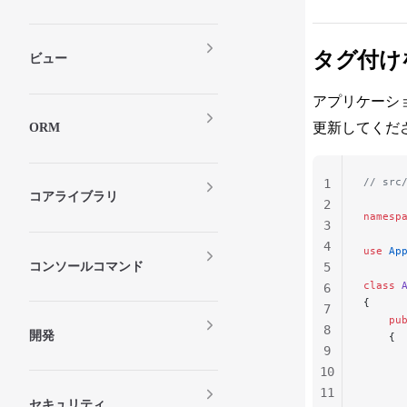
タグ付け
ビュー
アプリケーシ
更新してくださ
ORM
// src
1
コアライブラリ
2
namesp
3
4
use
 Ap
コンソールコマンド
5
class
 
6
{
7
    pu
8
開発
    {
9
      
10
      
      
11
セキュリティ