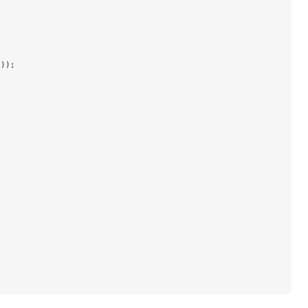
'
));