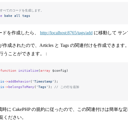
にすべてのコードを生成します。
ke
 bake
 all
 tags
ードを作成したら、
http://localhost:8765/tags/add
に移動して サ
が作成されたので、Articles と Tags の関連付けを作成できます。 Art
行うことができます。 :
 function
 initialize
(
array
 $config)
his
->
addBehavior
(
'Timestamp'
);
his
->
belongsToMany
(
'Tags'
); 
// この行を追加
時に CakePHP の規約に従ったので、この関連付けは簡単な
覧ください。