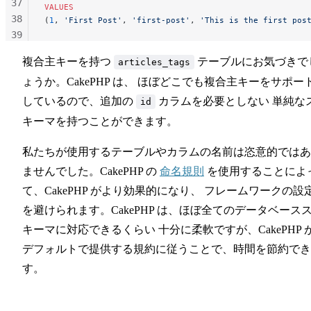
37
VALUES
38
(
1
, 
'First Post'
, 
'first-post'
, 
'This is the first pos
39
40
複合主キーを持つ
テーブルにお気づきで
articles_tags
41
ょうか。CakePHP は、 ほぼどこでも複合主キーをサポー
42
43
しているので、追加の
カラムを必要としない 単純な
id
44
キーマを持つことができます。
45
46
私たちが使用するテーブルやカラムの名前は恣意的ではあ
ませんでした。CakePHP の
命名規則
を使用することによ
て、CakePHP がより効果的になり、 フレームワークの設
を避けられます。CakePHP は、ほぼ全てのデータベース
キーマに対応できるくらい 十分に柔軟ですが、CakePHP 
デフォルトで提供する規約に従うことで、時間を節約でき
す。