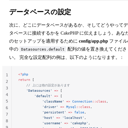
データベースの設定
次に、どこにデータベースがあるか、そしてどうやってデ
タベースに接続するかを CakePHP に伝えましょう。あな
のセットアップを適用するために
config/app.php
ファイル
中の
配列の値を置き換えてくださ
Datasources.default
い。 完全な設定配列の例は、以下のようになります。 :
<?
php
1
return
 [
2
    // 上には他の設定があります
3
    'Datasources'
 =>
 [
4
        'default'
 =>
 [
5
            'className'
 =>
 Connection
::class
,
            'driver'
 =>
 Mysql
::class
,
6
            'persistent'
 =>
 false
,
7
            'host'
 =>
 'localhost'
,
8
            'username'
 =>
 'cakephp'
,
9