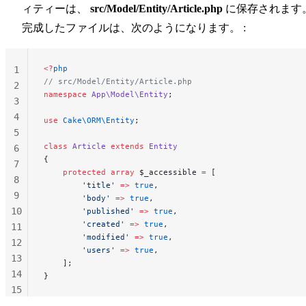
ィティーは、
src/Model/Entity/Article.php
に保存されます
完成したファイルは、次のようになります。 :
<?
php
1
// src/Model/Entity/Article.php
2
namespace
 App\Model\Entity
;
3
4
use
 Cake\ORM\Entity
;
5
class
 Article
 extends
 Entity
6
{
7
    protected
 array
 $_accessible 
=
 [
8
        'title'
 =>
 true
,
9
        'body'
 =>
 true
,
10
        'published'
 =>
 true
,
        'created'
 =>
 true
,
11
        'modified'
 =>
 true
,
12
        'users'
 =>
 true
,
13
    ];
14
}
15
16