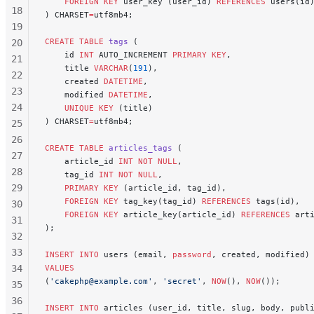
    FOREIGN KEY
 user_key (user_id) 
REFERENCES
 users(id
18
) CHARSET
=
utf8mb4;
19
CREATE
 TABLE
 tags
 (
20
    id 
INT
 AUTO_INCREMENT 
PRIMARY KEY
,
21
    title 
VARCHAR
(
191
),
22
    created 
DATETIME
,
23
    modified 
DATETIME
,
24
    UNIQUE
 KEY
 (title)
) CHARSET
=
utf8mb4;
25
26
CREATE
 TABLE
 articles_tags
 (
27
    article_id 
INT
 NOT NULL
,
28
    tag_id 
INT
 NOT NULL
,
29
    PRIMARY KEY
 (article_id, tag_id),
    FOREIGN KEY
 tag_key(tag_id) 
REFERENCES
 tags(id),
30
    FOREIGN KEY
 article_key(article_id) 
REFERENCES
 art
31
);
32
33
INSERT INTO
 users (email, 
password
, created, modified)
34
VALUES
(
'
cakephp@example.com
'
, 
'secret'
, 
NOW
(), 
NOW
());
35
36
INSERT INTO
 articles (user_id, title, slug, body, publ