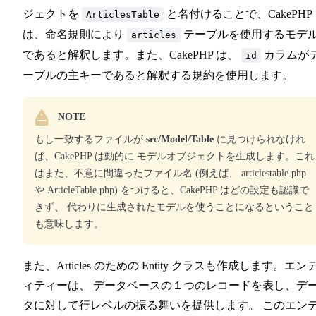
ジェクトを
と名付けることで、CakePHP
ArticlesTable
は、命名規則により
テーブルを使用するモデ
articles
であると解釈します。また、CakePHP は、
カラムが
id
ーブルの主キーであると解釈する規約を使用します。
NOTE
もし一致するファイルが
src/Model/Table
に見つけられなけれ
ば、CakePHP は動的に モデルオブジェクトを生成します。これ
はまた、不意に間違ったファイル名 (例えば、 articlestable.php
や ArticleTable.php) をつけると、CakePHP はどの設定も認識で
きず、 代わりに生成されたモデルを使うことになるということ
も意味します。
また、Articles のための Entity クラスも作成します。エン
ィティーは、 データベースの１つのレコードを表し、デ
タに対して行レベルの振る舞いを提供します。 このエン