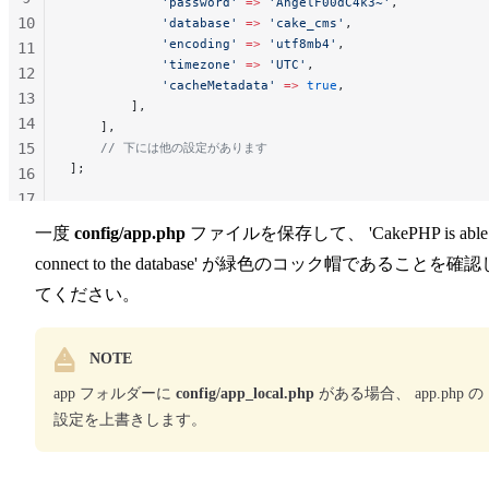
            'password'
 =>
 'AngelF00dC4k3~'
,
10
            'database'
 =>
 'cake_cms'
,
            'encoding'
 =>
 'utf8mb4'
,
11
            'timezone'
 =>
 'UTC'
,
12
            'cacheMetadata'
 =>
 true
,
13
        ],
14
    ],
15
    // 下には他の設定があります
];
16
17
18
一度
config/app.php
ファイルを保存して、 'CakePHP is able 
19
connect to the database' が緑色のコック帽であることを確認
てください。
NOTE
app フォルダーに
config/app_local.php
がある場合、 app.php の
設定を上書きします。