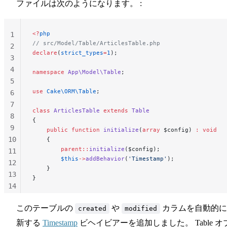
ファイルは次のようになります。 :
<?
php
1
// src/Model/Table/ArticlesTable.php
2
declare
(
strict_types
=
1
);
3
4
namespace
 App\Model\Table
;
5
use
 Cake\ORM\Table
;
6
7
class
 ArticlesTable
 extends
 Table
8
{
9
    public
 function
 initialize
(
array
 $config) 
:
 void
10
    {
        parent::
initialize
($config);
11
        $this
->
addBehavior
(
'Timestamp'
);
12
    }
13
}
14
15
このテーブルの
や
カラムを自動的に
created
modified
16
新する
Timestamp
ビヘイビアーを追加しました。 Table オ