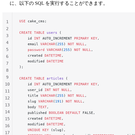
に、以下の SQL を実行することができます。
USE
 cake_cms;
1
2
CREATE
 TABLE
 users
 (
3
    id 
INT
 AUTO_INCREMENT 
PRIMARY KEY
,
4
    email 
VARCHAR
(
255
) 
NOT NULL
,
5
    password
 VARCHAR
(
255
) 
NOT NULL
,
    created 
DATETIME
,
6
    modified 
DATETIME
7
);
8
9
CREATE
 TABLE
 articles
 (
10
    id 
INT
 AUTO_INCREMENT 
PRIMARY KEY
,
    user_id 
INT
 NOT NULL
,
11
    title 
VARCHAR
(
255
) 
NOT NULL
,
12
    slug 
VARCHAR
(
191
) 
NOT NULL
,
13
    body 
TEXT
,
14
    published 
BOOLEAN
 DEFAULT
 FALSE,
15
    created 
DATETIME
,
    modified 
DATETIME
,
16
    UNIQUE
 KEY
 (slug),
17