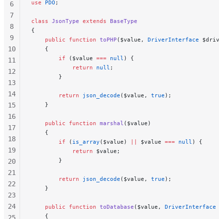
use
 PDO
;
6
7
class
 JsonType
 extends
 BaseType
8
{
9
    public
 function
 toPHP
($value, 
DriverInterface
 $dri
10
    {
        if
 ($value 
===
 null
) {
11
            return
 null
;
12
        }
13
14
        return
 json_decode
($value, 
true
);
15
    }
16
    public
 function
 marshal
($value)
17
    {
18
        if
 (
is_array
($value) 
||
 $value 
===
 null
) {
19
            return
 $value;
        }
20
21
        return
 json_decode
($value, 
true
);
22
    }
23
24
    public
 function
 toDatabase
($value, 
DriverInterface
    {
25