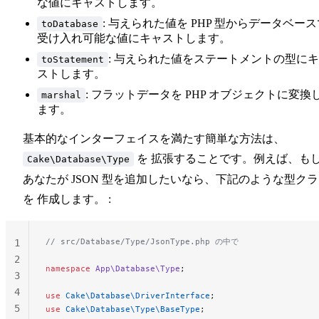
な値にキャストします。
: 与えられた値を PHP 型からデータベース
toDatabase
受け入れ可能な値にキャストします。
: 与えられた値をステートメントの型に
toStatement
ストします。
: フラットデータを PHP オブジェクトに変換
marshal
ます。
基本的なインターフェイスを満たす簡単な方法は、
を 拡張することです。例えば、も
Cake\Database\Type
あなたが JSON 型を追加したいなら、下記のような型ク
を 作成します。 :
// src/Database/Type/JsonType.php の中で
1
2
namespace
 App\Database\Type
;
3
4
use
 Cake\Database\DriverInterface
;
5
use
 Cake\Database\Type\BaseType
;