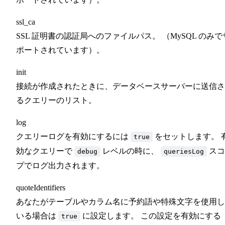
ssl_ca
SSL 証明書の認証局へのファイルパス。 （MySQL のみで
ポートされています）。
init
接続が作成されたときに、データベースサーバーに送信さ
るクエリーのリスト。
log
クエリーログを有効にするには
をセットします。 
true
効なクエリーで
レベルの時に、
スコ
debug
queriesLog
プでログ出力されます。
quoteIdentifiers
あなたがテーブルやカラム名に予約語や特殊文字を使用し
いる場合は
に設定します。 この設定を有効にする
true