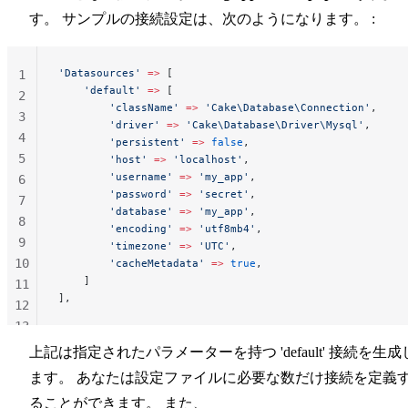
す。 サンプルの接続設定は、次のようになります。 :
'Datasources'
 =>
 [
1
    'default'
 =>
 [
2
        'className'
 =>
 'Cake\Database\Connection'
,
3
        'driver'
 =>
 'Cake\Database\Driver\Mysql'
,
4
        'persistent'
 =>
 false
,
5
        'host'
 =>
 'localhost'
,
        'username'
 =>
 'my_app'
,
6
        'password'
 =>
 'secret'
,
7
        'database'
 =>
 'my_app'
,
8
        'encoding'
 =>
 'utf8mb4'
,
9
        'timezone'
 =>
 'UTC'
,
10
        'cacheMetadata'
 =>
 true
,
    ]
11
],
12
13
14
上記は指定されたパラメーターを持つ 'default' 接続を生成
ます。 あなたは設定ファイルに必要な数だけ接続を定義
ることができます。 また、