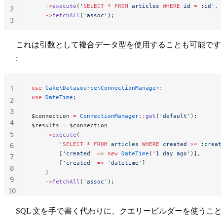
    ->
execute
(
'
SELECT
 *
 FROM
 articles 
WHERE
 id 
=
 :id'
,
2
    ->
fetchAll
(
'assoc'
);
3
これは引数として複合データ型を使用することも可能です
:
use
 Cake\Datasource\ConnectionManager
;
1
use
 DateTime
;
2
3
$connection 
=
 ConnectionManager
::
get
(
'default'
);
4
$results 
=
 $connection
5
    ->
execute
(
        '
SELECT
 *
 FROM
 articles 
WHERE
 created 
>=
 :crea
6
        [
'created'
 =>
 new
 DateTime
(
'1 day ago'
)],
7
        [
'created'
 =>
 'datetime'
]
8
    )
9
    ->
fetchAll
(
'assoc'
);
10
11
SQL 文を手で書く代わりに、クエリービルダーを使うこ