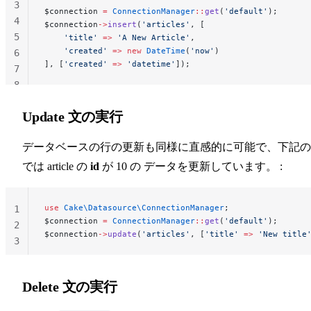
3
$connection 
=
 ConnectionManager
::
get
(
'default'
);
4
$connection
->
insert
(
'articles'
, [
5
    'title'
 =>
 'A New Article'
,
    'created'
 =>
 new
 DateTime
(
'now'
)
6
], [
'created'
 =>
 'datetime'
]);
7
8
Update 文の実行
データベースの行の更新も同様に直感的に可能で、下記の
では article の
id
が 10 の データを更新しています。 :
use
 Cake\Datasource\ConnectionManager
;
1
$connection 
=
 ConnectionManager
::
get
(
'default'
);
2
$connection
->
update
(
'articles'
, [
'title'
 =>
 'New title
3
Delete 文の実行