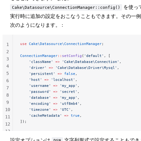
を使っ
Cake\Datasource\ConnectionManager::config()
実行時に追加の設定をおこなうこともできます。その一例
次のようになります。 :
use
 Cake\Datasource\ConnectionManager
;
1
2
ConnectionManager
::
setConfig
(
'default'
, [
3
    'className'
 =>
 'Cake\Database\Connection'
,
4
    'driver'
 =>
 'Cake\Database\Driver\Mysql'
,
5
    'persistent'
 =>
 false
,
    'host'
 =>
 'localhost'
,
6
    'username'
 =>
 'my_app'
,
7
    'password'
 =>
 'secret'
,
8
    'database'
 =>
 'my_app'
,
9
    'encoding'
 =>
 'utf8mb4'
,
10
    'timezone'
 =>
 'UTC'
,
    'cacheMetadata'
 =>
 true
,
11
]);
12
13
14
設定オプションは
文字列形式で設定することもでき
DSN