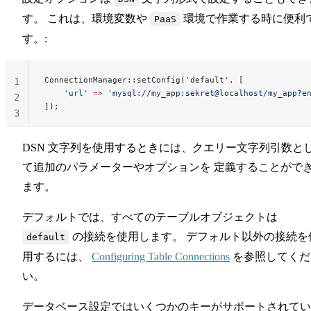
す。 これは、環境変数や
環境で作業する時に便利
PaaS
す。:
ConnectionManager::setConfig('default', [
1
    'url'
 =
>
 'mysql://my_app:sekret@localhost/my_app?e
2
]);
3
DSN 文字列を使用するときには、クエリー文字列引数と
て追加のパラメーターやオプションを 定義することがで
ます。
デフォルトでは、すべてのテーブルオブジェクトは
の接続を使用します。 デフォルト以外の接続を
default
用するには、
Configuring Table Connections
を参照してくだ
い。
データベース設定ではいくつかのキーがサポートされてい