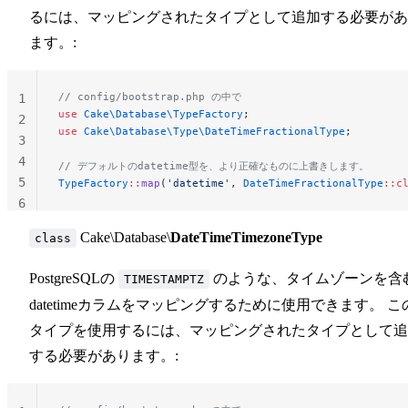
るには、マッピングされたタイプとして追加する必要があ
ます。:
// config/bootstrap.php の中で
1
use
 Cake\Database\TypeFactory
;
2
use
 Cake\Database\Type\DateTimeFractionalType
;
3
4
// デフォルトのdatetime型を、より正確なものに上書きします。
5
TypeFactory
::
map
(
'datetime'
, 
DateTimeFractionalType
::c
6
Cake\Database\
DateTimeTimezoneType
class
PostgreSQLの
のような、タイムゾーンを含
TIMESTAMPTZ
datetimeカラムをマッピングするために使用できます。 こ
タイプを使用するには、マッピングされたタイプとして追
する必要があります。: