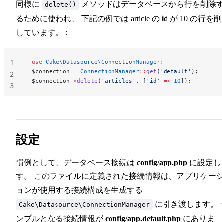
同様に
メソッドはデータベースから行を削除
delete()
るために使われ、 下記の例では article の
id
が 10 の行を
しています。 :
use
 Cake\Datasource\ConnectionManager
;
1
$connection 
=
 ConnectionManager
::
get
(
'default'
);
2
$connection
->
delete
(
'articles'
, [
'id'
 =>
 10
]);
3
設定
慣例として、データベース接続は
config/app.php
に設定し
す。 このファイルに定義された接続情報は、アプリケー
ョンが使用する接続構成を生成する
に引き渡します。 
Cake\Datasource\ConnectionManager
ンプルとなる接続情報が
config/app.default.php
にありま