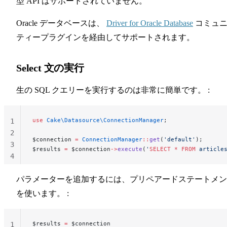
型 API はサポートされていません。
Oracle データベースは、
Driver for Oracle Database
コミュ
ティープラグインを経由してサポートされます。
Select 文の実行
生の SQL クエリーを実行するのは非常に簡単です。 :
use
 Cake\Datasource\ConnectionManager
;
1
2
$connection 
=
 ConnectionManager
::
get
(
'default'
);
3
$results 
=
 $connection
->
execute
(
'
SELECT
 *
 FROM
 article
4
パラメーターを追加するには、プリペアードステートメン
を使います。 :
$results 
=
 $connection
1