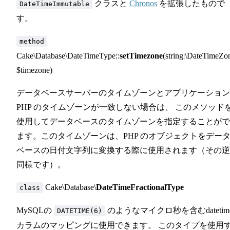
クラスと
Chronos
を拡張したもので
DateTimeImmutable
す。
method
Cake\Database\DateTimeType::
setTimezone
(string|\DateTimeZon
$timezone)
データベースサーバーのタイムゾーンとアプリケーション
PHP のタイムゾーンが一致しない場合は、 このメソッド
使用してデータベースのタイムゾーンを指定することがで
ます。このタイムゾーンは、PHP のオブジェクトをデー
ベースの日付文字列に変換する際に使用されます（その逆
同様です）。
Cake\Database\
DateTimeFractionalType
class
MySQLの
のようなマイクロ秒を含むdatetim
DATETIME(6)
カラムのマッピングに使用できます。 このタイプを使用