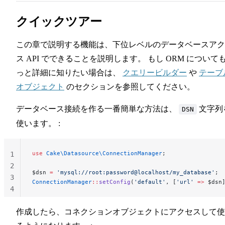
クイックツアー
この章で説明する機能は、下位レベルのデータベースアク
ス API でできることを説明します。 もし ORM について
っと詳細に知りたい場合は、
クエリービルダー
や
テーブ
オブジェクト
のセクションを参照してください。
データベース接続を作る一番簡単な方法は、
文字列
DSN
使います。 :
use
 Cake\Datasource\ConnectionManager
;
1
2
$dsn 
=
 'mysql://root:password@localhost/my_database'
;
3
ConnectionManager
::
setConfig
(
'default'
, [
'url'
 =>
 $dsn
4
作成したら、コネクションオブジェクトにアクセスして使