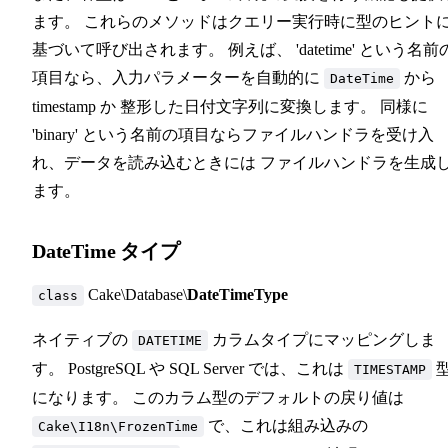
ます。 これらのメソッドはクエリー実行時に型のヒント
基づいて呼び出されます。 例えば、 'datetime' という名前
項目なら、入力パラメーターを自動的に
から
DateTime
timestamp か 整形した日付文字列に変換します。 同様に
'binary' という名前の項目ならファイルハンドラを受け入
れ、データを読み込むときには ファイルハンドラを生成
ます。
DateTime タイプ
Cake\Database\
DateTimeType
class
ネイティブの
カラムタイプにマッピングしま
DATETIME
す。 PostgreSQL や SQL Server では、これは
TIMESTAMP
になります。 このカラム型のデフォルトの戻り値は
で、これは組み込みの
Cake\I18n\FrozenTime