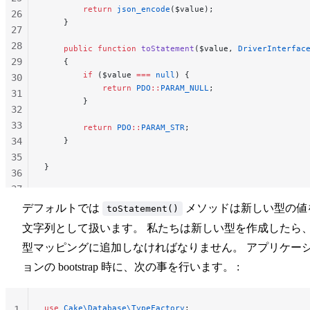
        return
 json_encode
($value);
26
    }
27
28
    public
 function
 toStatement
($value, 
DriverInterfac
29
    {
        if
 ($value 
===
 null
) {
30
            return
 PDO
::
PARAM_NULL
;
31
        }
32
33
        return
 PDO
::
PARAM_STR
;
34
    }
35
}
36
37
38
デフォルトでは
メソッドは新しい型の値
toStatement()
39
文字列として扱います。 私たちは新しい型を作成したら
40
型マッピングに追加しなければなりません。 アプリケー
41
ョンの bootstrap 時に、次の事を行います。 :
42
43
use
 Cake\Database\TypeFactory
;
1