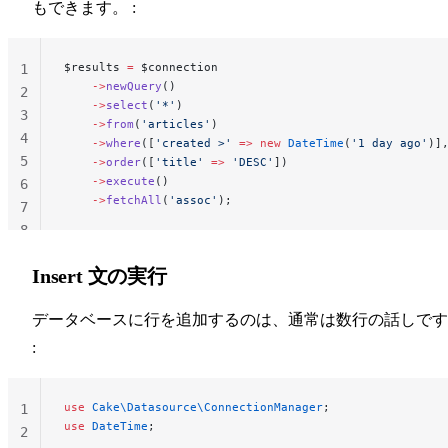
もできます。 :
$results 
=
 $connection
1
    ->
newQuery
()
2
    ->
select
(
'*'
)
3
    ->
from
(
'articles'
)
4
    ->
where
([
'created >'
 =>
 new
 DateTime
(
'1 day ago'
)]
5
    ->
order
([
'title'
 =>
 'DESC'
])
    ->
execute
()
6
    ->
fetchAll
(
'assoc'
);
7
8
Insert 文の実行
データベースに行を追加するのは、通常は数行の話しです
:
use
 Cake\Datasource\ConnectionManager
;
1
use
 DateTime
;
2