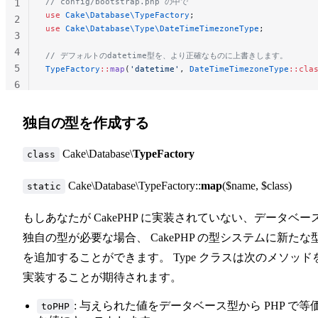
// config/bootstrap.php の中で
1
use
 Cake\Database\TypeFactory
;
2
use
 Cake\Database\Type\DateTimeTimezoneType
;
3
4
// デフォルトのdatetime型を、より正確なものに上書きします。
5
TypeFactory
::
map
(
'datetime'
, 
DateTimeTimezoneType
::cla
6
独自の型を作成する
Cake\Database\
TypeFactory
class
Cake\Database\TypeFactory::
map
($name, $class)
static
もしあなたが CakePHP に実装されていない、データベー
独自の型が必要な場合、 CakePHP の型システムに新たな
を追加することができます。 Type クラスは次のメソッド
実装することが期待されます。
: 与えられた値をデータベース型から PHP で等
toPHP