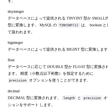
す。
tinyinteger
データベースによって提供される TINYINT 型か SMALLI
型に変換します。 MySQL の
は、 boolean 
TINYINT(1)
て扱われます。
biginteger
データベースによって提供される BIGINT 型に変換しま
float
データベースに応じて DOUBLE 型か FLOAT 型に変換さ
ます。 精度（小数点以下桁数）を指定するために
オプションを使うことができます。
precision
decimal
DECIMAL 型に変換されます。
と
オ
length
precision
ションをサポート します。