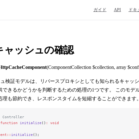
Main Navigation
ガイド
API
ドキ
Pキャッシュの確認
HttpCacheComponent
(ComponentCollection $collection, array $confi
ッシュ検証モデルは、リバースプロキシとしても知られるキャッ
供できるかどうかを判断するための処理の1つです。 このモデ
U処理も節約でき、レスポンスタイムを短縮することができます。
a Controller
 function
 initialize
()
:
 void
rent::
initialize
();