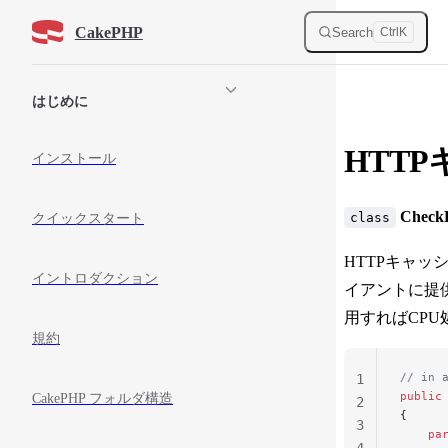
Skip to content
CakePHP
Search
Ctrl
K
Sidebar Navigation
はじめに
HTT
インストール
Check
class
クイックスタート
HTTPキャ
イントロダクション
イアントに提
用すればCP
規約
// in 
1
public
CakePHP フォルダ構造
2
{
3
    pa
4