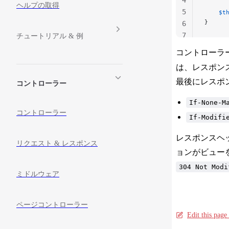
ヘルプの取得
5
    $t
}
6
7
チュートリアル & 例
コントローラ
は、レスポン
最後にレスポ
コントローラー
If-None-M
コントローラー
If-Modifi
レスポンスヘ
リクエスト & レスポンス
ョンがビュー
304 Not Modi
ミドルウェア
ページコントローラー
Edit this pag