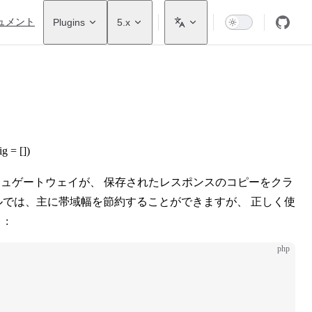
ュメント
Plugins
5.x
g = [])
シュゲートウェイが、 保存されたレスポンスのコピーをクラ
ルでは、主に帯域幅を節約することができますが、 正しく使
:
php