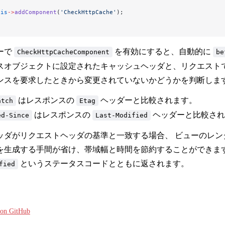
his
->
addComponent
(
'CheckHttpCache'
);
ーで
を有効にすると、自動的に
CheckHttpCacheComponent
be
スオブジェクトに設定されたキャッシュヘッダと、リクエスト
ンスを要求したときから変更されていないかどうかを判断します
はレスポンスの
ヘッダーと比較されます。
atch
Etag
はレスポンスの
ヘッダーと比較され
ed-Since
Last-Modified
ッダがリクエストヘッダの基準と一致する場合、 ビューのレン
を生成する手間が省け、帯域幅と時間を節約することができま
というステータスコードとともに返されます。
fied
e on GitHub