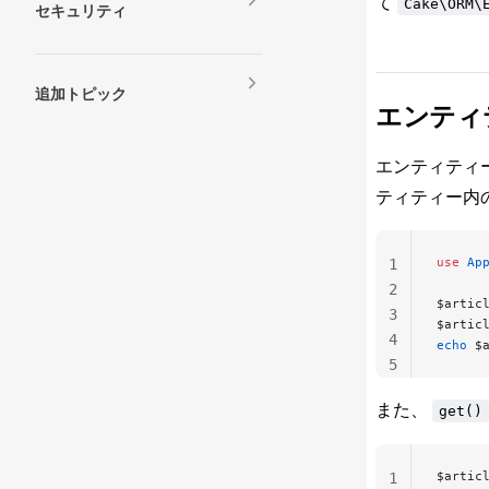
て
Cake\ORM\
セキュリティ
追加トピック
エンティ
エンティティ
ティティー内
use
 Ap
1
2
$artic
3
$artic
4
echo
 $
5
また、
get()
$artic
1