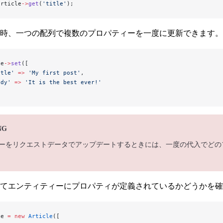
article
->
get
(
'title'
);
時、一つの配列で複数のプロパティーを一度に更新できます。 
le
->
set
([
itle'
 =>
 'My first post'
,
ody'
 =>
 'It is the best ever!'
NG
ーをリクエストデータでアップデートするときには、一度の代入でどの
てエンティティーにプロパティが定義されているかどうかを確認
le 
=
 new
 Article
([