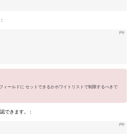
:
php
フィールドに セットできるかホワイトリストで制限するべきで
できます。 :
php