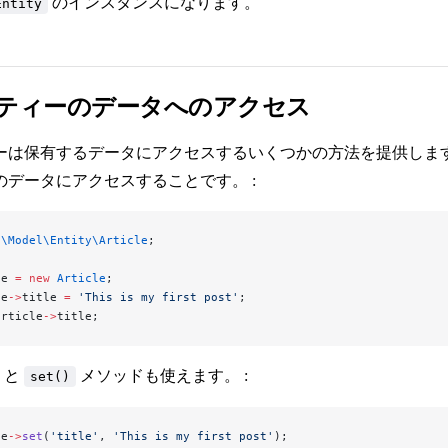
のインスタンスになります。
Entity
ティーのデータへのアクセス
ーは保有するデータにアクセスするいくつかの方法を提供しま
のデータにアクセスすることです。 :
p\Model\Entity\Article
;
le 
=
 new
 Article
;
le
->
title 
=
 'This is my first post'
;
article
->
title;
と
メソッドも使えます。 :
set()
le
->
set
(
'title'
, 
'This is my first post'
);