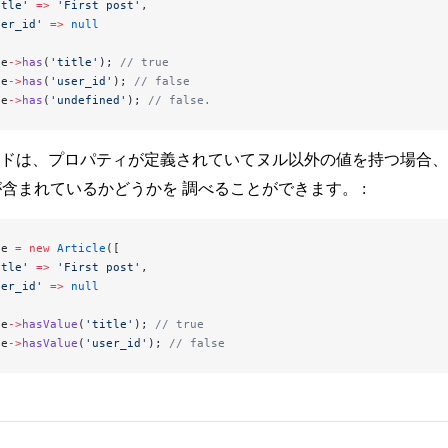
itle'
 =>
 'First post'
,
ser_id'
 =>
 null
le
->
has
(
'title'
); 
// true
le
->
has
(
'user_id'
); 
// false
le
->
has
(
'undefined'
); 
// false.
ドは、プロパティが定義されていてヌル以外の値を持つ場合
値が含まれているかどうかを 調べることができます。 :
le 
=
 new
 Article
([
itle'
 =>
 'First post'
,
ser_id'
 =>
 null
le
->
hasValue
(
'title'
); 
// true
le
->
hasValue
(
'user_id'
); 
// false