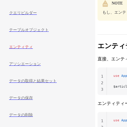
NOTE
もし、エンテ
クエリビルダー
テーブルオブジェクト
エンティ
エンティティ
直接、エンテ
アソシエーション
use
 Ap
1
データの取得と結果セット
2
$artic
3
データの保存
エンティティ
データの削除
use
 Ap
1