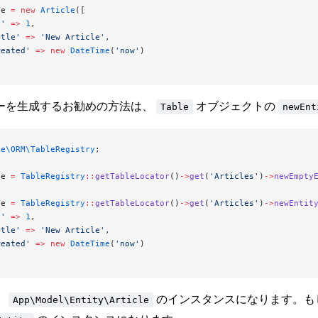
le 
=
 new
 Article
([
d'
 =>
 1
,
itle'
 =>
 'New Article'
,
reated'
 =>
 new
 DateTime
(
'now'
)
ーを生成するお勧めの方法は、
オブジェクトの
Table
newEnt
ke\ORM\TableRegistry
;
le 
=
 TableRegistry
::
getTableLocator
()
->
get
(
'Articles'
)
->
newEmpty
le 
=
 TableRegistry
::
getTableLocator
()
->
get
(
'Articles'
)
->
newEntit
d'
 =>
 1
,
itle'
 =>
 'New Article'
,
reated'
 =>
 new
 DateTime
(
'now'
)
、
のインスタンスになります。も
App\Model\Entity\Article