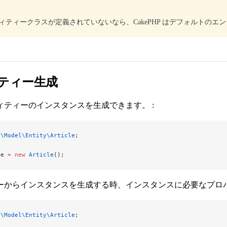
ィティークラスが定義されていないなら、CakePHP はデフォルトのエ
ティー生成
ィティーのインスタンスを生成できます。 :
p\Model\Entity\Article
;
le 
=
 new
 Article
();
ーからインスタンスを生成する時、インスタンスに必要なプロパ
p\Model\Entity\Article
;