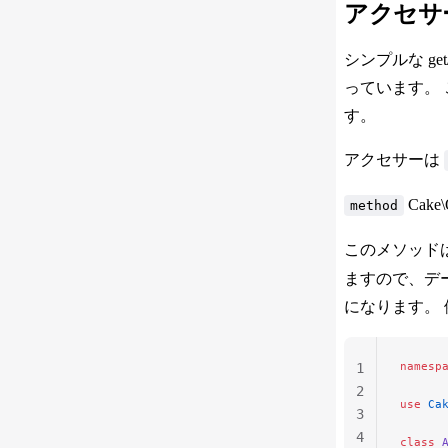
アクセサ
シンプルな g
っています。
す。
アクセサーは
Cake\
method
このメソッド
ますので、デ
になります。 
namesp
1
2
use
 Ca
3
4
class
 