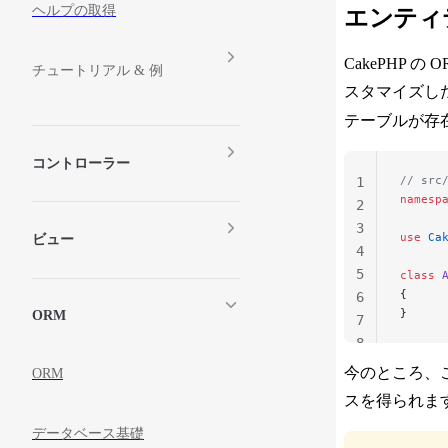
ヘルプの取得
エンティ
CakePHP
チュートリアル & 例
スタマイズし
テーブルが存
コントローラー
// src
1
namesp
2
3
use
 Ca
ビュー
4
5
class
 
{
6
}
ORM
7
8
今のところ、こ
ORM
スを得られま
データベース基礎