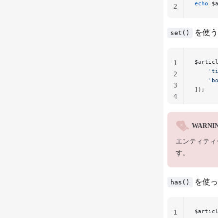
echo
 $
2
を使う
set()
$artic
1
    't
2
    'b
3
]);
4
WARNI
エンティティ
す。
を使っ
has()
$artic
1