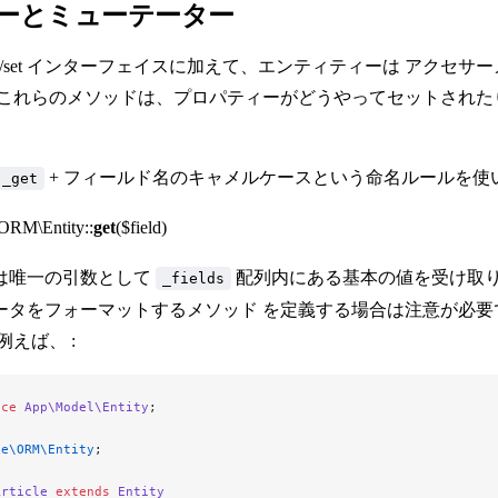
ーとミューテーター
et/set インターフェイスに加えて、エンティティーは アク
 これらのメソッドは、プロパティーがどうやってセットされた
+ フィールド名のキャメルケースという命名ルールを使
_get
ORM\Entity::
get
($field)
は唯一の引数として
配列内にある基本の値を受け取り
_fields
ータをフォーマットするメソッド を定義する場合は注意が必
例えば、 :
ace
 App\Model\Entity
;
ke\ORM\Entity
;
Article
 extends
 Entity