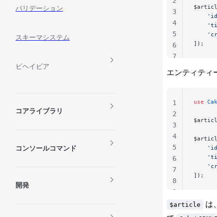
2
$artic
バリデーション
3
    'i
4
    't
5
    'c
スキーマシステム
]);
6
7
ビヘイビア
エンティティ
use
 Ca
1
コアライブラリ
2
$artic
3
4
$artic
5
    'i
コンソールコマンド
    't
6
    'c
7
]);
8
開発
9
は
$article