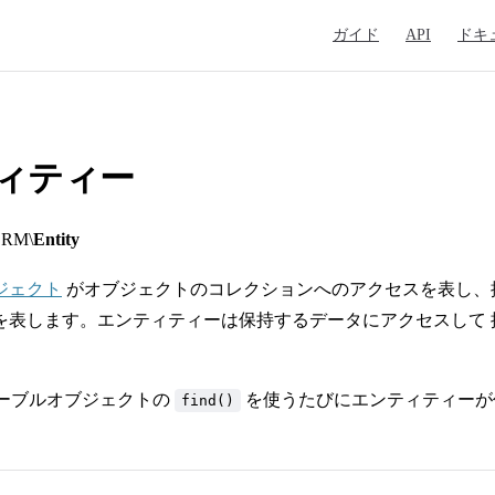
Main Navigation
ガイド
API
ドキ
ィティー
ORM\
Entity
ジェクト
がオブジェクトのコレクションへのアクセスを表し、
を表します。エンティティーは保持するデータにアクセスして
 でテーブルオブジェクトの
を使うたびにエンティティーが
find()