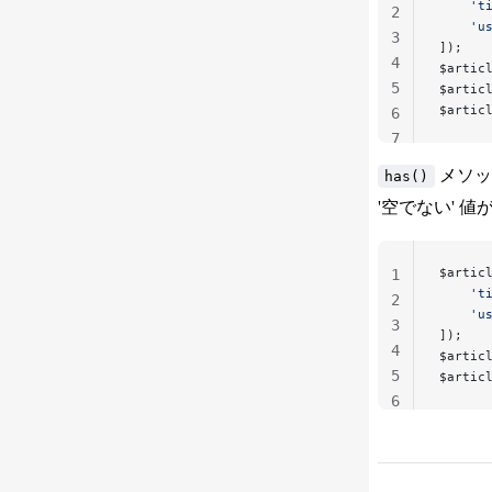
    't
2
    'u
3
]);
4
$artic
5
$artic
$artic
6
7
メソッ
has()
'空でない' 
$artic
1
    't
2
    'u
3
]);
4
$artic
5
$artic
6