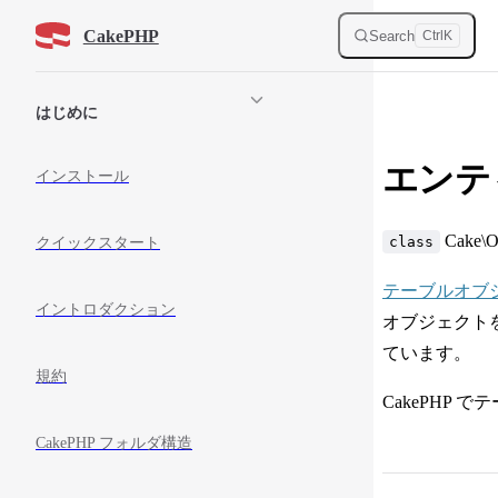
Skip to content
CakePHP
Search
Ctrl
K
Sidebar Navigation
はじめに
エンテ
インストール
Cake\
class
クイックスタート
テーブルオブ
イントロダクション
オブジェクト
ています。
規約
CakePHP
CakePHP フォルダ構造