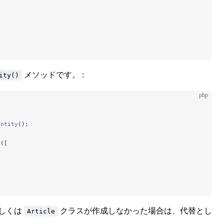
メソッドです。 :
ity()
php
Entity
();
y
([
しくは
クラスが作成しなかった場合は、代替とし
Article