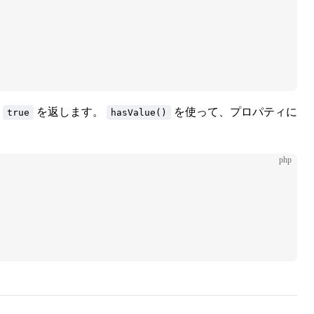
、
を返します。
を使って、プロパティに
true
hasValue()
php