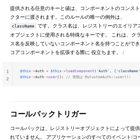
提供される任意のキーと値は、コンポーネントのコンスト
クターに渡されます。このルールの唯一の例外は、
です。クラス名は、レジストリーのエイリア
className
オブジェクトに使用される特殊なキーです。 これは、ク
ス名を反映していないコンポーネント名を持つことができ
コアコンポーネントを拡張する際に 役立ちます。 :
$this
->
Auth 
=
 $this
->
loadComponent
(
'Auth'
, [
'className
1
$this
->
Auth
->
user
(); 
// 実態は MyCustomAuth::user();
2
コールバックトリガー
コールバックは、レジストリーオブジェクトによって提供
れていません。 アプリケーションのすべてのイベント/コ