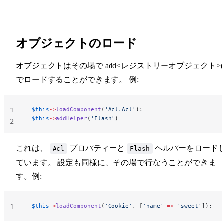
オブジェクトのロード
オブジェクトはその場で add<レジストリーオブジェクト>(
でロードすることができます。 例:
$this
->
loadComponent
(
'Acl.Acl'
);
1
$this
->
addHelper
(
'Flash'
)
2
これは、
プロパティーと
ヘルパーをロード
Acl
Flash
ています。 設定も同様に、その場で行なうことができま
す。例:
$this
->
loadComponent
(
'Cookie'
, [
'name'
 =>
 'sweet'
]);
1