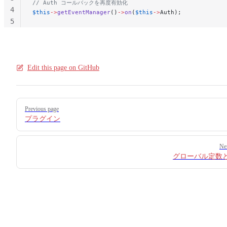
// Auth コールバックを再度有効化
4
$this
->
getEventManager
()
->
on
(
$this
->
Auth);
5
Edit this page on GitHub
Pager
Previous page
プラグイン
Ne
グローバル定数