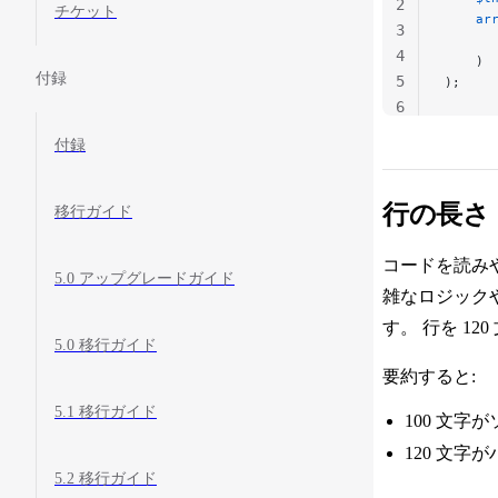
2
チケット
    ar
3
      
4
    )
付録
5
);
6
付録
行の長さ
移行ガイド
コードを読みや
5.0 アップグレードガイド
雑なロジック
す。 行を 1
5.0 移行ガイド
要約すると:
5.1 移行ガイド
100 文字
120 文字
5.2 移行ガイド