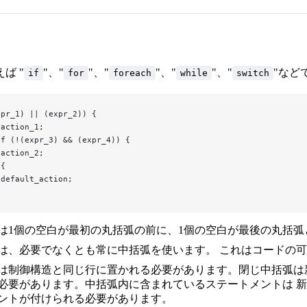
ば "
"、"
"、"
"、"
"、"
"など
if
for
foreach
while
switch
xpr_1) || (expr_2)) {
 action_1;
if (!(expr_3) && (expr_4)) {
 action_2;
 {
 default_action;
は1個の空白が最初の丸括弧の前に、1個の空白が最後の丸括
は、必要でなくとも常に中括弧を使います。 これはコードの
は制御構造と同じ行に置かれる必要があります。閉じ中括弧は
必要があります。中括弧内に含まれているステートメントは 
ントが付けられる必要があります。