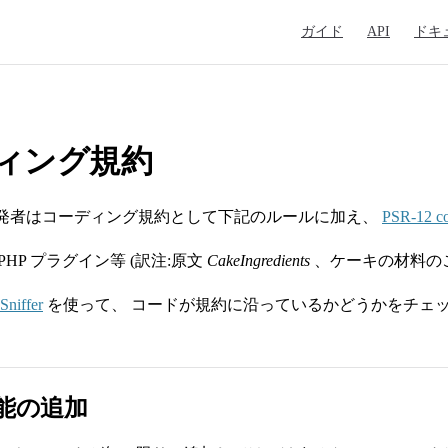
Main Navigation
ガイド
API
ドキ
ィング規約
 の開発者はコーディング規約として下記のルールに加え、
PSR-12 co
ePHP プラグイン等 (訳注:原文
CakeIngredients
、ケーキの材料の
niffer
を使って、 コードが規約に沿っているかどうかをチェ
能の追加