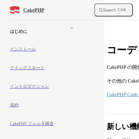
Skip to content
CakePHP
Search
Ctrl
K
Sidebar Navigation
はじめに
コーデ
インストール
CakePHP
クイックスタート
その他の Cak
イントロダクション
CakePHP Code S
規約
CakePHP フォルダ構造
新しい機