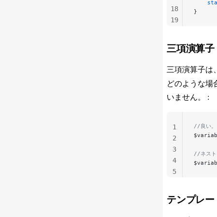
    st
18
}
19
20
21
三項演算子
22
三項演算子は
どのような場
いません。 :
//良い
1
$varia
2
3
//ネス
4
$varia
5
テンプレー