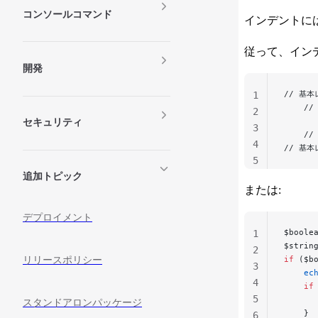
コンソールコマンド
インデントに
従って、イン
開発
// 基本
1
    /
2
      
セキュリティ
3
    /
4
// 基本
5
追加トピック
または:
デプロイメント
$boole
1
$strin
2
if
 ($b
リリースポリシー
3
    ec
4
    if
5
      
スタンドアロンパッケージ
    }
6