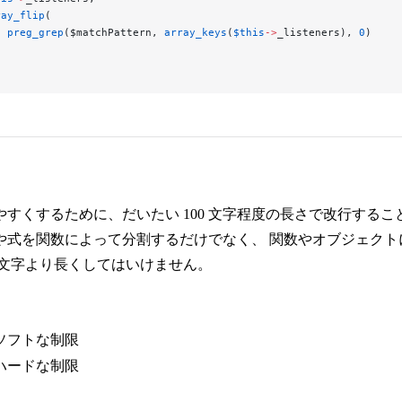
ray_flip
(
  preg_grep
($matchPattern, 
array_keys
(
$this
->
_listeners), 
0
)
すくするために、だいたい 100 文字程度の長さで改行することを
や式を関数によって分割するだけでなく、 関数やオブジェク
20 文字より長くしてはいけません。
がソフトな制限
がハードな制限