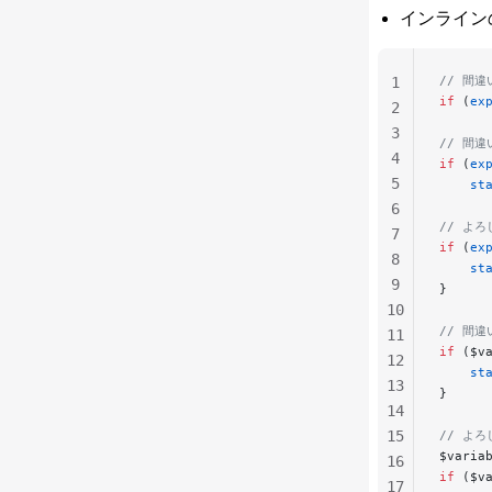
インライン
// 間
1
if
 (
ex
2
3
// 間
4
if
 (
ex
5
    st
6
// よろ
7
if
 (
ex
8
    st
9
}
10
// 間
11
if
 ($v
12
    st
13
}
14
15
// よろ
$varia
16
if
 ($v
17