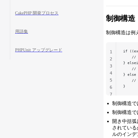
CakePHP 開発プロセス
制御構造
用語集
制御構造は例え
PHPUnit アップグレード
if ((e
1
    //
2
} else
3
    //
4
} else
5
    //
}
6
7
制御構造で
制御構造で
開き中括弧
されている
ルのインデ