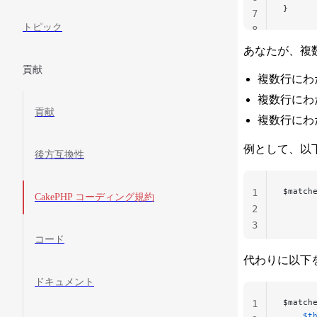
}
7
トピック
8
あなたが、複
貢献
複数行にわ
複数行にわ
貢献
複数行にわ
例として、以
後方互換性
$match
1
CakePHP コーディング規約
      
2
      
3
コード
代わりに以下を
ドキュメント
$match
1
    $t