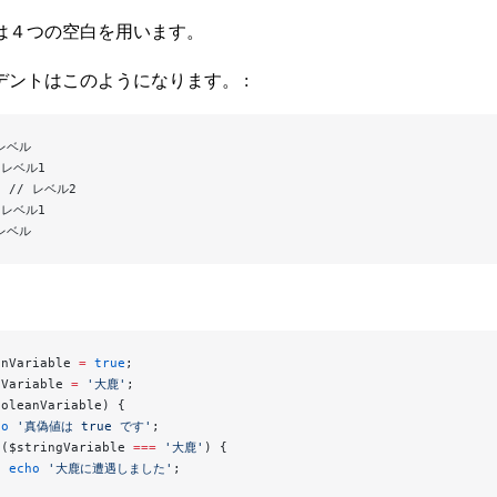
は４つの空白を用います。
デントはこのようになります。 :
レベル
/ レベル1
  // レベル2
/ レベル1
レベル
anVariable 
=
 true
;
gVariable 
=
 '大鹿'
;
ooleanVariable) {
ho
 '真偽値は true です'
;
 ($stringVariable 
===
 '大鹿'
) {
  echo
 '大鹿に遭遇しました'
;