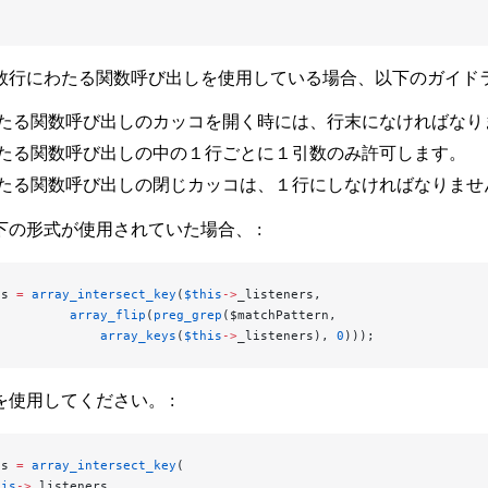
数行にわたる関数呼び出しを使用している場合、以下のガイド
たる関数呼び出しのカッコを開く時には、行末になければなり
たる関数呼び出しの中の１行ごとに１引数のみ許可します。
たる関数呼び出しの閉じカッコは、１行にしなければなりませ
下の形式が使用されていた場合、 :
es 
=
 array_intersect_key
(
$this
->
_listeners,
          array_flip
(
preg_grep
($matchPattern,
              array_keys
(
$this
->
_listeners), 
0
)));
使用してください。 :
es 
=
 array_intersect_key
(
his
->
_listeners,