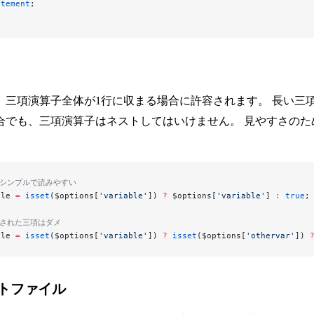
atement
;
、三項演算子全体が1行に収まる場合に許容されます。 長い三
合でも、三項演算子はネストしてはいけません。 見やすさの
。シンプルで読みやすい
ble 
=
 isset
($options[
'variable'
]) 
?
 $options[
'variable'
] 
:
 true
;
トされた三項はダメ
ble 
=
 isset
($options[
'variable'
]) 
?
 isset
($options[
'othervar'
]) 
トファイル