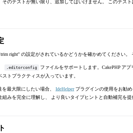
、そのテストが無い限り、追加してはいけません。 このテス
定
 "trim right" の設定がされているかどうかを確かめてくだ
は、
ファイルをサポートします。CakePHP 
.editorconfig
ベストプラクティスが入っています。
換性を最大限にしたい場合、
IdeHelper
プラグインの使用をお勧めし
仕組みを完全に理解し、 より良いタイプヒントと自動補完を提
ト