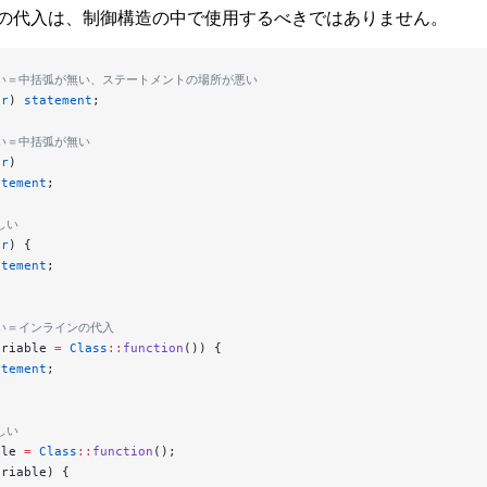
の代入は、制御構造の中で使用するべきではありません。
違い＝中括弧が無い、ステートメントの場所が悪い
pr
) 
statement
;
違い＝中括弧が無い
pr
)
atement
;
しい
pr
) {
atement
;
違い＝インラインの代入
ariable 
=
 Class
::
function
()) {
atement
;
しい
ble 
=
 Class
::
function
();
ariable) {