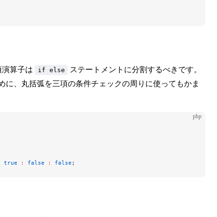
項演算子は
ステートメントに分割するべきです。
if else
ために、丸括弧を三項の条件チェックの周りに使ってもかま
php
?
 true
 :
 false
 :
 false
;