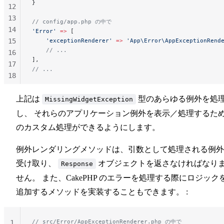
}
12
13
// config/app.php の中で
14
'Error'
 =>
 [
15
    'exceptionRenderer'
 =>
 'App\Error\AppExceptionRend
    // ...
16
],
17
// ...
18
19
20
上記は
型のあらゆる例外を処
MissingWidgetException
21
し、 それらのアプリケーション例外を表示／処理するた
のカスタム処理ができるようにします。
例外レンダリングメソッドは、引数として処理される例外
受け取り、
オブジェクトを返さなければなり
Response
せん。 また、CakePHP のエラーを処理する際にロジック
追加するメソッドを実装することもできます。 :
// src/Error/AppExceptionRenderer.php の中で
1