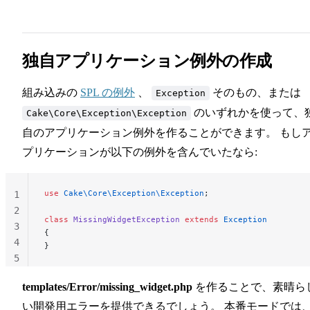
24
独自アプリケーション例外の作成
組み込みの
SPL の例外
、
そのもの、または
Exception
のいずれかを使って、
Cake\Core\Exception\Exception
自のアプリケーション例外を作ることができます。 もし
プリケーションが以下の例外を含んでいたなら:
use
 Cake\Core\Exception\Exception
;
1
2
class
 MissingWidgetException
 extends
 Exception
3
{
4
}
5
templates/Error/missing_widget.php
を作ることで、素晴ら
い開発用エラーを提供できるでしょう。 本番モードでは