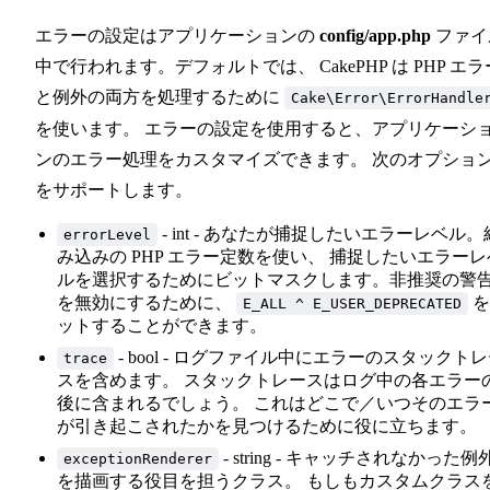
エラーの設定はアプリケーションの
config/app.php
ファイ
中で行われます。デフォルトでは、 CakePHP は PHP エラ
と例外の両方を処理するために
Cake\Error\ErrorHandle
を使います。 エラーの設定を使用すると、アプリケーシ
ンのエラー処理をカスタマイズできます。 次のオプショ
をサポートします。
- int - あなたが捕捉したいエラーレベル。
errorLevel
み込みの PHP エラー定数を使い、 捕捉したいエラーレ
ルを選択するためにビットマスクします。非推奨の警
を無効にするために、
を
E_ALL ^ E_USER_DEPRECATED
ットすることができます。
- bool - ログファイル中にエラーのスタックト
trace
スを含めます。 スタックトレースはログ中の各エラー
後に含まれるでしょう。 これはどこで／いつそのエラ
が引き起こされたかを見つけるために役に立ちます。
- string - キャッチされなかった例
exceptionRenderer
を描画する役目を担うクラス。 もしもカスタムクラス