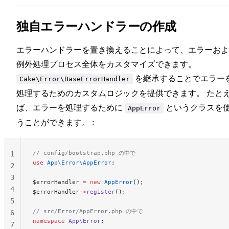
20
独自エラーハンドラーの作成
エラーハンドラーを置き換えることによって、エラーおよ
例外処理プロセス全体をカスタマイズできます。
を継承することでエラー
Cake\Error\BaseErrorHandler
処理するためのカスタムロジックを提供できます。 たと
ば、エラーを処理するために
というクラスを
AppError
うことができます。 :
// config/bootstrap.php の中で
1
use
 App\Error\AppError
;
2
3
$errorHandler 
=
 new
 AppError
();
4
$errorHandler
->
register
();
5
// src/Error/AppError.php の中で
6
namespace
 App\Error
;
7