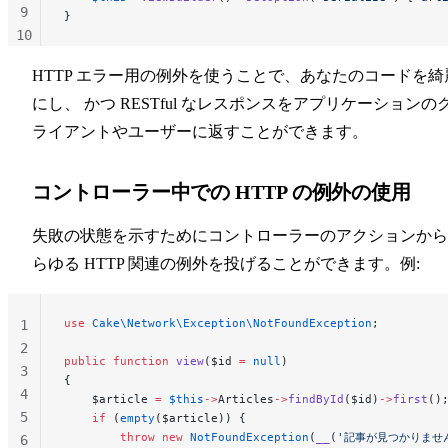
9
}
10
11
HTTP エラー用の例外を使うことで、あなたのコードを綺
にし、 かつ RESTful なレスポンスをアプリケーションの
ライアントやユーザーに返すことができます。
コントローラー中での HTTP の例外の使用
失敗の状態を示すためにコントローラーのアクションから
らゆる HTTP 関連の例外を投げることができます。例:
use
 Cake\Network\Exception\NotFoundException
;
1
2
public
 function
 view
($id 
=
 null
)
3
{
4
    $article 
=
 $this
->
Articles
->
findById
($id)
->
first
()
5
    if
 (
empty
($article)) {
        throw
 new
 NotFoundException
(
__
(
'記事が見つかりませ
6