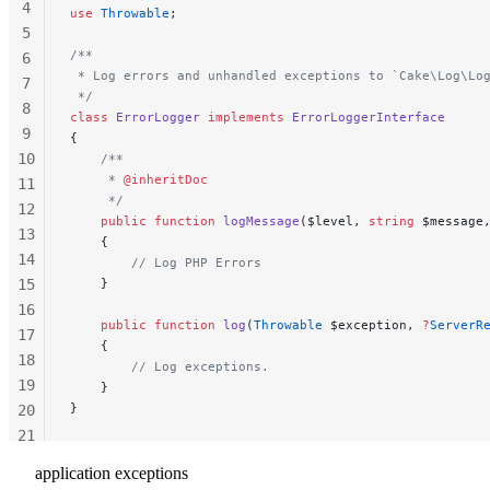
4
use
 Throwable
;
5
/**
6
 * Log errors and unhandled exceptions to `Cake\Log\Lo
7
 */
8
class
 ErrorLogger
 implements
 ErrorLoggerInterface
9
{
10
    /**
     * 
@inheritDoc
11
     */
12
    public
 function
 logMessage
($level, 
string
 $message
13
    {
14
        // Log PHP Errors
15
    }
16
    public
 function
 log
(
Throwable
 $exception, 
?
ServerR
17
    {
18
        // Log exceptions.
19
    }
}
20
21
22
application exceptions
23