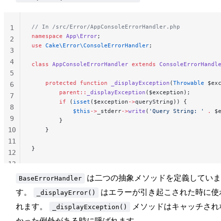
// In /src/Error/AppConsoleErrorHandler.php
1
namespace
 App\Error
;
2
use
 Cake\Error\ConsoleErrorHandler
;
3
4
class
 AppConsoleErrorHandler
 extends
 ConsoleErrorHandl
5
    protected
 function
 _displayException
(
Throwable
 $ex
6
        parent::
_displayException
($exception);
7
        if
 (
isset
($exception
->
queryString)) {
8
            $this
->
_stderr
->
write
(
'Query String: '
 .
 $
9
        }
10
    }
11
}
12
13
14
は二つの抽象メソッドを定義していま
BaseErrorHandler
す。
はエラーが引き起こされた時に使
_displayError()
れます。
メソッドはキャッチされ
_displayException()
かった例外がある時に呼ばれます。