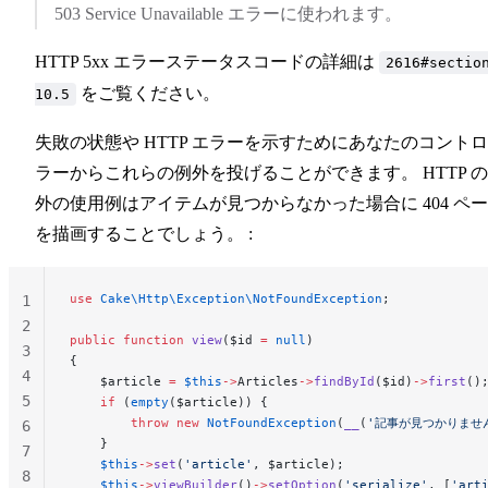
503 Service Unavailable エラーに使われます。
HTTP 5xx エラーステータスコードの詳細は
2616#sectio
をご覧ください。
10.5
失敗の状態や HTTP エラーを示すためにあなたのコント
ラーからこれらの例外を投げることができます。 HTTP 
外の使用例はアイテムが見つからなかった場合に 404 ペ
を描画することでしょう。 :
use
 Cake\Http\Exception\NotFoundException
;
1
2
public
 function
 view
($id 
=
 null
)
3
{
4
    $article 
=
 $this
->
Articles
->
findById
($id)
->
first
()
5
    if
 (
empty
($article)) {
        throw
 new
 NotFoundException
(
__
(
'記事が見つかりませ
6
    }
7
    $this
->
set
(
'article'
, $article);
8
    $this
->
viewBuilder
()
->
setOption
(
'serialize'
, [
'art