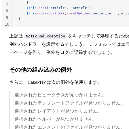
    }
7
    $this
->
set
(
'article'
, 
'article'
);
8
    $this
->
viewBuilder
()
->
setOption
(
'serialize'
, [
'art
9
}
10
11
上記は
をキャッチして処理するため
NotFoundException
例外ハンドラーを設定するでしょう。 デフォルトではエ
ーページを作り、例外をログに記録するでしょう。
その他の組み込みの例外
さらに、CakePHP は次の例外を使用します。
選択されたビュークラスが見つかりません。
選択されたテンプレートファイルが見つかりません。
選択されたレイアウトが見つかりません。
選択されたヘルパーが見つかりません。
選択されたエレメントのファイルが見つかりません。