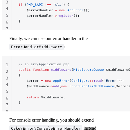
3
if
 (
PHP_SAPI
 !==
 'cli'
) {
4
    $errorHandler 
=
 new
 AppError
();
5
    $errorHandler
->
register
();
}
6
7
Finally, we can use our error handler in the
:
ErrorHandlerMiddleware
// in src/Application.php
1
public
 function
 middleware
(
MiddlewareQueue
 $middleware
2
{
3
    $error 
=
 new
 AppError
(
Configure
::
read
(
'Error'
));
4
    $middleware
->
add
(
new
 ErrorHandlerMiddleware
($error
5
    return
 $middleware;
6
}
7
8
For console error handling, you should extend
instead:
Cake\Error\ConsoleErrorHandler