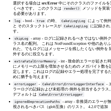
選択する場合は
src/Error
中にそのクラスのファイルを
くべきです。 このクラスは
メソッドを実装
render()
る必要があります。
- bool -
の時、
によって例
log
true
Cake\Log\Log
と そのスタックトレースが
に記録され
Cake\Log\Log
す。
- array - ログに記録されるべきではない例外
skipLog
ラス名の配列。 これは NotFoundException や他のあり
れた、でもログにはメッセージを残したくない例外を 
外するのに役立ちます。
- int - 致命的エラーが起きた
extraFatalErrorMemory
にメモリーの上限を増加させるための メガバイト数を
定します。これはログの記録やエラー処理を完了する
めに猶予を与えます。
-
- 
errorLogger
Cake\Error\ErrorLoggerInterface
ラーログの記録および未処理の 例外を担当するクラス
デフォルトは
Cake\Error\ErrorLogger
- array - 非推奨のエラーが
ignoredDeprecationPaths
視されるべきパス（glob互換）のリスト。 4.2.0で追加