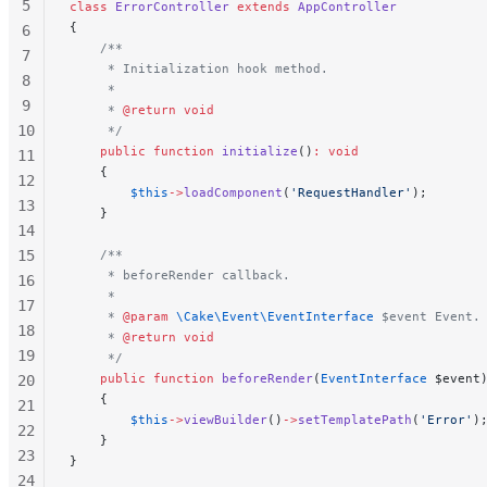
5
class
 ErrorController
 extends
 AppController
{
6
    /**
7
     * Initialization hook method.
8
     *
9
     * 
@return
 void
10
     */
    public
 function
 initialize
()
:
 void
11
    {
12
        $this
->
loadComponent
(
'RequestHandler'
);
13
    }
14
15
    /**
     * beforeRender callback.
16
     *
17
     * 
@param
 \Cake\Event\EventInterface
 $event Event.
18
     * 
@return
 void
19
     */
    public
 function
 beforeRender
(
EventInterface
 $event
20
    {
21
        $this
->
viewBuilder
()
->
setTemplatePath
(
'Error'
)
22
    }
23
}
24