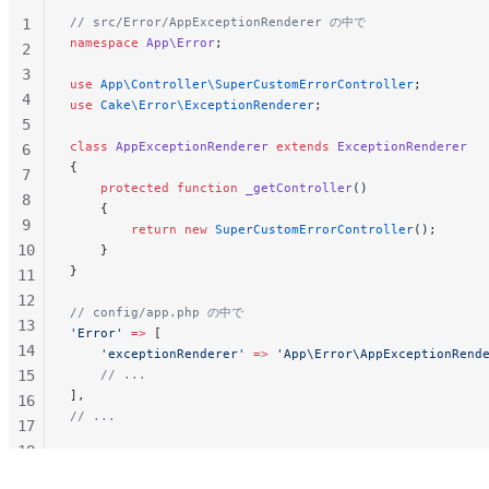
// src/Error/AppExceptionRenderer の中で
1
namespace
 App\Error
;
2
3
use
 App\Controller\SuperCustomErrorController
;
4
use
 Cake\Error\ExceptionRenderer
;
5
class
 AppExceptionRenderer
 extends
 ExceptionRenderer
6
{
7
    protected
 function
 _getController
()
8
    {
9
        return
 new
 SuperCustomErrorController
();
10
    }
}
11
12
// config/app.php の中で
13
'Error'
 =>
 [
14
    'exceptionRenderer'
 =>
 'App\Error\AppExceptionRend
15
    // ...
],
16
// ...
17
18
19