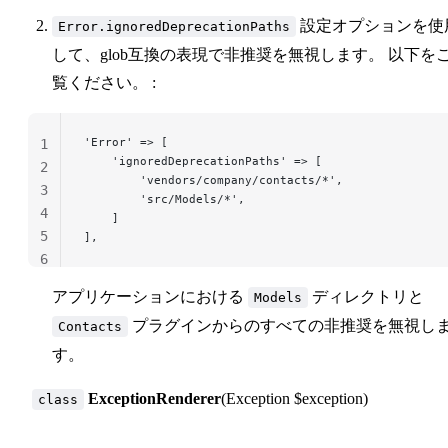
設定オプションを使
Error.ignoredDeprecationPaths
して、glob互換の表現で非推奨を無視します。 以下を
覧ください。 :
'Error' => [
1
    'ignoredDeprecationPaths' => [
2
        'vendors/company/contacts/*',
3
        'src/Models/*',
4
    ]
5
],
6
アプリケーションにおける
ディレクトリと
Models
プラグインからのすべての非推奨を無視し
Contacts
す。
ExceptionRenderer
(Exception $exception)
class