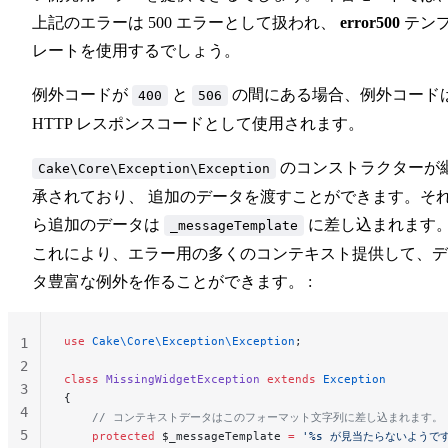
上記のエラーは 500 エラーとして扱われ、
error500
テン
レートを使用するでしょう。
例外コードが
と
の間にある場合、例外コード
400
506
HTTP レスポンスコードとして使用されます。
のコンストラクターが
Cake\Core\Exception\Exception
承されており、 追加のデータを渡すことができます。そ
ら追加のデータは
に差し込まれます
_messageTemplate
これにより、エラー用の多くのコンテキスト提供して、デ
タ豊富な例外を作ることができます。 :
use
 Cake\Core\Exception\Exception
;
1
2
class
 MissingWidgetException
 extends
 Exception
3
{
4
    // コンテキストデータはこのフォーマット文字列に差し込まれます。
5
    protected
 $_messageTemplate 
=
 '%s が見当たらないようで