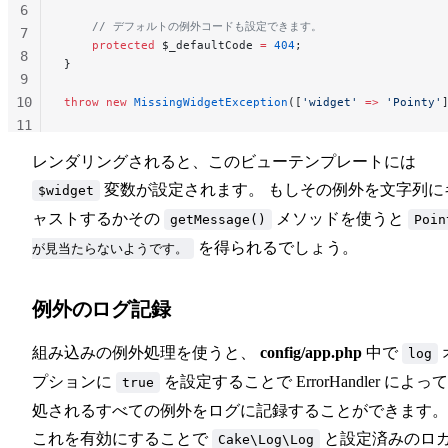
6
    // デフォルトの例外コードも設定できます。
7
    protected
 $_defaultCode 
=
 404
;
8
}
9
10
throw
 new
 MissingWidgetException
([
'widget'
 =>
 'Pointy'
11
12
レンダリングされると、このビューテンプレートには
変数が設定されます。 もしその例外を文字列に
$widget
ャストするかその
メソッドを使うと
getMessage()
Poin
を得られるでしょう。
が見当たらないようです。
例外のログ記録
組み込みの例外処理を使うと、
config/app.php
中で
log
プションに
を設定することで ErrorHandler によっ
true
処されるすべての例外をログに記録することができます。
これを有効にすることで
と設定済みのロ
Cake\Log\Log