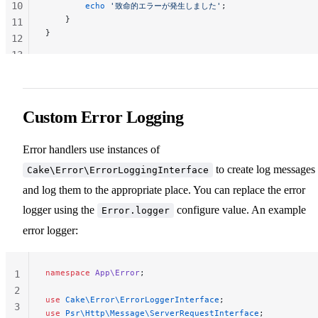
10
        echo
 '致命的エラーが発生しました'
;
    }
11
}
12
13
14
Custom Error Logging
Error handlers use instances of
to create log messages
Cake\Error\ErrorLoggingInterface
and log them to the appropriate place. You can replace the error
logger using the
configure value. An example
Error.logger
error logger:
namespace
 App\Error
;
1
2
use
 Cake\Error\ErrorLoggerInterface
;
3
use
 Psr\Http\Message\ServerRequestInterface
;