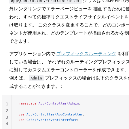
クラスは CakePHP の
App\Controller\ErrorController
外レンダリングでエラーページビューを 描画するために
われ、すべての標準リクエストライフサイクルイベントを
け取ります。 このクラスを変更することで、どのコンポ
ネントが使用され、どのテンプレートが描画されるかを制
できます。
アプリケーション内で
プレフィックスルーティング
を利
している場合は、 それぞれのルーティングプレフィック
に対してカスタムエラーコントローラーを作成できます。
例えば、
プレフィックスの場合は以下のクラスを
Admin
成することができます。 :
namespace
 App\Controller\Admin
;
1
2
use
 App\Controller\AppController
;
3
use
 Cake\Event\EventInterface
;
4