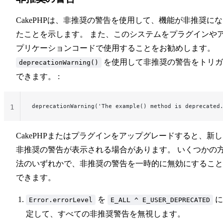
CakePHPは、非推奨の警告を使用して、機能が非推奨に
たことを示します。 また、このシステムをプラグインや
プリケーションコードで使用することをお勧めします。
を使用して非推奨の警告をトリガ
deprecationWarning()
できます。 :
deprecationWarning('The example() method is deprecated
1
CakePHPまたはプラグインをアップグレードすると、新
非推奨の警告が表示される場合があります。 いくつかの
法のいずれかで、非推奨の警告を一時的に無効にすること
できます。
を
に
Error.errorLevel
E_ALL ^ E_USER_DEPRECATED
定して、すべての非推奨警告を無視します。