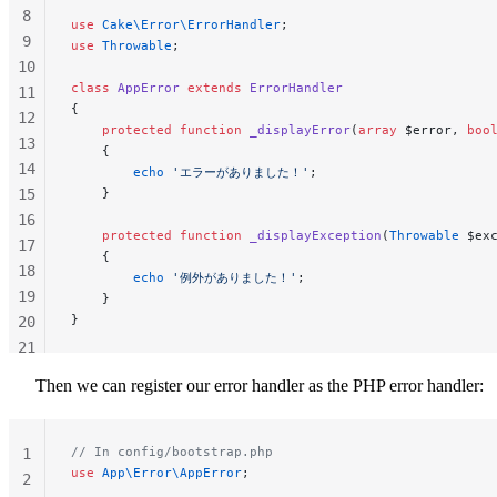
8
use
 Cake\Error\ErrorHandler
;
9
use
 Throwable
;
10
class
 AppError
 extends
 ErrorHandler
11
{
12
    protected
 function
 _displayError
(
array
 $error, 
boo
13
    {
14
        echo
 'エラーがありました！'
;
15
    }
16
    protected
 function
 _displayException
(
Throwable
 $ex
17
    {
18
        echo
 '例外がありました！'
;
19
    }
}
20
21
22
Then we can register our error handler as the PHP error handler:
23
24
// In config/bootstrap.php
1
use
 App\Error\AppError
;
2