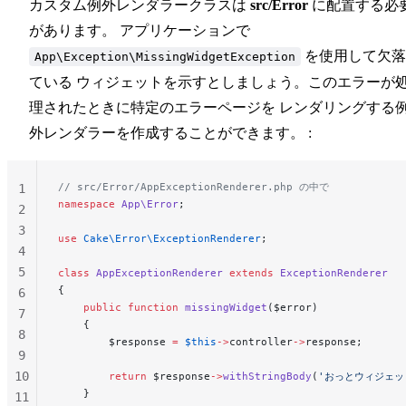
カスタム例外レンダラークラスは
src/Error
に配置する必
があります。 アプリケーションで
を使用して欠落
App\Exception\MissingWidgetException
ている ウィジェットを示すとしましょう。このエラーが
理されたときに特定のエラーページを レンダリングする
外レンダラーを作成することができます。 :
// src/Error/AppExceptionRenderer.php の中で
1
namespace
 App\Error
;
2
3
use
 Cake\Error\ExceptionRenderer
;
4
5
class
 AppExceptionRenderer
 extends
 ExceptionRenderer
{
6
    public
 function
 missingWidget
($error)
7
    {
8
        $response 
=
 $this
->
controller
->
response;
9
10
        return
 $response
->
withStringBody
(
'おっとウィジェッ
    }
11