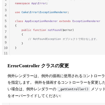
namespace
 App\Error
;
2
3
use
 Cake\Error\ExceptionRenderer
;
4
5
class
 AppExceptionRenderer
 extends
 ExceptionRenderer
{
6
    public
 function
 notFound
($error)
7
    {
8
        // NotFoundException オブジェクトで何かをします。
9
    }
10
}
11
12
ErrorController クラスの変更
例外レンダラーは、例外の描画に使用されるコントローラ
を指定します。 例外を描画するコントローラーを変更し
い場合は、例外レンダラーの
メソッ
_getController()
をオーバーライドしてください: