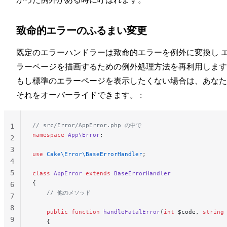
致命的エラーのふるまい変更
既定のエラーハンドラーは致命的エラーを例外に変換し 
ラーページを描画するための例外処理方法を再利用します
もし標準のエラーページを表示したくない場合は、あなた
それをオーバーライドできます。 :
// src/Error/AppError.php の中で
1
namespace
 App\Error
;
2
3
use
 Cake\Error\BaseErrorHandler
;
4
5
class
 AppError
 extends
 BaseErrorHandler
{
6
    // 他のメソッド
7
8
    public
 function
 handleFatalError
(
int
 $code, 
string
9
    {