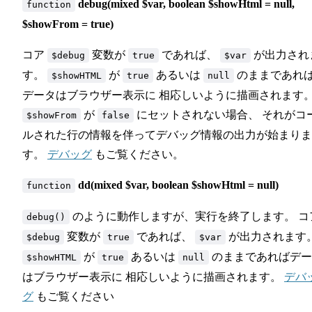
debug(mixed $var, boolean $showHtml = null,
function
$showFrom = true)
コア
変数が
であれば、
が出力され
$debug
true
$var
す。
が
あるいは
のままであれ
$showHTML
true
null
データはブラウザー表示に 相応しいように描画されます
が
にセットされない場合、 それがコ
$showFrom
false
ルされた行の情報を伴ってデバッグ情報の出力が始まりま
す。
デバッグ
もご覧ください。
dd(mixed $var, boolean $showHtml = null)
function
のように動作しますが、実行を終了します。 コ
debug()
変数が
であれば、
が出力されます
$debug
true
$var
が
あるいは
のままであればデー
$showHTML
true
null
はブラウザー表示に 相応しいように描画されます。
デバ
グ
もご覧ください