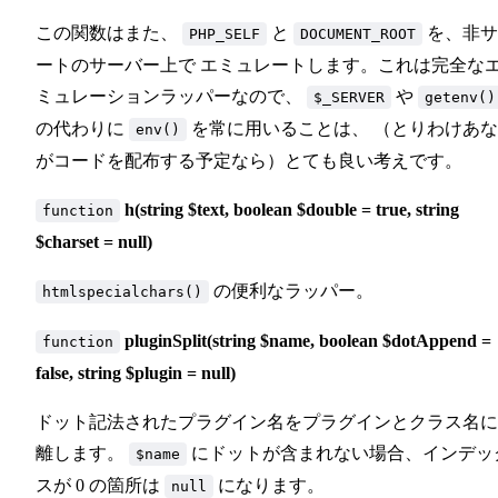
この関数はまた、
と
を、非サ
PHP_SELF
DOCUMENT_ROOT
ートのサーバー上で エミュレートします。これは完全な
ミュレーションラッパーなので、
や
$_SERVER
getenv()
の代わりに
を常に用いることは、 （とりわけあ
env()
がコードを配布する予定なら）とても良い考えです。
h(string $text, boolean $double = true, string
function
$charset = null)
の便利なラッパー。
htmlspecialchars()
pluginSplit(string $name, boolean $dotAppend =
function
false, string $plugin = null)
ドット記法されたプラグイン名をプラグインとクラス名に
離します。
にドットが含まれない場合、インデッ
$name
スが 0 の箇所は
になります。
null