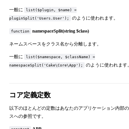
一般に
list($plugin, $name) =
のように使われます。
pluginSplit('Users.User');
namespaceSplit(string $class)
function
ネームスペースをクラス名から分離します。
一般に
list($namespace, $className) =
のように使われます
namespaceSplit('Cake\Core\App');
コア定義定数
以下のほとんどの定数はあなたのアプリケーション内部の
スへの参照です。
APP