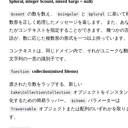
$plural, integer $count, mixed $args = null)
の数を数え、
と
に基いて
$count
$singular
$plural
数形を正しく処理したメッセージを返します。 また、あ
たがコンテキストを指定することができます。 幾つかの
語が、数に応じた複数形の形式を一つ以上持っています。
コンテキストは、同じドメイン内で、それがユニークな翻
文字列の一意の識別子です。
collection(mixed $items)
function
渡された引数をラップする、新しい
オブジェクトをインスタン
Cake\Collection\Collection
化するための簡易ラッパー。
パラメーターは
$items
オブジェクトまたは配列のいずれかを取り
Traversable
す。