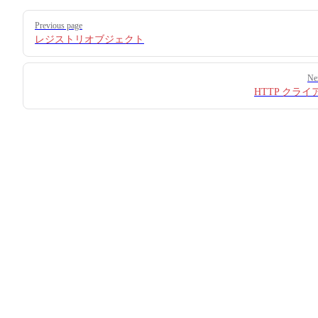
Pager
Previous page
レジストリオブジェクト
Ne
HTTP クライ