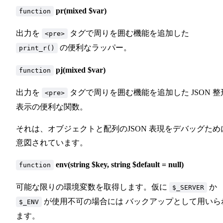
pr(mixed $var)
function
出力を
タグで周りを囲む機能を追加した
<pre>
の便利なラッパー。
print_r()
pj(mixed $var)
function
出力を
タグで周りを囲む機能を追加した JSON 整
<pre>
表示の便利な関数。
それは、オブジェクトと配列のJSON 表現をデバッグため
意図されています。
env(string $key, string $default = null)
function
可能な限りの環境変数を取得します。仮に
か
$_SERVER
が使用不可の場合には バックアップとして用いら
$_ENV
ます。