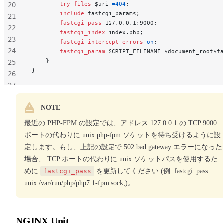
        try_files 
$uri 
=404
;
20
        include 
fastcgi_params;
21
        fastcgi_pass 
127.0.0.1:9000;
22
        fastcgi_index 
index.php;
23
        fastcgi_intercept_errors 
on
;
24
        fastcgi_param 
SCRIPT_FILENAME $document_root$f
    }
25
}
26
27
28
NOTE
29
30
最近の PHP-FPM の設定では、アドレス 127.0.0.1 の TCP 9000
31
ポートの代わりに unix php-fpm ソケットを待ち受けるように設
定します。もし、上記の設定で 502 bad gateway エラーになった
場合、 TCP ポートの代わりに unix ソケットパスを使用するた
めに
fastcgi_pass
を更新してください (例: fastcgi_pass
unix:/var/run/php/php7.1-fpm.sock;)。
NGINX Unit