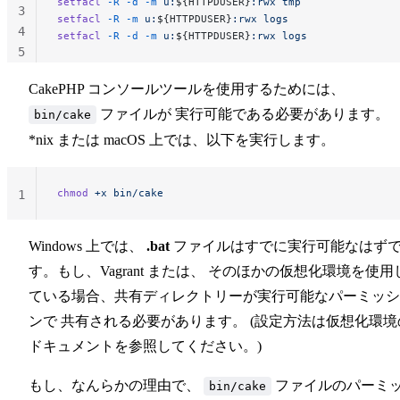
setfacl
 -R
 -d
 -m
 u:
${HTTPDUSER}
:rwx
 tmp
3
setfacl
 -R
 -m
 u:
${HTTPDUSER}
:rwx
 logs
4
setfacl
 -R
 -d
 -m
 u:
${HTTPDUSER}
:rwx
 logs
5
CakePHP コンソールツールを使用するためには、
ファイルが 実行可能である必要があります。
bin/cake
*nix または macOS 上では、以下を実行します。
chmod
 +x
 bin/cake
1
Windows 上では、
.bat
ファイルはすでに実行可能なはず
す。もし、Vagrant または、 そのほかの仮想化環境を使用
ている場合、共有ディレクトリーが実行可能なパーミッシ
ンで 共有される必要があります。 (設定方法は仮想化環境
ドキュメントを参照してください。)
もし、なんらかの理由で、
ファイルのパーミ
bin/cake