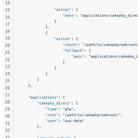
14
15
                "action"
: {
                    "pass"
: 
"applications/cakephp_dire
16
                }
17
            },
18
            {
19
                "action"
: {
                    "share"
: 
"/path/to/cakephp/webroot
20
                    "fallback"
: {
21
                        "pass"
: 
"applications/cakephp_
22
                    }
23
                }
24
            }
        ]
25
    },
26
27
    "applications"
: {
28
        "cakephp_direct"
: {
29
            "type"
: 
"php"
,
            "root"
: 
"/path/to/cakephp/webroot/"
,
30
            "user"
: 
"www-data"
31
        },
32
33