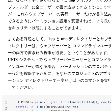
は、なるべく早く動かせるように
tmp
フォルダーとその
ブフォルダーに全ユーザーが書き込みできるようにします
が、 これをウェブサーバーの実行ユーザーだけが書き込
できるようにパーミッション設定を変更すれば、 より良
セキュリティ状態にすることができます。
よくある課題として、
logs
と
tmp
ディレクトリーとサブ
ィレクトリーは、ウェブサーバーと コマンドラインユー
ーの両方で書き込み権限が必要、ということがあります。
UNIX システム上で ウェブサーバーユーザーとコマンド
インユーザーが異なる場合、 パーミッションのプロパテ
ー設定を確保するために、あなたのプロジェクトのアプリ
ーション ディレクトリーで一度だけ以下のコマンドを実
してください。
HTTPDUSER
=
`
ps
 aux 
|
 grep
 -E
 '[a]pache|[h]ttpd|[_]www|[
1
setfacl
 -R
 -m
 u:
${HTTPDUSER}
:rwx
 tmp
2