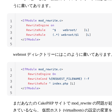
うに書いてあります。
<
IfModule
 mod_rewrite.c
>
1
   RewriteEngine
 on
2
   RewriteRule
    ^$
    webroot/
    [
L
]
3
   RewriteRule
    (.*)
 webroot/$1
    [
L
]
4
</
IfModule
>
5
webroot ディレクトリーにはこのように書いてあります
<
IfModule
 mod_rewrite.c
>
1
    RewriteEngine
 On
2
    RewriteCond
 %{REQUEST_FILENAME}
 !-f
3
    RewriteRule
 ^
 index.php
 [L]
4
</
IfModule
>
5
まだあなたの CakePHP サイトで mod_rewrite の問題が
きているなら、 仮想ホスト (virtualhosts) の設定の変更