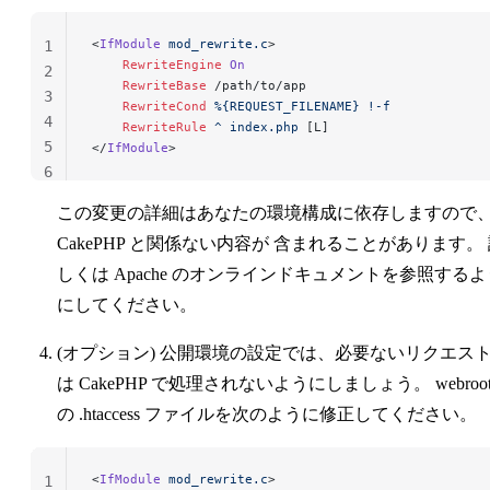
<
IfModule
 mod_rewrite.c
>
1
    RewriteEngine
 On
2
    RewriteBase
 /path/to/app
3
    RewriteCond
 %{REQUEST_FILENAME}
 !-f
4
    RewriteRule
 ^
 index.php
 [L]
5
</
IfModule
>
6
この変更の詳細はあなたの環境構成に依存しますので
CakePHP と関係ない内容が 含まれることがあります。
しくは Apache のオンラインドキュメントを参照するよ
にしてください。
(オプション) 公開環境の設定では、必要ないリクエス
は CakePHP で処理されないようにしましょう。 webroo
の .htaccess ファイルを次のように修正してください。
<
IfModule
 mod_rewrite.c
>
1