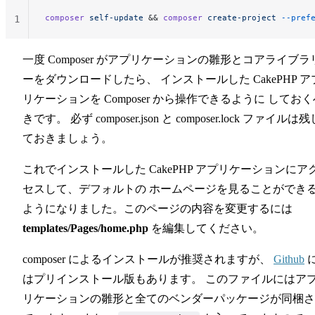
composer
 self-update
 && 
composer
 create-project
 --pref
1
一度 Composer がアプリケーションの雛形とコアライブラ
ーをダウンロードしたら、 インストールした CakePHP ア
リケーションを Composer から操作できるように しておく
きです。 必ず composer.json と composer.lock ファイルは残
ておきましょう。
これでインストールした CakePHP アプリケーションにア
セスして、デフォルトの ホームページを見ることができ
ようになりました。このページの内容を変更するには
templates/Pages/home.php
を編集してください。
composer によるインストールが推奨されますが、
Github
はプリインストール版もあります。 このファイルにはア
リケーションの雛形と全てのベンダーパッケージが同梱さ