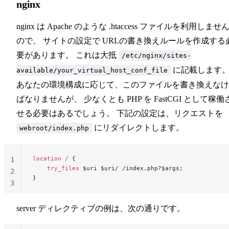
nginx
nginx は Apache のような .htaccess ファイルを利用しませ
ので、 サイトの設定で URLの書き換えルールを作成する
要があります。 これは大抵
/etc/nginx/sites-
に記載します
available/your_virtual_host_conf_file
あなたの環境構成に応じて、このファイルを書き換えなけ
ばなりませんが、 少なくとも PHP を FastCGI として稼働
せる必要はあるでしょう。 下記の設定は、リクエストを
にリダイレクトします。
webroot/index.php
location
 / 
{
1
    try_files 
$uri $uri/ /index.php?$args;
2
}
3
server ディレクティブの例は、次の通りです。