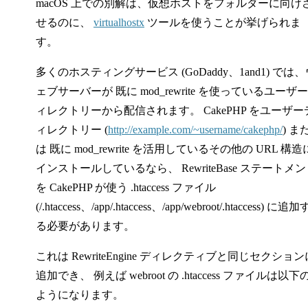
macOS 上での別解は、仮想ホストをフォルダーに向け
せるのに、
virtualhostx
ツールを使うことが挙げられま
す。
多くのホスティングサービス (GoDaddy、1and1) では、
ェブサーバーが 既に mod_rewrite を使っているユーザ
ィレクトリーから配信されます。 CakePHP をユーザー
ィレクトリー (
http://example.com/~username/cakephp/
) ま
は 既に mod_rewrite を活用しているその他の URL 構造
インストールしているなら、 RewriteBase ステートメ
を CakePHP が使う .htaccess ファイル
(/.htaccess、/app/.htaccess、/app/webroot/.htaccess) に追加
る必要があります。
これは RewriteEngine ディレクティブと同じセクション
追加でき、 例えば webroot の .htaccess ファイルは以下
ようになります。