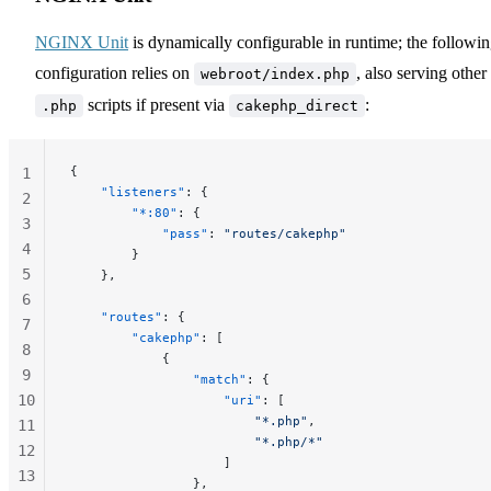
NGINX Unit
is dynamically configurable in runtime; the followi
configuration relies on
, also serving other
webroot/index.php
scripts if present via
:
.php
cakephp_direct
{
1
    "listeners"
: {
2
        "*:80"
: {
3
            "pass"
: 
"routes/cakephp"
4
        }
5
    },
6
    "routes"
: {
7
        "cakephp"
: [
8
            {
9
                "match"
: {
10
                    "uri"
: [
                        "*.php"
,
11
                        "*.php/*"
12
                    ]
13
                },