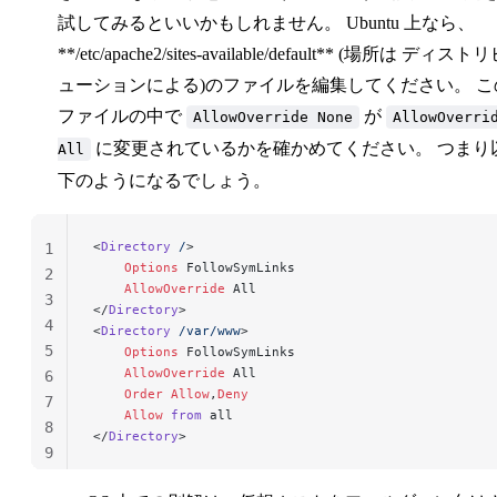
試してみるといいかもしれません。 Ubuntu 上なら、
**/etc/apache2/sites-available/default** (場所は ディスト
ューションによる)のファイルを編集してください。 こ
ファイルの中で
が
AllowOverride None
AllowOverri
に変更されているかを確かめてください。 つまり
All
下のようになるでしょう。
<
Directory
 /
>
1
    Options
 FollowSymLinks
2
    AllowOverride
 All
3
</
Directory
>
4
<
Directory
 /var/www
>
5
    Options
 FollowSymLinks
    AllowOverride
 All
6
    Order
 Allow
,
Deny
7
    Allow
 from
 all
8
</
Directory
>
9
10