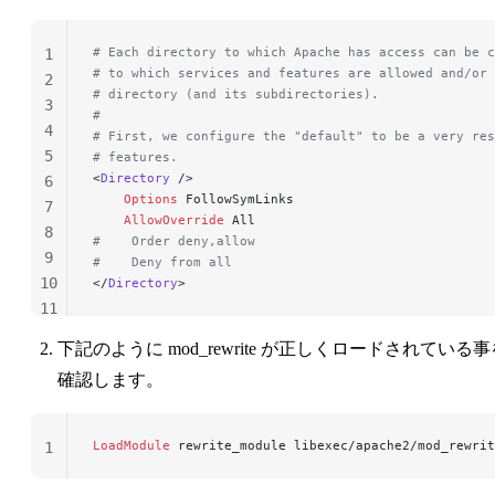
# Each directory to which Apache has access can be c
1
# to which services and features are allowed and/or 
2
# directory (and its subdirectories).
3
#
4
# First, we configure the "default" to be a very res
5
# features.
<
Directory
 /
>
6
    Options
 FollowSymLinks
7
    AllowOverride
 All
8
#    Order deny,allow
9
#    Deny from all
10
</
Directory
>
11
12
下記のように mod_rewrite が正しくロードされている事
確認します。
LoadModule
 rewrite_module libexec/apache2/mod_rewrit
1