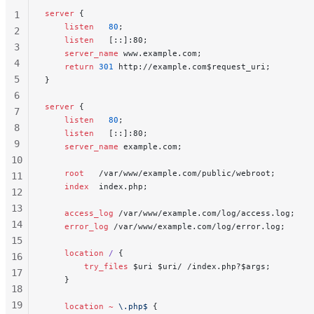
server
 {
1
    listen 
  80
;
2
    listen 
  [::]:80;
3
    server_name 
www.example.com;
4
    return
 301
 http://example.com$request_uri;
5
}
6
server
 {
7
    listen 
  80
;
8
    listen 
  [::]:80;
9
    server_name 
example.com;
10
    root 
  /var/www/example.com/public/webroot;
11
    index 
 index.php;
12
13
    access_log 
/var/www/example.com/log/access.log;
14
    error_log 
/var/www/example.com/log/error.log;
15
    location
 / 
{
16
        try_files 
$uri $uri/ /index.php?$args;
17
    }
18
19
    location
 ~
 \.php$ 
{