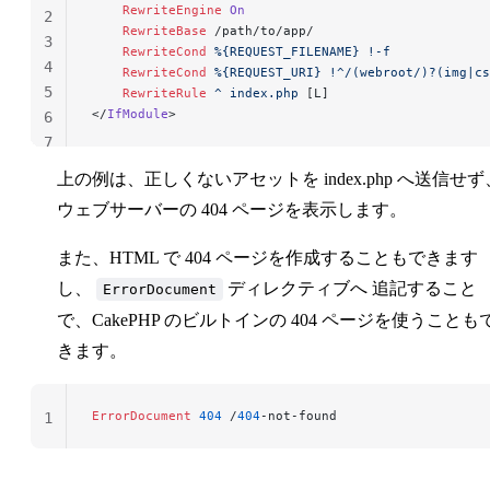
    RewriteEngine
 On
2
    RewriteBase
 /path/to/app/
3
    RewriteCond
 %{REQUEST_FILENAME}
 !-f
4
    RewriteCond
 %{REQUEST_URI}
 !^/(webroot/)?(img|cs
5
    RewriteRule
 ^
 index.php
 [L]
</
IfModule
>
6
7
上の例は、正しくないアセットを index.php へ送信せず
ウェブサーバーの 404 ページを表示します。
また、HTML で 404 ページを作成することもできます
し、
ディレクティブへ 追記すること
ErrorDocument
で、CakePHP のビルトインの 404 ページを使うことも
きます。
ErrorDocument
 404
 /
404
-not-found
1