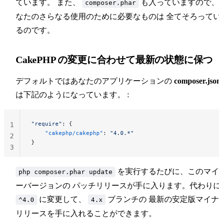
ています。 また、
も入っていますので、
composer.phar
なたのさらなる使用のために必要なものは 全てそろって
るのです。
CakePHP の変更に合わせて最新の状態に保つ
デフォルトではあなたのアプリケーションの
composer.jso
は下記のようになっています。 :
"require"
: {
1
    "cakephp/cakephp"
: 
"4.0.*"
2
}
3
を実行するたびに、このマイ
php composer.phar update
ーバージョンの パッチリリースが手に入ります。代わり
に変更して、
ブランチの 最新の安定版マイ
^4.0
4.x
リリースを手に入れることができます。