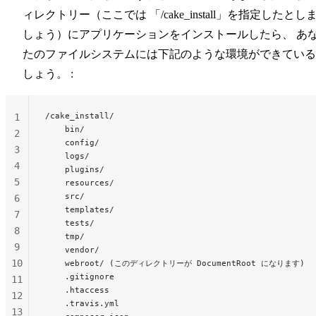
ィレクトリー（ここでは 「/cake_install」を指定したとし
しょう）にアプリケーションをインストールしたら、 あ
たのファイルシステムには下記のような環境ができている
しょう。 :
/cake_install/
1
    bin/
2
    config/
3
    logs/
4
    plugins/
5
    resources/
    src/
6
    templates/
7
    tests/
8
    tmp/
9
    vendor/
10
    webroot/ (このディレクトリーが DocumentRoot になります)
    .gitignore
11
    .htaccess
12
    .travis.yml
13