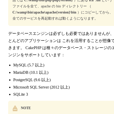
態では
C:\wamp\bin\php\php{version}
）にある
icu*.dll
という
ファイルを全て、apache の bin ディレクトリー （
C:\wamp\bin\apache\apache{version}\bin
）にコピーしてから、
全てのサービスを再起動すれば動くようになります。
データベースエンジンは必ずしも必要ではありませんが、
とんどのアプリケーションは これを活用することが想像
きます。 CakePHP は種々のデータベース・ストレージの
ンジンをサポートしています：
MySQL (5.7 以上)
MariaDB (10.1 以上)
PostgreSQL (9.6 以上)
Microsoft SQL Server (2012 以上)
SQLite 3
NOTE