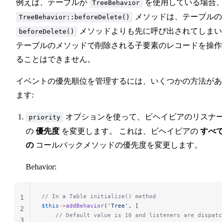
例えば、テーブルが
を使用している場合
TreeBehavior
メソッドは、テーブルの
TreeBehavior::beforeDelete()
メソッドよりも先に呼び出されてしまい
beforeDelete()
テーブルのメソッドで削除される子要素のレコードを操作
ることはできません。
イベントの優先順位を管理するには、いくつかの方法があ
ます:
オプションを使って、ビヘイビアのリスナ
priority
の
優先度
を変更します。 これは、ビヘイビアの
すべ
の
コールバックメソッドの優先度を変更します。
Behavior:
// In a Table initialize() method
1
$this
->
addBehavior
(
'Tree'
, [
2
    // Default value is 10 and listeners are dispatc
3