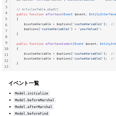
2
3
// ArticlesTable.php内で
4
public
 function
 afterSave
(
Event
 $event, 
EntityInterfac
5
{
    $customVariable 
=
 $options[
'customVariable1'
];  
//
6
    $options[
'customVariable2'
] 
=
 'yourValue2'
;
7
}
8
9
public
 function
 afterSaveCommit
(
Event
 $event, 
EntityIn
10
{
    $customVariable 
=
 $options[
'customVariable1'
];  
//
11
    $customVariable 
=
 $options[
'customVariable2'
];  
//
12
}
13
14
15
イベント一覧
Model.initialize
Model.beforeMarshal
Model.afterMarshal
Model.beforeFind