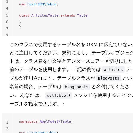
3
use
 Cake\ORM\Table
;
4
5
class
 ArticlesTable
 extends
 Table
{
6
}
7
8
このクラスで使用するテーブル名を ORM に伝えていない
とに注目してください。規約により、 テーブルオブジェ
トは、クラス名を小文字とアンダースコアー区切りにした
前のテーブルを使用します。 上記の例では
テ
articles
ブルが使用されます。テーブルクラスが
とい
BlogPosts
名前の場合、テーブルは
と名付けてくださ
blog_posts
い。 あなたは、
メソッドを使用することで
setTable()
ーブルを指定できます。 :
namespace
 App\Model\Table
;
1
2
use
 Cake\ORM\Table
;