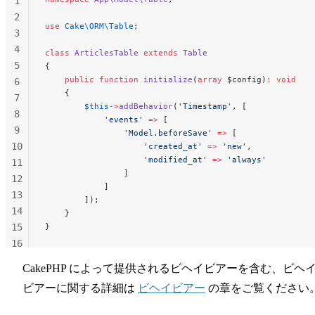
1
2
use
 Cake\ORM\Table
;
3
4
class
 ArticlesTable
 extends
 Table
5
{
    public
 function
 initialize
(
array
 $config)
:
 void
6
    {
7
        $this
->
addBehavior
(
'Timestamp'
, [
8
            'events'
 =>
 [
9
                'Model.beforeSave'
 =>
 [
10
                    'created_at'
 =>
 'new'
,
                    'modified_at'
 =>
 'always'
11
                ]
12
            ]
13
        ]);
14
    }
15
}
16
17
CakePHP によって提供されるビヘイビアーを含む、ビヘ
18
ビアーに関する詳細は
ビヘイビアー
の章をご覧ください