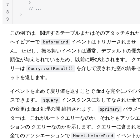
    }
7
    // ...
8
}
9
10
この例では、関連するテーブルまたはそのアタッチされた
ヘイビアーで
イベントはトリガーされませ
beforeFind
ん。 ただし、振る舞いイベントは通常、デフォルトの優
順位が与えられているため、以前に呼び出されます。 ク
リーは
を介して渡された空の結果
Query::setResult()
ットを返します。
イベントを止めて戻り値を返すことで find を完全にバイ
スできます。
インスタンスに対してなされた全
$query
の変更は find 処理の間 維持されます。
パラメ
$primary
ターは、これがルートクエリーなのか、それともアソシエ
ションの クエリーなのかを示します。クエリーに含まれ
全てのアソシエーションで
イベント
Model.beforeFind