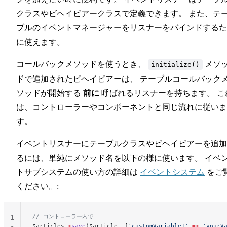
クラスやビヘイビアークラスで定義できます。 また、テ
ブルのイベントマネージャーをリスナーをバインドするた
に使えます。
コールバックメソッドを使うとき、
メソ
initialize()
ドで追加されたビヘイビアーは、 テーブルコールバック
ソッドが開始する
前に
呼ばれるリスナーを持ちます。 こ
は、コントローラーやコンポーネントと同じ流れに従いま
す。
イベントリスナーにテーブルクラスやビヘイビアーを追加
るには、単純にメソッド名を以下の様に使います。 イベ
トサブシステムの使い方の詳細は
イベントシステム
をご
ください。:
// コントローラー内で
1
$articles
->
save
($article, [
'customVariable1'
 =>
 'yourV