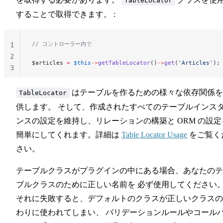
TableLocator
することで取得できます。 :
// コントローラー内で
1
2
$articles 
=
 $this
->
getTableLocator
()
->
get
(
'Articles'
);
3
はテーブルを作るための様々な依存関係を
TableLocator
供します。 そして、作成されたすべてのテーブルインス
ンスの設定を維持し、リレーションの構築と ORM の設定
簡単にしてくれます。詳細は
Table Locator Usage
をご覧く
さい。
テーブルクラスがプラグインの中にある場合、あなたのテ
ブルクラスのために正しい名前を 必ず使用してください
それに失敗すると、デフォルトのクラスが正しいクラスの
わりに使われてしまい、 バリデーションルールやコール