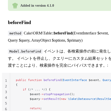
Added in version 4.1.0
beforeFind
Cake\ORM\Table::
beforeFind
(EventInterface $event,
method
Query $query, ArrayObject $options, $primary)
イベントは、各検索操作の前に発生し
Model.beforeFind
す。 イベントを停止し、クエリーにカスタム結果セット
渡すことにより、検索操作を完全にバイパスできます。:
public
 function
 beforeFind
(
EventInterface
 $event, 
Quer
1
{
2
    if
 (
/* ... */
) {
3
        $event
->
stopPropagation
();
4
        $query
->
setResult
(
new
 \Cake\Datasource\ResultS
5
        return
;
6