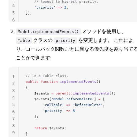
    // lowest to highest priority.
4
    'priority'
 =>
 2
,
5
]);
6
メソッドを使用し、
Model.implementedEvents()
クラスの
を変更します。 これによ
Table
priority
り、コールバック関数ごとに異なる優先度を割り当て
ことができます:
// In a Table class.
1
public
 function
 implementedEvents
()
2
{
3
    $events 
=
 parent::
implementedEvents
();
4
    $events[
'Model.beforeDelete'
] 
=
 [
5
        'callable'
 =>
 'beforeDelete'
,
        'priority'
 =>
 3
6
    ];
7
8
    return
 $events;
9
}