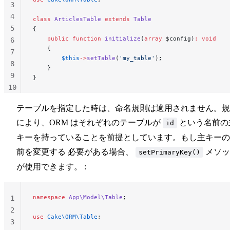
3
4
class
 ArticlesTable
 extends
 Table
5
{
    public
 function
 initialize
(
array
 $config)
:
 void
6
    {
7
        $this
->
setTable
(
'my_table'
);
8
    }
9
}
10
11
テーブルを指定した時は、命名規則は適用されません。規
により、ORM はそれぞれのテーブルが
という名前の
id
キーを持っていることを前提としています。もし主キーの
前を変更する 必要がある場合、
メソッ
setPrimaryKey()
が使用できます。 :
namespace
 App\Model\Table
;
1
2
use
 Cake\ORM\Table
;
3