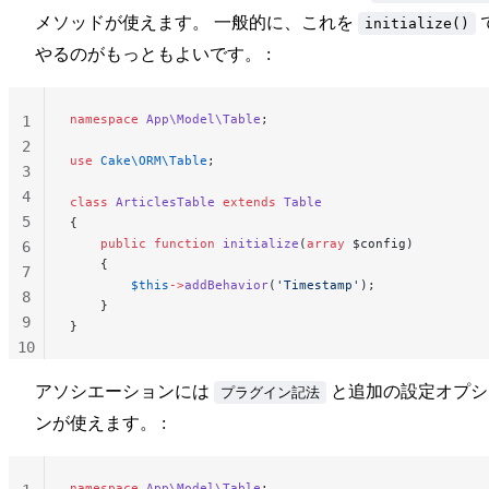
メソッドが使えます。 一般的に、これを
initialize()
やるのがもっともよいです。 :
namespace
 App\Model\Table
;
1
2
use
 Cake\ORM\Table
;
3
4
class
 ArticlesTable
 extends
 Table
5
{
    public
 function
 initialize
(
array
 $config)
6
    {
7
        $this
->
addBehavior
(
'Timestamp'
);
8
    }
9
}
10
11
アソシエーションには
と追加の設定オプシ
プラグイン記法
ンが使えます。 :
namespace
 App\Model\Table
;