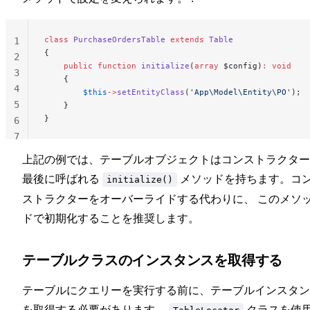
class
 PurchaseOrdersTable
 extends
 Table
1
{
2
    public
 function
 initialize
(
array
 $config)
:
 void
3
    {
4
        $this
->
setEntityClass
(
'App\Model\Entity\PO'
);
5
    }
}
6
7
上記の例では、テーブルオブジェクトはコンストラクター
最後に呼ばれる
メソッドを持ちます。コ
initialize()
ストラクターをオーバーライドする代わりに、 このメソ
ドで初期化することを推奨します。
テーブルクラスのインスタンスを取得する
テーブルにクエリーを実行する前に、テーブルインスタン
を取得する必要があります。
クラスを使