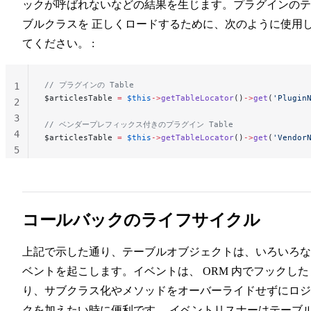
ックが呼ばれないなどの結果を生じます。プラグインのテ
ブルクラスを 正しくロードするために、次のように使用
てください。 :
// プラグインの Table
1
$articlesTable 
=
 $this
->
getTableLocator
()
->
get
(
'Plugin
2
3
// ベンダープレフィックス付きのプラグイン Table
4
$articlesTable 
=
 $this
->
getTableLocator
()
->
get
(
'Vendor
5
コールバックのライフサイクル
上記で示した通り、テーブルオブジェクトは、いろいろな
ベントを起こします。イベントは、 ORM 内でフックした
り、サブクラス化やメソッドをオーバーライドせずにロジ
クを加えたい時に便利です。 イベントリスナーはテーブ