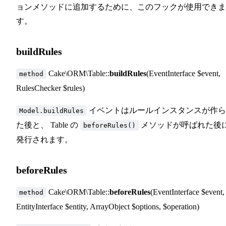
ョンメソッドに追加するために、このフックが使用できま
す。
buildRules
Cake\ORM\Table::
buildRules
(EventInterface $event,
method
RulesChecker $rules)
イベントはルールインスタンスが作ら
Model.buildRules
た後と、 Table の
メソッドが呼ばれた後
beforeRules()
発行されます。
beforeRules
Cake\ORM\Table::
beforeRules
(EventInterface $event,
method
EntityInterface $entity, ArrayObject $options, $operation)