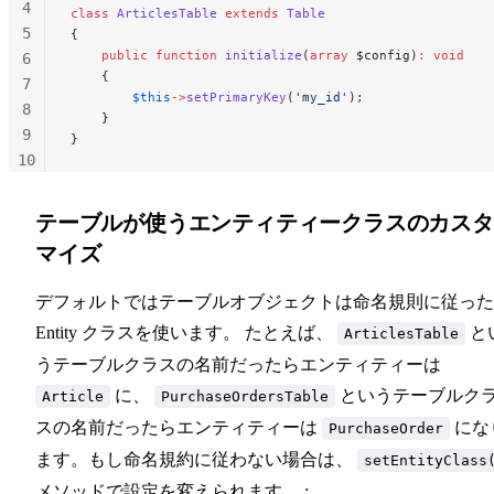
4
class
 ArticlesTable
 extends
 Table
5
{
    public
 function
 initialize
(
array
 $config)
:
 void
6
    {
7
        $this
->
setPrimaryKey
(
'my_id'
);
8
    }
9
}
10
11
テーブルが使うエンティティークラスのカスタ
マイズ
デフォルトではテーブルオブジェクトは命名規則に従った
Entity クラスを使います。 たとえば、
と
ArticlesTable
うテーブルクラスの名前だったらエンティティーは
に、
というテーブルク
Article
PurchaseOrdersTable
スの名前だったらエンティティーは
にな
PurchaseOrder
ます。もし命名規約に従わない場合は、
setEntityClass
メソッドで設定を変えられます。 :