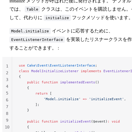
initialize メソッドが呼ばれた後に発行されます。 デフォ
では、
クラスは、このイベントを購読しません。
Table
して、代わりに
フックメソッドを使います
initialize
イベントに応答するために、
Model.initialize
を実装したリスナークラスを作
EventListenerInterface
することができます。 :
use
 Cake\Event\EventListenerInterface
;
1
class
 ModelInitializeListener
 implements
 EventListener
2
{
3
    public
 function
 implementedEvents
()
4
    {
5
        return
 [
            'Model.initialize'
 =>
 'initializeEvent'
,
6
        ];
7
    }
8
9
    public
 function
 initializeEvent
($event)
:
 void
10
    {