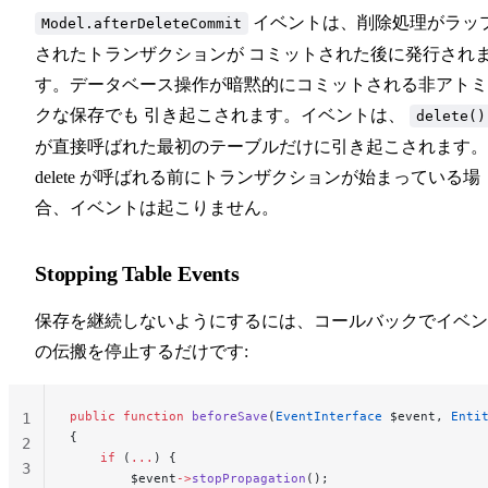
イベントは、削除処理がラッ
Model.afterDeleteCommit
されたトランザクションが コミットされた後に発行され
す。データベース操作が暗黙的にコミットされる非アトミ
クな保存でも 引き起こされます。イベントは、
delete()
が直接呼ばれた最初のテーブルだけに引き起こされます。
delete が呼ばれる前にトランザクションが始まっている場
合、イベントは起こりません。
Stopping Table Events
保存を継続しないようにするには、コールバックでイベン
の伝搬を停止するだけです:
public
 function
 beforeSave
(
EventInterface
 $event, 
Enti
1
{
2
    if
 (
...
) {
3
        $event
->
stopPropagation
();