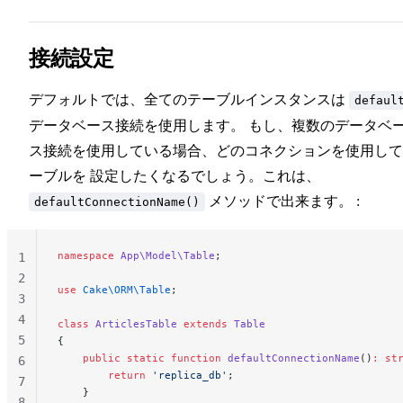
接続設定
デフォルトでは、全てのテーブルインスタンスは
defaul
データベース接続を使用します。 もし、複数のデータベ
ス接続を使用している場合、どのコネクションを使用して
ーブルを 設定したくなるでしょう。これは、
メソッドで出来ます。 :
defaultConnectionName()
namespace
 App\Model\Table
;
1
2
use
 Cake\ORM\Table
;
3
4
class
 ArticlesTable
 extends
 Table
5
{
    public
 static
 function
 defaultConnectionName
()
:
 st
6
        return
 'replica_db'
;
7
    }
8