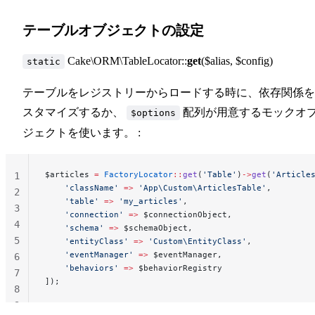
テーブルオブジェクトの設定
Cake\ORM\TableLocator::
get
($alias, $config)
static
テーブルをレジストリーからロードする時に、依存関係を
スタマイズするか、
配列が用意するモックオ
$options
ジェクトを使います。 :
$articles 
=
 FactoryLocator
::
get
(
'Table'
)
->
get
(
'Article
1
    'className'
 =>
 'App\Custom\ArticlesTable'
,
2
    'table'
 =>
 'my_articles'
,
3
    'connection'
 =>
 $connectionObject,
4
    'schema'
 =>
 $schemaObject,
5
    'entityClass'
 =>
 'Custom\EntityClass'
,
    'eventManager'
 =>
 $eventManager,
6
    'behaviors'
 =>
 $behaviorRegistry
7
]);
8
9