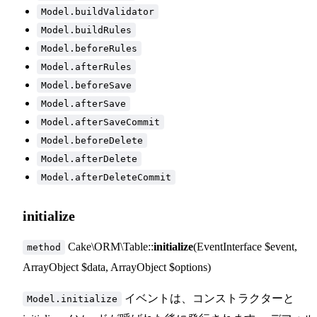
Model.buildValidator
Model.buildRules
Model.beforeRules
Model.afterRules
Model.beforeSave
Model.afterSave
Model.afterSaveCommit
Model.beforeDelete
Model.afterDelete
Model.afterDeleteCommit
initialize
Cake\ORM\Table::
initialize
(EventInterface $event,
method
ArrayObject $data, ArrayObject $options)
イベントは、コンストラクターと
Model.initialize