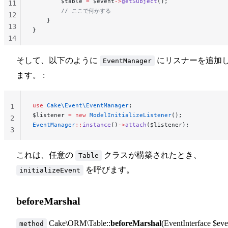
        $table 
=
 $event
->
getSubject
();
11
        // ここで何かする
12
    }
13
}
14
15
そして、以下のように
にリスナーを追加
EventManager
16
ます。 :
use
 Cake\Event\EventManager
;
1
$listener 
=
 new
 ModelInitializeListener
();
2
EventManager
::
instance
()
->
attach
($listener);
3
これは、任意の
クラスが構築されたとき、
Table
を呼びます。
initializeEvent
beforeMarshal
Cake\ORM\Table::
beforeMarshal
(EventInterface $eve
method