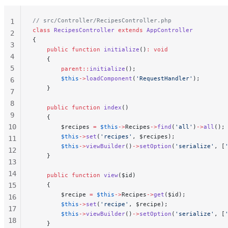
// src/Controller/RecipesController.php
1
class
 RecipesController
 extends
 AppController
2
{
3
    public
 function
 initialize
()
:
 void
4
    {
5
        parent::
initialize
();
        $this
->
loadComponent
(
'RequestHandler'
);
6
    }
7
8
    public
 function
 index
()
9
    {
10
        $recipes 
=
 $this
->
Recipes
->
find
(
'all'
)
->
all
();
        $this
->
set
(
'recipes'
, $recipes);
11
        $this
->
viewBuilder
()
->
setOption
(
'serialize'
, [
12
    }
13
14
    public
 function
 view
($id)
15
    {
        $recipe 
=
 $this
->
Recipes
->
get
($id);
16
        $this
->
set
(
'recipe'
, $recipe);
17
        $this
->
viewBuilder
()
->
setOption
(
'serialize'
, [
18
    }