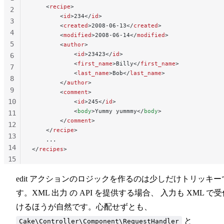
    <
recipe
>
2
        <
id
>234</
id
>
3
        <
created
>2008-06-13</
created
>
4
        <
modified
>2008-06-14</
modified
>
5
        <
author
>
            <
id
>23423</
id
>
6
            <
first_name
>Billy</
first_name
>
7
            <
last_name
>Bob</
last_name
>
8
        </
author
>
9
        <
comment
>
10
            <
id
>245</
id
>
            <
body
>Yummy yummmy</
body
>
11
        </
comment
>
12
    </
recipe
>
13
    ...
14
</
recipes
>
15
16
edit アクションのロジックを作るのは少しだけトリッキー
17
す。XML 出力 の API を提供する場合、 入力も XML で受
けるほうが自然です。心配せずとも、
と
Cake\Controller\Component\RequestHandler