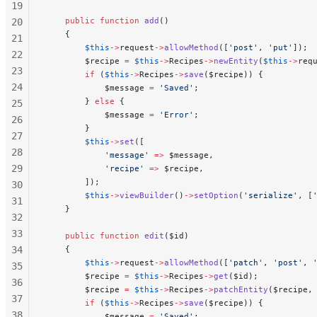
19
    public
 function
 add
()
20
    {
21
        $this
->
request
->
allowMethod
([
'post'
, 
'put'
]);
22
        $recipe 
=
 $this
->
Recipes
->
newEntity
(
$this
->
req
23
        if
 (
$this
->
Recipes
->
save
($recipe)) {
24
            $message 
=
 'Saved'
;
        } 
else
 {
25
            $message 
=
 'Error'
;
26
        }
27
        $this
->
set
([
28
            'message'
 =>
 $message,
29
            'recipe'
 =>
 $recipe,
        ]);
30
        $this
->
viewBuilder
()
->
setOption
(
'serialize'
, [
31
    }
32
33
    public
 function
 edit
($id)
34
    {
        $this
->
request
->
allowMethod
([
'patch'
, 
'post'
, 
35
        $recipe 
=
 $this
->
Recipes
->
get
($id);
36
        $recipe 
=
 $this
->
Recipes
->
patchEntity
($recipe,
37
        if
 (
$this
->
Recipes
->
save
($recipe)) {
38
            $message 
=
 'Saved'
;