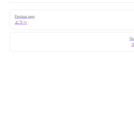
Pager
Previous page
エラー
Ne