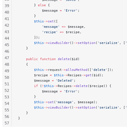
        } 
else
 {
39
            $message 
=
 'Error'
;
40
        }
41
        $this
->
set
([
42
            'message'
 =>
 $message,
43
            'recipe'
 =>
 $recipe,
        ]);
44
        $this
->
viewBuilder
()
->
setOption
(
'serialize'
, [
45
    }
46
47
    public
 function
 delete
($id)
48
    {
        $this
->
request
->
allowMethod
([
'delete'
]);
49
        $recipe 
=
 $this
->
Recipes
->
get
($id);
50
        $message 
=
 'Deleted'
;
51
        if
 (
!
$this
->
Recipes
->
delete
($recipe)) {
52
            $message 
=
 'Error'
;
53
        }
        $this
->
set
(
'message'
, $message);
54
        $this
->
viewBuilder
()
->
setOption
(
'serialize'
, [
55
    }
56
}
57