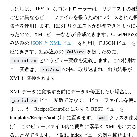
58
しばしば、RESTful なコントローラーは、リクエストの種
59
60
ごとに異なるビューファイルを扱うために パースされた
61
張子を使用します。REST リクエストが処理できるように
62
ったので、XML ビューなどが 作成できます。CakePHP の
63
み込みの
JSON と XML ビュー
を利用して JSON ビューを
64
成できます。組み込みの
を扱うために、
65
XmlView
66
というビュー変数を定義します。この特別な
_serialize
67
ュー変数は、
の中に 取り込まれ、出力結果が
XmlView
68
XML に変換されます。
XML データに変換する前にデータを修正したい場合は、
ビュー変数ではなく、 ビューファイルを使
_serialize
ましょう。RecipesController に対する REST ビューを
templates/Recipes/xml
以下に置きます。
クラスを使
Xml
ば、 このビューファイル内で簡単に素早く XML を出力
ることができます。 下記に index ビューの例を載せます。 