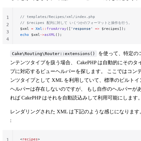
// templates/Recipes/xml/index.php
1
// $recipes 配列に対して いくつかのフォーマットと操作を行う。
2
$xml 
=
 Xml
::
fromArray
([
'response'
 =>
 $recipes]);
3
echo
 $xml
->
asXML
();
4
を使って、特定の
Cake\Routing\Router::extensions()
ンテンツタイプを扱う場合、 CakePHP は自動的にそのタ
プに対応するビューヘルパーを探します。 ここではコン
ンツタイプとして XML を利用していて、標準のビルトイ
ヘルパーは存在しないのですが、 もし自作のヘルパーが
れば CakePHP はそれを自動読込みして利用可能にします
レンダリングされた XML は下記のような感じになります
:
<
recipes
>
1