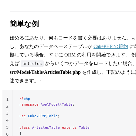
簡単な例
始めるにあたり、何もコードを書く必要はありません。も
し、あなたのデータベーステーブルが
CakePHP の規約
に
拠している場合、すぐに ORM の利用を開始できます。 
えば
からいくつかデータをロードしたい場合
articles
src/Model/Table/ArticlesTable.php
を作成し、下記のように
述できます。 :
<?
php
1
namespace
 App\Model\Table
;
2
3
use
 Cake\ORM\Table
;
4
5
class
 ArticlesTable
 extends
 Table
{
6