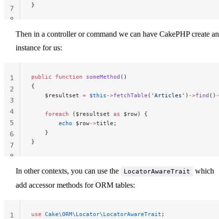
}
7
8
Then in a controller or command we can have CakePHP create an
instance for us:
public
 function
 someMethod
()
1
{
2
    $resultset 
=
 $this
->
fetchTable
(
'Articles'
)
->
find
()
3
4
    foreach
 ($resultset 
as
 $row) {
5
        echo
 $row
->
title;
    }
6
}
7
8
In other contexts, you can use the
which
LocatorAwareTrait
add accessor methods for ORM tables:
use
 Cake\ORM\Locator\LocatorAwareTrait
;
1