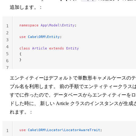
追加します。 :
namespace
 App\Model\Entity
;
1
2
use
 Cake\ORM\Entity
;
3
4
class
 Article
 extends
 Entity
5
{
}
6
7
エンティティーはデフォルトで単数形キャメルケースのテ
ブル名を利用します。 前の手順でエンティティークラス
すでに作ったので、データベースからエンティティーをロ
ドした時に、 新しい Article クラスのインスタンスが生成
れます。 :
use
 Cake\ORM\Locator\LocatorAwareTrait
;
1