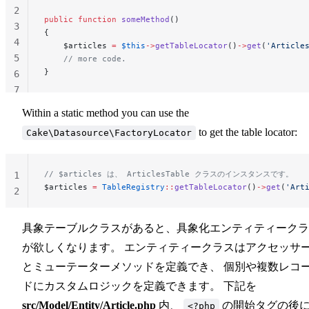
2
public
 function
 someMethod
()
3
{
4
    $articles 
=
 $this
->
getTableLocator
()
->
get
(
'Article
5
    // more code.
}
6
7
Within a static method you can use the
to get the table locator:
Cake\Datasource\FactoryLocator
// $articles は、 ArticlesTable クラスのインスタンスです。
1
$articles 
=
 TableRegistry
::
getTableLocator
()
->
get
(
'Art
2
具象テーブルクラスがあると、具象化エンティティークラ
が欲しくなります。 エンティティークラスはアクセッサ
とミューテーターメソッドを定義でき、 個別や複数レコ
ドにカスタムロジックを定義できます。 下記を
src/Model/Entity/Article.php
内、
の開始タグの後
<?php