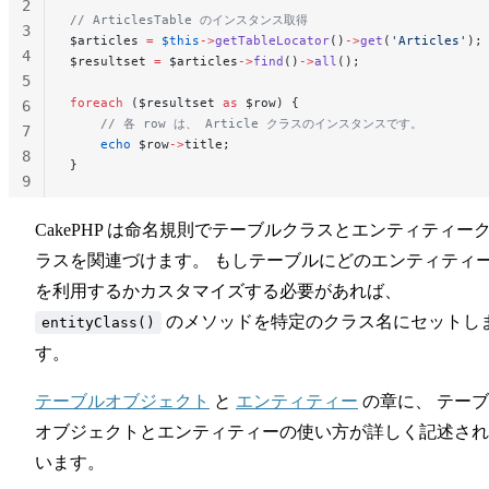
2
// ArticlesTable のインスタンス取得
3
$articles 
=
 $this
->
getTableLocator
()
->
get
(
'Articles'
);
4
$resultset 
=
 $articles
->
find
()
->
all
();
5
foreach
 ($resultset 
as
 $row) {
6
    // 各 row は、 Article クラスのインスタンスです。
7
    echo
 $row
->
title;
8
}
9
10
CakePHP は命名規則でテーブルクラスとエンティティー
ラスを関連づけます。 もしテーブルにどのエンティティ
を利用するかカスタマイズする必要があれば、
のメソッドを特定のクラス名にセットし
entityClass()
す。
テーブルオブジェクト
と
エンティティー
の章に、 テー
オブジェクトとエンティティーの使い方が詳しく記述され
います。