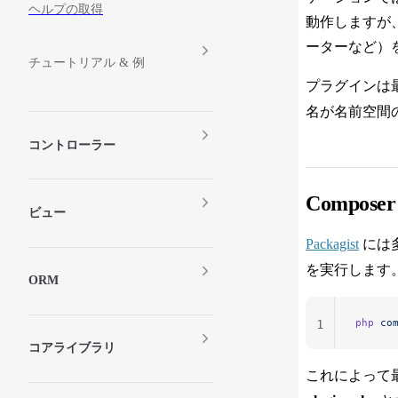
ヘルプの取得
動作しますが
ーターなど）
チュートリアル & 例
プラグインは
名が名前空間
コントローラー
Compo
ビュー
Packagist
には
を実行します
ORM
php
 co
1
コアライブラリ
これによって最