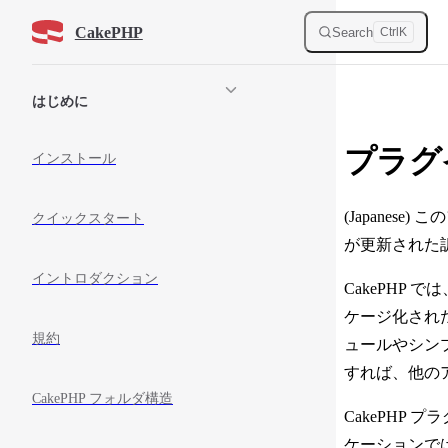
Skip to content
CakePHP
Search
Ctrl
K
Sidebar Navigation
はじめに
プラグ
インストール
(Japanese)
クイックスタート
が更新された
イントロダクション
CakePHP
ケージ化され
規約
ュールやシン
すれば、他の
CakePHP フォルダ構造
CakePH
ケーションで