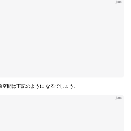
json
空間は下記のように なるでしょう。
json