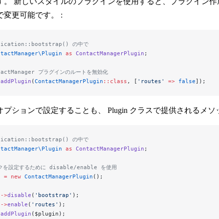
す。 新しいスタイルのプラグインを使用すると、プラグイン作
変更可能です。 :
lication::bootstrap() の中で
ntactManager\Plugin
 as
 ContactManagerPlugin
;
ntactManager プラグインのルートを無効化
>
addPlugin
(
ContactManagerPlugin
::class
, [
'routes'
 =>
 false
]);
プションで設定することも、 Plugin クラスで提供されるメ
lication::bootstrap() の中で
ntactManager\Plugin
 as
 ContactManagerPlugin
;
クを設定するために disable/enable を使用
n 
=
 new
 ContactManagerPlugin
();
n
->
disable
(
'bootstrap'
);
n
->
enable
(
'routes'
);
>
addPlugin
($plugin);