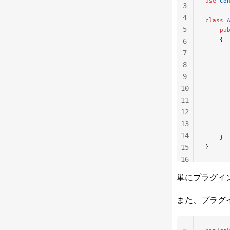
use
 Co
3
4
class
 
5
    pu
    {
6
      
7
     
8
      
9
10
     
      
11
12
    
13
      
14
    }
15
}
16
17
単にプラグイ
18
また、プラグ