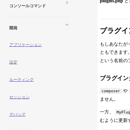
plugins.php
と
コンソールコマンド
開発
プラグイ
もしあなたがイ
アプリケーション
ともできます。 
という名前のフ
設定
プラグイン
ルーティング
や
composer
セッション
ません。
一方、
MyPlu
デバッグ
むように更新