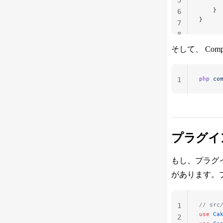
      
    }
6
}
7
8
そして、 Co
php
 co
1
プラグイ
もし、プラグ
があります。
// src
1
use
 Ca
2