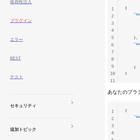
依存性注入
{
1
    "a
2
      
プラグイン
3
      
4
      
5
    },
エラー
    "a
6
      
7
      
REST
8
      
9
    }
10
}
テスト
11
12
あなたのプラ
セキュリティ
{
1
    "a
2
      
3
      
追加トピック
4
      
5