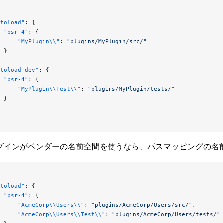
utoload"
: {
  "psr-4"
: {
      "MyPlugin\\"
: 
"plugins/MyPlugin/src/"
  }
utoload-dev"
: {
  "psr-4"
: {
      "MyPlugin\\Test\\"
: 
"plugins/MyPlugin/tests/"
  }
グインがベンダーの名前空間を使うなら、パスマッピングの名前
utoload"
: {
  "psr-4"
: {
      "AcmeCorp\\Users\\"
: 
"plugins/AcmeCorp/Users/src/"
,
      "AcmeCorp\\Users\\Test\\"
: 
"plugins/AcmeCorp/Users/tests/"