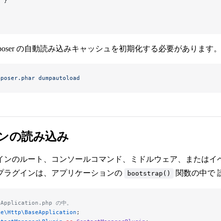
  }
mposer の自動読み込みキャッシュを初期化する必要があります
mposer.phar
 dumpautoload
ンの読み込み
インのルート、コンソールコマンド、ミドルウェア、またはイ
プラグインは、アプリケーションの
関数の中で 
bootstrap()
/Application.php の中。
ke\Http\BaseApplication
;