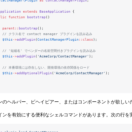
ntactManager\Plugin
 as
 ContactManagerPlugin
;
Application
 extends
 BaseApplication
 {
blic
 function
 bootstrap
()
  parent::
bootstrap
();
   // クラス名で contact manager プラグインを読み込み
  $this
->
addPlugin
(
ContactManagerPlugin
::class
);
   // '短縮名' でベンダーの名前空間付きプラグインを読み込み
  $this
->
addPlugin
(
'AcmeCorp/ContactManager'
);
    // 本番環境には存在しない、開発環境の依存関係をロード
  $this
->
addOptionalPlugin
(
'AcmeCorp/ContactManager'
);
ンのヘルパー、ビヘイビアー、またはコンポーネントが欲しい
インを有効にする便利なシェルコマンドがあります。次の行を