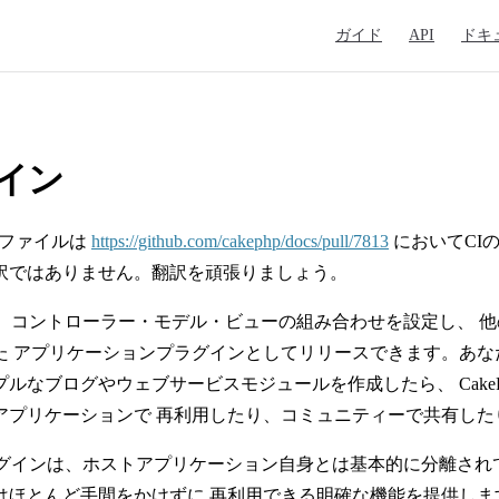
Main Navigation
ガイド
API
ドキ
イン
 このファイルは
https://github.com/cakephp/docs/pull/7813
においてCI
訳ではありません。翻訳を頑張りましょう。
 では、コントローラー・モデル・ビューの組み合わせを設定し、 他
た アプリケーションプラグインとしてリリースできます。あな
プルなブログやウェブサービスモジュールを作成したら、 Cake
アプリケーションで 再利用したり、コミュニティーで共有した
P プラグインは、ホストアプリケーション自身とは基本的に分離さ
はほとんど手間をかけずに 再利用できる明確な機能を提供し