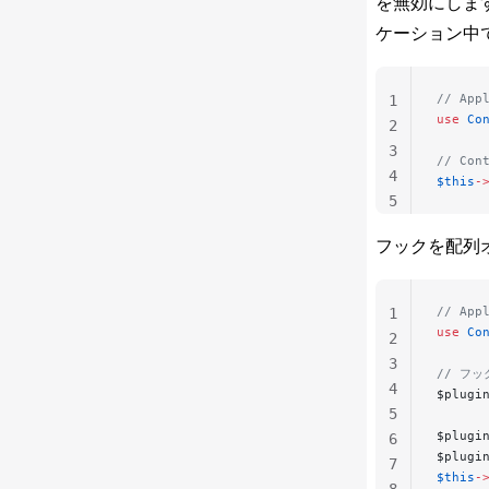
を無効にしま
ケーション中で
// App
1
use
 Co
2
3
// Co
4
$this
-
5
フックを配列オ
// App
1
use
 Co
2
3
// フッ
4
$plugi
5
$plugi
6
$plugi
7
$this
-
8