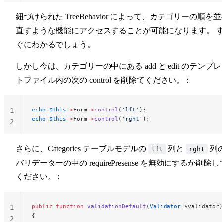
紐づけられた TreeBehavior によって、カテゴリーの順を
直すような機能にアクセスすることが可能になります。 
ぐにわかるでしょう。
しかし今は、カテゴリーの中にある add と edit のテンプ
トファイル内の次の control を削除てください。 :
echo
 $this
->
Form
->
control
(
'lft'
);
1
echo
 $this
->
Form
->
control
(
'rght'
);
2
さらに、Categories テーブルモデルの
列と
列
lft
rght
バリデーターの中の requirePresense を無効にするか削除し
ください。 :
public
 function
 validationDefault
(
Validator
 $validator
1
{
2