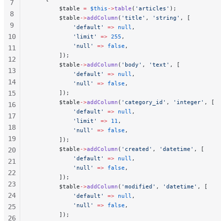
7
        $table 
=
 $this
->
table
(
'articles'
);
8
        $table
->
addColumn
(
'title'
, 
'string'
, [
9
            'default'
 =>
 null
,
10
            'limit'
 =>
 255
,
            'null'
 =>
 false
,
11
        ]);
12
        $table
->
addColumn
(
'body'
, 
'text'
, [
13
            'default'
 =>
 null
,
14
            'null'
 =>
 false
,
15
        ]);
        $table
->
addColumn
(
'category_id'
, 
'integer'
, [
16
            'default'
 =>
 null
,
17
            'limit'
 =>
 11
,
18
            'null'
 =>
 false
,
19
        ]);
        $table
->
addColumn
(
'created'
, 
'datetime'
, [
20
            'default'
 =>
 null
,
21
            'null'
 =>
 false
,
22
        ]);
23
        $table
->
addColumn
(
'modified'
, 
'datetime'
, [
24
            'default'
 =>
 null
,
            'null'
 =>
 false
,
25
        ]);
26