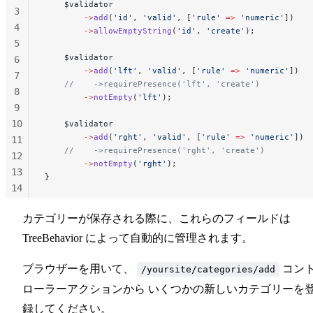
    $validator
3
        ->
add
(
'id'
, 
'valid'
, [
'rule'
 =>
 'numeric'
])
4
        ->
allowEmptyString
(
'id'
, 
'create'
);
5
    $validator
6
        ->
add
(
'lft'
, 
'valid'
, [
'rule'
 =>
 'numeric'
])
7
    //    ->requirePresence('lft', 'create')
8
        ->
notEmpty
(
'lft'
);
9
10
    $validator
        ->
add
(
'rght'
, 
'valid'
, [
'rule'
 =>
 'numeric'
])
11
    //    ->requirePresence('rght', 'create')
12
        ->
notEmpty
(
'rght'
);
13
}
14
15
カテゴリーが保存される際に、これらのフィールドは
16
TreeBehavior によって自動的に管理されます。
ブラウザーを用いて、
コン
/yoursite/categories/add
ローラーアクションから いくつかの新しいカテゴリーを
録してください。