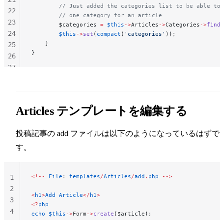
        // Just added the categories list to be able t
22
        // one category for an article
23
        $categories 
=
 $this
->
Articles
->
Categories
->
fin
24
        $this
->
set
(
compact
(
'categories'
));
    }
25
}
26
27
28
29
30
Articles テンプレートを編集する
31
投稿記事の add ファイルは以下のようになっているはずで
す。
<!--
 File
: 
templates
/
Articles
/
add
.
php
 -->
1
2
<
h1
>
Add
 Article
</
h1
>
3
<?
php
4
echo
 $this
->
Form
->
create
($article);