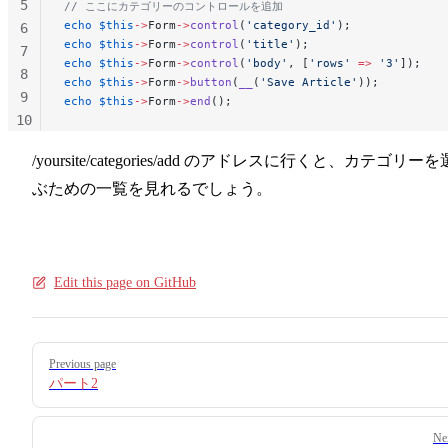
5
// ここにカテゴリーのコントロールを追加
echo
 $this
->
Form
->
control
(
'category_id'
);
6
echo
 $this
->
Form
->
control
(
'title'
);
7
echo
 $this
->
Form
->
control
(
'body'
, [
'rows'
 =>
 '3'
]);
8
echo
 $this
->
Form
->
button
(
__
(
'Save Article'
));
9
echo
 $this
->
Form
->
end
();
10
11
/yoursite/categories/add
のアドレスに行くと、カテゴリーを
ぶための一覧を見れるでしょう。
Edit this page on GitHub
Pager
Previous page
パート2
Ne