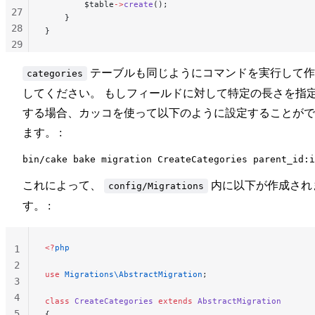
        $table
->
create
();
27
    }
28
}
29
30
テーブルも同じようにコマンドを実行して作
categories
31
32
してください。 もしフィールドに対して特定の長さを指
33
する場合、カッコを使って以下のように設定することがで
34
ます。 :
これによって、
内に以下が作成され
config/Migrations
す。 :
<?
php
1
2
use
 Migrations\AbstractMigration
;
3
4
class
 CreateCategories
 extends
 AbstractMigration
5
{