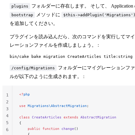
フォルダーに存在します。 そして、 Application
plugins
メソッドに
bootstrap
$this->addPlugin('Migrations'
を追加してください。
プラグインを読み込んだら、次のコマンドを実行してマイ
レーションファイルを作成しましょう。 :
フォルダーにマイグレーションファ
/config/Migrations
ルが以下のように生成されます。 :
<?
php
1
2
use
 Migrations\AbstractMigration
;
3
4
class
 CreateArticles
 extends
 AbstractMigration
5
{
    public
 function
 change
()
6
    {