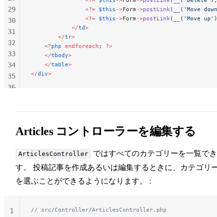
29
                <?=
 $this
->
Form
->
postLink
(
__
(
'Move dow
                <?=
 $this
->
Form
->
postLink
(
__
(
'Move up'
30
            </
td
>
31
        </
tr
>
32
    <?
php
 endforeach
; 
?>
33
    </
tbody
>
34
    </
table
>
</
div
>
35
36
37
38
39
Articles コントローラーを編集する
40
41
ではすべてのカテゴリーを一覧でき
42
ArticlesController
す。 投稿記事を作成あるいは編集するときに、カテゴリ
を選ぶことができるようになります。 :
// src/Controller/ArticlesController.php
1