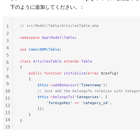
下のように追加してください。 :
// src/Model/Table/ArticlesTable.php
1
2
namespace
 App\Model\Table
;
3
4
use
 Cake\ORM\Table
;
5
class
 ArticlesTable
 extends
 Table
6
{
7
    public
 function
 initialize
(
array
 $config)
8
    {
9
        $this
->
addBehavior
(
'Timestamp'
);
10
        // Just add the belongsTo relation with Catego
        $this
->
belongsTo
(
'Categories'
, [
11
            'foreignKey'
 =>
 'category_id'
,
12
        ]);
13
    }
14
}
15
16