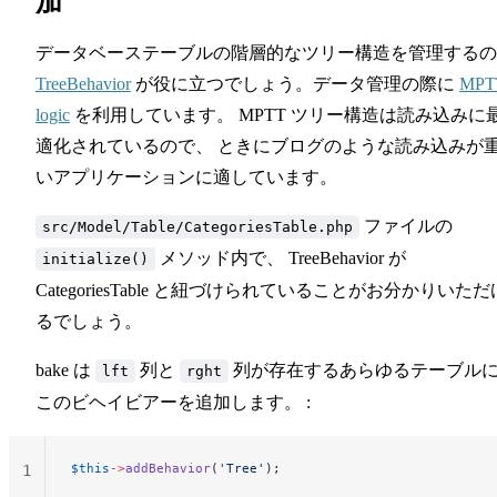
加
データベーステーブルの階層的なツリー構造を管理するの
TreeBehavior
が役に立つでしょう。データ管理の際に
MPT
logic
を利用しています。 MPTT ツリー構造は読み込みに
適化されているので、 ときにブログのような読み込みが
いアプリケーションに適しています。
ファイルの
src/Model/Table/CategoriesTable.php
メソッド内で、 TreeBehavior が
initialize()
CategoriesTable と紐づけられていることがお分かりいただ
るでしょう。
bake は
列と
列が存在するあらゆるテーブル
lft
rght
このビヘイビアーを追加します。 :
$this
->
addBehavior
(
'Tree'
);
1