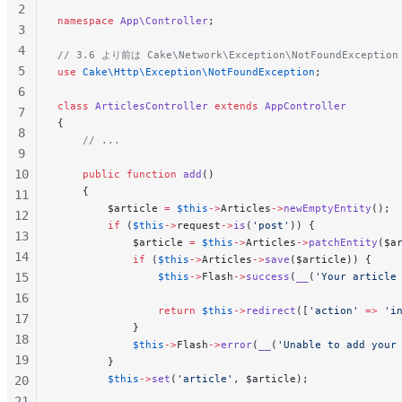
2
namespace
 App\Controller
;
3
4
// 3.6 より前は Cake\Network\Exception\NotFoundExceptio
5
use
 Cake\Http\Exception\NotFoundException
;
6
class
 ArticlesController
 extends
 AppController
7
{
8
    // ...
9
10
    public
 function
 add
()
    {
11
        $article 
=
 $this
->
Articles
->
newEmptyEntity
();
12
        if
 (
$this
->
request
->
is
(
'post'
)) {
13
            $article 
=
 $this
->
Articles
->
patchEntity
($a
14
            if
 (
$this
->
Articles
->
save
($article)) {
15
                $this
->
Flash
->
success
(
__
(
'Your article
16
                return
 $this
->
redirect
([
'action'
 =>
 'i
17
            }
18
            $this
->
Flash
->
error
(
__
(
'Unable to add your
19
        }
        $this
->
set
(
'article'
, $article);
20
21