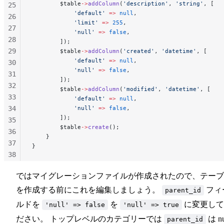
        $table
->
addColumn
(
'description'
, 
'string'
, [
25
            'default'
 =>
 null
,
26
            'limit'
 =>
 255
,
27
            'null'
 =>
 false
,
28
        ]);
29
        $table
->
addColumn
(
'created'
, 
'datetime'
, [
            'default'
 =>
 null
,
30
            'null'
 =>
 false
,
31
        ]);
32
        $table
->
addColumn
(
'modified'
, 
'datetime'
, [
33
            'default'
 =>
 null
,
34
            'null'
 =>
 false
,
        ]);
35
        $table
->
create
();
36
    }
37
}
38
39
ではマイグレーションファイルが作成されたので、テーブ
40
41
を作成する前にこれを編集しましょう。
フィ
parent_id
42
ルドを
を
に変更して
'null' => false
'null' => true
43
ださい。 トップレベルのカテゴリーでは
は nu
parent_id
44