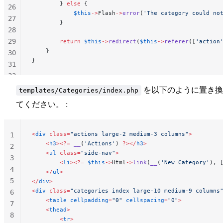
        } 
else
 {
26
            $this
->
Flash
->
error
(
'The category could no
27
        }
28
29
        return
 $this
->
redirect
(
$this
->
referer
([
'action
    }
30
}
31
32
33
を以下のように置き換
templates/Categories/index.php
34
てください。 :
35
36
37
<
div
 class=
"actions large-2 medium-3 columns"
>
1
    <
h3
><?=
 __
(
'Actions'
) 
?></
h3
>
2
    <
ul
 class=
"side-nav"
>
3
        <
li
><?=
 $this
->
Html
->
link
(
__
(
'New Category'
), 
4
    </
ul
>
5
</
div
>
<
div
 class=
"categories index large-10 medium-9 columns
6
    <
table
 cellpadding
=
"0"
 cellspacing
=
"0"
>
7
    <
thead
>
8
        <
tr
>