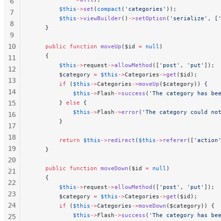
6
        $this
->
set
(
compact
(
'categories'
));
7
        $this
->
viewBuilder
()
->
setOption
(
'serialize'
, [
8
    }
9
10
    public
 function
 moveUp
($id 
=
 null
)
    {
11
        $this
->
request
->
allowMethod
([
'post'
, 
'put'
]);
12
        $category 
=
 $this
->
Categories
->
get
($id);
13
        if
 (
$this
->
Categories
->
moveUp
($category)) {
14
            $this
->
Flash
->
success
(
'The category has be
15
        } 
else
 {
            $this
->
Flash
->
error
(
'The category could no
16
        }
17
18
        return
 $this
->
redirect
(
$this
->
referer
([
'action
19
    }
20
    public
 function
 moveDown
($id 
=
 null
)
21
    {
22
        $this
->
request
->
allowMethod
([
'post'
, 
'put'
]);
23
        $category 
=
 $this
->
Categories
->
get
($id);
24
        if
 (
$this
->
Categories
->
moveDown
($category)) {
            $this
->
Flash
->
success
(
'The category has be
25