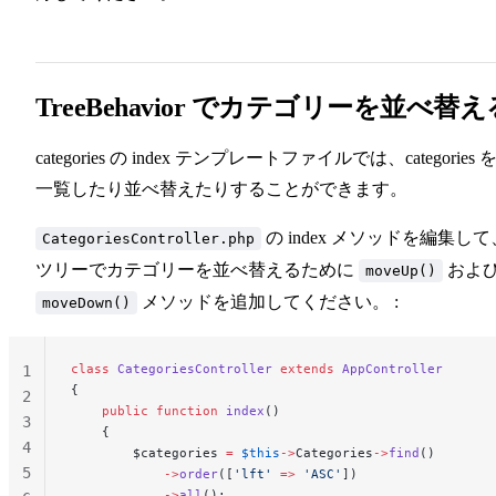
TreeBehavior でカテゴリーを並べ替え
categories の index テンプレートファイルでは、categories 
一覧したり並べ替えたりすることができます。
の index メソッドを編集して
CategoriesController.php
ツリーでカテゴリーを並べ替えるために
およ
moveUp()
メソッドを追加してください。 :
moveDown()
class
 CategoriesController
 extends
 AppController
1
{
2
    public
 function
 index
()
3
    {
4
        $categories 
=
 $this
->
Categories
->
find
()
5
            ->
order
([
'lft'
 =>
 'ASC'
])
            ->
all
();