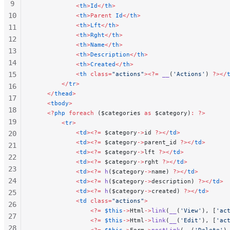
9
            <
th
>
Id
</
th
>
10
            <
th
>Parent
 Id
</
th
>
            <
th
>
Lft
</
th
>
11
            <
th
>
Rght
</
th
>
12
            <
th
>
Name
</
th
>
13
            <
th
>
Description
</
th
>
14
            <
th
>
Created
</
th
>
15
            <
th
 class=
"actions"
><?=
 __
(
'Actions'
) 
?></
        </
tr
>
16
    </
thead
>
17
    <
tbody
>
18
    <?
php
 foreach
 ($categories 
as
 $category)
:
 ?>
19
        <
tr
>
            <
td
><?=
 $category
->
id 
?></
td
>
20
            <
td
><?=
 $category
->
parent_id 
?></
td
>
21
            <
td
><?=
 $category
->
lft 
?></
td
>
22
            <
td
><?=
 $category
->
rght 
?></
td
>
23
            <
td
><?=
 h
($category
->
name) 
?></
td
>
24
            <
td
><?=
 h
($category
->
description) 
?></
td
>
            <
td
><?=
 h
($category
->
created) 
?></
td
>
25
            <
td
 class=
"actions"
>
26
                <?=
 $this
->
Html
->
link
(
__
(
'View'
), [
'ac
27
                <?=
 $this
->
Html
->
link
(
__
(
'Edit'
), [
'ac
28
                <?=
 $this
->
Form
->
postLink
(
__
(
'Delete'
)