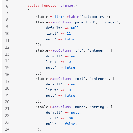
    public
 function
 change
()
6
    {
7
        $table 
=
 $this
->
table
(
'categories'
);
8
        $table
->
addColumn
(
'parent_id'
, 
'integer'
, [
9
            'default'
 =>
 null
,
10
            'limit'
 =>
 11
,
            'null'
 =>
 false
,
11
        ]);
12
        $table
->
addColumn
(
'lft'
, 
'integer'
, [
13
            'default'
 =>
 null
,
14
            'limit'
 =>
 10
,
15
            'null'
 =>
 false
,
        ]);
16
        $table
->
addColumn
(
'rght'
, 
'integer'
, [
17
            'default'
 =>
 null
,
18
            'limit'
 =>
 10
,
19
            'null'
 =>
 false
,
        ]);
20
        $table
->
addColumn
(
'name'
, 
'string'
, [
21
            'default'
 =>
 null
,
22
            'limit'
 =>
 100
,
23
            'null'
 =>
 false
,
24
        ]);