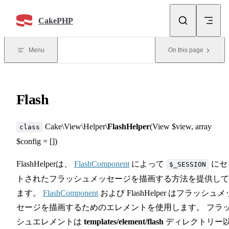
Skip to content
CakePHP
Menu
On this page
Flash
Cake\View\Helper\
FlashHelper
(View $view, array
class
$config = [])
FlashHelperは、
FlashComponent
によって
にセ
$_SESSION
トされたフラッシュメッセージを描画する方法を提供して
ます。
FlashComponent
および FlashHelper はフラッシュメ
セージを描画するためのエレメントを使用します。 フラ
シュエレメントは
templates/element/flash
ディレクトリー