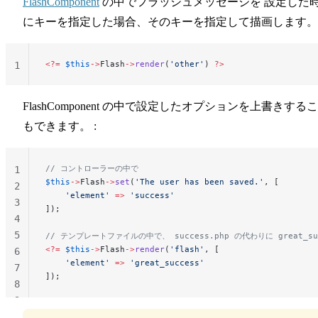
FlashComponent
の中でフラッシュメッセージを 設定した
にキーを指定した場合、そのキーを指定して描画します。 
<?=
 $this
->
Flash
->
render
(
'other'
) 
?>
1
FlashComponent の中で設定したオプションを上書きする
もできます。 :
// コントローラーの中で
1
$this
->
Flash
->
set
(
'The user has been saved.'
, [
2
    'element'
 =>
 'success'
3
]);
4
5
// テンプレートファイルの中で、 success.php の代わりに great_su
<?=
 $this
->
Flash
->
render
(
'flash'
, [
6
    'element'
 =>
 'great_success'
7
]);
8
9