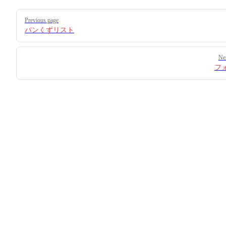
Pager
Previous page
パンくずリスト
Ne
フ