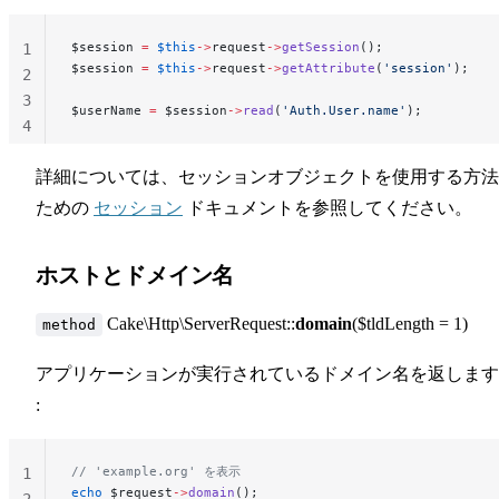
$session 
=
 $this
->
request
->
getSession
();
1
$session 
=
 $this
->
request
->
getAttribute
(
'session'
);
2
3
$userName 
=
 $session
->
read
(
'Auth.User.name'
);
4
詳細については、セッションオブジェクトを使用する方法
ための
セッション
ドキュメントを参照してください。
ホストとドメイン名
Cake\Http\ServerRequest::
domain
($tldLength = 1)
method
アプリケーションが実行されているドメイン名を返します
:
// 'example.org' を表示
1
echo
 $request
->
domain
();
2