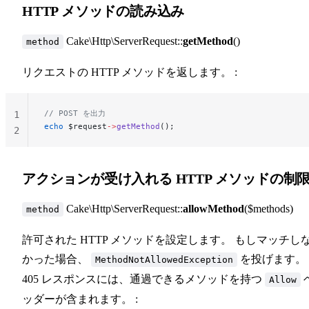
HTTP メソッドの読み込み
Cake\Http\ServerRequest::
getMethod
()
method
リクエストの HTTP メソッドを返します。 :
// POST を出力
1
echo
 $request
->
getMethod
();
2
アクションが受け入れる HTTP メソッドの制
Cake\Http\ServerRequest::
allowMethod
($methods)
method
許可された HTTP メソッドを設定します。 もしマッチし
かった場合、
を投げます。
MethodNotAllowedException
405 レスポンスには、通過できるメソッドを持つ
Allow
ッダーが含まれます。 :