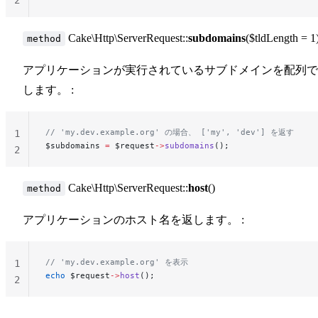
Cake\Http\ServerRequest::
subdomains
($tldLength = 1
method
アプリケーションが実行されているサブドメインを配列で
します。 :
// 'my.dev.example.org' の場合、 ['my', 'dev'] を返す
1
$subdomains 
=
 $request
->
subdomains
();
2
Cake\Http\ServerRequest::
host
()
method
アプリケーションのホスト名を返します。 :
// 'my.dev.example.org' を表示
1
echo
 $request
->
host
();
2