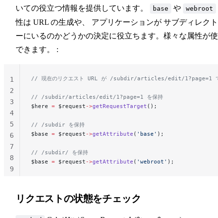
いての役立つ情報を提供しています。
や
base
webroot
性は URL の生成や、 アプリケーションが サブディレク
ーにいるのかどうかの決定に役立ちます。様々な属性が使
できます。 :
// 現在のリクエスト URL が /subdir/articles/edit/1?page=
1
2
// /subdir/articles/edit/1?page=1 を保持
3
$here 
=
 $request
->
getRequestTarget
();
4
5
// /subdir を保持
$base 
=
 $request
->
getAttribute
(
'base'
);
6
7
// /subdir/ を保持
8
$base 
=
 $request
->
getAttribute
(
'webroot'
);
9
10
リクエストの状態をチェック