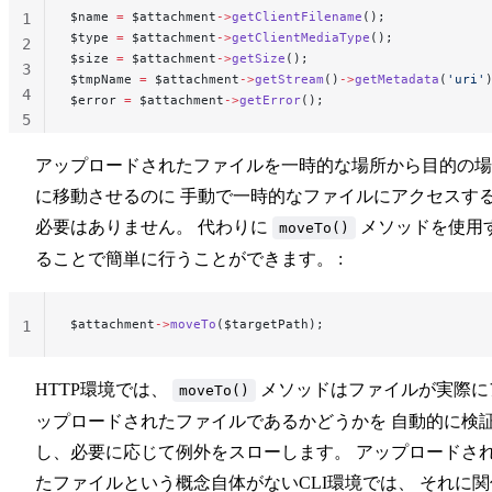
$name 
=
 $attachment
->
getClientFilename
();
1
$type 
=
 $attachment
->
getClientMediaType
();
2
$size 
=
 $attachment
->
getSize
();
3
$tmpName 
=
 $attachment
->
getStream
()
->
getMetadata
(
'uri'
4
$error 
=
 $attachment
->
getError
();
5
アップロードされたファイルを一時的な場所から目的の場
に移動させるのに 手動で一時的なファイルにアクセスす
必要はありません。 代わりに
メソッドを使用
moveTo()
ることで簡単に行うことができます。 :
$attachment
->
moveTo
($targetPath);
1
HTTP環境では、
メソッドはファイルが実際に
moveTo()
ップロードされたファイルであるかどうかを 自動的に検
し、必要に応じて例外をスローします。 アップロードさ
たファイルという概念自体がないCLI環境では、 それに関