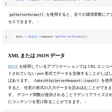
5
を使用すると、全ての環境変数にア
getServerParams()
セスできます。 :
$env 
=
 $this
->
request
->
getServerParams
();
1
XML または JSON データ
REST
を採用しているアプリケーションでは URL エンコ
ドされていない post 形式でデータを交換することがしば
ばあります。
を使
Cake\Http\ServerRequest::input()
すると、任意の形式の入力データを読み込むことができま
す。 デコード関数が提供されることでデシリアライズさ
たコンテンツを受け取ることができます。 :