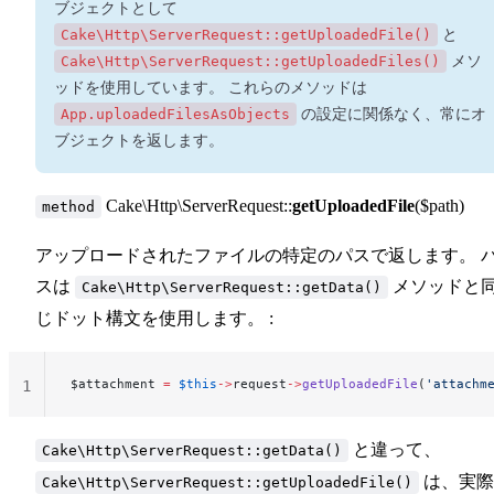
ブジェクトとして
Cake\Http\ServerRequest::getUploadedFile()
と
Cake\Http\ServerRequest::getUploadedFiles()
メソ
ッドを使用しています。 これらのメソッドは
App.uploadedFilesAsObjects
の設定に関係なく、常にオ
ブジェクトを返します。
Cake\Http\ServerRequest::
getUploadedFile
($path)
method
アップロードされたファイルの特定のパスで返します。 
スは
メソッドと
Cake\Http\ServerRequest::getData()
じドット構文を使用します。 :
$attachment 
=
 $this
->
request
->
getUploadedFile
(
'attachm
1
と違って、
Cake\Http\ServerRequest::getData()
は、実際
Cake\Http\ServerRequest::getUploadedFile()