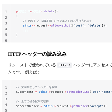
public
 function
 delete
()
1
{
2
    // POST と DELETE のリクエストのみ受け入れます
3
    $this
->
request
->
allowMethod
([
'post'
, 
'delete'
]);
4
    ...
5
}
6
HTTP ヘッダーの読み込み
リクエストで使われている
ヘッダーにアクセス
HTTP_*
きます。 例えば :
// 文字列としてヘッダーを取得
1
$userAgent 
=
 $this
->
request
->
getHeaderLine
(
'User-Agent
2
3
// 全ての値を配列で取得
4
$acceptHeader 
=
 $this
->
request
->
getHeader
(
'Accept'
);
5