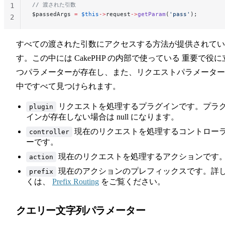
// 渡された引数
1
$passedArgs 
=
 $this
->
request
->
getParam
(
'pass'
);
2
すべての渡された引数にアクセスする方法が提供されてい
す。この中には CakePHP の内部で使っている 重要で役に
つパラメーターが存在し、また、リクエストパラメーター
中ですべて見つけられます。
リクエストを処理するプラグインです。プラ
plugin
インが存在しない場合は null になります。
現在のリクエストを処理するコントロー
controller
ーです。
現在のリクエストを処理するアクションです
action
現在のアクションのプレフィックスです。詳
prefix
くは、
Prefix Routing
をご覧ください。
クエリー文字列パラメーター