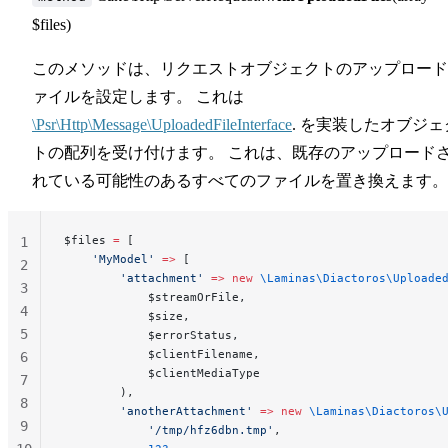
$files)
このメソッドは、リクエストオブジェクトのアップロード
ァイルを設定します。 これは
\Psr\Http\Message\UploadedFileInterface
. を実装したオブジェ
トの配列を受け付けます。 これは、既存のアップロード
れている可能性のあるすべてのファイルを置き換えます。 
$files 
=
 [
1
    'MyModel'
 =>
 [
2
        'attachment'
 =>
 new
 \Laminas\Diactoros\Uploade
3
            $streamOrFile,
4
            $size,
5
            $errorStatus,
            $clientFilename,
6
            $clientMediaType
7
        ),
8
        'anotherAttachment'
 =>
 new
 \Laminas\Diactoros\
9
            '/tmp/hfz6dbn.tmp'
,