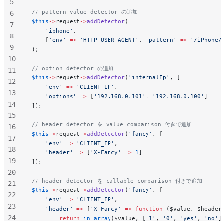
5
// pattern value detector の追加
6
$this
->
request
->
addDetector
(
7
    'iphone'
,
8
    [
'env'
 =>
 'HTTP_USER_AGENT'
, 
'pattern'
 =>
 '/
iPhone
9
);
10
// option detector の追加
11
$this
->
request
->
addDetector
(
'internalIp'
, [
12
    'env'
 =>
 'CLIENT_IP'
,
13
    'options'
 =>
 [
'192.168.0.101'
, 
'192.168.0.100'
]
14
]);
15
// header detector を value comparison 付きで追加
16
$this
->
request
->
addDetector
(
'fancy'
, [
17
    'env'
 =>
 'CLIENT_IP'
,
18
    'header'
 =>
 [
'X-Fancy'
 =>
 1
]
19
]);
20
// header detector を callable comparison 付きで追加
21
$this
->
request
->
addDetector
(
'fancy'
, [
22
    'env'
 =>
 'CLIENT_IP'
,
23
    'header'
 =>
 [
'X-Fancy'
 =>
 function
 ($value, $heade
24
        return
 in_array
($value, [
'1'
, 
'0'
, 
'yes'
, 
'no'