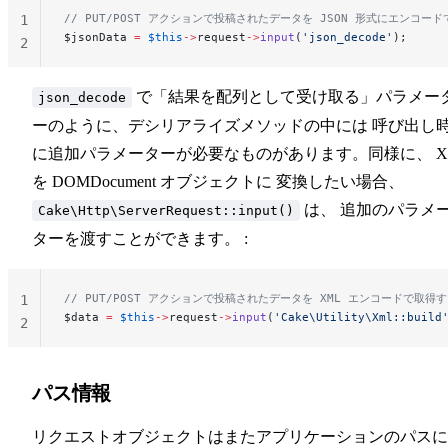
// PUT/POST アクションで投稿されたデータを JSON 形式にエンコー
1
$jsonData 
=
 $this
->
request
->
input
(
'json_decode'
);
2
で「結果を配列として受け取る」パラメー
json_decode
ーのように、デシリアライズメソッドの中には 呼び出し
に追加パラメーターが必要なものがあります。同様に、 X
を DOMDocument オブジェクトに 変換したい場合、
は、 追加のパラメ
Cake\Http\ServerRequest::input()
ターを渡すことができます。 :
// PUT/POST アクションで投稿されたデータを XML エンコードで取得
1
$data 
=
 $this
->
request
->
input
(
'Cake\Utility\Xml::build
2
パス情報
リクエストオブジェクトはまたアプリケーションのパスに