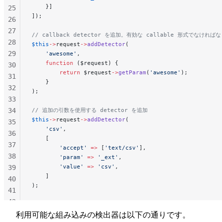
    }]
25
]);
26
27
// callback detector を追加。有効な callable 形式でなけれ
28
$this
->
request
->
addDetector
(
29
    'awesome'
,
    function
 ($request) {
30
        return
 $request
->
getParam
(
'awesome'
);
31
    }
32
);
33
34
// 追加の引数を使用する detector を追加
$this
->
request
->
addDetector
(
35
    'csv'
,
36
    [
37
        'accept'
 =>
 [
'text/csv'
],
38
        'param'
 =>
 '_ext'
,
        'value'
 =>
 'csv'
,
39
    ]
40
);
41
42
43
利用可能な組み込みの検出器は以下の通りです。