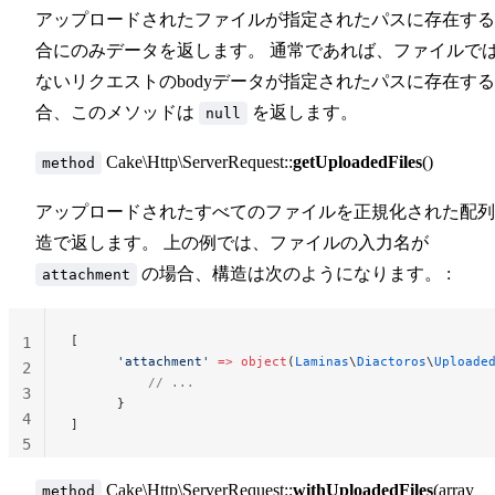
アップロードされたファイルが指定されたパスに存在する
合にのみデータを返します。 通常であれば、ファイルで
ないリクエストのbodyデータが指定されたパスに存在す
合、このメソッドは
を返します。
null
Cake\Http\ServerRequest::
getUploadedFiles
()
method
アップロードされたすべてのファイルを正規化された配列
造で返します。 上の例では、ファイルの入力名が
の場合、構造は次のようになります。 :
attachment
[
1
      'attachment'
 =>
 object
(
Laminas
\
Diactoros
\
Uploade
2
          // ...
3
      }
4
]
5
Cake\Http\ServerRequest::
withUploadedFiles
(array
method