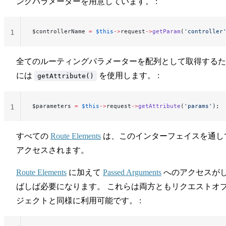
ングパラメーターを用意しています。 :
$controllerName 
=
 $this
->
request
->
getParam
(
'controller
1
全てのルーティングパラメーターを配列として取得するた
には
を使用します。 :
getAttribute()
$parameters 
=
 $this
->
request
->
getAttribute
(
'params'
);
1
すべての
Route Elements
は、このインターフェイスを通し
アクセスされます。
Route Elements
に加えて
Passed Arguments
へのアクセスが
ばしば必要になります。 これらは両方ともリクエストオ
ジェクトと同様に利用可能です。 :