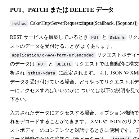
PUT、PATCH または DELETE データ
Cake\Http\ServerRequest::
input
($callback, [$options])
method
REST サービスを構築しているとき
と
リク
PUT
DELETE
ストのデータを受付けることが よくあります。
リクエストボディ
application/x-www-form-urlencoded
のデータは
と
リクエストでは自動的に構文
PUT
DELETE
析され
に設定されます。 もし JSON や XM
$this->data
データを受け付けている場合、どうやってリクエストボデ
ーにアクセスすればいいのかに ついては以下の説明を見
下さい。
入力されたデータにアクセスする場合、オプション機能で
れをデコードすることができます。 XML や JSON のリク
ストボディーのコンテンツと対話するときに便利です。 
コード機能のための追加のパラメーターは、
の