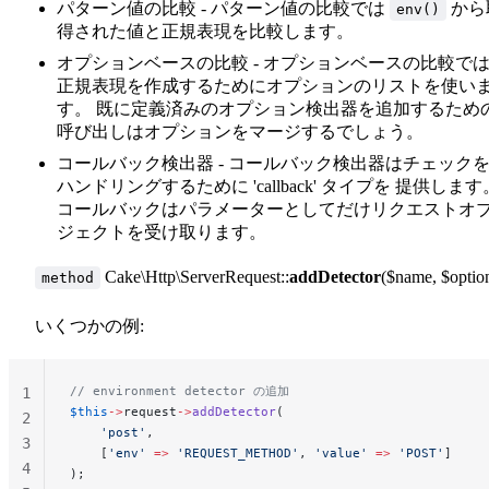
パターン値の比較 - パターン値の比較では
から
env()
得された値と正規表現を比較します。
オプションベースの比較 - オプションベースの比較で
正規表現を作成するためにオプションのリストを使い
す。 既に定義済みのオプション検出器を追加するため
呼び出しはオプションをマージするでしょう。
コールバック検出器 - コールバック検出器はチェック
ハンドリングするために 'callback' タイプを 提供します
コールバックはパラメーターとしてだけリクエストオ
ジェクトを受け取ります。
Cake\Http\ServerRequest::
addDetector
($name, $optio
method
いくつかの例:
// environment detector の追加
1
$this
->
request
->
addDetector
(
2
    'post'
,
3
    [
'env'
 =>
 'REQUEST_METHOD'
, 
'value'
 =>
 'POST'
]
4
);