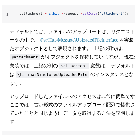
$attachment 
=
 $this
->
request
->
getData
(
'attachment'
);
1
デフォルトでは、ファイルのアップロードは、リクエスト
ータの中で、
\Psr\Http\Message\UploadedFileInterface
を実装
たオブジェクトとして表現されます。 上記の例では、
がオブジェクトを保持していますが、 現在
$attachment
実装では、上記の例の
変数は、 デフォル
$attachment
は
のインスタンスとな
\LaminasDiactorosUploadedFile
ます。
アップロードしたファイルへのアクセスは非常に簡単です
ここでは、古い形式のファイルアップロード配列で提供さ
ていたことと同じようにデータを取得する方法を説明しま
す。 :