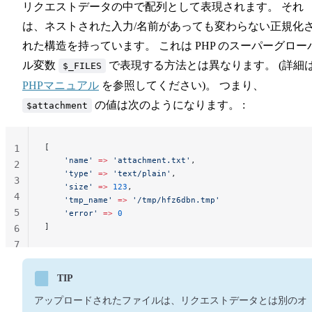
リクエストデータの中で配列として表現されます。 それ
は、ネストされた入力/名前があっても変わらない正規化
れた構造を持っています。 これは PHP のスーパーグロー
ル変数
で表現する方法とは異なります。 (詳細
$_FILES
PHPマニュアル
を参照してください)。 つまり、
の値は次のようになります。 :
$attachment
[
1
    'name'
 =>
 'attachment.txt'
,
2
    'type'
 =>
 'text/plain'
,
3
    'size'
 =>
 123
,
4
    'tmp_name'
 =>
 '/tmp/hfz6dbn.tmp'
5
    'error'
 =>
 0
]
6
7
TIP
アップロードされたファイルは、リクエストデータとは別のオ