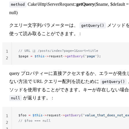
Cake\Http\ServerRequest::
getQuery
($name, $default =
method
null)
クエリー文字列パラメーターは、
メソッド
getQuery()
使って読み取ることができます。 :
// URL は /posts/index?page=1&sort=title
1
$page 
=
 $this
->
request
->
getQuery
(
'page'
);
2
query プロパティーに直接アクセスするか、エラーが発生
ない方法で URL クエリー配列を読むために
getQuery()
ソッドを使用することができます。キーが存在しない場合
が返ります。 :
null
$foo 
=
 $this
->
request
->
getQuery
(
'value_that_does_not_e
1
// $foo === null
2
3