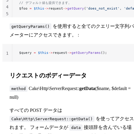
// デフォルト値も提供できます。
4
$foo 
=
 $this
->
request
->
getQuery
(
'does_not_exist'
, 
'def
5
を使用すると全てのクエリー文字列パ
getQueryParams()
メーターにアクセスできます。 :
$query 
=
 $this
->
request
->
getQueryParams
();
1
リクエストのボディーデータ
Cake\Http\ServerRequest::
getData
($name, $default =
method
null)
すべての POST データは
を使ってアクセス
Cake\Http\ServerRequest::getData()
れます。 フォームデータが
接頭辞を含んでいる場
data