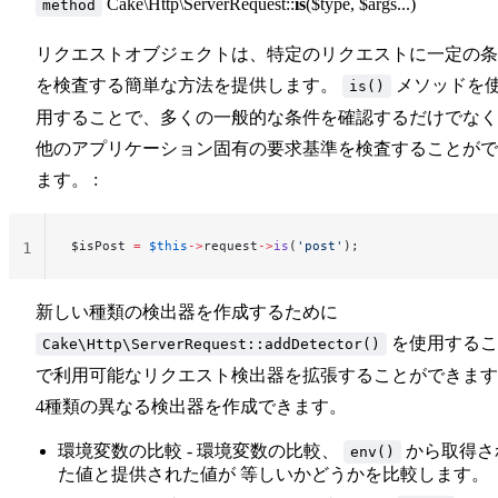
Cake\Http\ServerRequest::
is
($type, $args...)
method
リクエストオブジェクトは、特定のリクエストに一定の条
を検査する簡単な方法を提供します。
メソッドを
is()
用することで、多くの一般的な条件を確認するだけでなく
他のアプリケーション固有の要求基準を検査することがで
ます。 :
$isPost 
=
 $this
->
request
->
is
(
'post'
);
1
新しい種類の検出器を作成するために
を使用するこ
Cake\Http\ServerRequest::addDetector()
で利用可能なリクエスト検出器を拡張することができます
4種類の異なる検出器を作成できます。
環境変数の比較 - 環境変数の比較、
から取得さ
env()
た値と提供された値が 等しいかどうかを比較します。