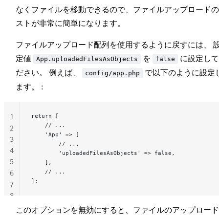
なくファイルを移動できるので、ファイルアップロードの
ストが非常に簡単になります。
ファイルアップロード配列を使用するように戻すには、 
定値
を
に設定して
App.uploadedFilesAsObjects
false
ださい。 例えば、
で以下のように設定
config/app.php
ます。 :
return [
1
    // ...
2
    'App' => [
3
        // ...
4
        'uploadedFilesAsObjects' => false,
5
    ],
    // ...
6
];
7
8
このオプションを無効にすると、ファイルのアップロード