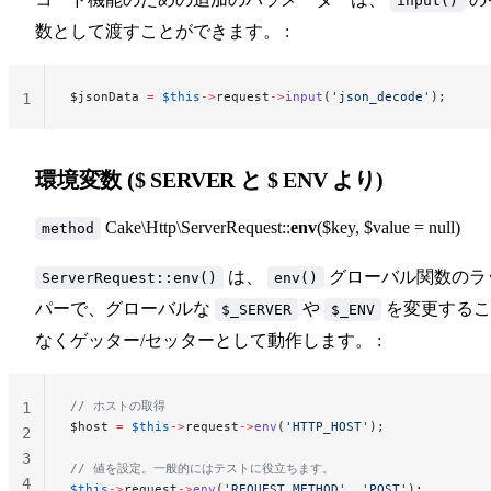
input()
数として渡すことができます。 :
$jsonData 
=
 $this
->
request
->
input
(
'json_decode'
);
1
環境変数 ($
SERVER
と $
ENV
より)
Cake\Http\ServerRequest::
env
($key, $value = null)
method
は、
グローバル関数のラ
ServerRequest::env()
env()
パーで、グローバルな
や
を変更するこ
$_SERVER
$_ENV
なくゲッター/セッターとして動作します。 :
// ホストの取得
1
$host 
=
 $this
->
request
->
env
(
'HTTP_HOST'
);
2
3
// 値を設定。一般的にはテストに役立ちます。
4
$this
->
request
->
env
(
'REQUEST_METHOD'
, 
'POST'
);