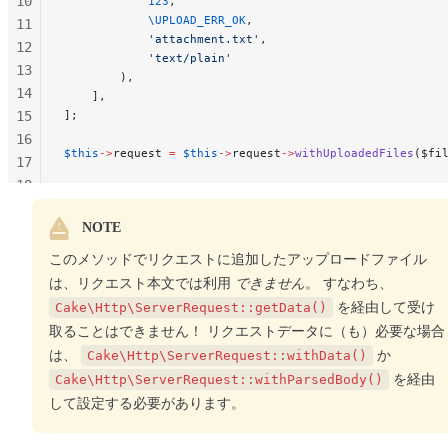
10
            123
,
            \UPLOAD_ERR_OK
,
11
            'attachment.txt'
,
12
            'text/plain'
13
        ),
14
    ],
15
];
16
$this
->
request 
=
 $this
->
request
->
withUploadedFiles
($fi
17
18
19
NOTE
20
このメソッドでリクエストに追加したアップロードファイル
は、リクエスト本文では利用
できません
。 すなわち、
Cake\Http\ServerRequest::getData()
を経由して受け
取ることはできません！ リクエストデータに（も）必要な場合
は、
Cake\Http\ServerRequest::withData()
か
Cake\Http\ServerRequest::withParsedBody()
を経由
して設定する必要があります。