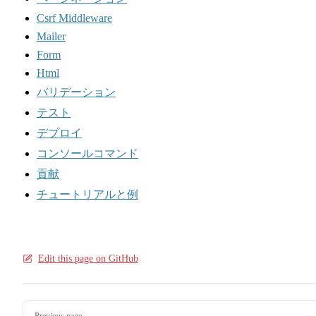
Csrf Middleware
Mailer
Form
Html
バリデーション
テスト
デプロイ
コンソールコマンド
貢献
チュートリアルと例
Edit this page on GitHub
Pager
Previous page