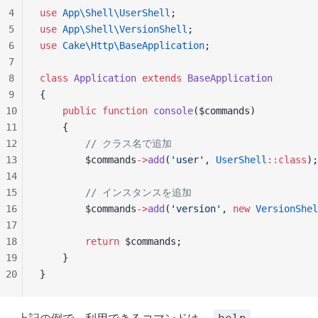
4
use
 App\Shell\UserShell
;
5
use
 App\Shell\VersionShell
;
6
use
 Cake\Http\BaseApplication
;
7
8
class
 Application
 extends
 BaseApplication
9
{
10
    public
 function
 console
($commands)
11
    {
12
        // クラス名で追加
13
        $commands
->
add
(
'user'
, 
UserShell
::class
);
14
15
        // インスタンスを追加
16
        $commands
->
add
(
'version'
, 
new
 VersionShel
17
18
        return
 $commands;
19
    }
20
}