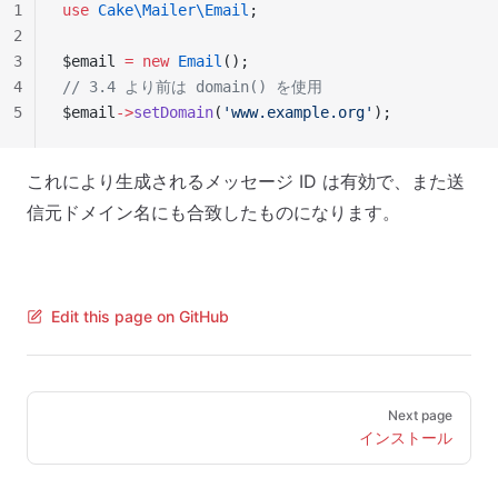
1
use
 Cake\Mailer\Email
;
2
3
$email 
=
 new
 Email
();
4
// 3.4 より前は domain() を使用
5
$email
->
setDomain
(
'www.example.org'
);
これにより生成されるメッセージ ID は有効で、また送
信元ドメイン名にも合致したものになります。
Edit this page on GitHub
Pager
Next page
インストール