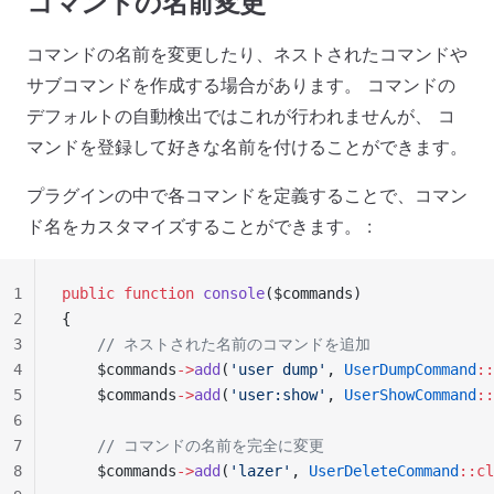
コマンドの名前変更
コマンドの名前を変更したり、ネストされたコマンドや
サブコマンドを作成する場合があります。 コマンドの
デフォルトの自動検出ではこれが行われませんが、 コ
マンドを登録して好きな名前を付けることができます。
プラグインの中で各コマンドを定義することで、コマン
ド名をカスタマイズすることができます。 :
1
public
 function
 console
($commands)
2
{
3
    // ネストされた名前のコマンドを追加
4
    $commands
->
add
(
'user dump'
, 
UserDumpCommand
::
5
    $commands
->
add
(
'user:show'
, 
UserShowCommand
::
6
7
    // コマンドの名前を完全に変更
8
    $commands
->
add
(
'lazer'
, 
UserDeleteCommand
::cl