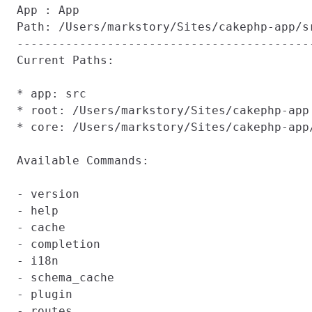
App : App

Path: /Users/markstory/Sites/cakephp-app/sr
-------------------------------------------
Current Paths:

* app: src

* root: /Users/markstory/Sites/cakephp-app

* core: /Users/markstory/Sites/cakephp-app/
Available Commands:

- version

- help

- cache

- completion

- i18n

- schema_cache

- plugin

- routes
