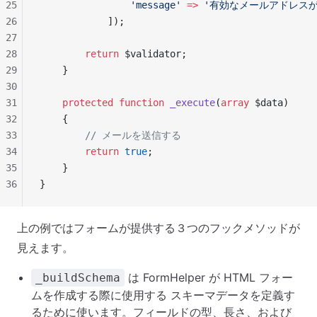
25
                'message'
 =>
 '有効なメールアドレス
26
            ]);
27
28
        return
 $validator;
29
    }
30
31
    protected
 function
 _execute
(
array
 $data)
32
    {
33
        // メールを送信する
34
        return
 true
;
35
    }
36
}
上の例ではフォームが提供する３つのフックメソッドが
見えます。
は FormHelper が HTML フォー
_buildSchema
ムを作成する際に使用する スキーマデータを定義す
るために使います。フィールドの型、長さ、および