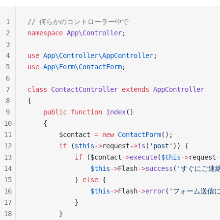
1
// 何らかのコントローラー中で
2
namespace
 App\Controller
;
3
4
use
 App\Controller\AppController
;
5
use
 App\Form\ContactForm
;
6
7
class
 ContactController
 extends
 AppController
8
{
9
    public
 function
 index
()
10
    {
11
        $contact 
=
 new
 ContactForm
();
12
        if
 (
$this
->
request
->
is
(
'post'
)) {
13
            if
 ($contact
->
execute
(
$this
->
request
-
14
                $this
->
Flash
->
success
(
'すぐにご連
15
            } 
else
 {
16
                $this
->
Flash
->
error
(
'フォーム送信
17
            }
18
        }