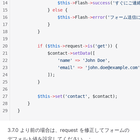
14
                $this
->
Flash
->
success
(
'すぐにご連
15
            } 
else
 {
16
                $this
->
Flash
->
error
(
'フォーム送信
17
            }
18
        }
19
20
        if
 (
$this
->
request
->
is
(
'get'
)) {
21
            $contact
->
setData
([
22
                'name'
 =>
 'John Doe'
,
23
                'email'
 =>
 '
john.doe@example.com
'
24
            ]);
25
        }
26
27
        $this
->
set
(
'contact'
, $contact);
28
    }
29
}
3.7.0 より前の場合は、request を修正してフォームの
デフォルト値を設定してください。 :