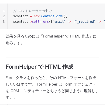
1
// コントローラーの中で
2
$contact 
=
 new
 ContactForm
();
3
$contact
->
setErrors
([
"email"
 =>
 [
"_required"
 =>
 
結果を見るためには「FormHelper で HTML 作成」に
進みます。
FormHelper で HTML 作成
Form クラスを作ったら、その HTML フォームを作成
したいはずです。 FormHelper は Form オブジェクト
を ORM エンティティーとちょうど同じように理解しま
す。 :