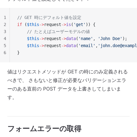
1
// GET 時にデフォルト値を設定
2
if
 (
$this
->
request
->
is
(
'get'
)) {
3
    // たとえばユーザーモデルの値
4
    $this
->
request
->
data
(
'name'
, 
'John Doe'
);
5
    $this
->
request
->
data
(
'email'
,
'
john.doe@exampl
6
}
値はリクエストメソッドが GET の時にのみ定義される
べきで、 さもないと修正が必要なバリデーションエラ
ーのある直前の POST データを上書きしてしまいま
す。
フォームエラーの取得