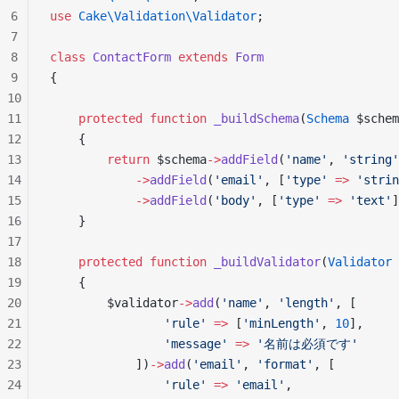
6
use
 Cake\Validation\Validator
;
7
8
class
 ContactForm
 extends
 Form
9
{
10
11
    protected
 function
 _buildSchema
(
Schema
 $schem
12
    {
13
        return
 $schema
->
addField
(
'name'
, 
'string'
14
            ->
addField
(
'email'
, [
'type'
 =>
 'strin
15
            ->
addField
(
'body'
, [
'type'
 =>
 'text'
]
16
    }
17
18
    protected
 function
 _buildValidator
(
Validator
 
19
    {
20
        $validator
->
add
(
'name'
, 
'length'
, [
21
                'rule'
 =>
 [
'minLength'
, 
10
],
22
                'message'
 =>
 '名前は必須です'
23
            ])
->
add
(
'email'
, 
'format'
, [
24
                'rule'
 =>
 'email'
,