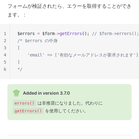
フォームが検証されたら、エラーを取得することができ
ます。 :
1
$errors 
=
 $form
->
getErrors
(); 
// $form->errors();
2
/* $errors の中身
3
[
4
    'email' => ['有効なメールアドレスが要求されます']
5
]
6
*/
Added in version 3.7.0
は非推奨になりました。代わりに
errors()
を使用してください。
getErrors()