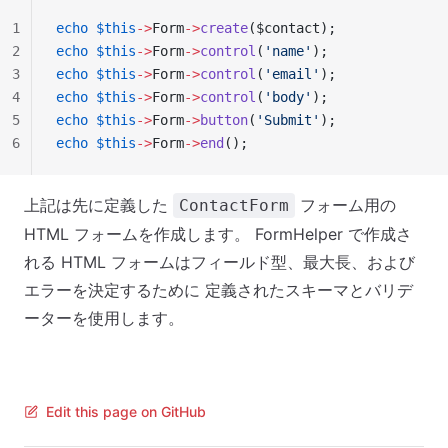
1
echo
 $this
->
Form
->
create
($contact);
2
echo
 $this
->
Form
->
control
(
'name'
);
3
echo
 $this
->
Form
->
control
(
'email'
);
4
echo
 $this
->
Form
->
control
(
'body'
);
5
echo
 $this
->
Form
->
button
(
'Submit'
);
6
echo
 $this
->
Form
->
end
();
上記は先に定義した
フォーム用の
ContactForm
HTML フォームを作成します。 FormHelper で作成さ
れる HTML フォームはフィールド型、最大長、および
エラーを決定するために 定義されたスキーマとバリデ
ーターを使用します。
Edit this page on GitHub