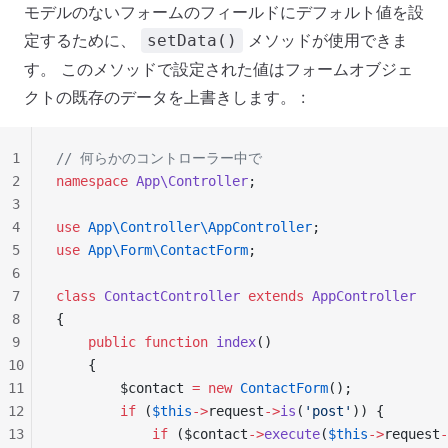
モデルのないフォームのフィールドにデフォルト値を設
定するために、
メソッドが使用できま
setData()
す。 このメソッドで設定された値はフォームオブジェ
クトの既存のデータを上書きします。 :
1
// 何らかのコントローラー中で
2
namespace
 App\Controller
;
3
4
use
 App\Controller\AppController
;
5
use
 App\Form\ContactForm
;
6
7
class
 ContactController
 extends
 AppController
8
{
9
    public
 function
 index
()
10
    {
11
        $contact 
=
 new
 ContactForm
();
12
        if
 (
$this
->
request
->
is
(
'post'
)) {
13
            if
 ($contact
->
execute
(
$this
->
request
-