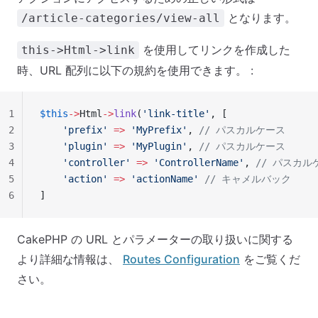
となります。
/article-categories/view-all
を使用してリンクを作成した
this->Html->link
時、URL 配列に以下の規約を使用できます。 :
1
$this
->
Html
->
link
(
'link-title'
, [
2
    'prefix'
 =>
 'MyPrefix'
, 
// パスカルケース
3
    'plugin'
 =>
 'MyPlugin'
, 
// パスカルケース
4
    'controller'
 =>
 'ControllerName'
, 
// パスカル
5
    'action'
 =>
 'actionName'
 // キャメルバック
6
]
CakePHP の URL とパラメーターの取り扱いに関する
より詳細な情報は、
Routes Configuration
をご覧くだ
さい。