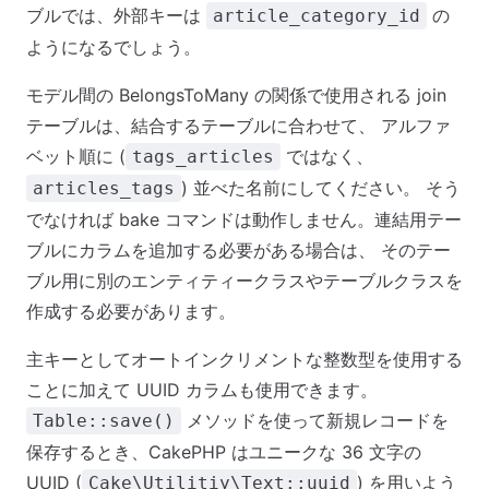
ブルでは、外部キーは
の
article_category_id
ようになるでしょう。
モデル間の BelongsToMany の関係で使用される join
テーブルは、結合するテーブルに合わせて、 アルファ
ベット順に (
ではなく、
tags_articles
) 並べた名前にしてください。 そう
articles_tags
でなければ bake コマンドは動作しません。連結用テー
ブルにカラムを追加する必要がある場合は、 そのテー
ブル用に別のエンティティークラスやテーブルクラスを
作成する必要があります。
主キーとしてオートインクリメントな整数型を使用する
ことに加えて UUID カラムも使用できます。
メソッドを使って新規レコードを
Table::save()
保存するとき、CakePHP はユニークな 36 文字の
UUID (
) を用いよう
Cake\Utilitiy\Text::uuid