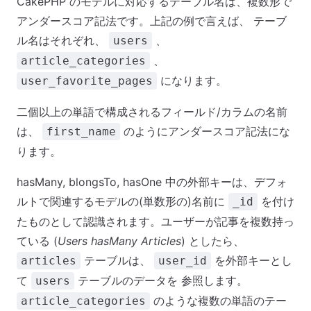
CakePHP のモデルに対応するテーブル名は、複数形で
アンダースコア記法です。上記の例で言えば、 テーブ
ル名はそれぞれ、
、
users
、
article_categories
になります。
user_favorite_pages
二個以上の単語で構成されるフィールド/カラムの名前
は、
のようにアンダースコア記法にな
first_name
ります。
hasMany, blongsTo, hasOne 中の外部キーは、デフォ
ルトで関連するモデルの(単数形の)名前に
を付け
_id
たものとして認識されます。ユーザーが記事を複数持っ
ている (
Users hasMany Articles
) としたら、
テーブルは、
を外部キーとし
articles
user_id
て
テーブルのデータを 参照します。
users
のような複数の単語のテー
article_categories