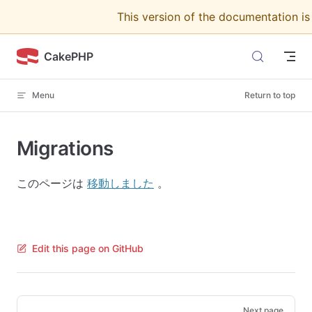
This version of the documentation i
Skip to content
CakePHP
Menu
Return to top
Migrations
このページは
移動しました
。
Edit this page on GitHub
Pager
Next page