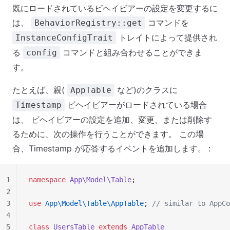
既にロードされているビヘイビアーの設定を変更するに
は、
コマンドを
BehaviorRegistry::get
トレイトによって提供され
InstanceConfigTrait
る
コマンドと組み合わせることができま
config
す。
たとえば、親(
など)のクラスに
AppTable
ビヘイビアーがロードされている場合
Timestamp
は、 ビヘイビアーの設定を追加、変更、または削除す
るために、次の操作を行うことができます。 この場
合、Timestamp が応答するイベントを追加します。 :
1
namespace
 App\Model\Table
;
2
3
use
 App\Model\Table\AppTable
; 
// similar to AppCo
4
5
class
 UsersTable
 extends
 AppTable