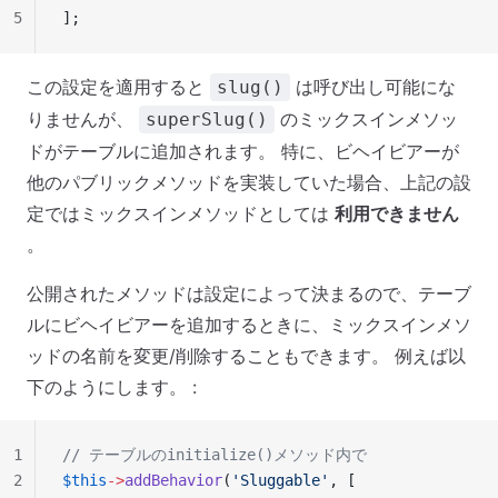
5
];
この設定を適用すると
は呼び出し可能にな
slug()
りませんが、
のミックスインメソッ
superSlug()
ドがテーブルに追加されます。 特に、ビヘイビアーが
他のパブリックメソッドを実装していた場合、上記の設
定ではミックスインメソッドとしては
利用できません
。
公開されたメソッドは設定によって決まるので、テーブ
ルにビヘイビアーを追加するときに、ミックスインメソ
ッドの名前を変更/削除することもできます。 例えば以
下のようにします。 :
1
// テーブルのinitialize()メソッド内で
2
$this
->
addBehavior
(
'Sluggable'
, [