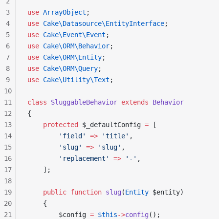
2
3
use
 ArrayObject
;
4
use
 Cake\Datasource\EntityInterface
;
5
use
 Cake\Event\Event
;
6
use
 Cake\ORM\Behavior
;
7
use
 Cake\ORM\Entity
;
8
use
 Cake\ORM\Query
;
9
use
 Cake\Utility\Text
;
10
11
class
 SluggableBehavior
 extends
 Behavior
12
{
13
    protected
 $_defaultConfig 
=
 [
14
        'field'
 =>
 'title'
,
15
        'slug'
 =>
 'slug'
,
16
        'replacement'
 =>
 '-'
,
17
    ];
18
19
    public
 function
 slug
(
Entity
 $entity)
20
    {
21
        $config 
=
 $this
->
config
();