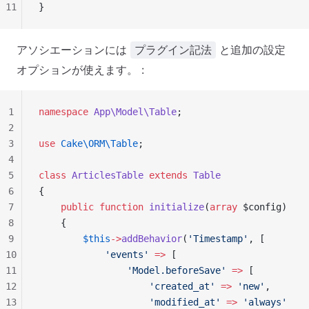
11
}
アソシエーションには
と追加の設定
プラグイン記法
オプションが使えます。 :
1
namespace
 App\Model\Table
;
2
3
use
 Cake\ORM\Table
;
4
5
class
 ArticlesTable
 extends
 Table
6
{
7
    public
 function
 initialize
(
array
 $config)
8
    {
9
        $this
->
addBehavior
(
'Timestamp'
, [
10
            'events'
 =>
 [
11
                'Model.beforeSave'
 =>
 [
12
                    'created_at'
 =>
 'new'
,
13
                    'modified_at'
 =>
 'always'