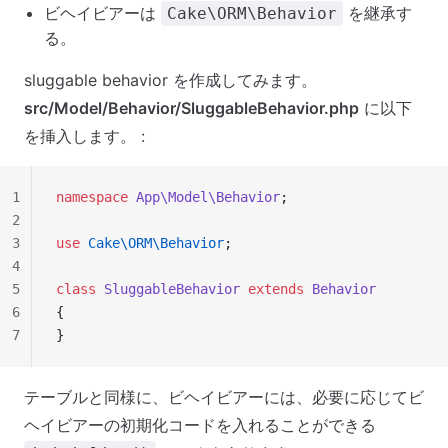
ビヘイビアーは
を継承す
Cake\ORM\Behavior
る。
sluggable behavior を作成してみます。
src/Model/Behavior/SluggableBehavior.php
に以下
を挿入します。 :
1
namespace
 App\Model\Behavior
;
2
3
use
 Cake\ORM\Behavior
;
4
5
class
 SluggableBehavior
 extends
 Behavior
6
{
7
}
テーブルと同様に、ビヘイビアーには、必要に応じてビ
ヘイビアーの初期化コードを入れることができる