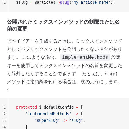
1
$slug 
=
 $articles
->
slug
(
'My article name'
);
公開されたミックスインメソッドの制限または名
前の変更
ビヘイビアーを作成するときに、ミックスインメソッド
としてパブリックメソッドを公開したくない場合があり
ます。 このような場合、
設定
implementMethods
キーを使用してミックスインメソッドの名前を変更した
り除外したりすることができます。 たとえば、slug()
メソッドに接頭辞を付ける場合は、次のようにします。
:
1
protected
 $_defaultConfig 
=
 [
2
    'implementedMethods'
 =>
 [
3
        'superSlug'
 =>
 'slug'
,
4
    ]