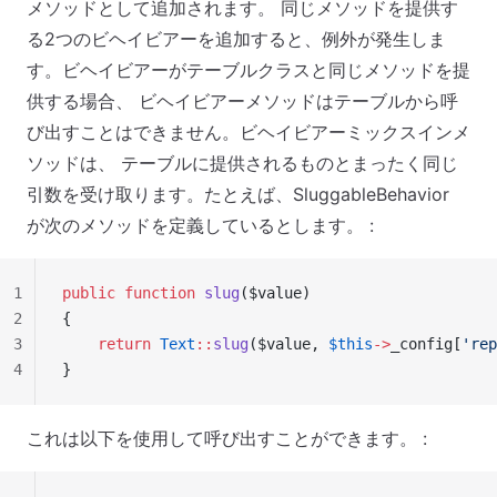
メソッドとして追加されます。 同じメソッドを提供す
る2つのビヘイビアーを追加すると、例外が発生しま
す。ビヘイビアーがテーブルクラスと同じメソッドを提
供する場合、 ビヘイビアーメソッドはテーブルから呼
び出すことはできません。ビヘイビアーミックスインメ
ソッドは、 テーブルに提供されるものとまったく同じ
引数を受け取ります。たとえば、SluggableBehavior
が次のメソッドを定義しているとします。 :
1
public
 function
 slug
($value)
2
{
3
    return
 Text
::
slug
($value, 
$this
->
_config[
'rep
4
}
これは以下を使用して呼び出すことができます。 :