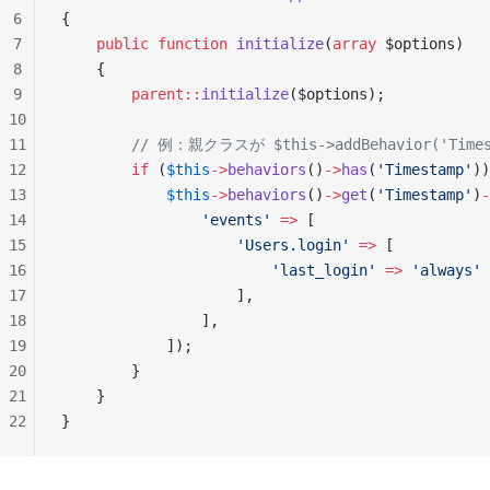
6
{
7
    public
 function
 initialize
(
array
 $options)
8
    {
9
        parent::
initialize
($options);
10
11
        // 例：親クラスが $this->addBehavior
12
        if
 (
$this
->
behaviors
()
->
has
(
'Timestamp'
))
13
            $this
->
behaviors
()
->
get
(
'Timestamp'
)
-
14
                'events'
 =>
 [
15
                    'Users.login'
 =>
 [
16
                        'last_login'
 =>
 'always'
17
                    ],
18
                ],
19
            ]);
20
        }
21
    }
22
}