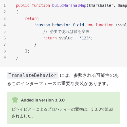
1
public
 function
 buildMarshalMap
($marshaller, $map
2
{
3
    return
 [
4
        'custom_behavior_field'
 =>
 function
 ($val
5
            // 必要であれば値を変換
6
            return
 $value 
.
 '123'
;
7
        }
8
    ];
9
}
には、参照される可能性のあ
TranslateBehavior
るこのインターフェースの重要な実装があります。
Added in version 3.3.0
ビヘイビアーによるプロパティーの変換は、3.3.0で追加
されました。