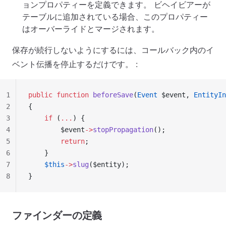
ョンプロパティーを定義できます。 ビヘイビアーが
テーブルに追加されている場合、このプロパティー
はオーバーライドとマージされます。
保存が続行しないようにするには、コールバック内のイ
ベント伝播を停止するだけです。 :
1
public
 function
 beforeSave
(
Event
 $event, 
EntityIn
2
{
3
    if
 (
...
) {
4
        $event
->
stopPropagation
();
5
        return
;
6
    }
7
    $this
->
slug
($entity);
8
}
ファインダーの定義