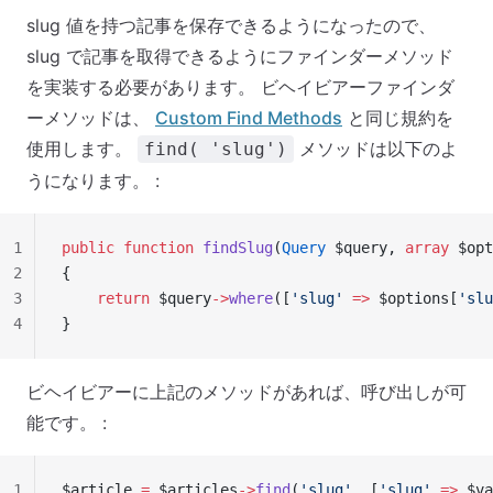
slug 値を持つ記事を保存できるようになったので、
slug で記事を取得できるようにファインダーメソッド
を実装する必要があります。 ビヘイビアーファインダ
ーメソッドは、
Custom Find Methods
と同じ規約を
使用します。
メソッドは以下のよ
find( 'slug')
うになります。 :
1
public
 function
 findSlug
(
Query
 $query, 
array
 $opt
2
{
3
    return
 $query
->
where
([
'slug'
 =>
 $options[
'slu
4
}
ビヘイビアーに上記のメソッドがあれば、呼び出しが可
能です。 :
1
$article 
=
 $articles
->
find
(
'slug'
, [
'slug'
 =>
 $va