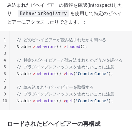
み込まれたビヘイビアーの情報を確認(introspect)した
り、
を使用して特定のビヘイ
BehaviorRegistry
ビアーにアクセスしたりできます。 :
1
// どのビヘイビアーが読み込まれたかを調べる
2
$table
->
behaviors
()
->
loaded
();
3
4
// 特定のビヘイビアーが読み込まれたかどうかを調べる
5
// プラグインプレフィックスを含めないことに注意
6
$table
->
behaviors
()
->
has
(
'CounterCache'
);
7
8
// 読み込まれたビヘイビアーを取得する
9
// プラグインプレフィックスを含めないことに注意
10
$table
->
behaviors
()
->
get
(
'CounterCache'
);
ロードされたビヘイビアーの再構成