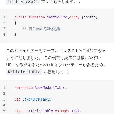
フックもあります。 :
initialize()
1
public
 function
 initialize
(
array
 $config)
2
{
3
    // 何らかの初期化処理
4
}
このビヘイビアーをテーブルクラスの1つに追加できる
ようになりました。 この例では記事には扱いやすい
URL を作成するための slug プロパティーがあるため、
を使用します。 :
ArticlesTable
1
namespace
 App\Model\Table
;
2
3
use
 Cake\ORM\Table
;
4
5
class
 ArticlesTable
 extends
 Table