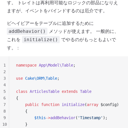
す。 トレイトは再利用可能なロジックの部品になりえ
ますが、イベントをバインドするのは厄介です。
ビヘイビアーをテーブルに追加するために
メソッドが使えます。 一般的に、
addBehavior()
これを
でやるのがもっともよいで
initialize()
す。 :
1
namespace
 App\Model\Table
;
2
3
use
 Cake\ORM\Table
;
4
5
class
 ArticlesTable
 extends
 Table
6
{
7
    public
 function
 initialize
(
array
 $config)
8
    {
9
        $this
->
addBehavior
(
'Timestamp'
);
10
    }