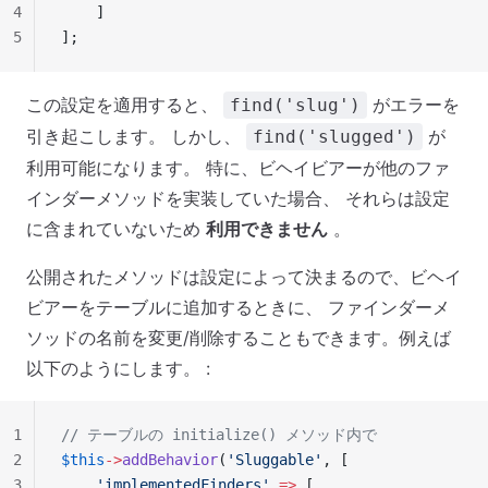
4
    ]
5
];
この設定を適用すると、
がエラーを
find('slug')
引き起こします。 しかし、
が
find('slugged')
利用可能になります。 特に、ビヘイビアーが他のファ
インダーメソッドを実装していた場合、 それらは設定
に含まれていないため
利用できません
。
公開されたメソッドは設定によって決まるので、ビヘイ
ビアーをテーブルに追加するときに、 ファインダーメ
ソッドの名前を変更/削除することもできます。例えば
以下のようにします。 :
1
// テーブルの initialize() メソッド内で
2
$this
->
addBehavior
(
'Sluggable'
, [
3
    'implementedFinders'
 =>
 [