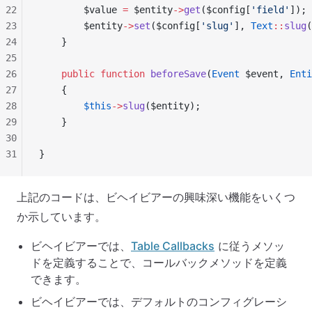
22
        $value 
=
 $entity
->
get
($config[
'field'
]);
23
        $entity
->
set
($config[
'slug'
], 
Text
::
slug
(
24
    }
25
26
    public
 function
 beforeSave
(
Event
 $event, 
Enti
27
    {
28
        $this
->
slug
($entity);
29
    }
30
31
}
上記のコードは、ビヘイビアーの興味深い機能をいくつ
か示しています。
ビヘイビアーでは、
Table Callbacks
に従うメソッ
ドを定義することで、コールバックメソッドを定義
できます。
ビヘイビアーでは、デフォルトのコンフィグレーシ