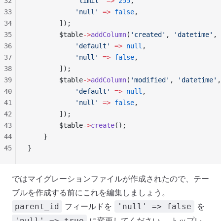
32
            'limit'
 =>
 255
,
33
            'null'
 =>
 false
,
34
        ]);
35
        $table
->
addColumn
(
'created'
, 
'datetime'
, 
36
            'default'
 =>
 null
,
37
            'null'
 =>
 false
,
38
        ]);
39
        $table
->
addColumn
(
'modified'
, 
'datetime'
,
40
            'default'
 =>
 null
,
41
            'null'
 =>
 false
,
42
        ]);
43
        $table
->
create
();
44
    }
45
}
ではマイグレーションファイルが作成されたので、テー
ブルを作成する前にこれを編集しましょう。
フィールドを
を
parent_id
'null' => false
に変更してください。 トップレ
'null' => true