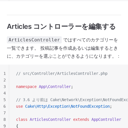
Articles コントローラーを編集する
ではすべてのカテゴリーを
ArticlesController
一覧できます。 投稿記事を作成あるいは編集するとき
に、カテゴリーを選ぶことができるようになります。 :
1
// src/Controller/ArticlesController.php
2
3
namespace
 App\Controller
;
4
5
// 3.6 より前は Cake\Network\Exception\NotFoundE
6
use
 Cake\Http\Exception\NotFoundException
;
7
8
class
 ArticlesController
 extends
 AppController
9
{