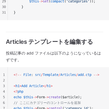
29
        $this
->
set
(
compact
(
'categories'
));
30
    }
31
}
Articles テンプレートを編集する
投稿記事の add ファイルは以下のようになっているは
ずです。
1
<!--
 File
: 
src
/
Template
/
Articles
/
add
.
ctp
 -->
2
3
<
h1
>
Add
 Article
</
h1
>
4
<?
php
5
echo
 $this
->
Form
->
create
($article);
6
// ここにカテゴリーのコントロールを追加
7
echo
 $this
->
Form
->
control
(
'category_id'
);