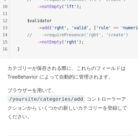
10
        ->
notEmpty
(
'lft'
);
11
12
    $validator
13
        ->
add
(
'rght'
, 
'valid'
, [
'rule'
 =>
 'numeri
14
    //    ->requirePresence('rght', 'create')
15
        ->
notEmpty
(
'rght'
);
16
}
カテゴリーが保存される際に、これらのフィールドは
TreeBehavior によって自動的に管理されます。
ブラウザーを用いて、
コントローラーア
/yoursite/categories/add
クションから いくつかの新しいカテゴリーを登録して
ください。