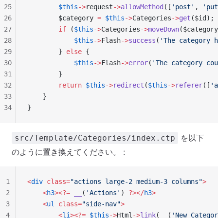
25
        $this
->
request
->
allowMethod
([
'post'
, 
'put
26
        $category 
=
 $this
->
Categories
->
get
($id);
27
        if
 (
$this
->
Categories
->
moveDown
($category
28
            $this
->
Flash
->
success
(
'The category h
29
        } 
else
 {
30
            $this
->
Flash
->
error
(
'The category cou
31
        }
32
        return
 $this
->
redirect
(
$this
->
referer
([
'a
33
    }
34
}
を以下
src/Template/Categories/index.ctp
のように置き換えてください。 :
1
<
div
 class=
"actions large-2 medium-3 columns"
>
2
    <
h3
><?=
 __
(
'Actions'
) 
?></
h3
>
3
    <
ul
 class=
"side-nav"
>
4
        <
li
><?=
 $this
->
Html
->
link
(
__
(
'New Categor