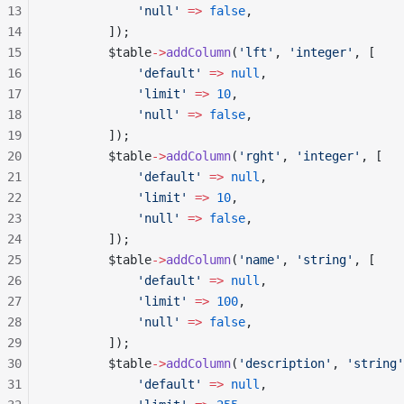
13
            'null'
 =>
 false
,
14
        ]);
15
        $table
->
addColumn
(
'lft'
, 
'integer'
, [
16
            'default'
 =>
 null
,
17
            'limit'
 =>
 10
,
18
            'null'
 =>
 false
,
19
        ]);
20
        $table
->
addColumn
(
'rght'
, 
'integer'
, [
21
            'default'
 =>
 null
,
22
            'limit'
 =>
 10
,
23
            'null'
 =>
 false
,
24
        ]);
25
        $table
->
addColumn
(
'name'
, 
'string'
, [
26
            'default'
 =>
 null
,
27
            'limit'
 =>
 100
,
28
            'null'
 =>
 false
,
29
        ]);
30
        $table
->
addColumn
(
'description'
, 
'string'
31
            'default'
 =>
 null
,