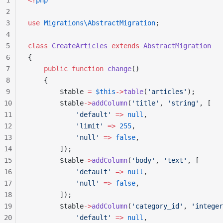
1
<?
php
2
3
use
 Migrations\AbstractMigration
;
4
5
class
 CreateArticles
 extends
 AbstractMigration
6
{
7
    public
 function
 change
()
8
    {
9
        $table 
=
 $this
->
table
(
'articles'
);
10
        $table
->
addColumn
(
'title'
, 
'string'
, [
11
            'default'
 =>
 null
,
12
            'limit'
 =>
 255
,
13
            'null'
 =>
 false
,
14
        ]);
15
        $table
->
addColumn
(
'body'
, 
'text'
, [
16
            'default'
 =>
 null
,
17
            'null'
 =>
 false
,
18
        ]);
19
        $table
->
addColumn
(
'category_id'
, 
'integer
20
            'default'
 =>
 null
,