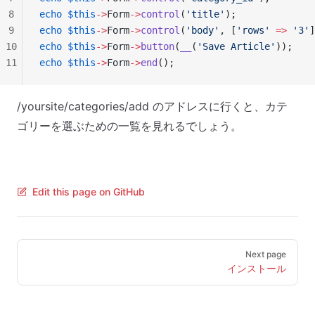
8
echo
 $this
->
Form
->
control
(
'title'
);
9
echo
 $this
->
Form
->
control
(
'body'
, [
'rows'
 =>
 '3'
]
10
echo
 $this
->
Form
->
button
(
__
(
'Save Article'
));
11
echo
 $this
->
Form
->
end
();
/yoursite/categories/add
のアドレスに行くと、カテ
ゴリーを選ぶための一覧を見れるでしょう。
Edit this page on GitHub
Pager
Next page
インストール