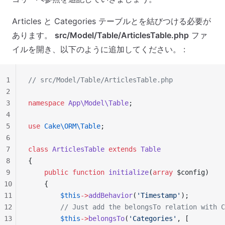
Articles と Categories テーブルとを結びつける必要が
あります。
src/Model/Table/ArticlesTable.php
ファ
イルを開き、以下のように追加してください。 :
1
// src/Model/Table/ArticlesTable.php
2
3
namespace
 App\Model\Table
;
4
5
use
 Cake\ORM\Table
;
6
7
class
 ArticlesTable
 extends
 Table
8
{
9
    public
 function
 initialize
(
array
 $config)
10
    {
11
        $this
->
addBehavior
(
'Timestamp'
);
12
        // Just add the belongsTo relation with C
13
        $this
->
belongsTo
(
'Categories'
, [