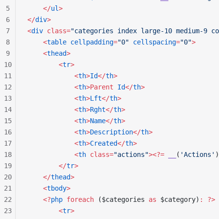
5
    </
ul
>
6
</
div
>
7
<
div
 class=
"categories index large-10 medium-9 co
8
    <
table
 cellpadding
=
"0"
 cellspacing
=
"0"
>
9
    <
thead
>
10
        <
tr
>
11
            <
th
>
Id
</
th
>
12
            <
th
>Parent
 Id
</
th
>
13
            <
th
>
Lft
</
th
>
14
            <
th
>
Rght
</
th
>
15
            <
th
>
Name
</
th
>
16
            <
th
>
Description
</
th
>
17
            <
th
>
Created
</
th
>
18
            <
th
 class=
"actions"
><?=
 __
(
'Actions'
)
19
        </
tr
>
20
    </
thead
>
21
    <
tbody
>
22
    <?
php
 foreach
 ($categories 
as
 $category)
:
 ?>
23
        <
tr
>