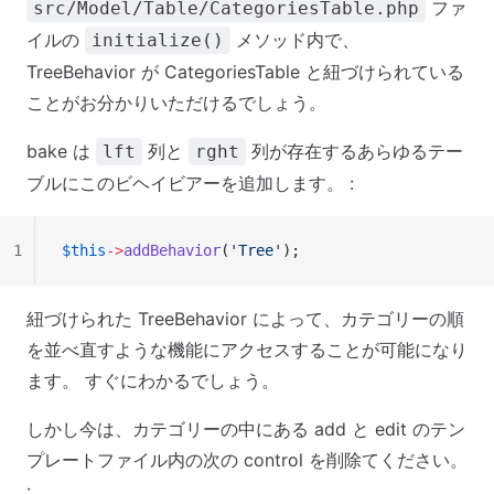
ファ
src/Model/Table/CategoriesTable.php
イルの
メソッド内で、
initialize()
TreeBehavior が CategoriesTable と紐づけられている
ことがお分かりいただけるでしょう。
bake は
列と
列が存在するあらゆるテー
lft
rght
ブルにこのビヘイビアーを追加します。 :
1
$this
->
addBehavior
(
'Tree'
);
紐づけられた TreeBehavior によって、カテゴリーの順
を並べ直すような機能にアクセスすることが可能になり
ます。 すぐにわかるでしょう。
しかし今は、カテゴリーの中にある add と edit のテン
プレートファイル内の次の control を削除てください。
: