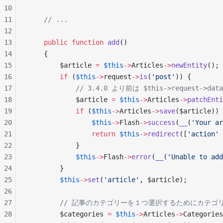
10
11
    // ...
12
13
    public
 function
 add
()
14
    {
15
        $article 
=
 $this
->
Articles
->
newEntity
();
16
        if
 (
$this
->
request
->
is
(
'post'
)) {
17
            // 3.4.0 より前は $this->request->
18
            $article 
=
 $this
->
Articles
->
patchEnti
19
            if
 (
$this
->
Articles
->
save
($article)) 
20
                $this
->
Flash
->
success
(
__
(
'Your ar
21
                return
 $this
->
redirect
([
'action'
 
22
            }
23
            $this
->
Flash
->
error
(
__
(
'Unable to add
24
        }
25
        $this
->
set
(
'article'
, $article);
26
27
        // 記事のカテゴリーを１つ選択するためにカテ
28
        $categories 
=
 $this
->
Articles
->
Categories