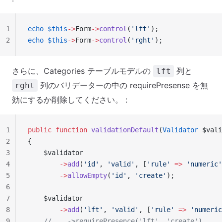
1
echo
 $this
->
Form
->
control
(
'lft'
);
2
echo
 $this
->
Form
->
control
(
'rght'
);
さらに、Categories テーブルモデルの
列と
lft
列のバリデーターの中の requirePresense を無
rght
効にするか削除してください。 :
1
public
 function
 validationDefault
(
Validator
 $vali
2
{
3
    $validator
4
        ->
add
(
'id'
, 
'valid'
, [
'rule'
 =>
 'numeric'
5
        ->
allowEmpty
(
'id'
, 
'create'
);
6
7
    $validator
8
        ->
add
(
'lft'
, 
'valid'
, [
'rule'
 =>
 'numeric
9
    //    ->requirePresence('lft', 'create')