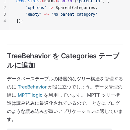
1
echo
 $this
->
Form
->
control
(
'parent_id'
, [
2
    'options'
 =>
 $parentCategories,
3
    'empty'
 =>
 'No parent category'
4
]);
TreeBehavior を Categories テーブ
ルに追加
データベーステーブルの階層的なツリー構造を管理する
のに
TreeBehavior
が役に立つでしょう。データ管理の
際に
MPTT logic
を利用しています。 MPTT ツリー構
造は読み込みに最適化されているので、 ときにブログ
のような読み込みが重いアプリケーションに適していま
す。