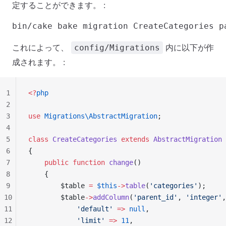
定することができます。 :
これによって、
内に以下が作
config/Migrations
成されます。 :
1
<?
php
2
3
use
 Migrations\AbstractMigration
;
4
5
class
 CreateCategories
 extends
 AbstractMigration
6
{
7
    public
 function
 change
()
8
    {
9
        $table 
=
 $this
->
table
(
'categories'
);
10
        $table
->
addColumn
(
'parent_id'
, 
'integer'
,
11
            'default'
 =>
 null
,
12
            'limit'
 =>
 11
,