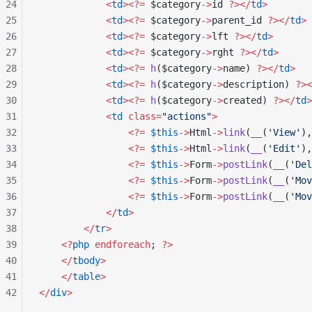
24
            <
td
><?=
 $category
->
id 
?></
td
>
25
            <
td
><?=
 $category
->
parent_id 
?></
td
>
26
            <
td
><?=
 $category
->
lft 
?></
td
>
27
            <
td
><?=
 $category
->
rght 
?></
td
>
28
            <
td
><?=
 h
($category
->
name) 
?></
td
>
29
            <
td
><?=
 h
($category
->
description) 
?><
30
            <
td
><?=
 h
($category
->
created) 
?></
td
>
31
            <
td
 class=
"actions"
>
32
                <?=
 $this
->
Html
->
link
(
__
(
'View'
),
33
                <?=
 $this
->
Html
->
link
(
__
(
'Edit'
),
34
                <?=
 $this
->
Form
->
postLink
(
__
(
'Del
35
                <?=
 $this
->
Form
->
postLink
(
__
(
'Mov
36
                <?=
 $this
->
Form
->
postLink
(
__
(
'Mov
37
            </
td
>
38
        </
tr
>
39
    <?
php
 endforeach
; 
?>
40
    </
tbody
>
41
    </
table
>
42
</
div
>