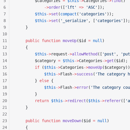
5
        $categories 
=
 $this
->
Categories
->
find
()
6
            ->
order
([
'lft'
 =>
 'ASC'
]);
7
        $this
->
set
(
compact
(
'categories'
));
8
        $this
->
set
(
'_serialize'
, [
'categories'
]);
9
    }
10
11
    public
 function
 moveUp
($id 
=
 null
)
12
    {
13
        $this
->
request
->
allowMethod
([
'post'
, 
'put
14
        $category 
=
 $this
->
Categories
->
get
($id);
15
        if
 (
$this
->
Categories
->
moveUp
($category))
16
            $this
->
Flash
->
success
(
'The category h
17
        } 
else
 {
18
            $this
->
Flash
->
error
(
'The category cou
19
        }
20
        return
 $this
->
redirect
(
$this
->
referer
([
'a
21
    }
22
23
    public
 function
 moveDown
($id 
=
 null
)
24
    {