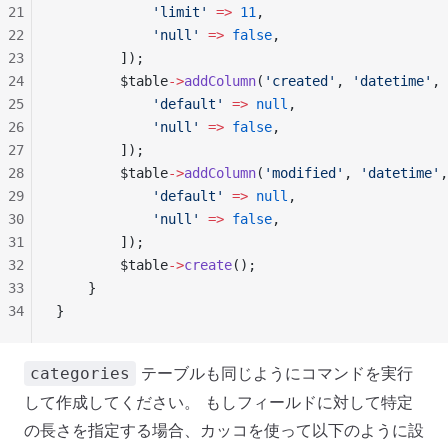
21
            'limit'
 =>
 11
,
22
            'null'
 =>
 false
,
23
        ]);
24
        $table
->
addColumn
(
'created'
, 
'datetime'
, 
25
            'default'
 =>
 null
,
26
            'null'
 =>
 false
,
27
        ]);
28
        $table
->
addColumn
(
'modified'
, 
'datetime'
,
29
            'default'
 =>
 null
,
30
            'null'
 =>
 false
,
31
        ]);
32
        $table
->
create
();
33
    }
34
}
テーブルも同じようにコマンドを実行
categories
して作成してください。 もしフィールドに対して特定
の長さを指定する場合、カッコを使って以下のように設